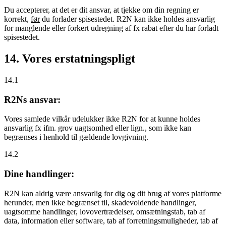
Du accepterer, at det er dit ansvar, at tjekke om din regning er
korrekt,
før
du forlader spisestedet. R2N kan ikke holdes ansvarlig
for manglende eller forkert udregning af fx rabat efter du har forladt
spisestedet.
14. Vores erstatningspligt
14.1
R2Ns ansvar:
Vores samlede vilkår udelukker ikke R2N for at kunne holdes
ansvarlig fx ifm. grov uagtsomhed eller lign., som ikke kan
begrænses i henhold til gældende lovgivning.
14.2
Dine handlinger:
R2N kan aldrig være ansvarlig for dig og dit brug af vores platforme
herunder, men ikke begrænset til, skadevoldende handlinger,
uagtsomme handlinger, lovovertrædelser, omsætningstab, tab af
data, information eller software, tab af forretningsmuligheder, tab af