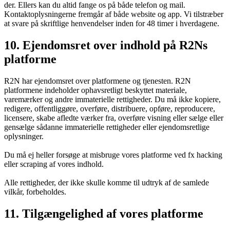
der. Ellers kan du altid fange os på både telefon og mail.
Kontaktoplysningerne fremgår af både website og app. Vi tilstræber
at svare på skriftlige henvendelser inden for 48 timer i hverdagene.
10. Ejendomsret over indhold på R2Ns
platforme
R2N har ejendomsret over platformene og tjenesten. R2N
platformene indeholder ophavsretligt beskyttet materiale,
varemærker og andre immaterielle rettigheder. Du må ikke kopiere,
redigere, offentliggøre, overføre, distribuere, opføre, reproducere,
licensere, skabe afledte værker fra, overføre visning eller sælge eller
gensælge sådanne immaterielle rettigheder eller ejendomsretlige
oplysninger.
Du må ej heller forsøge at misbruge vores platforme ved fx hacking
eller scraping af vores indhold.
Alle rettigheder, der ikke skulle komme til udtryk af de samlede
vilkår, forbeholdes.
11. Tilgængelighed af vores platforme