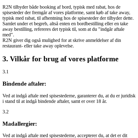
R2N tilbyder både booking af bord, typisk med rabat, hos de
spisesteder der fremgår af vores platforme, samt køb af take away,
typisk med rabat, til afhentning hos de spisesteder der tilbyder dette.
Samlet under et begreb, altså enten en bordbestilling eller en take
away bestilling, refereres det typisk til, som at du "indgår aftale
med".
R2N giver dig også mulighed for at skrive anmeldelser af din
restaurant- eller take away oplevelse.
3. Vilkår for brug af vores platforme
3.1
Bindende aftaler:
Ved at indgå aftale med spisestederne, garanterer du, at du er juridisk
i stand til at indgå bindende aftaler, samt er over 18 år.
3.2
Madallergier:
Ved at indgå aftale med spisestederne, accepterer du, at det er dit