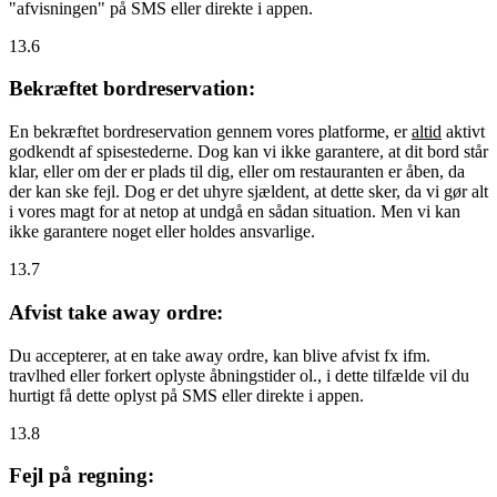
"afvisningen" på SMS eller direkte i appen.
13.6
Bekræftet bordreservation:
En bekræftet bordreservation gennem vores platforme, er
altid
aktivt
godkendt af spisestederne. Dog kan vi ikke garantere, at dit bord står
klar, eller om der er plads til dig, eller om restauranten er åben, da
der kan ske fejl. Dog er det uhyre sjældent, at dette sker, da vi gør alt
i vores magt for at netop at undgå en sådan situation. Men vi kan
ikke garantere noget eller holdes ansvarlige.
13.7
Afvist take away ordre:
Du accepterer, at en take away ordre, kan blive afvist fx ifm.
travlhed eller forkert oplyste åbningstider ol., i dette tilfælde vil du
hurtigt få dette oplyst på SMS eller direkte i appen.
13.8
Fejl på regning: