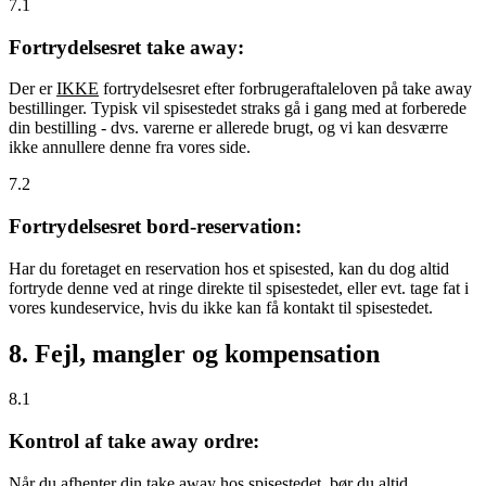
7.1
Fortrydelsesret take away:
Der er
IKKE
fortrydelsesret efter forbrugeraftaleloven på take away
bestillinger. Typisk vil spisestedet straks gå i gang med at forberede
din bestilling - dvs. varerne er allerede brugt, og vi kan desværre
ikke annullere denne fra vores side.
7.2
Fortrydelsesret bord-reservation:
Har du foretaget en reservation hos et spisested, kan du dog altid
fortryde denne ved at ringe direkte til spisestedet, eller evt. tage fat i
vores kundeservice, hvis du ikke kan få kontakt til spisestedet.
8. Fejl, mangler og kompensation
8.1
Kontrol af take away ordre:
Når du afhenter din take away hos spisestedet, bør du altid