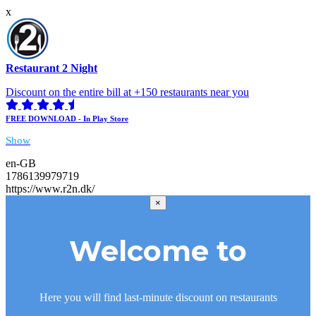
x
Restaurant 2 Night
Discount on the entire bill at +150 restaurants near you
FREE DOWNLOAD - In Play Store
Show
en-GB
1786139979719
https://www.r2n.dk/
×
Welcome to
Here you will find last-minute discount on restaurants