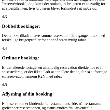
"reservér/book", dog kun i det omfang, at brugeren er ansvarlig for
at afbestille igen, hvis brugeren bliver forhindret i at møde op.
4.3
Dobbeltbookinger:
Det er
ikke
tilladt at lave samme reservation flere gange i træk med
forskellige brugerprofiler for at opnå størst mulig rabat.
4.4
Ordinær booking:
Er der allerede fortaget en almindelig reservation direkte hos et af
spisestederne, er det ikke tilladt at annullere denne, for så at foretage
en reservation gennem R2N med rabat.
4.5
Aflysning af din booking:
En reservation er bindende fra restaurantens side, når restauranten
godkender reservationen, og status ændres fra "afventer" til