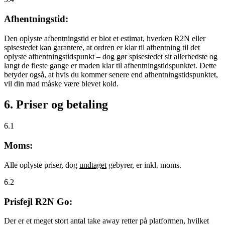
Afhentningstid:
Den oplyste afhentningstid er blot et estimat, hverken R2N eller
spisestedet kan garantere, at ordren er klar til afhentning til det
oplyste afhentningstidspunkt – dog gør spisestedet sit allerbedste og
langt de fleste gange er maden klar til afhentningstidspunktet. Dette
betyder også, at hvis du kommer senere end afhentningstidspunktet,
vil din mad måske være blevet kold.
6. Priser og betaling
6.1
Moms:
Alle oplyste priser, dog
undtaget
gebyrer, er inkl. moms.
6.2
Prisfejl R2N Go:
Der er et meget stort antal take away retter på platformen, hvilket