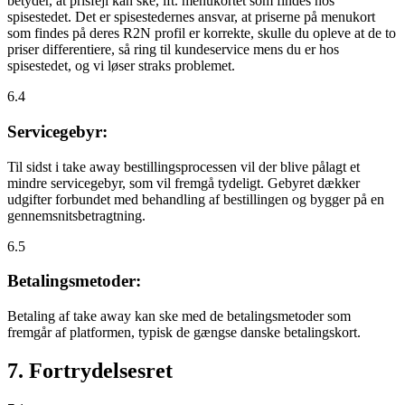
betyder, at prisfejl kan ske, ift. menukortet som findes hos
spisestedet. Det er spisestedernes ansvar, at priserne på menukort
som findes på deres R2N profil er korrekte, skulle du opleve at de to
priser differentiere, så ring til kundeservice mens du er hos
spisestedet, og vi løser straks problemet.
6.4
Servicegebyr:
Til sidst i take away bestillingsprocessen vil der blive pålagt et
mindre servicegebyr, som vil fremgå tydeligt. Gebyret dækker
udgifter forbundet med behandling af bestillingen og bygger på en
gennemsnitsbetragtning.
6.5
Betalingsmetoder:
Betaling af take away kan ske med de betalingsmetoder som
fremgår af platformen, typisk de gængse danske betalingskort.
7. Fortrydelsesret