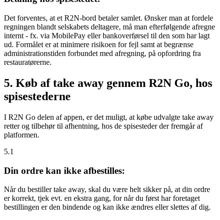
Det forventes, at et R2N-bord betaler samlet. Ønsker man at fordele
regningen blandt selskabets deltagere, må man efterfølgende afregne
internt - fx. via MobilePay eller bankoverførsel til den som har lagt
ud. Formålet er at minimere risikoen for fejl samt at begrænse
administrationstiden forbundet med afregning, på opfordring fra
restauratørerne.
5. Køb af take away gennem R2N Go, hos
spisestederne
I R2N Go delen af appen, er det muligt, at købe udvalgte take away
retter og tilbehør til afhentning, hos de spisesteder der fremgår af
platformen.
5.1
Din ordre kan ikke afbestilles:
Når du bestiller take away, skal du være helt sikker på, at din ordre
er korrekt, tjek evt. en ekstra gang, for når du først har foretaget
bestillingen er den bindende og kan ikke ændres eller slettes af dig.