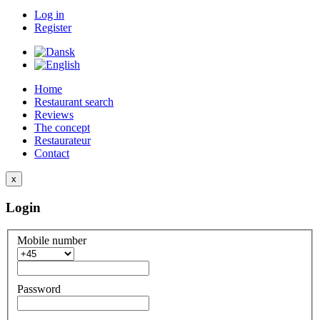
Log in
Register
Home
Restaurant search
Reviews
The concept
Restaurateur
Contact
x
Login
Mobile number
Password