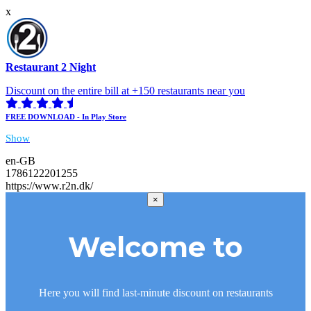
x
Restaurant 2 Night
Discount on the entire bill at +150 restaurants near you
FREE DOWNLOAD - In Play Store
Show
en-GB
1786122201255
https://www.r2n.dk/
×
Welcome to
Here you will find last-minute discount on restaurants