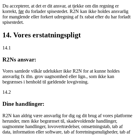
Du accepterer, at det er dit ansvar, at tjekke om din regning er
korrekt,
før
du forlader spisestedet. R2N kan ikke holdes ansvarlig
for manglende eller forkert udregning af fx rabat efter du har forladt
spisestedet.
14. Vores erstatningspligt
14.1
R2Ns ansvar:
Vores samlede vilkår udelukker ikke R2N for at kunne holdes
ansvarlig fx ifm. grov uagtsomhed eller lign., som ikke kan
begrænses i henhold til gældende lovgivning.
14.2
Dine handlinger:
R2N kan aldrig være ansvarlig for dig og dit brug af vores platforme
herunder, men ikke begrænset til, skadevoldende handlinger,
uagtsomme handlinger, lovovertrædelser, omsætningstab, tab af
data, information eller software, tab af forretningsmuligheder, tab af