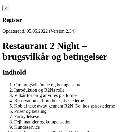
x
Register
Opdateret d. 05.05.2022 (Version 2.34)
Restaurant 2 Night –
brugsvilkår og betingelser
Indhold
Om brugsvilkårene og betingelserne
Introduktion og R2Ns rolle
Vilkår for brug af vores platforme
Reservation af bord hos spisestederne
Køb af take away gennem R2N Go, hos spisestederne
Priser og betaling
Fortrydelsesret
Fejl, mangler og kompensation
Kundeservice