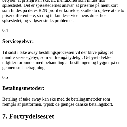
betyder, at prisfejl kan ske, ift. menukortet som findes hos
spisestedet. Det er spisestedernes ansvar, at priserne på menukort
som findes på deres R2N profil er korrekte, skulle du opleve at de to
priser differentiere, så ring til kundeservice mens du er hos
spisestedet, og vi løser straks problemet.
6.4
Servicegebyr:
Til sidst i take away bestillingsprocessen vil der blive pålagt et
mindre servicegebyr, som vil fremgå tydeligt. Gebyret dækker
udgifter forbundet med behandling af bestillingen og bygger på en
gennemsnitsbetragtning.
6.5
Betalingsmetoder:
Betaling af take away kan ske med de betalingsmetoder som
fremgår af platformen, typisk de gængse danske betalingskort.
7. Fortrydelsesret