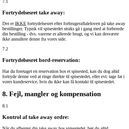
7.1
Fortrydelsesret take away:
Der er
IKKE
fortrydelsesret efter forbrugeraftaleloven på take away
bestillinger. Typisk vil spisestedet straks gå i gang med at forberede
din bestilling - dvs. varerne er allerede brugt, og vi kan desværre
ikke annullere denne fra vores side.
7.2
Fortrydelsesret bord-reservation:
Har du foretaget en reservation hos et spisested, kan du dog altid
fortryde denne ved at ringe direkte til spisestedet, eller evt. tage fat i
vores kundeservice, hvis du ikke kan få kontakt til spisestedet.
8. Fejl, mangler og kompensation
8.1
Kontrol af take away ordre:
Når du afhenter din take away hos spisestedet, bør du altid