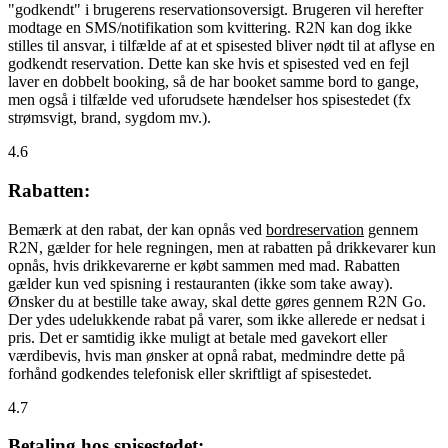
"godkendt" i brugerens reservationsoversigt. Brugeren vil herefter
modtage en SMS/notifikation som kvittering. R2N kan dog ikke
stilles til ansvar, i tilfælde af at et spisested bliver nødt til at aflyse en
godkendt reservation. Dette kan ske hvis et spisested ved en fejl
laver en dobbelt booking, så de har booket samme bord to gange,
men også i tilfælde ved uforudsete hændelser hos spisestedet (fx
strømsvigt, brand, sygdom mv.).
4.6
Rabatten:
Bemærk at den rabat, der kan opnås ved
bordreservation
gennem
R2N, gælder for hele regningen, men at rabatten på drikkevarer kun
opnås, hvis drikkevarerne er købt sammen med mad. Rabatten
gælder kun ved spisning i restauranten (ikke som take away).
Ønsker du at bestille take away, skal dette gøres gennem R2N Go.
Der ydes udelukkende rabat på varer, som ikke allerede er nedsat i
pris. Det er samtidig ikke muligt at betale med gavekort eller
værdibevis, hvis man ønsker at opnå rabat, medmindre dette på
forhånd godkendes telefonisk eller skriftligt af spisestedet.
4.7
Betaling hos spisestedet: