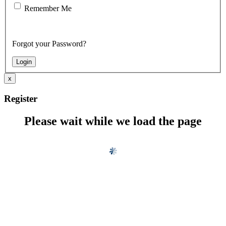
Remember Me
Forgot your Password?
x
Register
Please wait while we load the page