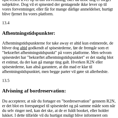
subjektive. Dog vil et spisested der gentagende ikke lever op til
vores forventninger, eller får for mange dårlige anmeldelser, hurtigt
blive fjernet fra vores platform.
13.4
Afhentningstidspunkter:
Afhentningstidspunkterne for take away er altid kun estimerede, de
bliver dog
altid
godkendt af spisestederne, før de fremgår som et
"bekræftet afhentningstidspunkt" på vores platforme. Men selvom
spisestedet har "bekræftet afhentningstidspunktet" er det stadig blot
et estimat, da der kan gå mange ting galt. Hverken R2N eller
spisestederne, kan altså garantere, at din mad er klar til
afhentningstidspunktet, men begge parter vil gøre sit allerbedste.
13.5
Afvisning af bordreservation:
Du accepterer, at når du fortager en "bordreservation" gennem R2N,
er det blot en forespørgsel til spisestedet og på samme måde som når
du selv ringer ned, kan det ske, at de er fuldt booket, eller holder
lukket. I dette tilfælde vil du hurtigst muligt blive informeret om