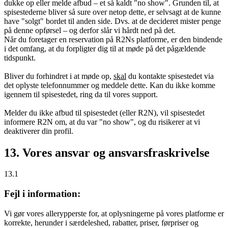
dukke op eller melde afbud – et så kaldt "no show". Grunden til, at
spisestederne bliver så sure over netop dette, er selvsagt at de kunne
have "solgt" bordet til anden side. Dvs. at de decideret mister penge
på denne opførsel – og derfor slår vi hårdt ned på det.
Når du foretager en reservation på R2Ns platforme, er den bindende
i det omfang, at du forpligter dig til at møde på det pågældende
tidspunkt.
Bliver du forhindret i at møde op,
skal
du kontakte spisestedet via
det oplyste telefonnummer og meddele dette. Kan du ikke komme
igennem til spisestedet, ring da til vores support.
Melder du ikke afbud til spisestedet (eller R2N), vil spisestedet
informere R2N om, at du var "no show", og du risikerer at vi
deaktiverer din profil.
13. Vores ansvar og ansvarsfraskrivelse
13.1
Fejl i information:
Vi gør vores allerypperste for, at oplysningerne på vores platforme er
korrekte, herunder i særdeleshed, rabatter, priser, førpriser og