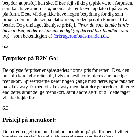
betyder, at prisfejl kan ske. Disse fejl vil dog typisk være i førprisen,
som kan have ændret sig, uden at det er blevet opdateret på vores
platform. Dette vil dog
ikke
have nogen betydning for dig som
bruger, den pris du ser på platformen, er den pris du kommer til at
betale. Dog undtaget åbenlyse prisfejl,
"hvor du som kunde burde
have indset, at der er tale om en fejl (og derved har handlet i ond
tro)"
, som bekendtgjort af
forbrugerombudsmanden.dk
.
6.2.1
Førpriser på R2N Go:
De oplyste førpriser er spisestedets normalpris for retten. Dvs. den
pris, du kan købe retten til, hvis du bestiller fra deres almindelige
menukort. Spisestederne kører nogen gange med deres egne rabatter
på take away, fx med et take away menukort der generelt er billigere
end deres almindelige menukort, samt andre særtilbud - dette tager
vi
ikke
højde for.
6.3
Prisfejl på menukort:
Der er et meget stort antal online menukort på platformen, hvilket