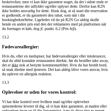
beskrivelser, men vi kan ikke garantere noget, da det i sidste ende er
restauranterne der udfylder og/eller oplyser dette. Derfor kan R2N
ikke holdes ansvarlig for dette. Husk dog, at så snart din reservation
er godkendt, er du garanteret den rabat, som står i din
bookingbekræftelse. Ligeledes vil du på R2N Go aldrig skulle
betale en anden pris end den der reklameres med på platformen når
du foretager et køb, dog jf. punkt. 6.2 (Pris fejl).
13.2
Fødevareallergier:
Hvis du, eller en medspiser, har fødevareallergier eller intolerancer,
skal du altid kontakte restauranten direkte, før du bestiller take away,
det er
ikke
nok at benytte kommentarfeltet. Hvis du har bestilt bord,
så snak direkte med tjeneren. Det kan aldrig blive vores ansvar, hvis
du oplever en allergisk reaktion.
13.3
Oplevelser er uden for vores kontrol:
Vi har ikke kontrol over hvilken mad og/eller oplevelser
spisestederne leverer til dig, så vi kan ikke garantere, at maden eller
oplevelsen lever op til din forventning, især da disse ting er meget