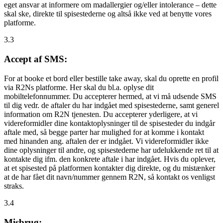
eget ansvar at informere om madallergier og/eller intolerance – dette
skal ske, direkte til spisestederne og altså ikke ved at benytte vores
platforme.
3.3
Accept af SMS:
For at booke et bord eller bestille take away, skal du oprette en profil
via R2Ns platforme. Her skal du bl.a. oplyse dit
mobiltelefonnummer. Du accepterer hermed, at vi må udsende SMS
til dig vedr. de aftaler du har indgået med spisestederne, samt generel
information om R2N tjenesten. Du accepterer yderligere, at vi
videreformidler dine kontaktoplysninger til de spisesteder du indgår
aftale med, så begge parter har mulighed for at komme i kontakt
med hinanden ang. aftalen der er indgået. Vi videreformidler ikke
dine oplysninger til andre, og spisestederne har udelukkende ret til at
kontakte dig ifm. den konkrete aftale i har indgået. Hvis du oplever,
at et spisested på platformen kontakter dig direkte, og du mistænker
at de har fået dit navn/nummer gennem R2N, så kontakt os venligst
straks.
3.4
Misbrug: