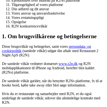
Ejendomsret over indhold på R2Ns platforme
Tilgængelighed af vores platforme
Din adfærd og dit ansvar
Vores ansvar og ansvarsfraskrivelse
Vores erstatningspligt
Opsigelse
R2N konkurrencevilkår
1. Om brugsvilkårene og betingelserne
Disse brugsvilkår og betingelser, samt vores
persondata- og
cookiepolitik
(samlede vilkår) udgør din aftale med Restaurant 2
Night ApS (R2N).
De samlede vilkår vedrører domænet
www.r2n.dk
og R2N
mobilapplikationen til iPhone og Android, herefter blot kaldet
(R2Ns) platforme.
De samlede vilkår gælder, når du benytter R2Ns platforme, fx til at
booke bord, købe take away eller blot søge information.
Hvis du er restauratør og samarbejder med R2N, er du også
underlagt de samlede vilkår, udover din almindelige kontrakt med
R2N.