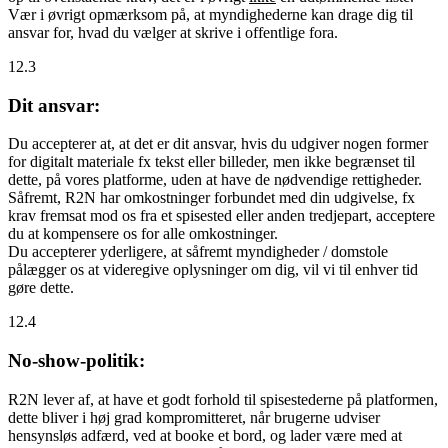
Vær i øvrigt opmærksom på, at myndighederne kan drage dig til
ansvar for, hvad du vælger at skrive i offentlige fora.
12.3
Dit ansvar:
Du accepterer at, at det er dit ansvar, hvis du udgiver nogen former
for digitalt materiale fx tekst eller billeder, men ikke begrænset til
dette, på vores platforme, uden at have de nødvendige rettigheder.
Såfremt, R2N har omkostninger forbundet med din udgivelse, fx
krav fremsat mod os fra et spisested eller anden tredjepart, acceptere
du at kompensere os for alle omkostninger.
Du accepterer yderligere, at såfremt myndigheder / domstole
pålægger os at videregive oplysninger om dig, vil vi til enhver tid
gøre dette.
12.4
No-show-politik:
R2N lever af, at have et godt forhold til spisestederne på platformen,
dette bliver i høj grad kompromitteret, når brugerne udviser
hensynsløs adfærd, ved at booke et bord, og lader være med at