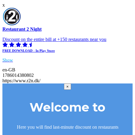
x
Restaurant 2 Night
Discount on the entire bill at +150 restaurants near you
FREE DOWNLOAD - In Play Store
Show
en-GB
1786014380802
https://www.r2n.dk/
×
Welcome to
Here you will find last-minute discount on restaurants