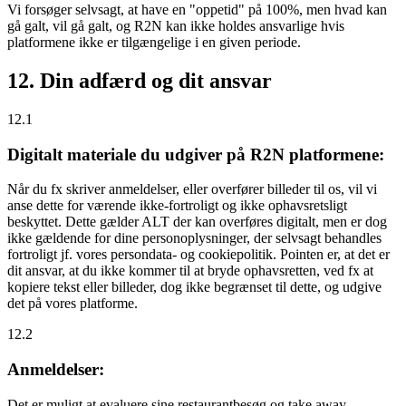
Vi forsøger selvsagt, at have en "oppetid" på 100%, men hvad kan
gå galt, vil gå galt, og R2N kan ikke holdes ansvarlige hvis
platformene ikke er tilgængelige i en given periode.
12. Din adfærd og dit ansvar
12.1
Digitalt materiale du udgiver på R2N platformene:
Når du fx skriver anmeldelser, eller overfører billeder til os, vil vi
anse dette for værende ikke-fortroligt og ikke ophavsretsligt
beskyttet. Dette gælder ALT der kan overføres digitalt, men er dog
ikke gældende for dine personoplysninger, der selvsagt behandles
fortroligt jf. vores persondata- og cookiepolitik. Pointen er, at det er
dit ansvar, at du ikke kommer til at bryde ophavsretten, ved fx at
kopiere tekst eller billeder, dog ikke begrænset til dette, og udgive
det på vores platforme.
12.2
Anmeldelser:
Det er muligt at evaluere sine restaurantbesøg og take away