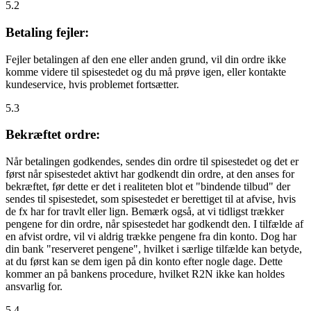
5.2
Betaling fejler:
Fejler betalingen af den ene eller anden grund, vil din ordre ikke
komme videre til spisestedet og du må prøve igen, eller kontakte
kundeservice, hvis problemet fortsætter.
5.3
Bekræftet ordre:
Når betalingen godkendes, sendes din ordre til spisestedet og det er
først når spisestedet aktivt har godkendt din ordre, at den anses for
bekræftet, før dette er det i realiteten blot et "bindende tilbud" der
sendes til spisestedet, som spisestedet er berettiget til at afvise, hvis
de fx har for travlt eller lign. Bemærk også, at vi tidligst trækker
pengene for din ordre, når spisestedet har godkendt den. I tilfælde af
en afvist ordre, vil vi aldrig trække pengene fra din konto. Dog har
din bank "reserveret pengene", hvilket i særlige tilfælde kan betyde,
at du først kan se dem igen på din konto efter nogle dage. Dette
kommer an på bankens procedure, hvilket R2N ikke kan holdes
ansvarlig for.
5.4