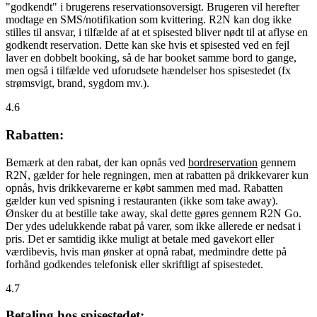
"godkendt" i brugerens reservationsoversigt. Brugeren vil herefter
modtage en SMS/notifikation som kvittering. R2N kan dog ikke
stilles til ansvar, i tilfælde af at et spisested bliver nødt til at aflyse en
godkendt reservation. Dette kan ske hvis et spisested ved en fejl
laver en dobbelt booking, så de har booket samme bord to gange,
men også i tilfælde ved uforudsete hændelser hos spisestedet (fx
strømsvigt, brand, sygdom mv.).
4.6
Rabatten:
Bemærk at den rabat, der kan opnås ved
bordreservation
gennem
R2N, gælder for hele regningen, men at rabatten på drikkevarer kun
opnås, hvis drikkevarerne er købt sammen med mad. Rabatten
gælder kun ved spisning i restauranten (ikke som take away).
Ønsker du at bestille take away, skal dette gøres gennem R2N Go.
Der ydes udelukkende rabat på varer, som ikke allerede er nedsat i
pris. Det er samtidig ikke muligt at betale med gavekort eller
værdibevis, hvis man ønsker at opnå rabat, medmindre dette på
forhånd godkendes telefonisk eller skriftligt af spisestedet.
4.7
Betaling hos spisestedet: