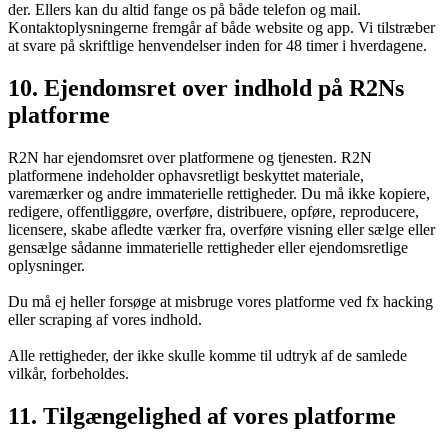
der. Ellers kan du altid fange os på både telefon og mail.
Kontaktoplysningerne fremgår af både website og app. Vi tilstræber
at svare på skriftlige henvendelser inden for 48 timer i hverdagene.
10. Ejendomsret over indhold på R2Ns
platforme
R2N har ejendomsret over platformene og tjenesten. R2N
platformene indeholder ophavsretligt beskyttet materiale,
varemærker og andre immaterielle rettigheder. Du må ikke kopiere,
redigere, offentliggøre, overføre, distribuere, opføre, reproducere,
licensere, skabe afledte værker fra, overføre visning eller sælge eller
gensælge sådanne immaterielle rettigheder eller ejendomsretlige
oplysninger.
Du må ej heller forsøge at misbruge vores platforme ved fx hacking
eller scraping af vores indhold.
Alle rettigheder, der ikke skulle komme til udtryk af de samlede
vilkår, forbeholdes.
11. Tilgængelighed af vores platforme