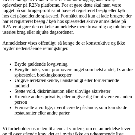
oplevelser på R2Ns platforme. For at gøre dette skal man være
logget på sin brugerprofil samt have et registreret besøg eller køb
hos det pågældende spisested. Formålet med kun at lade brugere der
har et registreret besøg / køb hos spisestedet skrive anmeldelse på
R2N er at gøre den enkelte anmeldelse mere troværdig og minimere
useriøs brug eller skjulte dagsordener.
Anmeldelser vises offentligt, så længe de er konstruktive og ikke
bryder nedenstående retningslinjer.
Bryde gældende lovgivning
Benytte links, samt promovere noget som helst andet, fx andre
spisesteder, bookingkoncepter
Udgive ærekrænkende, uanstændigt eller fornærmende
indhold
Støtte vold, diskrimination eller ulovlige aktiviteter
Krænke andres privatliv, eller udgive dig for at være en anden
person
Fremsætte alvorlige, uverificerede påstande, som kan skade
restauranter eller andre parter.
Vi forbeholder os retten til alene at vurdere, om en anmeldelse lever
op til ovenstående krav, det er i øvrigt
ikke
en udtømmende liste.