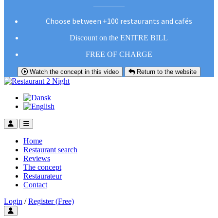
Choose between +100 restaurants and cafés
Discount on the ENITRE BILL
FREE OF CHARGE
Watch the concept in this video
Return to the website
Home
Restaurant search
Reviews
The concept
Restaurateur
Contact
Login
/
Register (Free)
Toggle user menu