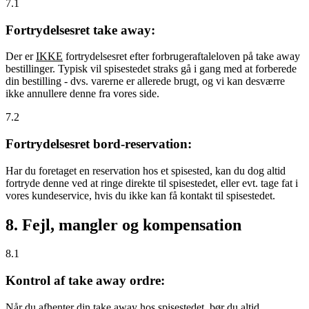
7.1
Fortrydelsesret take away:
Der er
IKKE
fortrydelsesret efter forbrugeraftaleloven på take away
bestillinger. Typisk vil spisestedet straks gå i gang med at forberede
din bestilling - dvs. varerne er allerede brugt, og vi kan desværre
ikke annullere denne fra vores side.
7.2
Fortrydelsesret bord-reservation:
Har du foretaget en reservation hos et spisested, kan du dog altid
fortryde denne ved at ringe direkte til spisestedet, eller evt. tage fat i
vores kundeservice, hvis du ikke kan få kontakt til spisestedet.
8. Fejl, mangler og kompensation
8.1
Kontrol af take away ordre:
Når du afhenter din take away hos spisestedet, bør du altid