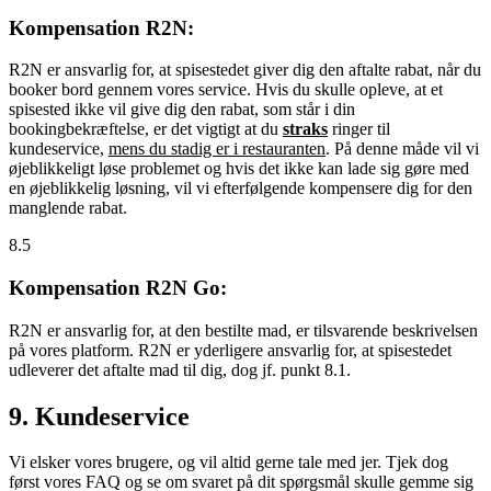
Kompensation R2N:
R2N er ansvarlig for, at spisestedet giver dig den aftalte rabat, når du
booker bord gennem vores service. Hvis du skulle opleve, at et
spisested ikke vil give dig den rabat, som står i din
bookingbekræftelse, er det vigtigt at du
straks
ringer til
kundeservice,
mens du stadig er i restauranten
. På denne måde vil vi
øjeblikkeligt løse problemet og hvis det ikke kan lade sig gøre med
en øjeblikkelig løsning, vil vi efterfølgende kompensere dig for den
manglende rabat.
8.5
Kompensation R2N Go:
R2N er ansvarlig for, at den bestilte mad, er tilsvarende beskrivelsen
på vores platform. R2N er yderligere ansvarlig for, at spisestedet
udleverer det aftalte mad til dig, dog jf. punkt 8.1.
9. Kundeservice
Vi elsker vores brugere, og vil altid gerne tale med jer. Tjek dog
først vores FAQ og se om svaret på dit spørgsmål skulle gemme sig