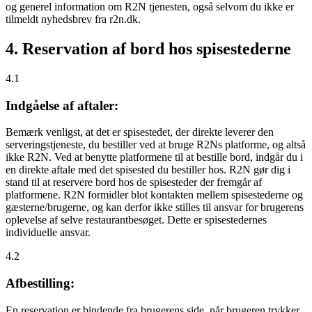
og generel information om R2N tjenesten, også selvom du ikke er
tilmeldt nyhedsbrev fra r2n.dk.
4. Reservation af bord hos spisestederne
4.1
Indgåelse af aftaler:
Bemærk venligst, at det er spisestedet, der direkte leverer den
serveringstjeneste, du bestiller ved at bruge R2Ns platforme, og altså
ikke R2N. Ved at benytte platformene til at bestille bord, indgår du i
en direkte aftale med det spisested du bestiller hos. R2N gør dig i
stand til at reservere bord hos de spisesteder der fremgår af
platformene. R2N formidler blot kontakten mellem spisestederne og
gæsterne/brugerne, og kan derfor ikke stilles til ansvar for brugerens
oplevelse af selve restaurantbesøget. Dette er spisestedernes
individuelle ansvar.
4.2
Afbestilling:
En reservation er bindende fra brugerens side, når brugeren trykker