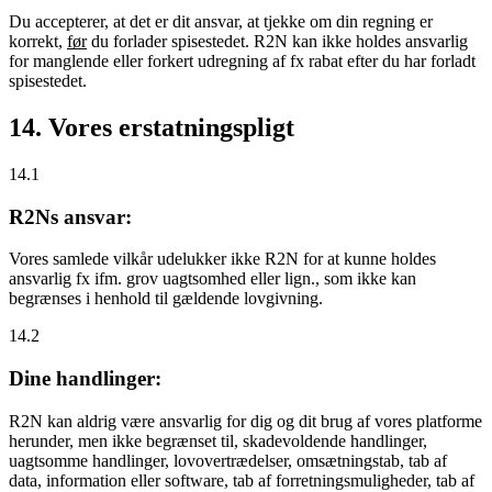
Du accepterer, at det er dit ansvar, at tjekke om din regning er
korrekt,
før
du forlader spisestedet. R2N kan ikke holdes ansvarlig
for manglende eller forkert udregning af fx rabat efter du har forladt
spisestedet.
14. Vores erstatningspligt
14.1
R2Ns ansvar:
Vores samlede vilkår udelukker ikke R2N for at kunne holdes
ansvarlig fx ifm. grov uagtsomhed eller lign., som ikke kan
begrænses i henhold til gældende lovgivning.
14.2
Dine handlinger:
R2N kan aldrig være ansvarlig for dig og dit brug af vores platforme
herunder, men ikke begrænset til, skadevoldende handlinger,
uagtsomme handlinger, lovovertrædelser, omsætningstab, tab af
data, information eller software, tab af forretningsmuligheder, tab af