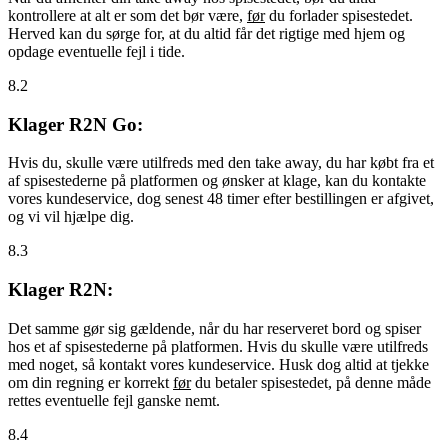
kontrollere at alt er som det bør være,
før
du forlader spisestedet.
Herved kan du sørge for, at du altid får det rigtige med hjem og
opdage eventuelle fejl i tide.
8.2
Klager R2N Go:
Hvis du, skulle være utilfreds med den take away, du har købt fra et
af spisestederne på platformen og ønsker at klage, kan du kontakte
vores kundeservice, dog senest 48 timer efter bestillingen er afgivet,
og vi vil hjælpe dig.
8.3
Klager R2N:
Det samme gør sig gældende, når du har reserveret bord og spiser
hos et af spisestederne på platformen. Hvis du skulle være utilfreds
med noget, så kontakt vores kundeservice. Husk dog altid at tjekke
om din regning er korrekt
før
du betaler spisestedet, på denne måde
rettes eventuelle fejl ganske nemt.
8.4