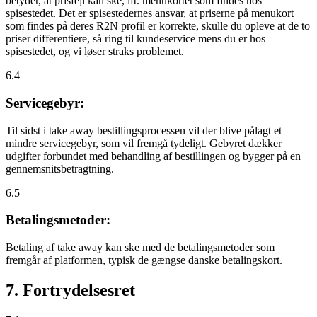
betyder, at prisfejl kan ske, ift. menukortet som findes hos
spisestedet. Det er spisestedernes ansvar, at priserne på menukort
som findes på deres R2N profil er korrekte, skulle du opleve at de to
priser differentiere, så ring til kundeservice mens du er hos
spisestedet, og vi løser straks problemet.
6.4
Servicegebyr:
Til sidst i take away bestillingsprocessen vil der blive pålagt et
mindre servicegebyr, som vil fremgå tydeligt. Gebyret dækker
udgifter forbundet med behandling af bestillingen og bygger på en
gennemsnitsbetragtning.
6.5
Betalingsmetoder:
Betaling af take away kan ske med de betalingsmetoder som
fremgår af platformen, typisk de gængse danske betalingskort.
7. Fortrydelsesret