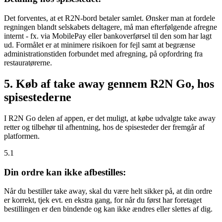
Det forventes, at et R2N-bord betaler samlet. Ønsker man at fordele
regningen blandt selskabets deltagere, må man efterfølgende afregne
internt - fx. via MobilePay eller bankoverførsel til den som har lagt
ud. Formålet er at minimere risikoen for fejl samt at begrænse
administrationstiden forbundet med afregning, på opfordring fra
restauratørerne.
5. Køb af take away gennem R2N Go, hos
spisestederne
I R2N Go delen af appen, er det muligt, at købe udvalgte take away
retter og tilbehør til afhentning, hos de spisesteder der fremgår af
platformen.
5.1
Din ordre kan ikke afbestilles:
Når du bestiller take away, skal du være helt sikker på, at din ordre
er korrekt, tjek evt. en ekstra gang, for når du først har foretaget
bestillingen er den bindende og kan ikke ændres eller slettes af dig.