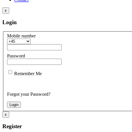
x
Login
Mobile number
Password
Remember Me
Forgot your Password?
x
Register