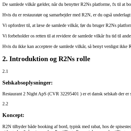
De samlede vilkår gælder, når du benytter R2Ns platforme, fx til at b
Hvis du er restauratør og samarbejder med R2N, er du også underlagt
Vi opfordrer til, at læse de samlede vilkår, før du bruger R2Ns platfo
Vi forbeholder os retten til at revidere de samlede vilkår fra tid til 
Hvis du ikke kan acceptere de samlede vilkår, så benyt venligst ikke
2. Introduktion og R2Ns rolle
2.1
Selskabsoplysninger:
Restaurant 2 Night ApS (CVR 32295401 ) er et dansk selskab der er sti
2.2
Koncept:
R2N tilbyder både booking af bord, typisk med rabat, hos de spisestede