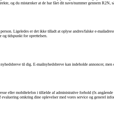
 direkte, og du mistænker at de har fået dit navn/nummer gennem R2N, så 
n person. Ligeledes er det ikke tilladt at oplyse andres/falske e-mailadre
e og tidspunkt for oprettelsen.
 nyhedsbreve til dig. E-mailnyhedsbreve kan indeholde annoncer, men d
esse eller mobiltelefon i tilfælde af administrative forhold (fx angående 
g af evaluering omkring dine oplevelser med vores service og generel in