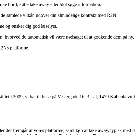
ooke bord, købe take away eller blot søge information.
 de samlede vilkår, udover din almindelige kontrakt med R2N.
rme og ønsker dig god læselyst.
anden, hvorved du automatisk vil være nødsaget til at godkende dem på ny
 R2Ns platforme.
ftet i 2009, vi har til huse på Vestergade 16, 3. sal, 1459 København 
r der fremgår af vores platforme, samt køb af take away, typisk med raba