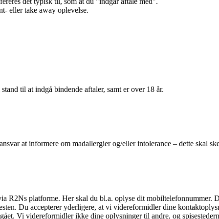
efereres det typisk til, som at du "indgår aftale med".
t- eller take away oplevelse.
 stand til at indgå bindende aftaler, samt er over 18 år.
 ansvar at informere om madallergier og/eller intolerance – dette skal ske
il via R2Ns platforme. Her skal du bl.a. oplyse dit mobiltelefonnummer. 
en. Du accepterer yderligere, at vi videreformidler dine kontaktoplysni
et. Vi videreformidler ikke dine oplysninger til andre, og spisestederne