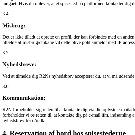
indgået. Hvis du oplever, at et spisested på platformen kontakter dig
3.4
Misbrug:
Det er ikke tilladt at oprette en profil, der kan forbindes med en ande
tilfælde af misbrug/chikane vil dette blive politianmeldt med IP-adress
3.5
Nyhedsbreve:
Ved at tilmelde dig R2Ns nyhedsbrev accepterer du, at vi må udsende
3.6
Kommunikation:
R2N forbeholder sig retten til at kontakte dig via din oplyste e-mailadr
forbeholder vi os retten til, at kontakte dig på e-mail ifm. indsamlin
nyhedsbrev fra r2n.dk.
4. Reservation af bord hos spisestederne