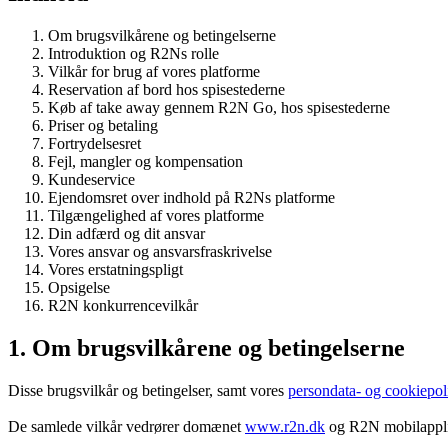
Om brugsvilkårene og betingelserne
Introduktion og R2Ns rolle
Vilkår for brug af vores platforme
Reservation af bord hos spisestederne
Køb af take away gennem R2N Go, hos spisestederne
Priser og betaling
Fortrydelsesret
Fejl, mangler og kompensation
Kundeservice
Ejendomsret over indhold på R2Ns platforme
Tilgængelighed af vores platforme
Din adfærd og dit ansvar
Vores ansvar og ansvarsfraskrivelse
Vores erstatningspligt
Opsigelse
R2N konkurrencevilkår
1. Om brugsvilkårene og betingelserne
Disse brugsvilkår og betingelser, samt vores
persondata- og cookiepoli
De samlede vilkår vedrører domænet
www.r2n.dk
og R2N mobilapplik