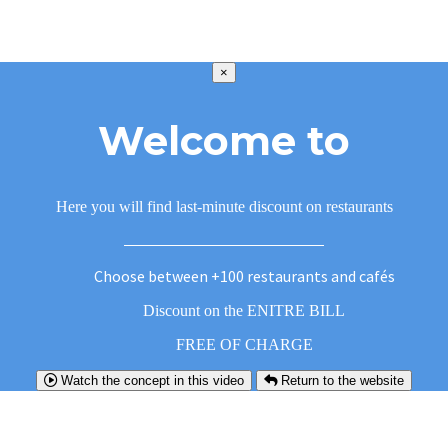
×
Welcome to
Here you will find last-minute discount on restaurants
Choose between +100 restaurants and cafés
Discount on the ENITRE BILL
FREE OF CHARGE
Watch the concept in this video
Return to the website