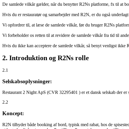
De samlede vilkår gælder, når du benytter R2Ns platforme, fx til at b
Hvis du er restauratør og samarbejder med R2N, er du også underlagt
Vi opfordrer til, at læse de samlede vilkår, før du bruger R2Ns platfo
Vi forbeholder os retten til at revidere de samlede vilkår fra tid til 
Hvis du ikke kan acceptere de samlede vilkår, så benyt venligst ikke
2. Introduktion og R2Ns rolle
2.1
Selskabsoplysninger:
Restaurant 2 Night ApS (CVR 32295401 ) er et dansk selskab der er sti
2.2
Koncept:
R2N tilbyder både booking af bord, typisk med rabat, hos de spisestede