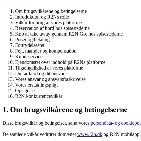
Om brugsvilkårene og betingelserne
Introduktion og R2Ns rolle
Vilkår for brug af vores platforme
Reservation af bord hos spisestederne
Køb af take away gennem R2N Go, hos spisestederne
Priser og betaling
Fortrydelsesret
Fejl, mangler og kompensation
Kundeservice
Ejendomsret over indhold på R2Ns platforme
Tilgængelighed af vores platforme
Din adfærd og dit ansvar
Vores ansvar og ansvarsfraskrivelse
Vores erstatningspligt
Opsigelse
R2N konkurrencevilkår
1. Om brugsvilkårene og betingelserne
Disse brugsvilkår og betingelser, samt vores
persondata- og cookiepoli
De samlede vilkår vedrører domænet
www.r2n.dk
og R2N mobilapplik