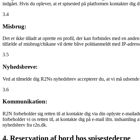
indgået. Hvis du oplever, at et spisested på platformen kontakter dig
3.4
Misbrug:
Det er ikke tilladt at oprette en profil, der kan forbindes med en ande
tilfælde af misbrug/chikane vil dette blive politianmeldt med IP-adress
3.5
Nyhedsbreve:
Ved at tilmelde dig R2Ns nyhedsbrev accepterer du, at vi må udsende
3.6
Kommunikation:
R2N forbeholder sig retten til at kontakte dig via din oplyste e-mailadr
forbeholder vi os retten til, at kontakte dig på e-mail ifm. indsamlin
nyhedsbrev fra r2n.dk.
4. Reservation af bord hos spisestederne