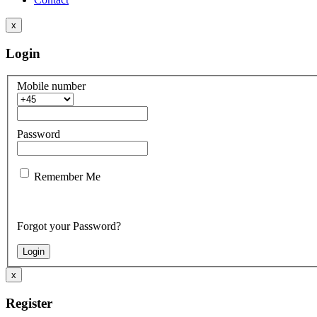
x
Login
Mobile number
Password
Remember Me
Forgot your Password?
x
Register