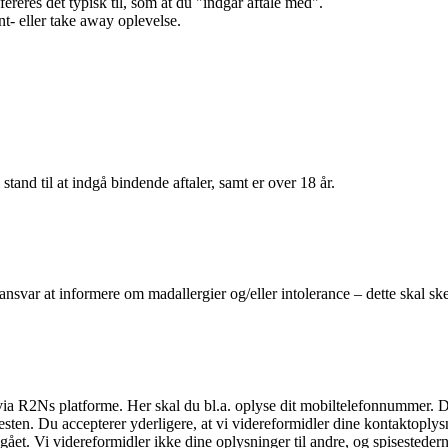
efereres det typisk til, som at du "indgår aftale med".
t- eller take away oplevelse.
 stand til at indgå bindende aftaler, samt er over 18 år.
 ansvar at informere om madallergier og/eller intolerance – dette skal ske
il via R2Ns platforme. Her skal du bl.a. oplyse dit mobiltelefonnummer. 
en. Du accepterer yderligere, at vi videreformidler dine kontaktoplysni
et. Vi videreformidler ikke dine oplysninger til andre, og spisestederne