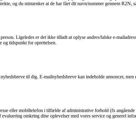
 direkte, og du mistænker at de har fået dit navn/nummer gennem R2N, så 
n person. Ligeledes er det ikke tilladt at oplyse andres/falske e-mailadre
e og tidspunkt for oprettelsen.
 nyhedsbreve til dig. E-mailnyhedsbreve kan indeholde annoncer, men d
esse eller mobiltelefon i tilfælde af administrative forhold (fx angående 
g af evaluering omkring dine oplevelser med vores service og generel in