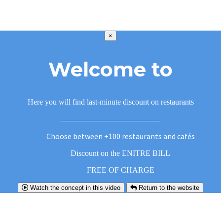
×
Welcome to
Here you will find last-minute discount on restaurants
Choose between +100 restaurants and cafés
Discount on the ENITRE BILL
FREE OF CHARGE
Watch the concept in this video
Return to the website