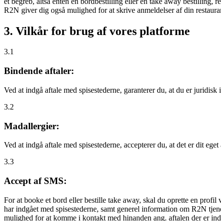
et begreb, altså enten en bordbestilling eller en take away bestilling, r
R2N giver dig også mulighed for at skrive anmeldelser af din restauran
3. Vilkår for brug af vores platforme
3.1
Bindende aftaler:
Ved at indgå aftale med spisestederne, garanterer du, at du er juridisk i
3.2
Madallergier:
Ved at indgå aftale med spisestederne, accepterer du, at det er dit eget
3.3
Accept af SMS:
For at booke et bord eller bestille take away, skal du oprette en prof
har indgået med spisestederne, samt generel information om R2N tjenest
mulighed for at komme i kontakt med hinanden ang. aftalen der er indgå