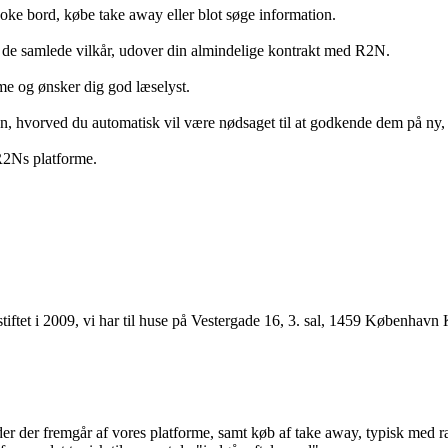
ooke bord, købe take away eller blot søge information.
 de samlede vilkår, udover din almindelige kontrakt med R2N.
rme og ønsker dig god læselyst.
anden, hvorved du automatisk vil være nødsaget til at godkende dem på ny
 R2Ns platforme.
ftet i 2009, vi har til huse på Vestergade 16, 3. sal, 1459 København 
r der fremgår af vores platforme, samt køb af take away, typisk med raba