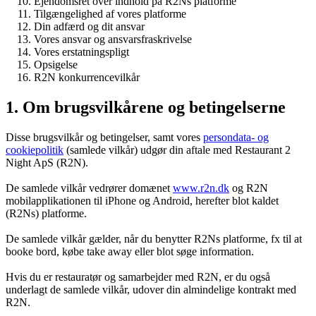
Ejendomsret over indhold på R2Ns platforme
Tilgængelighed af vores platforme
Din adfærd og dit ansvar
Vores ansvar og ansvarsfraskrivelse
Vores erstatningspligt
Opsigelse
R2N konkurrencevilkår
1. Om brugsvilkårene og betingelserne
Disse brugsvilkår og betingelser, samt vores
persondata- og
cookiepolitik
(samlede vilkår) udgør din aftale med Restaurant 2
Night ApS (R2N).
De samlede vilkår vedrører domænet
www.r2n.dk
og R2N
mobilapplikationen til iPhone og Android, herefter blot kaldet
(R2Ns) platforme.
De samlede vilkår gælder, når du benytter R2Ns platforme, fx til at
booke bord, købe take away eller blot søge information.
Hvis du er restauratør og samarbejder med R2N, er du også
underlagt de samlede vilkår, udover din almindelige kontrakt med
R2N.