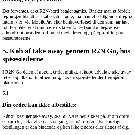
Det forventes, at et R2N-bord betaler samlet. Ønsker man at fordele
regningen blandt selskabets deltagere, må man efterfølgende afregne
internt - fx. via MobilePay eller bankoverførsel til den som har lagt
ud. Formålet er at minimere risikoen for fejl samt at begrænse
administrationstiden forbundet med afregning, på opfordring fra
restauratørerne.
5. Køb af take away gennem R2N Go, hos
spisestederne
I R2N Go delen af appen, er det muligt, at købe udvalgte take away
retter og tilbehør til afhentning, hos de spisesteder der fremgår af
platformen.
5.1
Din ordre kan ikke afbestilles:
Når du bestiller take away, skal du være helt sikker på, at din ordre
er korrekt, tjek evt. en ekstra gang, for når du først har foretaget
bestillingen er den bindende og kan ikke ændres eller slettes af dig.