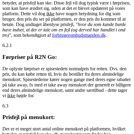
betyder, at prisfejl kan ske. Disse fejl vil dog typisk være i førprisen,
som kan have ændret sig, uden at det er blevet opdateret på vores
platform. Dette vil dog
ikke
have nogen betydning for dig som
bruger, den pris du ser på platformen, er den pris du kommer til at
betale. Dog undtaget åbenlyse prisfejl,
"hvor du som kunde burde
have indset, at der er tale om en fejl (og derved har handlet i ond
tro)"
, som bekendtgjort af
forbrugerombudsmanden.dk
.
6.2.1
Førpriser på R2N Go:
De oplyste førpriser er spisestedets normalpris for retten. Dvs. den
pris, du kan købe retten til, hvis du bestiller fra deres almindelige
menukort. Spisestederne kører nogen gange med deres egne rabatter
på take away, fx med et take away menukort der generelt er billigere
end deres almindelige menukort, samt andre særtilbud - dette tager
vi
ikke
højde for.
6.3
Prisfejl på menukort:
Der er et meget stort antal online menukort på platformen, hvilket