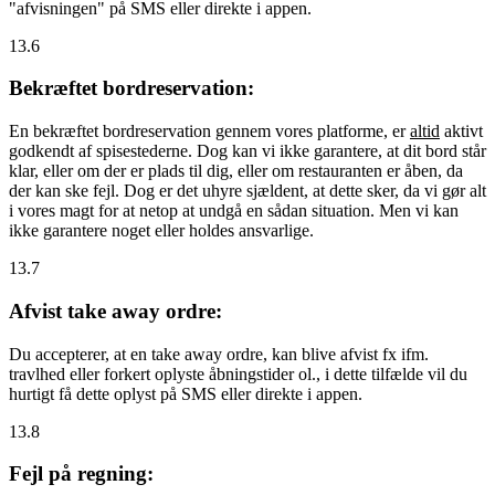
"afvisningen" på SMS eller direkte i appen.
13.6
Bekræftet bordreservation:
En bekræftet bordreservation gennem vores platforme, er
altid
aktivt
godkendt af spisestederne. Dog kan vi ikke garantere, at dit bord står
klar, eller om der er plads til dig, eller om restauranten er åben, da
der kan ske fejl. Dog er det uhyre sjældent, at dette sker, da vi gør alt
i vores magt for at netop at undgå en sådan situation. Men vi kan
ikke garantere noget eller holdes ansvarlige.
13.7
Afvist take away ordre:
Du accepterer, at en take away ordre, kan blive afvist fx ifm.
travlhed eller forkert oplyste åbningstider ol., i dette tilfælde vil du
hurtigt få dette oplyst på SMS eller direkte i appen.
13.8
Fejl på regning: