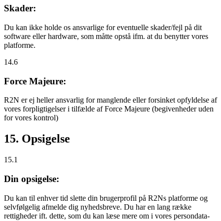
Skader:
Du kan ikke holde os ansvarlige for eventuelle skader/fejl på dit
software eller hardware, som måtte opstå ifm. at du benytter vores
platforme.
14.6
Force Majeure:
R2N er ej heller ansvarlig for manglende eller forsinket opfyldelse af
vores forpligtigelser i tilfælde af Force Majeure (begivenheder uden
for vores kontrol)
15. Opsigelse
15.1
Din opsigelse:
Du kan til enhver tid slette din brugerprofil på R2Ns platforme og
selvfølgelig afmelde dig nyhedsbreve. Du har en lang række
rettigheder ift. dette, som du kan læse mere om i vores persondata-