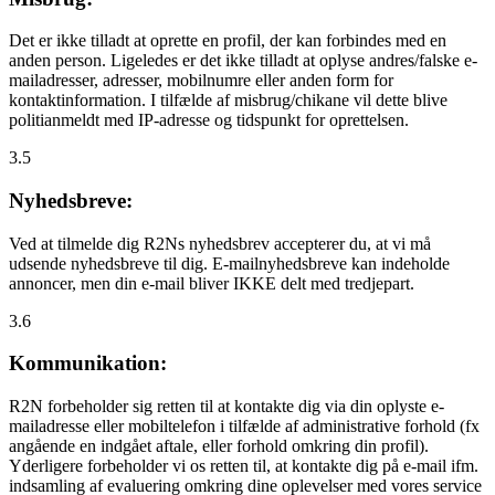
Det er ikke tilladt at oprette en profil, der kan forbindes med en
anden person. Ligeledes er det ikke tilladt at oplyse andres/falske e-
mailadresser, adresser, mobilnumre eller anden form for
kontaktinformation. I tilfælde af misbrug/chikane vil dette blive
politianmeldt med IP-adresse og tidspunkt for oprettelsen.
3.5
Nyhedsbreve:
Ved at tilmelde dig R2Ns nyhedsbrev accepterer du, at vi må
udsende nyhedsbreve til dig. E-mailnyhedsbreve kan indeholde
annoncer, men din e-mail bliver IKKE delt med tredjepart.
3.6
Kommunikation:
R2N forbeholder sig retten til at kontakte dig via din oplyste e-
mailadresse eller mobiltelefon i tilfælde af administrative forhold (fx
angående en indgået aftale, eller forhold omkring din profil).
Yderligere forbeholder vi os retten til, at kontakte dig på e-mail ifm.
indsamling af evaluering omkring dine oplevelser med vores service