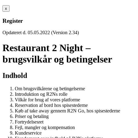
x
Register
Opdateret d. 05.05.2022 (Version 2.34)
Restaurant 2 Night –
brugsvilkår og betingelser
Indhold
Om brugsvilkårene og betingelserne
Introduktion og R2Ns rolle
Vilkår for brug af vores platforme
Reservation af bord hos spisestederne
Køb af take away gennem R2N Go, hos spisestederne
Priser og betaling
Fortrydelsesret
Fejl, mangler og kompensation
Kundeservice