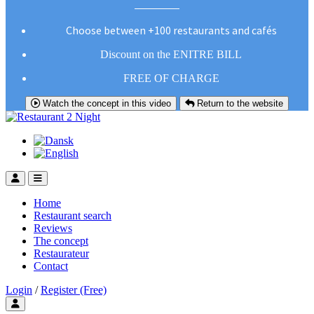
Choose between +100 restaurants and cafés
Discount on the ENITRE BILL
FREE OF CHARGE
Watch the concept in this video
Return to the website
Home
Restaurant search
Reviews
The concept
Restaurateur
Contact
Login
/
Register (Free)
Toggle user menu