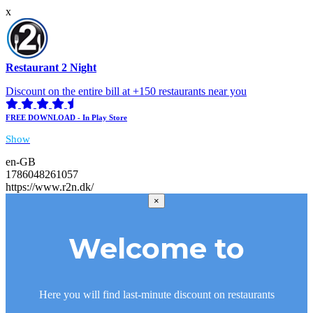
x
Restaurant 2 Night
Discount on the entire bill at +150 restaurants near you
FREE DOWNLOAD - In Play Store
Show
en-GB
1786048261057
https://www.r2n.dk/
×
Welcome to
Here you will find last-minute discount on restaurants