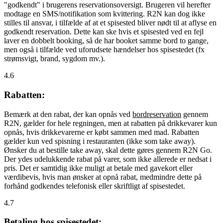
"godkendt" i brugerens reservationsoversigt. Brugeren vil herefter
modtage en SMS/notifikation som kvittering. R2N kan dog ikke
stilles til ansvar, i tilfælde af at et spisested bliver nødt til at aflyse en
godkendt reservation. Dette kan ske hvis et spisested ved en fejl
laver en dobbelt booking, så de har booket samme bord to gange,
men også i tilfælde ved uforudsete hændelser hos spisestedet (fx
strømsvigt, brand, sygdom mv.).
4.6
Rabatten:
Bemærk at den rabat, der kan opnås ved
bordreservation
gennem
R2N, gælder for hele regningen, men at rabatten på drikkevarer kun
opnås, hvis drikkevarerne er købt sammen med mad. Rabatten
gælder kun ved spisning i restauranten (ikke som take away).
Ønsker du at bestille take away, skal dette gøres gennem R2N Go.
Der ydes udelukkende rabat på varer, som ikke allerede er nedsat i
pris. Det er samtidig ikke muligt at betale med gavekort eller
værdibevis, hvis man ønsker at opnå rabat, medmindre dette på
forhånd godkendes telefonisk eller skriftligt af spisestedet.
4.7
Betaling hos spisestedet: