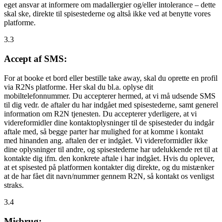
eget ansvar at informere om madallergier og/eller intolerance – dette
skal ske, direkte til spisestederne og altså ikke ved at benytte vores
platforme.
3.3
Accept af SMS:
For at booke et bord eller bestille take away, skal du oprette en profil
via R2Ns platforme. Her skal du bl.a. oplyse dit
mobiltelefonnummer. Du accepterer hermed, at vi må udsende SMS
til dig vedr. de aftaler du har indgået med spisestederne, samt generel
information om R2N tjenesten. Du accepterer yderligere, at vi
videreformidler dine kontaktoplysninger til de spisesteder du indgår
aftale med, så begge parter har mulighed for at komme i kontakt
med hinanden ang. aftalen der er indgået. Vi videreformidler ikke
dine oplysninger til andre, og spisestederne har udelukkende ret til at
kontakte dig ifm. den konkrete aftale i har indgået. Hvis du oplever,
at et spisested på platformen kontakter dig direkte, og du mistænker
at de har fået dit navn/nummer gennem R2N, så kontakt os venligst
straks.
3.4
Misbrug: