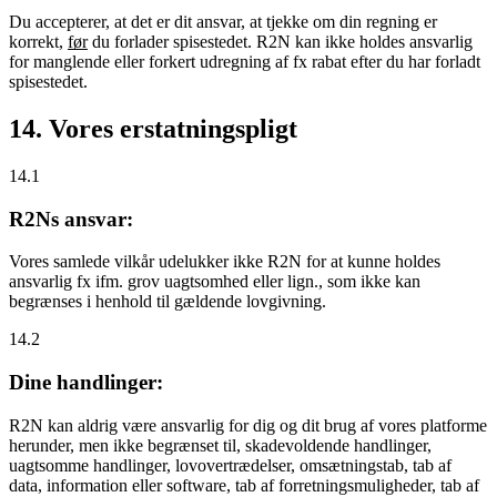
Du accepterer, at det er dit ansvar, at tjekke om din regning er
korrekt,
før
du forlader spisestedet. R2N kan ikke holdes ansvarlig
for manglende eller forkert udregning af fx rabat efter du har forladt
spisestedet.
14. Vores erstatningspligt
14.1
R2Ns ansvar:
Vores samlede vilkår udelukker ikke R2N for at kunne holdes
ansvarlig fx ifm. grov uagtsomhed eller lign., som ikke kan
begrænses i henhold til gældende lovgivning.
14.2
Dine handlinger:
R2N kan aldrig være ansvarlig for dig og dit brug af vores platforme
herunder, men ikke begrænset til, skadevoldende handlinger,
uagtsomme handlinger, lovovertrædelser, omsætningstab, tab af
data, information eller software, tab af forretningsmuligheder, tab af