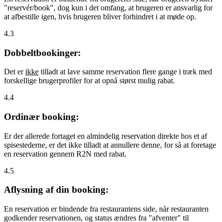
"reservér/book", dog kun i det omfang, at brugeren er ansvarlig for
at afbestille igen, hvis brugeren bliver forhindret i at møde op.
4.3
Dobbeltbookinger:
Det er
ikke
tilladt at lave samme reservation flere gange i træk med
forskellige brugerprofiler for at opnå størst mulig rabat.
4.4
Ordinær booking:
Er der allerede fortaget en almindelig reservation direkte hos et af
spisestederne, er det ikke tilladt at annullere denne, for så at foretage
en reservation gennem R2N med rabat.
4.5
Aflysning af din booking:
En reservation er bindende fra restaurantens side, når restauranten
godkender reservationen, og status ændres fra "afventer" til