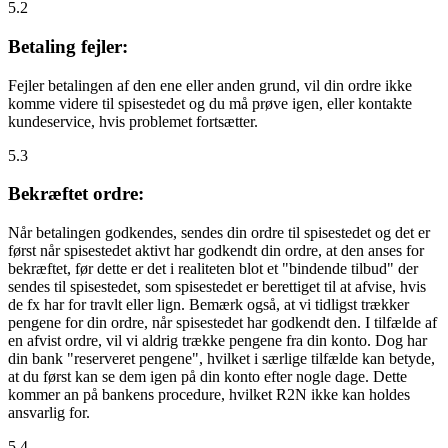
5.2
Betaling fejler:
Fejler betalingen af den ene eller anden grund, vil din ordre ikke
komme videre til spisestedet og du må prøve igen, eller kontakte
kundeservice, hvis problemet fortsætter.
5.3
Bekræftet ordre:
Når betalingen godkendes, sendes din ordre til spisestedet og det er
først når spisestedet aktivt har godkendt din ordre, at den anses for
bekræftet, før dette er det i realiteten blot et "bindende tilbud" der
sendes til spisestedet, som spisestedet er berettiget til at afvise, hvis
de fx har for travlt eller lign. Bemærk også, at vi tidligst trækker
pengene for din ordre, når spisestedet har godkendt den. I tilfælde af
en afvist ordre, vil vi aldrig trække pengene fra din konto. Dog har
din bank "reserveret pengene", hvilket i særlige tilfælde kan betyde,
at du først kan se dem igen på din konto efter nogle dage. Dette
kommer an på bankens procedure, hvilket R2N ikke kan holdes
ansvarlig for.
5.4