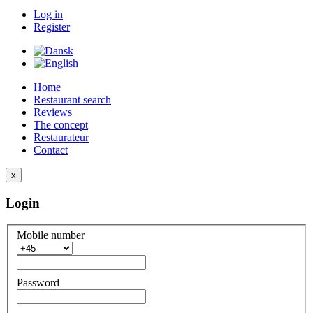
Log in
Register
Home
Restaurant search
Reviews
The concept
Restaurateur
Contact
x
Login
Mobile number
Password