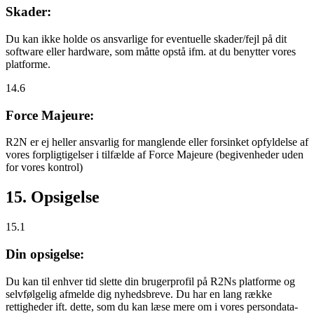
Skader:
Du kan ikke holde os ansvarlige for eventuelle skader/fejl på dit
software eller hardware, som måtte opstå ifm. at du benytter vores
platforme.
14.6
Force Majeure:
R2N er ej heller ansvarlig for manglende eller forsinket opfyldelse af
vores forpligtigelser i tilfælde af Force Majeure (begivenheder uden
for vores kontrol)
15. Opsigelse
15.1
Din opsigelse:
Du kan til enhver tid slette din brugerprofil på R2Ns platforme og
selvfølgelig afmelde dig nyhedsbreve. Du har en lang række
rettigheder ift. dette, som du kan læse mere om i vores persondata-