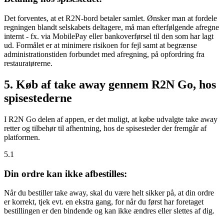
Det forventes, at et R2N-bord betaler samlet. Ønsker man at fordele
regningen blandt selskabets deltagere, må man efterfølgende afregne
internt - fx. via MobilePay eller bankoverførsel til den som har lagt
ud. Formålet er at minimere risikoen for fejl samt at begrænse
administrationstiden forbundet med afregning, på opfordring fra
restauratørerne.
5. Køb af take away gennem R2N Go, hos
spisestederne
I R2N Go delen af appen, er det muligt, at købe udvalgte take away
retter og tilbehør til afhentning, hos de spisesteder der fremgår af
platformen.
5.1
Din ordre kan ikke afbestilles:
Når du bestiller take away, skal du være helt sikker på, at din ordre
er korrekt, tjek evt. en ekstra gang, for når du først har foretaget
bestillingen er den bindende og kan ikke ændres eller slettes af dig.