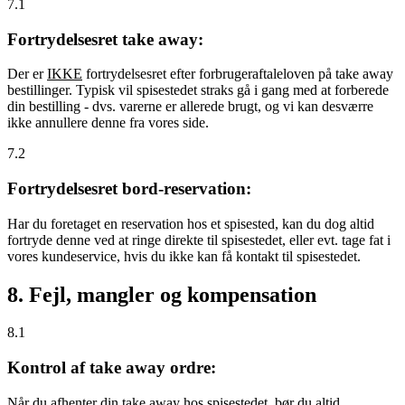
7.1
Fortrydelsesret take away:
Der er
IKKE
fortrydelsesret efter forbrugeraftaleloven på take away
bestillinger. Typisk vil spisestedet straks gå i gang med at forberede
din bestilling - dvs. varerne er allerede brugt, og vi kan desværre
ikke annullere denne fra vores side.
7.2
Fortrydelsesret bord-reservation:
Har du foretaget en reservation hos et spisested, kan du dog altid
fortryde denne ved at ringe direkte til spisestedet, eller evt. tage fat i
vores kundeservice, hvis du ikke kan få kontakt til spisestedet.
8. Fejl, mangler og kompensation
8.1
Kontrol af take away ordre:
Når du afhenter din take away hos spisestedet, bør du altid