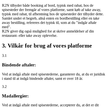
R2N tilbyder både booking af bord, typisk med rabat, hos de
spisesteder der fremgår af vores platforme, samt køb af take away,
typisk med rabat, til afhentning hos de spisesteder der tilbyder dette.
Samlet under et begreb, altså enten en bordbestilling eller en take
away bestilling, refereres det typisk til, som at du "indgår aftale
med".
R2N giver dig også mulighed for at skrive anmeldelser af din
restaurant- eller take away oplevelse.
3. Vilkår for brug af vores platforme
3.1
Bindende aftaler:
Ved at indgå aftale med spisestederne, garanterer du, at du er juridisk
i stand til at indgå bindende aftaler, samt er over 18 år.
3.2
Madallergier:
Ved at indgå aftale med spisestederne, accepterer du, at det er dit