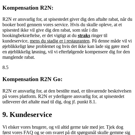
Kompensation R2N:
R2N er ansvarlig for, at spisestedet giver dig den aftalte rabat, når du
booker bord gennem vores service. Hvis du skulle opleve, at et
spisested ikke vil give dig den rabat, som står i din
bookingbekræftelse, er det vigtigt at du
straks
ringer til
kundeservice,
mens du stadig er i restauranten
. På denne måde vil vi
øjeblikkeligt løse problemet og hvis det ikke kan lade sig gøre med
en øjeblikkelig løsning, vil vi efterfølgende kompensere dig for den
manglende rabat.
8.5
Kompensation R2N Go:
R2N er ansvarlig for, at den bestilte mad, er tilsvarende beskrivelsen
på vores platform. R2N er yderligere ansvarlig for, at spisestedet
udleverer det aftalte mad til dig, dog jf. punkt 8.1.
9. Kundeservice
Vi elsker vores brugere, og vil altid gerne tale med jer. Tjek dog
først vores FAQ og se om svaret på dit spørgsmål skulle gemme sig