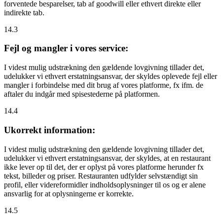
forventede besparelser, tab af goodwill eller ethvert direkte eller
indirekte tab.
14.3
Fejl og mangler i vores service:
I videst mulig udstrækning den gældende lovgivning tillader det,
udelukker vi ethvert erstatningsansvar, der skyldes oplevede fejl eller
mangler i forbindelse med dit brug af vores platforme, fx ifm. de
aftaler du indgår med spisestederne på platformen.
14.4
Ukorrekt information:
I videst mulig udstrækning den gældende lovgivning tillader det,
udelukker vi ethvert erstatningsansvar, der skyldes, at en restaurant
ikke lever op til det, der er oplyst på vores platforme herunder fx
tekst, billeder og priser. Restauranten udfylder selvstændigt sin
profil, eller videreformidler indholdsoplysninger til os og er alene
ansvarlig for at oplysningerne er korrekte.
14.5