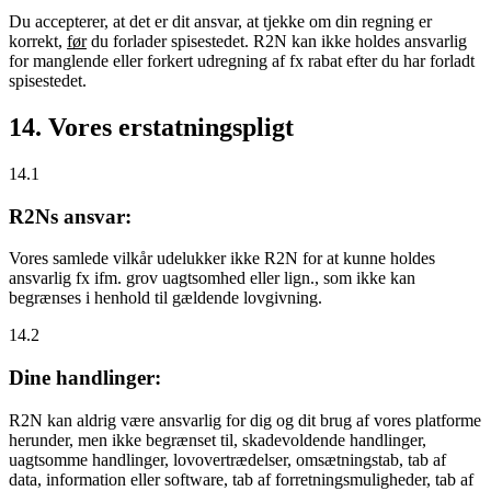
Du accepterer, at det er dit ansvar, at tjekke om din regning er
korrekt,
før
du forlader spisestedet. R2N kan ikke holdes ansvarlig
for manglende eller forkert udregning af fx rabat efter du har forladt
spisestedet.
14. Vores erstatningspligt
14.1
R2Ns ansvar:
Vores samlede vilkår udelukker ikke R2N for at kunne holdes
ansvarlig fx ifm. grov uagtsomhed eller lign., som ikke kan
begrænses i henhold til gældende lovgivning.
14.2
Dine handlinger:
R2N kan aldrig være ansvarlig for dig og dit brug af vores platforme
herunder, men ikke begrænset til, skadevoldende handlinger,
uagtsomme handlinger, lovovertrædelser, omsætningstab, tab af
data, information eller software, tab af forretningsmuligheder, tab af