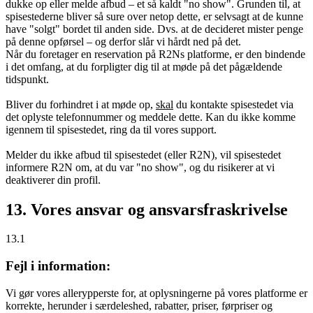
dukke op eller melde afbud – et så kaldt "no show". Grunden til, at
spisestederne bliver så sure over netop dette, er selvsagt at de kunne
have "solgt" bordet til anden side. Dvs. at de decideret mister penge
på denne opførsel – og derfor slår vi hårdt ned på det.
Når du foretager en reservation på R2Ns platforme, er den bindende
i det omfang, at du forpligter dig til at møde på det pågældende
tidspunkt.
Bliver du forhindret i at møde op,
skal
du kontakte spisestedet via
det oplyste telefonnummer og meddele dette. Kan du ikke komme
igennem til spisestedet, ring da til vores support.
Melder du ikke afbud til spisestedet (eller R2N), vil spisestedet
informere R2N om, at du var "no show", og du risikerer at vi
deaktiverer din profil.
13. Vores ansvar og ansvarsfraskrivelse
13.1
Fejl i information:
Vi gør vores allerypperste for, at oplysningerne på vores platforme er
korrekte, herunder i særdeleshed, rabatter, priser, førpriser og