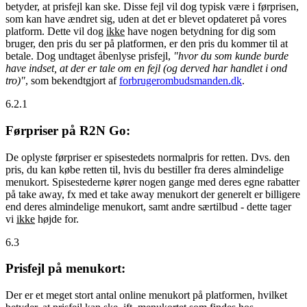
betyder, at prisfejl kan ske. Disse fejl vil dog typisk være i førprisen,
som kan have ændret sig, uden at det er blevet opdateret på vores
platform. Dette vil dog
ikke
have nogen betydning for dig som
bruger, den pris du ser på platformen, er den pris du kommer til at
betale. Dog undtaget åbenlyse prisfejl,
"hvor du som kunde burde
have indset, at der er tale om en fejl (og derved har handlet i ond
tro)"
, som bekendtgjort af
forbrugerombudsmanden.dk
.
6.2.1
Førpriser på R2N Go:
De oplyste førpriser er spisestedets normalpris for retten. Dvs. den
pris, du kan købe retten til, hvis du bestiller fra deres almindelige
menukort. Spisestederne kører nogen gange med deres egne rabatter
på take away, fx med et take away menukort der generelt er billigere
end deres almindelige menukort, samt andre særtilbud - dette tager
vi
ikke
højde for.
6.3
Prisfejl på menukort:
Der er et meget stort antal online menukort på platformen, hvilket