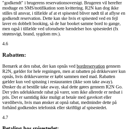
"godkendt" i brugerens reservationsoversigt. Brugeren vil herefter
modtage en SMS/notifikation som kvittering. R2N kan dog ikke
stilles til ansvar, i tilfælde af at et spisested bliver nødt til at aflyse en
godkendt reservation. Dette kan ske hvis et spisested ved en fejl
laver en dobbelt booking, så de har booket samme bord to gange,
men også i tilfælde ved uforudsete hændelser hos spisestedet (fx
strømsvigt, brand, sygdom mv.).
4.6
Rabatten:
Bemærk at den rabat, der kan opnås ved
bordreservation
gennem
R2N, gælder for hele regningen, men at rabatten på drikkevarer kun
opnås, hvis drikkevarerne er købt sammen med mad. Rabatten
gælder kun ved spisning i restauranten (ikke som take away).
Ønsker du at bestille take away, skal dette gøres gennem R2N Go.
Der ydes udelukkende rabat på varer, som ikke allerede er nedsat i
pris. Det er samtidig ikke muligt at betale med gavekort eller
værdibevis, hvis man ønsker at opnå rabat, medmindre dette på
forhånd godkendes telefonisk eller skriftligt af spisestedet.
4.7
Betaling hos spisestedet: