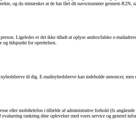
 direkte, og du mistænker at de har fået dit navn/nummer gennem R2N, så 
n person. Ligeledes er det ikke tilladt at oplyse andres/falske e-mailadre
e og tidspunkt for oprettelsen.
 nyhedsbreve til dig. E-mailnyhedsbreve kan indeholde annoncer, men d
esse eller mobiltelefon i tilfælde af administrative forhold (fx angående 
g af evaluering omkring dine oplevelser med vores service og generel in