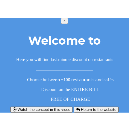
×
Welcome to
Here you will find last-minute discount on restaurants
Choose between +100 restaurants and cafés
Discount on the ENITRE BILL
FREE OF CHARGE
Watch the concept in this video
Return to the website