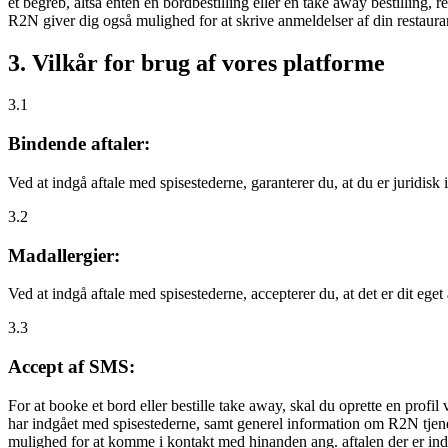
et begreb, altså enten en bordbestilling eller en take away bestilling, r
R2N giver dig også mulighed for at skrive anmeldelser af din restauran
3. Vilkår for brug af vores platforme
3.1
Bindende aftaler:
Ved at indgå aftale med spisestederne, garanterer du, at du er juridisk i
3.2
Madallergier:
Ved at indgå aftale med spisestederne, accepterer du, at det er dit eget
3.3
Accept af SMS:
For at booke et bord eller bestille take away, skal du oprette en prof
har indgået med spisestederne, samt generel information om R2N tjenest
mulighed for at komme i kontakt med hinanden ang. aftalen der er indgå