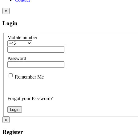
x
Login
Mobile number
Password
Remember Me
Forgot your Password?
x
Register