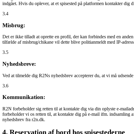
indgået. Hvis du oplever, at et spisested på platformen kontakter dig
3.4
Misbrug:
Det er ikke tilladt at oprette en profil, der kan forbindes med en ande
tilfælde af misbrug/chikane vil dette blive politianmeldt med IP-adress
3.5
Nyhedsbreve:
Ved at tilmelde dig R2Ns nyhedsbrev accepterer du, at vi må udsende
3.6
Kommunikation:
R2N forbeholder sig retten til at kontakte dig via din oplyste e-mailadr
forbeholder vi os retten til, at kontakte dig på e-mail ifm. indsamlin
nyhedsbrev fra r2n.dk.
4. Reservation af bord hos spisestederne