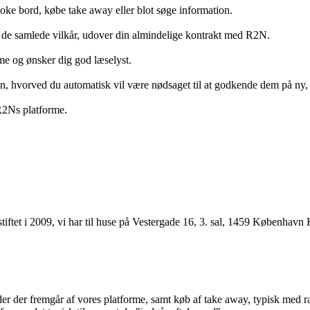
ooke bord, købe take away eller blot søge information.
 de samlede vilkår, udover din almindelige kontrakt med R2N.
rme og ønsker dig god læselyst.
anden, hvorved du automatisk vil være nødsaget til at godkende dem på ny
 R2Ns platforme.
ftet i 2009, vi har til huse på Vestergade 16, 3. sal, 1459 København 
r der fremgår af vores platforme, samt køb af take away, typisk med raba