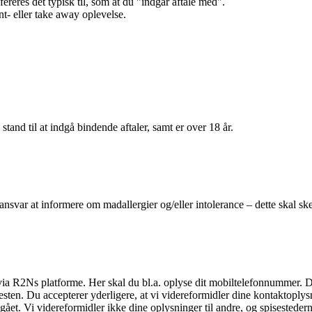
efereres det typisk til, som at du "indgår aftale med".
t- eller take away oplevelse.
 stand til at indgå bindende aftaler, samt er over 18 år.
 ansvar at informere om madallergier og/eller intolerance – dette skal ske
il via R2Ns platforme. Her skal du bl.a. oplyse dit mobiltelefonnummer. 
en. Du accepterer yderligere, at vi videreformidler dine kontaktoplysni
et. Vi videreformidler ikke dine oplysninger til andre, og spisestederne