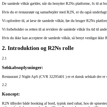
De samlede vilkår gælder, når du benytter R2Ns platforme, fx til at b
Hvis du er restauratør og samarbejder med R2N, er du også underlagt
Vi opfordrer til, at læse de samlede vilkår, før du bruger R2Ns platfo
Vi forbeholder os retten til at revidere de samlede vilkår fra tid til 
Hvis du ikke kan acceptere de samlede vilkår, så benyt venligst ikke
2. Introduktion og R2Ns rolle
2.1
Selskabsoplysninger:
Restaurant 2 Night ApS (CVR 32295401 ) er et dansk selskab der er sti
2.2
Koncept:
R2N tilbyder både booking af bord, typisk med rabat, hos de spisestede