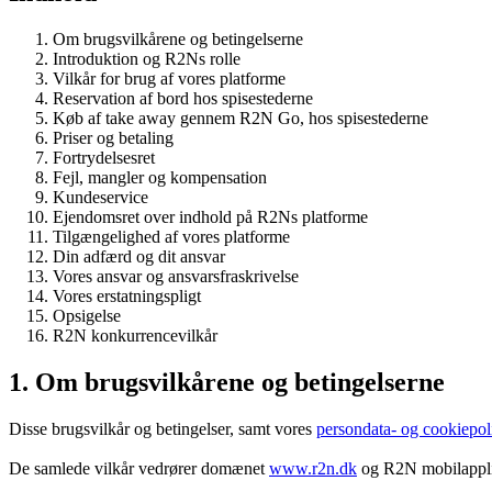
Om brugsvilkårene og betingelserne
Introduktion og R2Ns rolle
Vilkår for brug af vores platforme
Reservation af bord hos spisestederne
Køb af take away gennem R2N Go, hos spisestederne
Priser og betaling
Fortrydelsesret
Fejl, mangler og kompensation
Kundeservice
Ejendomsret over indhold på R2Ns platforme
Tilgængelighed af vores platforme
Din adfærd og dit ansvar
Vores ansvar og ansvarsfraskrivelse
Vores erstatningspligt
Opsigelse
R2N konkurrencevilkår
1. Om brugsvilkårene og betingelserne
Disse brugsvilkår og betingelser, samt vores
persondata- og cookiepoli
De samlede vilkår vedrører domænet
www.r2n.dk
og R2N mobilapplik