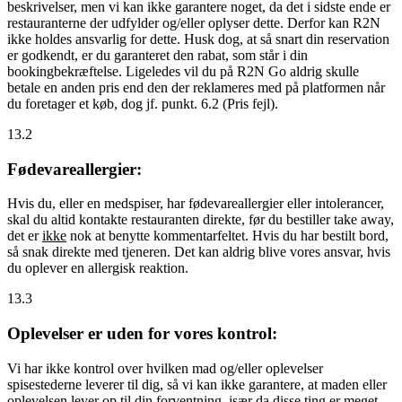
beskrivelser, men vi kan ikke garantere noget, da det i sidste ende er
restauranterne der udfylder og/eller oplyser dette. Derfor kan R2N
ikke holdes ansvarlig for dette. Husk dog, at så snart din reservation
er godkendt, er du garanteret den rabat, som står i din
bookingbekræftelse. Ligeledes vil du på R2N Go aldrig skulle
betale en anden pris end den der reklameres med på platformen når
du foretager et køb, dog jf. punkt. 6.2 (Pris fejl).
13.2
Fødevareallergier:
Hvis du, eller en medspiser, har fødevareallergier eller intolerancer,
skal du altid kontakte restauranten direkte, før du bestiller take away,
det er
ikke
nok at benytte kommentarfeltet. Hvis du har bestilt bord,
så snak direkte med tjeneren. Det kan aldrig blive vores ansvar, hvis
du oplever en allergisk reaktion.
13.3
Oplevelser er uden for vores kontrol:
Vi har ikke kontrol over hvilken mad og/eller oplevelser
spisestederne leverer til dig, så vi kan ikke garantere, at maden eller
oplevelsen lever op til din forventning, især da disse ting er meget