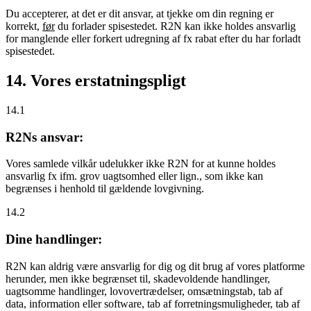
Du accepterer, at det er dit ansvar, at tjekke om din regning er
korrekt,
før
du forlader spisestedet. R2N kan ikke holdes ansvarlig
for manglende eller forkert udregning af fx rabat efter du har forladt
spisestedet.
14. Vores erstatningspligt
14.1
R2Ns ansvar:
Vores samlede vilkår udelukker ikke R2N for at kunne holdes
ansvarlig fx ifm. grov uagtsomhed eller lign., som ikke kan
begrænses i henhold til gældende lovgivning.
14.2
Dine handlinger:
R2N kan aldrig være ansvarlig for dig og dit brug af vores platforme
herunder, men ikke begrænset til, skadevoldende handlinger,
uagtsomme handlinger, lovovertrædelser, omsætningstab, tab af
data, information eller software, tab af forretningsmuligheder, tab af