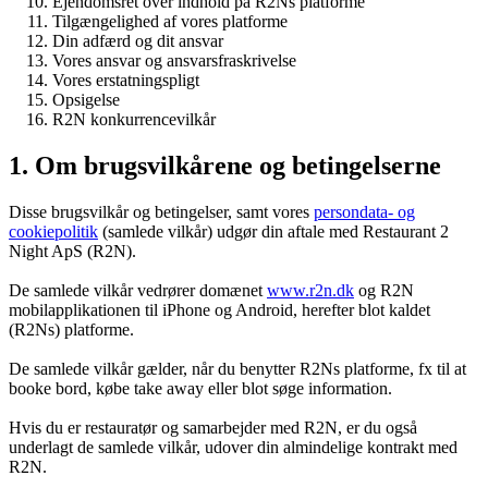
Ejendomsret over indhold på R2Ns platforme
Tilgængelighed af vores platforme
Din adfærd og dit ansvar
Vores ansvar og ansvarsfraskrivelse
Vores erstatningspligt
Opsigelse
R2N konkurrencevilkår
1. Om brugsvilkårene og betingelserne
Disse brugsvilkår og betingelser, samt vores
persondata- og
cookiepolitik
(samlede vilkår) udgør din aftale med Restaurant 2
Night ApS (R2N).
De samlede vilkår vedrører domænet
www.r2n.dk
og R2N
mobilapplikationen til iPhone og Android, herefter blot kaldet
(R2Ns) platforme.
De samlede vilkår gælder, når du benytter R2Ns platforme, fx til at
booke bord, købe take away eller blot søge information.
Hvis du er restauratør og samarbejder med R2N, er du også
underlagt de samlede vilkår, udover din almindelige kontrakt med
R2N.