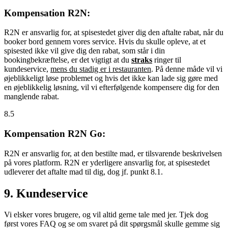
Kompensation R2N:
R2N er ansvarlig for, at spisestedet giver dig den aftalte rabat, når du
booker bord gennem vores service. Hvis du skulle opleve, at et
spisested ikke vil give dig den rabat, som står i din
bookingbekræftelse, er det vigtigt at du
straks
ringer til
kundeservice,
mens du stadig er i restauranten
. På denne måde vil vi
øjeblikkeligt løse problemet og hvis det ikke kan lade sig gøre med
en øjeblikkelig løsning, vil vi efterfølgende kompensere dig for den
manglende rabat.
8.5
Kompensation R2N Go:
R2N er ansvarlig for, at den bestilte mad, er tilsvarende beskrivelsen
på vores platform. R2N er yderligere ansvarlig for, at spisestedet
udleverer det aftalte mad til dig, dog jf. punkt 8.1.
9. Kundeservice
Vi elsker vores brugere, og vil altid gerne tale med jer. Tjek dog
først vores FAQ og se om svaret på dit spørgsmål skulle gemme sig