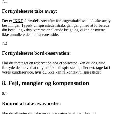
7.1
Fortrydelsesret take away:
Der er
IKKE
fortrydelsesret efter forbrugeraftaleloven på take away
bestillinger. Typisk vil spisestedet straks gå i gang med at forberede
din bestilling - dvs. varerne er allerede brugt, og vi kan desværre
ikke annullere denne fra vores side.
7.2
Fortrydelsesret bord-reservation:
Har du foretaget en reservation hos et spisested, kan du dog altid
fortryde denne ved at ringe direkte til spisestedet, eller evt. tage fat i
vores kundeservice, hvis du ikke kan få kontakt til spisestedet.
8. Fejl, mangler og kompensation
8.1
Kontrol af take away ordre:
Når du afhenter din take away hos spisestedet, bør du altid