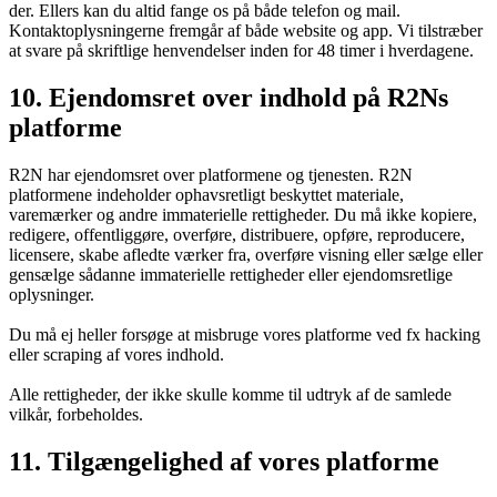
der. Ellers kan du altid fange os på både telefon og mail.
Kontaktoplysningerne fremgår af både website og app. Vi tilstræber
at svare på skriftlige henvendelser inden for 48 timer i hverdagene.
10. Ejendomsret over indhold på R2Ns
platforme
R2N har ejendomsret over platformene og tjenesten. R2N
platformene indeholder ophavsretligt beskyttet materiale,
varemærker og andre immaterielle rettigheder. Du må ikke kopiere,
redigere, offentliggøre, overføre, distribuere, opføre, reproducere,
licensere, skabe afledte værker fra, overføre visning eller sælge eller
gensælge sådanne immaterielle rettigheder eller ejendomsretlige
oplysninger.
Du må ej heller forsøge at misbruge vores platforme ved fx hacking
eller scraping af vores indhold.
Alle rettigheder, der ikke skulle komme til udtryk af de samlede
vilkår, forbeholdes.
11. Tilgængelighed af vores platforme