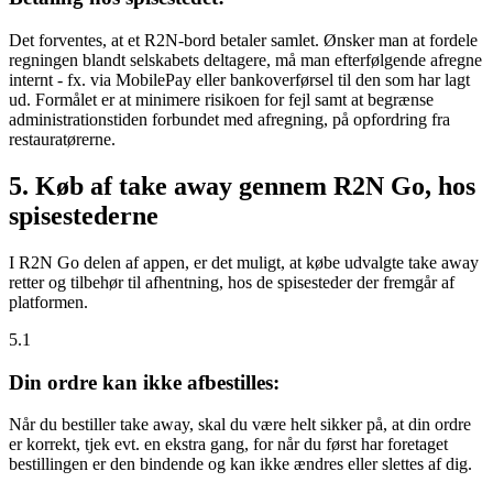
Det forventes, at et R2N-bord betaler samlet. Ønsker man at fordele
regningen blandt selskabets deltagere, må man efterfølgende afregne
internt - fx. via MobilePay eller bankoverførsel til den som har lagt
ud. Formålet er at minimere risikoen for fejl samt at begrænse
administrationstiden forbundet med afregning, på opfordring fra
restauratørerne.
5. Køb af take away gennem R2N Go, hos
spisestederne
I R2N Go delen af appen, er det muligt, at købe udvalgte take away
retter og tilbehør til afhentning, hos de spisesteder der fremgår af
platformen.
5.1
Din ordre kan ikke afbestilles:
Når du bestiller take away, skal du være helt sikker på, at din ordre
er korrekt, tjek evt. en ekstra gang, for når du først har foretaget
bestillingen er den bindende og kan ikke ændres eller slettes af dig.