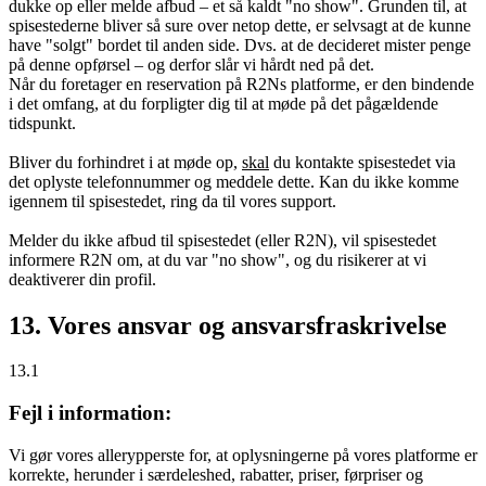
dukke op eller melde afbud – et så kaldt "no show". Grunden til, at
spisestederne bliver så sure over netop dette, er selvsagt at de kunne
have "solgt" bordet til anden side. Dvs. at de decideret mister penge
på denne opførsel – og derfor slår vi hårdt ned på det.
Når du foretager en reservation på R2Ns platforme, er den bindende
i det omfang, at du forpligter dig til at møde på det pågældende
tidspunkt.
Bliver du forhindret i at møde op,
skal
du kontakte spisestedet via
det oplyste telefonnummer og meddele dette. Kan du ikke komme
igennem til spisestedet, ring da til vores support.
Melder du ikke afbud til spisestedet (eller R2N), vil spisestedet
informere R2N om, at du var "no show", og du risikerer at vi
deaktiverer din profil.
13. Vores ansvar og ansvarsfraskrivelse
13.1
Fejl i information:
Vi gør vores allerypperste for, at oplysningerne på vores platforme er
korrekte, herunder i særdeleshed, rabatter, priser, førpriser og