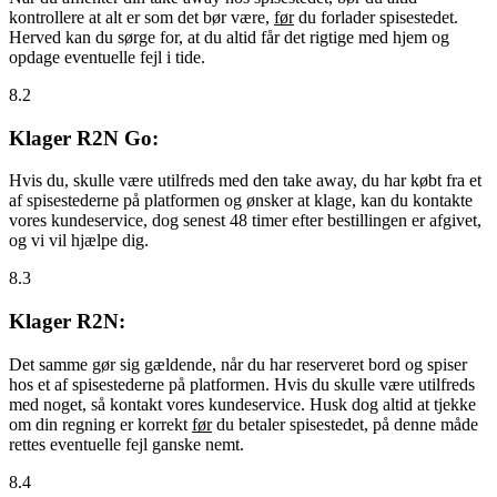
kontrollere at alt er som det bør være,
før
du forlader spisestedet.
Herved kan du sørge for, at du altid får det rigtige med hjem og
opdage eventuelle fejl i tide.
8.2
Klager R2N Go:
Hvis du, skulle være utilfreds med den take away, du har købt fra et
af spisestederne på platformen og ønsker at klage, kan du kontakte
vores kundeservice, dog senest 48 timer efter bestillingen er afgivet,
og vi vil hjælpe dig.
8.3
Klager R2N:
Det samme gør sig gældende, når du har reserveret bord og spiser
hos et af spisestederne på platformen. Hvis du skulle være utilfreds
med noget, så kontakt vores kundeservice. Husk dog altid at tjekke
om din regning er korrekt
før
du betaler spisestedet, på denne måde
rettes eventuelle fejl ganske nemt.
8.4