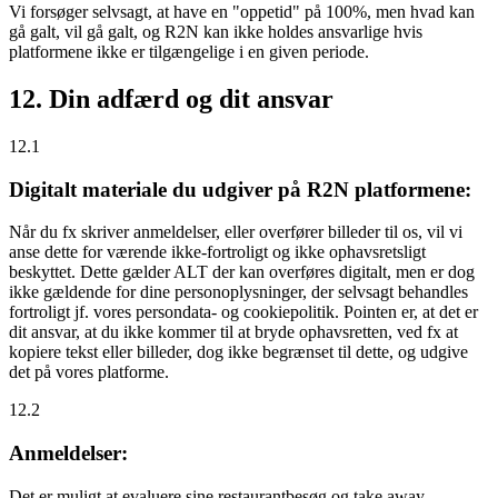
Vi forsøger selvsagt, at have en "oppetid" på 100%, men hvad kan
gå galt, vil gå galt, og R2N kan ikke holdes ansvarlige hvis
platformene ikke er tilgængelige i en given periode.
12. Din adfærd og dit ansvar
12.1
Digitalt materiale du udgiver på R2N platformene:
Når du fx skriver anmeldelser, eller overfører billeder til os, vil vi
anse dette for værende ikke-fortroligt og ikke ophavsretsligt
beskyttet. Dette gælder ALT der kan overføres digitalt, men er dog
ikke gældende for dine personoplysninger, der selvsagt behandles
fortroligt jf. vores persondata- og cookiepolitik. Pointen er, at det er
dit ansvar, at du ikke kommer til at bryde ophavsretten, ved fx at
kopiere tekst eller billeder, dog ikke begrænset til dette, og udgive
det på vores platforme.
12.2
Anmeldelser:
Det er muligt at evaluere sine restaurantbesøg og take away