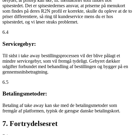
betyder, at prisfejl kan ske, ift. menukortet som findes hos
spisestedet. Det er spisestedernes ansvar, at priserne på menukort
som findes på deres R2N profil er korrekte, skulle du opleve at de to
priser differentiere, så ring til kundeservice mens du er hos
spisestedet, og vi løser straks problemet.
6.4
Servicegebyr:
Til sidst i take away bestillingsprocessen vil der blive pålagt et
mindre servicegebyr, som vil fremgå tydeligt. Gebyret dækker
udgifter forbundet med behandling af bestillingen og bygger på en
gennemsnitsbetragtning.
6.5
Betalingsmetoder:
Betaling af take away kan ske med de betalingsmetoder som
fremgår af platformen, typisk de gængse danske betalingskort.
7. Fortrydelsesret