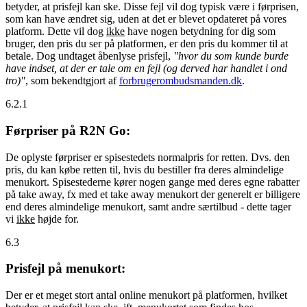
betyder, at prisfejl kan ske. Disse fejl vil dog typisk være i førprisen,
som kan have ændret sig, uden at det er blevet opdateret på vores
platform. Dette vil dog
ikke
have nogen betydning for dig som
bruger, den pris du ser på platformen, er den pris du kommer til at
betale. Dog undtaget åbenlyse prisfejl,
"hvor du som kunde burde
have indset, at der er tale om en fejl (og derved har handlet i ond
tro)"
, som bekendtgjort af
forbrugerombudsmanden.dk
.
6.2.1
Førpriser på R2N Go:
De oplyste førpriser er spisestedets normalpris for retten. Dvs. den
pris, du kan købe retten til, hvis du bestiller fra deres almindelige
menukort. Spisestederne kører nogen gange med deres egne rabatter
på take away, fx med et take away menukort der generelt er billigere
end deres almindelige menukort, samt andre særtilbud - dette tager
vi
ikke
højde for.
6.3
Prisfejl på menukort:
Der er et meget stort antal online menukort på platformen, hvilket