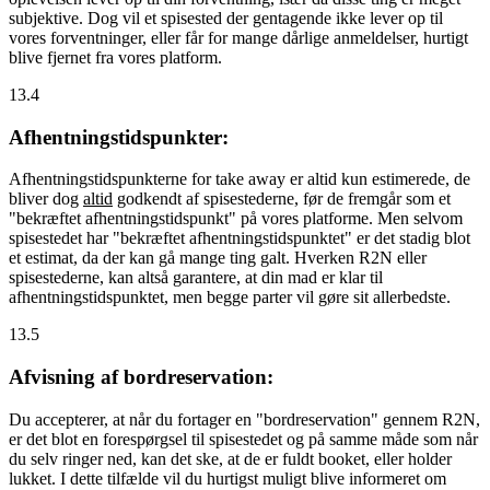
subjektive. Dog vil et spisested der gentagende ikke lever op til
vores forventninger, eller får for mange dårlige anmeldelser, hurtigt
blive fjernet fra vores platform.
13.4
Afhentningstidspunkter:
Afhentningstidspunkterne for take away er altid kun estimerede, de
bliver dog
altid
godkendt af spisestederne, før de fremgår som et
"bekræftet afhentningstidspunkt" på vores platforme. Men selvom
spisestedet har "bekræftet afhentningstidspunktet" er det stadig blot
et estimat, da der kan gå mange ting galt. Hverken R2N eller
spisestederne, kan altså garantere, at din mad er klar til
afhentningstidspunktet, men begge parter vil gøre sit allerbedste.
13.5
Afvisning af bordreservation:
Du accepterer, at når du fortager en "bordreservation" gennem R2N,
er det blot en forespørgsel til spisestedet og på samme måde som når
du selv ringer ned, kan det ske, at de er fuldt booket, eller holder
lukket. I dette tilfælde vil du hurtigst muligt blive informeret om