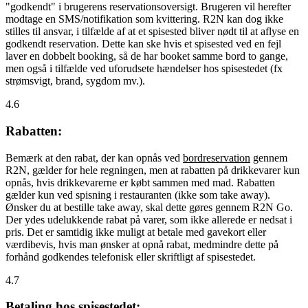
"godkendt" i brugerens reservationsoversigt. Brugeren vil herefter
modtage en SMS/notifikation som kvittering. R2N kan dog ikke
stilles til ansvar, i tilfælde af at et spisested bliver nødt til at aflyse en
godkendt reservation. Dette kan ske hvis et spisested ved en fejl
laver en dobbelt booking, så de har booket samme bord to gange,
men også i tilfælde ved uforudsete hændelser hos spisestedet (fx
strømsvigt, brand, sygdom mv.).
4.6
Rabatten:
Bemærk at den rabat, der kan opnås ved
bordreservation
gennem
R2N, gælder for hele regningen, men at rabatten på drikkevarer kun
opnås, hvis drikkevarerne er købt sammen med mad. Rabatten
gælder kun ved spisning i restauranten (ikke som take away).
Ønsker du at bestille take away, skal dette gøres gennem R2N Go.
Der ydes udelukkende rabat på varer, som ikke allerede er nedsat i
pris. Det er samtidig ikke muligt at betale med gavekort eller
værdibevis, hvis man ønsker at opnå rabat, medmindre dette på
forhånd godkendes telefonisk eller skriftligt af spisestedet.
4.7
Betaling hos spisestedet: