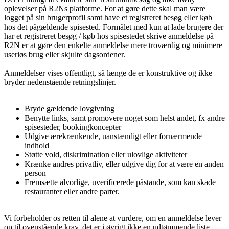
oplevelser på R2Ns platforme. For at gøre dette skal man være
logget på sin brugerprofil samt have et registreret besøg eller køb
hos det pågældende spisested. Formålet med kun at lade brugere der
har et registreret besøg / køb hos spisestedet skrive anmeldelse på
R2N er at gøre den enkelte anmeldelse mere troværdig og minimere
useriøs brug eller skjulte dagsordener.
Anmeldelser vises offentligt, så længe de er konstruktive og ikke
bryder nedenstående retningslinjer.
Bryde gældende lovgivning
Benytte links, samt promovere noget som helst andet, fx andre
spisesteder, bookingkoncepter
Udgive ærekrænkende, uanstændigt eller fornærmende
indhold
Støtte vold, diskrimination eller ulovlige aktiviteter
Krænke andres privatliv, eller udgive dig for at være en anden
person
Fremsætte alvorlige, uverificerede påstande, som kan skade
restauranter eller andre parter.
Vi forbeholder os retten til alene at vurdere, om en anmeldelse lever
op til ovenstående krav, det er i øvrigt
ikke
en udtømmende liste.