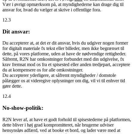
Vær i øvrigt opmærksom på, at myndighederne kan drage dig til
ansvar for, hvad du vælger at skrive i offentlige fora.
12.3
Dit ansvar:
Du accepterer at, at det er dit ansvar, hvis du udgiver nogen former
for digitalt materiale fx tekst eller billeder, men ikke begrænset til
dette, på vores platforme, uden at have de nødvendige rettigheder.
Såfremt, R2N har omkostninger forbundet med din udgivelse, fx
krav fremsat mod os fra et spisested eller anden tredjepart, acceptere
du at kompensere os for alle omkostninger.
Du accepterer yderligere, at såfremt myndigheder / domstole
pålægger os at videregive oplysninger om dig, vil vi til enhver tid
gøre dette.
12.4
No-show-politik:
R2N lever af, at have et godt forhold til spisestederne på platformen,
dette bliver i høj grad kompromitteret, når brugerne udviser
hensynsløs adfærd, ved at booke et bord, og lader være med at