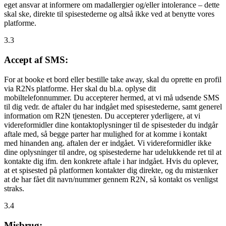
eget ansvar at informere om madallergier og/eller intolerance – dette
skal ske, direkte til spisestederne og altså ikke ved at benytte vores
platforme.
3.3
Accept af SMS:
For at booke et bord eller bestille take away, skal du oprette en profil
via R2Ns platforme. Her skal du bl.a. oplyse dit
mobiltelefonnummer. Du accepterer hermed, at vi må udsende SMS
til dig vedr. de aftaler du har indgået med spisestederne, samt generel
information om R2N tjenesten. Du accepterer yderligere, at vi
videreformidler dine kontaktoplysninger til de spisesteder du indgår
aftale med, så begge parter har mulighed for at komme i kontakt
med hinanden ang. aftalen der er indgået. Vi videreformidler ikke
dine oplysninger til andre, og spisestederne har udelukkende ret til at
kontakte dig ifm. den konkrete aftale i har indgået. Hvis du oplever,
at et spisested på platformen kontakter dig direkte, og du mistænker
at de har fået dit navn/nummer gennem R2N, så kontakt os venligst
straks.
3.4
Misbrug: