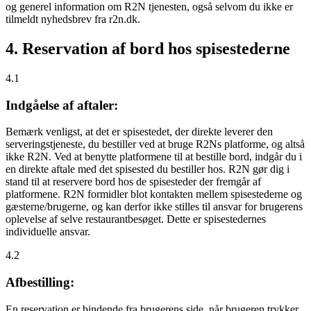
og generel information om R2N tjenesten, også selvom du ikke er
tilmeldt nyhedsbrev fra r2n.dk.
4. Reservation af bord hos spisestederne
4.1
Indgåelse af aftaler:
Bemærk venligst, at det er spisestedet, der direkte leverer den
serveringstjeneste, du bestiller ved at bruge R2Ns platforme, og altså
ikke R2N. Ved at benytte platformene til at bestille bord, indgår du i
en direkte aftale med det spisested du bestiller hos. R2N gør dig i
stand til at reservere bord hos de spisesteder der fremgår af
platformene. R2N formidler blot kontakten mellem spisestederne og
gæsterne/brugerne, og kan derfor ikke stilles til ansvar for brugerens
oplevelse af selve restaurantbesøget. Dette er spisestedernes
individuelle ansvar.
4.2
Afbestilling:
En reservation er bindende fra brugerens side, når brugeren trykker