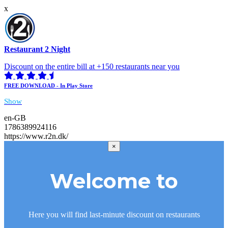
x
Restaurant 2 Night
Discount on the entire bill at +150 restaurants near you
FREE DOWNLOAD - In Play Store
Show
en-GB
1786389924116
https://www.r2n.dk/
×
Welcome to
Here you will find last-minute discount on restaurants