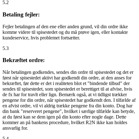
5.2
Betaling fejler:
Fejler betalingen af den ene eller anden grund, vil din ordre ikke
komme videre til spisestedet og du må prøve igen, eller kontakte
kundeservice, hvis problemet fortsætter.
5.3
Bekræftet ordre:
Når betalingen godkendes, sendes din ordre til spisestedet og det er
først når spisestedet aktivt har godkendt din ordre, at den anses for
bekræftet, før dette er det i realiteten blot et "bindende tilbud" der
sendes til spisestedet, som spisestedet er berettiget til at afvise, hvis
de fx har for travlt eller lign. Bemærk også, at vi tidligst trækker
pengene for din ordre, når spisestedet har godkendt den. I tilfælde af
en afvist ordre, vil vi aldrig trække pengene fra din konto. Dog har
din bank "reserveret pengene", hvilket i særlige tilfælde kan betyde,
at du først kan se dem igen på din konto efter nogle dage. Dette
kommer an på bankens procedure, hvilket R2N ikke kan holdes
ansvarlig for.
5.4