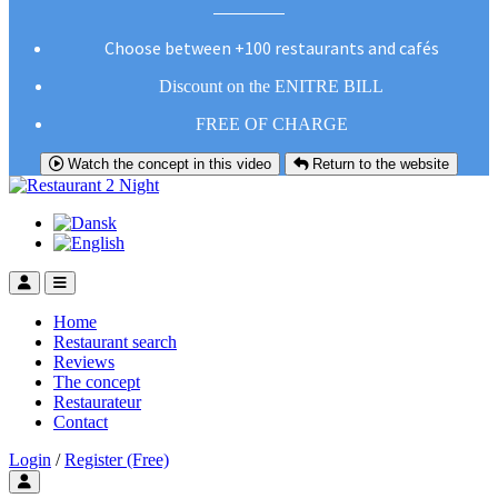
Choose between +100 restaurants and cafés
Discount on the ENITRE BILL
FREE OF CHARGE
Watch the concept in this video
Return to the website
Home
Restaurant search
Reviews
The concept
Restaurateur
Contact
Login
/
Register (Free)
Toggle user menu