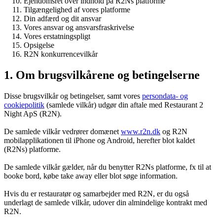
Ejendomsret over indhold på R2Ns platforme
Tilgængelighed af vores platforme
Din adfærd og dit ansvar
Vores ansvar og ansvarsfraskrivelse
Vores erstatningspligt
Opsigelse
R2N konkurrencevilkår
1. Om brugsvilkårene og betingelserne
Disse brugsvilkår og betingelser, samt vores
persondata- og
cookiepolitik
(samlede vilkår) udgør din aftale med Restaurant 2
Night ApS (R2N).
De samlede vilkår vedrører domænet
www.r2n.dk
og R2N
mobilapplikationen til iPhone og Android, herefter blot kaldet
(R2Ns) platforme.
De samlede vilkår gælder, når du benytter R2Ns platforme, fx til at
booke bord, købe take away eller blot søge information.
Hvis du er restauratør og samarbejder med R2N, er du også
underlagt de samlede vilkår, udover din almindelige kontrakt med
R2N.