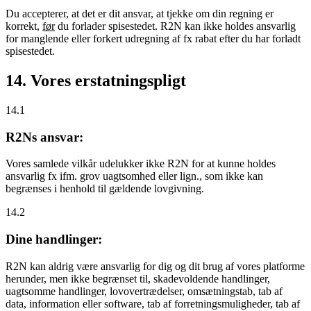
Du accepterer, at det er dit ansvar, at tjekke om din regning er
korrekt,
før
du forlader spisestedet. R2N kan ikke holdes ansvarlig
for manglende eller forkert udregning af fx rabat efter du har forladt
spisestedet.
14. Vores erstatningspligt
14.1
R2Ns ansvar:
Vores samlede vilkår udelukker ikke R2N for at kunne holdes
ansvarlig fx ifm. grov uagtsomhed eller lign., som ikke kan
begrænses i henhold til gældende lovgivning.
14.2
Dine handlinger:
R2N kan aldrig være ansvarlig for dig og dit brug af vores platforme
herunder, men ikke begrænset til, skadevoldende handlinger,
uagtsomme handlinger, lovovertrædelser, omsætningstab, tab af
data, information eller software, tab af forretningsmuligheder, tab af