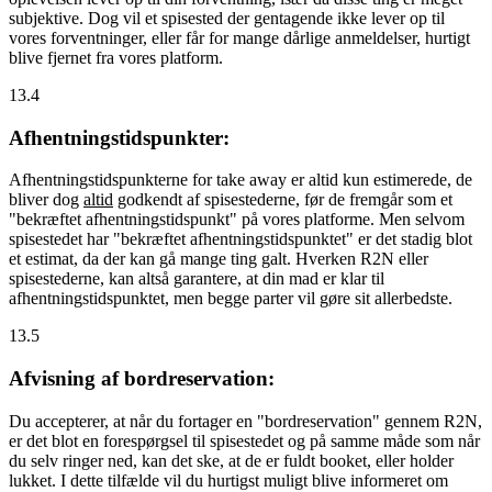
subjektive. Dog vil et spisested der gentagende ikke lever op til
vores forventninger, eller får for mange dårlige anmeldelser, hurtigt
blive fjernet fra vores platform.
13.4
Afhentningstidspunkter:
Afhentningstidspunkterne for take away er altid kun estimerede, de
bliver dog
altid
godkendt af spisestederne, før de fremgår som et
"bekræftet afhentningstidspunkt" på vores platforme. Men selvom
spisestedet har "bekræftet afhentningstidspunktet" er det stadig blot
et estimat, da der kan gå mange ting galt. Hverken R2N eller
spisestederne, kan altså garantere, at din mad er klar til
afhentningstidspunktet, men begge parter vil gøre sit allerbedste.
13.5
Afvisning af bordreservation:
Du accepterer, at når du fortager en "bordreservation" gennem R2N,
er det blot en forespørgsel til spisestedet og på samme måde som når
du selv ringer ned, kan det ske, at de er fuldt booket, eller holder
lukket. I dette tilfælde vil du hurtigst muligt blive informeret om