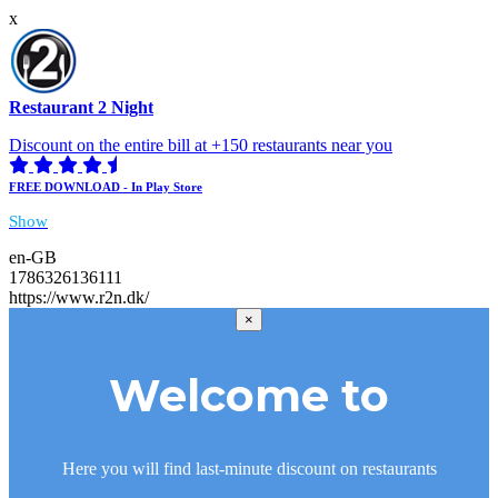
x
Restaurant 2 Night
Discount on the entire bill at +150 restaurants near you
FREE DOWNLOAD - In Play Store
Show
en-GB
1786326136111
https://www.r2n.dk/
×
Welcome to
Here you will find last-minute discount on restaurants