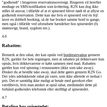
"godkendt" i brugerens reservationsoversigt. Brugeren vil herefter
modtage en SMS/notifikation som kvittering. R2N kan dog ikke
stilles til ansvar, i tilfælde af at et spisested bliver nødt til at aflyse en
godkendt reservation. Dette kan ske hvis et spisested ved en fejl
laver en dobbelt booking, så de har booket samme bord to gange,
men også i tilfælde ved uforudsete hændelser hos spisestedet (fx
strømsvigt, brand, sygdom mv.).
4.6
Rabatten:
Bemærk at den rabat, der kan opnås ved
bordreservation
gennem
R2N, gælder for hele regningen, men at rabatten på drikkevarer kun
opnås, hvis drikkevarerne er købt sammen med mad. Rabatten
gælder kun ved spisning i restauranten (ikke som take away).
Ønsker du at bestille take away, skal dette gøres gennem R2N Go.
Der ydes udelukkende rabat på varer, som ikke allerede er nedsat i
pris. Det er samtidig ikke muligt at betale med gavekort eller
værdibevis, hvis man ønsker at opnå rabat, medmindre dette på
forhånd godkendes telefonisk eller skriftligt af spisestedet.
4.7
Betaling hos spisestedet: