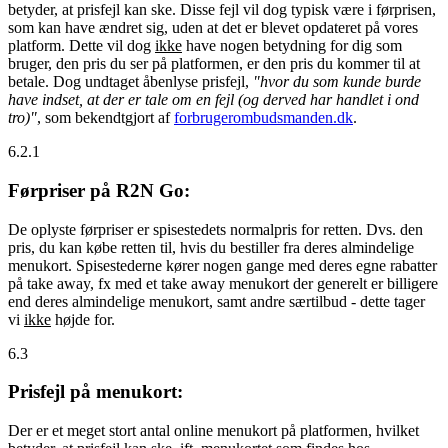
betyder, at prisfejl kan ske. Disse fejl vil dog typisk være i førprisen,
som kan have ændret sig, uden at det er blevet opdateret på vores
platform. Dette vil dog
ikke
have nogen betydning for dig som
bruger, den pris du ser på platformen, er den pris du kommer til at
betale. Dog undtaget åbenlyse prisfejl,
"hvor du som kunde burde
have indset, at der er tale om en fejl (og derved har handlet i ond
tro)"
, som bekendtgjort af
forbrugerombudsmanden.dk
.
6.2.1
Førpriser på R2N Go:
De oplyste førpriser er spisestedets normalpris for retten. Dvs. den
pris, du kan købe retten til, hvis du bestiller fra deres almindelige
menukort. Spisestederne kører nogen gange med deres egne rabatter
på take away, fx med et take away menukort der generelt er billigere
end deres almindelige menukort, samt andre særtilbud - dette tager
vi
ikke
højde for.
6.3
Prisfejl på menukort:
Der er et meget stort antal online menukort på platformen, hvilket