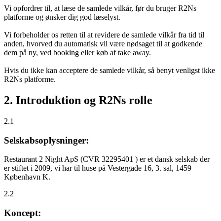
Vi opfordrer til, at læse de samlede vilkår, før du bruger R2Ns
platforme og ønsker dig god læselyst.
Vi forbeholder os retten til at revidere de samlede vilkår fra tid til
anden, hvorved du automatisk vil være nødsaget til at godkende
dem på ny, ved booking eller køb af take away.
Hvis du ikke kan acceptere de samlede vilkår, så benyt venligst ikke
R2Ns platforme.
2. Introduktion og R2Ns rolle
2.1
Selskabsoplysninger:
Restaurant 2 Night ApS (CVR 32295401 ) er et dansk selskab der
er stiftet i 2009, vi har til huse på Vestergade 16, 3. sal, 1459
København K.
2.2
Koncept: