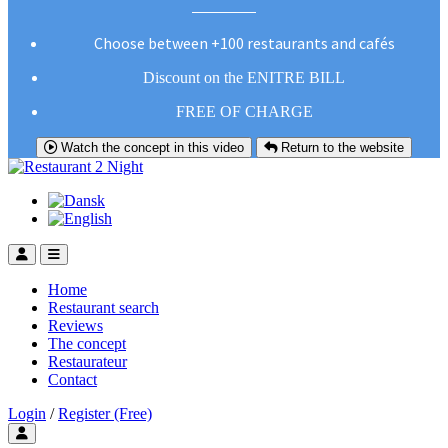
Choose between +100 restaurants and cafés
Discount on the ENITRE BILL
FREE OF CHARGE
Watch the concept in this video
Return to the website
Home
Restaurant search
Reviews
The concept
Restaurateur
Contact
Login
/
Register (Free)
Toggle user menu