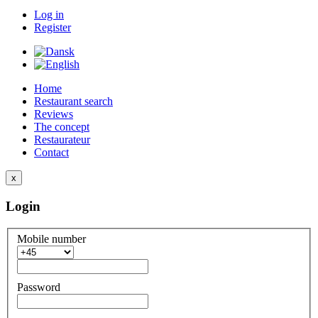
Log in
Register
Home
Restaurant search
Reviews
The concept
Restaurateur
Contact
x
Login
Mobile number
Password