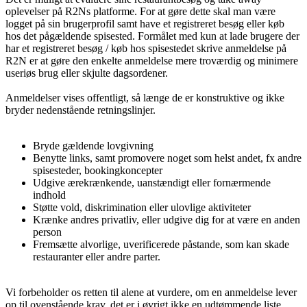
oplevelser på R2Ns platforme. For at gøre dette skal man være
logget på sin brugerprofil samt have et registreret besøg eller køb
hos det pågældende spisested. Formålet med kun at lade brugere der
har et registreret besøg / køb hos spisestedet skrive anmeldelse på
R2N er at gøre den enkelte anmeldelse mere troværdig og minimere
useriøs brug eller skjulte dagsordener.
Anmeldelser vises offentligt, så længe de er konstruktive og ikke
bryder nedenstående retningslinjer.
Bryde gældende lovgivning
Benytte links, samt promovere noget som helst andet, fx andre
spisesteder, bookingkoncepter
Udgive ærekrænkende, uanstændigt eller fornærmende
indhold
Støtte vold, diskrimination eller ulovlige aktiviteter
Krænke andres privatliv, eller udgive dig for at være en anden
person
Fremsætte alvorlige, uverificerede påstande, som kan skade
restauranter eller andre parter.
Vi forbeholder os retten til alene at vurdere, om en anmeldelse lever
op til ovenstående krav, det er i øvrigt
ikke
en udtømmende liste.