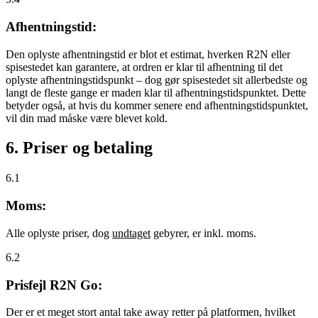
Afhentningstid:
Den oplyste afhentningstid er blot et estimat, hverken R2N eller
spisestedet kan garantere, at ordren er klar til afhentning til det
oplyste afhentningstidspunkt – dog gør spisestedet sit allerbedste og
langt de fleste gange er maden klar til afhentningstidspunktet. Dette
betyder også, at hvis du kommer senere end afhentningstidspunktet,
vil din mad måske være blevet kold.
6. Priser og betaling
6.1
Moms:
Alle oplyste priser, dog
undtaget
gebyrer, er inkl. moms.
6.2
Prisfejl R2N Go:
Der er et meget stort antal take away retter på platformen, hvilket