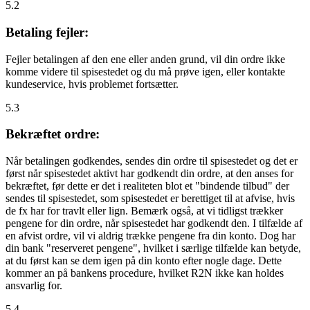
5.2
Betaling fejler:
Fejler betalingen af den ene eller anden grund, vil din ordre ikke
komme videre til spisestedet og du må prøve igen, eller kontakte
kundeservice, hvis problemet fortsætter.
5.3
Bekræftet ordre:
Når betalingen godkendes, sendes din ordre til spisestedet og det er
først når spisestedet aktivt har godkendt din ordre, at den anses for
bekræftet, før dette er det i realiteten blot et "bindende tilbud" der
sendes til spisestedet, som spisestedet er berettiget til at afvise, hvis
de fx har for travlt eller lign. Bemærk også, at vi tidligst trækker
pengene for din ordre, når spisestedet har godkendt den. I tilfælde af
en afvist ordre, vil vi aldrig trække pengene fra din konto. Dog har
din bank "reserveret pengene", hvilket i særlige tilfælde kan betyde,
at du først kan se dem igen på din konto efter nogle dage. Dette
kommer an på bankens procedure, hvilket R2N ikke kan holdes
ansvarlig for.
5.4