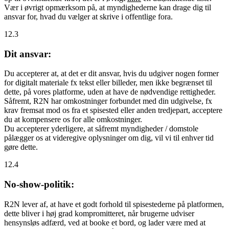
Vær i øvrigt opmærksom på, at myndighederne kan drage dig til
ansvar for, hvad du vælger at skrive i offentlige fora.
12.3
Dit ansvar:
Du accepterer at, at det er dit ansvar, hvis du udgiver nogen former
for digitalt materiale fx tekst eller billeder, men ikke begrænset til
dette, på vores platforme, uden at have de nødvendige rettigheder.
Såfremt, R2N har omkostninger forbundet med din udgivelse, fx
krav fremsat mod os fra et spisested eller anden tredjepart, acceptere
du at kompensere os for alle omkostninger.
Du accepterer yderligere, at såfremt myndigheder / domstole
pålægger os at videregive oplysninger om dig, vil vi til enhver tid
gøre dette.
12.4
No-show-politik:
R2N lever af, at have et godt forhold til spisestederne på platformen,
dette bliver i høj grad kompromitteret, når brugerne udviser
hensynsløs adfærd, ved at booke et bord, og lader være med at