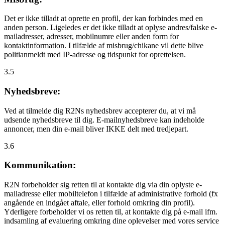
Det er ikke tilladt at oprette en profil, der kan forbindes med en
anden person. Ligeledes er det ikke tilladt at oplyse andres/falske e-
mailadresser, adresser, mobilnumre eller anden form for
kontaktinformation. I tilfælde af misbrug/chikane vil dette blive
politianmeldt med IP-adresse og tidspunkt for oprettelsen.
3.5
Nyhedsbreve:
Ved at tilmelde dig R2Ns nyhedsbrev accepterer du, at vi må
udsende nyhedsbreve til dig. E-mailnyhedsbreve kan indeholde
annoncer, men din e-mail bliver IKKE delt med tredjepart.
3.6
Kommunikation:
R2N forbeholder sig retten til at kontakte dig via din oplyste e-
mailadresse eller mobiltelefon i tilfælde af administrative forhold (fx
angående en indgået aftale, eller forhold omkring din profil).
Yderligere forbeholder vi os retten til, at kontakte dig på e-mail ifm.
indsamling af evaluering omkring dine oplevelser med vores service