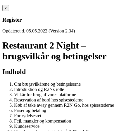
x
Register
Opdateret d. 05.05.2022 (Version 2.34)
Restaurant 2 Night –
brugsvilkår og betingelser
Indhold
Om brugsvilkårene og betingelserne
Introduktion og R2Ns rolle
Vilkår for brug af vores platforme
Reservation af bord hos spisestederne
Køb af take away gennem R2N Go, hos spisestederne
Priser og betaling
Fortrydelsesret
Fejl, mangler og kompensation
Kundeservice