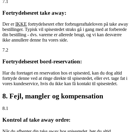
7.1
Fortrydelsesret take away:
Der er
IKKE
fortrydelsesret efter forbrugeraftaleloven på take away
bestillinger. Typisk vil spisestedet straks gå i gang med at forberede
din bestilling - dvs. varerne er allerede brugt, og vi kan desværre
ikke annullere denne fra vores side.
7.2
Fortrydelsesret bord-reservation:
Har du foretaget en reservation hos et spisested, kan du dog altid
fortryde denne ved at ringe direkte til spisestedet, eller evt. tage fat i
vores kundeservice, hvis du ikke kan få kontakt til spisestedet.
8. Fejl, mangler og kompensation
8.1
Kontrol af take away ordre:
Når du afhenter din take away hos spisestedet, bør du altid