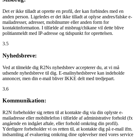
Det er ikke tilladt at oprette en profil, der kan forbindes med en
anden person. Ligeledes er det ikke tilladt at oplyse andres/falske e-
mailadresser, adresser, mobilnumre eller anden form for
kontaktinformation. I tilfælde af misbrug/chikane vil dette blive
politianmeldt med IP-adresse og tidspunkt for oprettelsen.
3.5
Nyhedsbreve:
Ved at tilmelde dig R2Ns nyhedsbrev accepterer du, at vi må
udsende nyhedsbreve til dig. E-mailnyhedsbreve kan indeholde
annoncer, men din e-mail bliver IKKE delt med tredjepart.
3.6
Kommunikation:
R2N forbeholder sig retten til at kontakte dig via din oplyste e-
mailadresse eller mobiltelefon i tilfælde af administrative forhold (fx
angående en indgået aftale, eller forhold omkring din profil).
Yderligere forbeholder vi os retten til, at kontakte dig på e-mail ifm.
indsamling af evaluering omkring dine oplevelser med vores service