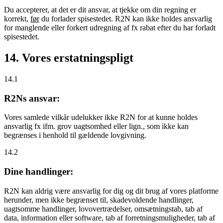
Du accepterer, at det er dit ansvar, at tjekke om din regning er
korrekt,
før
du forlader spisestedet. R2N kan ikke holdes ansvarlig
for manglende eller forkert udregning af fx rabat efter du har forladt
spisestedet.
14. Vores erstatningspligt
14.1
R2Ns ansvar:
Vores samlede vilkår udelukker ikke R2N for at kunne holdes
ansvarlig fx ifm. grov uagtsomhed eller lign., som ikke kan
begrænses i henhold til gældende lovgivning.
14.2
Dine handlinger:
R2N kan aldrig være ansvarlig for dig og dit brug af vores platforme
herunder, men ikke begrænset til, skadevoldende handlinger,
uagtsomme handlinger, lovovertrædelser, omsætningstab, tab af
data, information eller software, tab af forretningsmuligheder, tab af