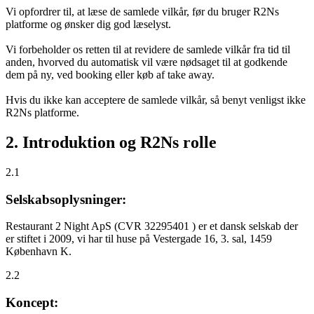
Vi opfordrer til, at læse de samlede vilkår, før du bruger R2Ns
platforme og ønsker dig god læselyst.
Vi forbeholder os retten til at revidere de samlede vilkår fra tid til
anden, hvorved du automatisk vil være nødsaget til at godkende
dem på ny, ved booking eller køb af take away.
Hvis du ikke kan acceptere de samlede vilkår, så benyt venligst ikke
R2Ns platforme.
2. Introduktion og R2Ns rolle
2.1
Selskabsoplysninger:
Restaurant 2 Night ApS (CVR 32295401 ) er et dansk selskab der
er stiftet i 2009, vi har til huse på Vestergade 16, 3. sal, 1459
København K.
2.2
Koncept: