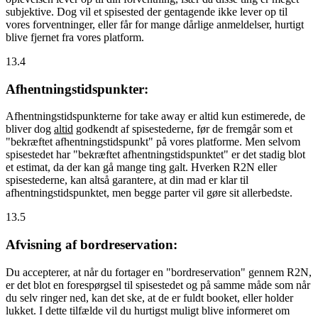
subjektive. Dog vil et spisested der gentagende ikke lever op til
vores forventninger, eller får for mange dårlige anmeldelser, hurtigt
blive fjernet fra vores platform.
13.4
Afhentningstidspunkter:
Afhentningstidspunkterne for take away er altid kun estimerede, de
bliver dog
altid
godkendt af spisestederne, før de fremgår som et
"bekræftet afhentningstidspunkt" på vores platforme. Men selvom
spisestedet har "bekræftet afhentningstidspunktet" er det stadig blot
et estimat, da der kan gå mange ting galt. Hverken R2N eller
spisestederne, kan altså garantere, at din mad er klar til
afhentningstidspunktet, men begge parter vil gøre sit allerbedste.
13.5
Afvisning af bordreservation:
Du accepterer, at når du fortager en "bordreservation" gennem R2N,
er det blot en forespørgsel til spisestedet og på samme måde som når
du selv ringer ned, kan det ske, at de er fuldt booket, eller holder
lukket. I dette tilfælde vil du hurtigst muligt blive informeret om