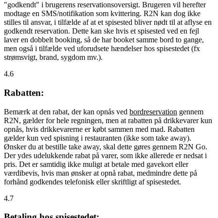
"godkendt" i brugerens reservationsoversigt. Brugeren vil herefter
modtage en SMS/notifikation som kvittering. R2N kan dog ikke
stilles til ansvar, i tilfælde af at et spisested bliver nødt til at aflyse en
godkendt reservation. Dette kan ske hvis et spisested ved en fejl
laver en dobbelt booking, så de har booket samme bord to gange,
men også i tilfælde ved uforudsete hændelser hos spisestedet (fx
strømsvigt, brand, sygdom mv.).
4.6
Rabatten:
Bemærk at den rabat, der kan opnås ved
bordreservation
gennem
R2N, gælder for hele regningen, men at rabatten på drikkevarer kun
opnås, hvis drikkevarerne er købt sammen med mad. Rabatten
gælder kun ved spisning i restauranten (ikke som take away).
Ønsker du at bestille take away, skal dette gøres gennem R2N Go.
Der ydes udelukkende rabat på varer, som ikke allerede er nedsat i
pris. Det er samtidig ikke muligt at betale med gavekort eller
værdibevis, hvis man ønsker at opnå rabat, medmindre dette på
forhånd godkendes telefonisk eller skriftligt af spisestedet.
4.7
Betaling hos spisestedet: