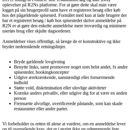
oplevelser på R2Ns platforme. For at gøre dette skal man være
logget på sin brugerprofil samt have et registreret besøg eller køb
hos det pågældende spisested. Formålet med kun at lade brugere der
har et registreret besøg / køb hos spisestedet skrive anmeldelse på
R2N er at gøre den enkelte anmeldelse mere troværdig og minimere
useriøs brug eller skjulte dagsordener.
Anmeldelser vises offentligt, så længe de er konstruktive og ikke
bryder nedenstående retningslinjer.
Bryde gældende lovgivning
Benytte links, samt promovere noget som helst andet, fx andre
spisesteder, bookingkoncepter
Udgive ærekrænkende, uanstændigt eller fornærmende
indhold
Støtte vold, diskrimination eller ulovlige aktiviteter
Krænke andres privatliv, eller udgive dig for at være en anden
person
Fremsætte alvorlige, uverificerede påstande, som kan skade
restauranter eller andre parter.
Vi forbeholder os retten til alene at vurdere, om en anmeldelse lever
op til ovenstående krav, det er i øvrigt
ikke
en udtømmende liste.