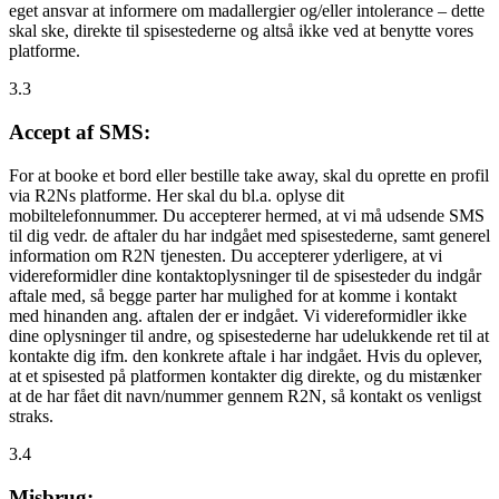
eget ansvar at informere om madallergier og/eller intolerance – dette
skal ske, direkte til spisestederne og altså ikke ved at benytte vores
platforme.
3.3
Accept af SMS:
For at booke et bord eller bestille take away, skal du oprette en profil
via R2Ns platforme. Her skal du bl.a. oplyse dit
mobiltelefonnummer. Du accepterer hermed, at vi må udsende SMS
til dig vedr. de aftaler du har indgået med spisestederne, samt generel
information om R2N tjenesten. Du accepterer yderligere, at vi
videreformidler dine kontaktoplysninger til de spisesteder du indgår
aftale med, så begge parter har mulighed for at komme i kontakt
med hinanden ang. aftalen der er indgået. Vi videreformidler ikke
dine oplysninger til andre, og spisestederne har udelukkende ret til at
kontakte dig ifm. den konkrete aftale i har indgået. Hvis du oplever,
at et spisested på platformen kontakter dig direkte, og du mistænker
at de har fået dit navn/nummer gennem R2N, så kontakt os venligst
straks.
3.4
Misbrug: