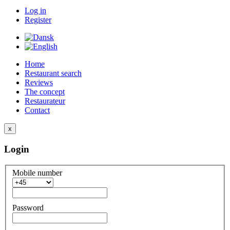
Log in
Register
Home
Restaurant search
Reviews
The concept
Restaurateur
Contact
x
Login
Mobile number
Password