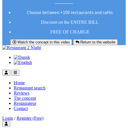
Choose between +100 restaurants and cafés
Discount on the ENITRE BILL
FREE OF CHARGE
Watch the concept in this video
Return to the website
Home
Restaurant search
Reviews
The concept
Restaurateur
Contact
Login
/
Register (Free)
Toggle user menu