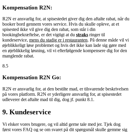
Kompensation R2N:
R2N er ansvarlig for, at spisestedet giver dig den aftalte rabat, når du
booker bord gennem vores service. Hvis du skulle opleve, at et
spisested ikke vil give dig den rabat, som står i din
bookingbekræftelse, er det vigtigt at du
straks
ringer til
kundeservice,
mens du stadig er i restauranten
. På denne måde vil vi
øjeblikkeligt løse problemet og hvis det ikke kan lade sig gøre med
en øjeblikkelig løsning, vil vi efterfølgende kompensere dig for den
manglende rabat.
8.5
Kompensation R2N Go:
R2N er ansvarlig for, at den bestilte mad, er tilsvarende beskrivelsen
på vores platform. R2N er yderligere ansvarlig for, at spisestedet
udleverer det aftalte mad til dig, dog jf. punkt 8.1.
9. Kundeservice
Vi elsker vores brugere, og vil altid gerne tale med jer. Tjek dog
først vores FAQ og se om svaret på dit spørgsmål skulle gemme sig