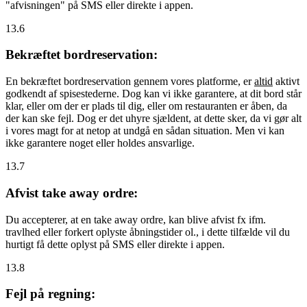
"afvisningen" på SMS eller direkte i appen.
13.6
Bekræftet bordreservation:
En bekræftet bordreservation gennem vores platforme, er
altid
aktivt
godkendt af spisestederne. Dog kan vi ikke garantere, at dit bord står
klar, eller om der er plads til dig, eller om restauranten er åben, da
der kan ske fejl. Dog er det uhyre sjældent, at dette sker, da vi gør alt
i vores magt for at netop at undgå en sådan situation. Men vi kan
ikke garantere noget eller holdes ansvarlige.
13.7
Afvist take away ordre:
Du accepterer, at en take away ordre, kan blive afvist fx ifm.
travlhed eller forkert oplyste åbningstider ol., i dette tilfælde vil du
hurtigt få dette oplyst på SMS eller direkte i appen.
13.8
Fejl på regning: