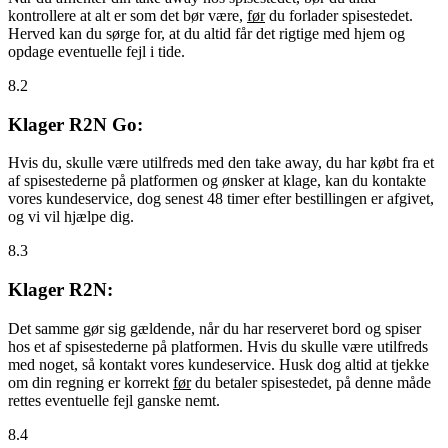
kontrollere at alt er som det bør være,
før
du forlader spisestedet.
Herved kan du sørge for, at du altid får det rigtige med hjem og
opdage eventuelle fejl i tide.
8.2
Klager R2N Go:
Hvis du, skulle være utilfreds med den take away, du har købt fra et
af spisestederne på platformen og ønsker at klage, kan du kontakte
vores kundeservice, dog senest 48 timer efter bestillingen er afgivet,
og vi vil hjælpe dig.
8.3
Klager R2N:
Det samme gør sig gældende, når du har reserveret bord og spiser
hos et af spisestederne på platformen. Hvis du skulle være utilfreds
med noget, så kontakt vores kundeservice. Husk dog altid at tjekke
om din regning er korrekt
før
du betaler spisestedet, på denne måde
rettes eventuelle fejl ganske nemt.
8.4