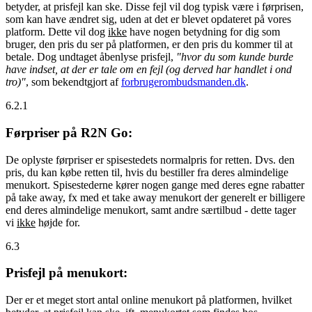
betyder, at prisfejl kan ske. Disse fejl vil dog typisk være i førprisen,
som kan have ændret sig, uden at det er blevet opdateret på vores
platform. Dette vil dog
ikke
have nogen betydning for dig som
bruger, den pris du ser på platformen, er den pris du kommer til at
betale. Dog undtaget åbenlyse prisfejl,
"hvor du som kunde burde
have indset, at der er tale om en fejl (og derved har handlet i ond
tro)"
, som bekendtgjort af
forbrugerombudsmanden.dk
.
6.2.1
Førpriser på R2N Go:
De oplyste førpriser er spisestedets normalpris for retten. Dvs. den
pris, du kan købe retten til, hvis du bestiller fra deres almindelige
menukort. Spisestederne kører nogen gange med deres egne rabatter
på take away, fx med et take away menukort der generelt er billigere
end deres almindelige menukort, samt andre særtilbud - dette tager
vi
ikke
højde for.
6.3
Prisfejl på menukort:
Der er et meget stort antal online menukort på platformen, hvilket