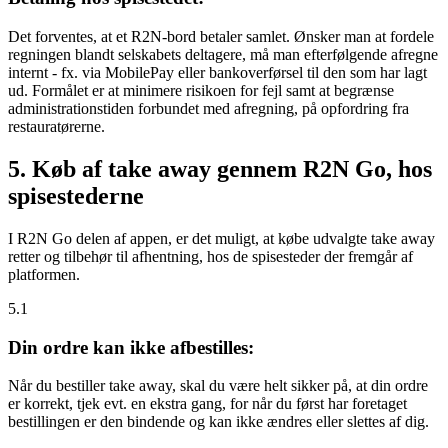
Det forventes, at et R2N-bord betaler samlet. Ønsker man at fordele
regningen blandt selskabets deltagere, må man efterfølgende afregne
internt - fx. via MobilePay eller bankoverførsel til den som har lagt
ud. Formålet er at minimere risikoen for fejl samt at begrænse
administrationstiden forbundet med afregning, på opfordring fra
restauratørerne.
5. Køb af take away gennem R2N Go, hos
spisestederne
I R2N Go delen af appen, er det muligt, at købe udvalgte take away
retter og tilbehør til afhentning, hos de spisesteder der fremgår af
platformen.
5.1
Din ordre kan ikke afbestilles:
Når du bestiller take away, skal du være helt sikker på, at din ordre
er korrekt, tjek evt. en ekstra gang, for når du først har foretaget
bestillingen er den bindende og kan ikke ændres eller slettes af dig.