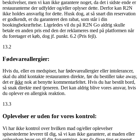
beskrivelser, men vi kan ikke garantere noget, da det i sidste ende er
restauranterne der udfylder og/eller oplyser dette. Derfor kan R2N
ikke holdes ansvarlig for dette. Husk dog, at så snart din reservation
er godkendt, er du garanteret den rabat, som står i din
bookingbekræftelse. Ligeledes vil du på R2N Go aldrig skulle
betale en anden pris end den der reklameres med på platformen når
du foretager et køb, dog jf. punkt. 6.2 (Pris fejl).
13.2
Fødevareallergier:
Hvis du, eller en medspiser, har fødevareallergier eller intolerancer,
skal du altid kontakte restauranten direkte, før du bestiller take away,
det er
ikke
nok at benytte kommentarfeltet. Hvis du har bestilt bord,
så snak direkte med tjeneren. Det kan aldrig blive vores ansvar, hvis
du oplever en allergisk reaktion.
13.3
Oplevelser er uden for vores kontrol:
Vi har ikke kontrol over hvilken mad og/eller oplevelser
spisestederne leverer til dig, så vi kan ikke garantere, at maden eller
oplevelsen lever op til din forventning, især da disse ting er meget