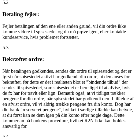
5.2
Betaling fejler:
Fejler betalingen af den ene eller anden grund, vil din ordre ikke
komme videre til spisestedet og du må prøve igen, eller kontakte
kundeservice, hvis problemet fortsætter.
5.3
Bekræftet ordre:
Når betalingen godkendes, sendes din ordre til spisestedet og det er
først når spisestedet aktivt har godkendt din ordre, at den anses for
bekræftet, før dette er det i realiteten blot et "bindende tilbud" der
sendes til spisestedet, som spisestedet er berettiget til at afvise, hvis
de fx har for travlt eller lign. Bemærk også, at vi tidligst trækker
pengene for din ordre, når spisestedet har godkendt den. I tilfælde af
en afvist ordre, vil vi aldrig trække pengene fra din konto. Dog har
din bank "reserveret pengene", hvilket i særlige tilfælde kan betyde,
at du først kan se dem igen på din konto efter nogle dage. Dette
kommer an på bankens procedure, hvilket R2N ikke kan holdes
ansvarlig for.
5.4