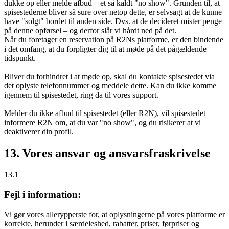
dukke op eller melde afbud – et så kaldt "no show". Grunden til, at
spisestederne bliver så sure over netop dette, er selvsagt at de kunne
have "solgt" bordet til anden side. Dvs. at de decideret mister penge
på denne opførsel – og derfor slår vi hårdt ned på det.
Når du foretager en reservation på R2Ns platforme, er den bindende
i det omfang, at du forpligter dig til at møde på det pågældende
tidspunkt.
Bliver du forhindret i at møde op,
skal
du kontakte spisestedet via
det oplyste telefonnummer og meddele dette. Kan du ikke komme
igennem til spisestedet, ring da til vores support.
Melder du ikke afbud til spisestedet (eller R2N), vil spisestedet
informere R2N om, at du var "no show", og du risikerer at vi
deaktiverer din profil.
13. Vores ansvar og ansvarsfraskrivelse
13.1
Fejl i information:
Vi gør vores allerypperste for, at oplysningerne på vores platforme er
korrekte, herunder i særdeleshed, rabatter, priser, førpriser og