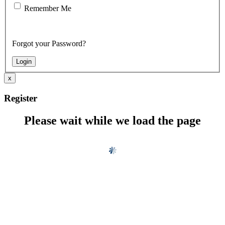
Remember Me
Forgot your Password?
x
Register
Please wait while we load the page