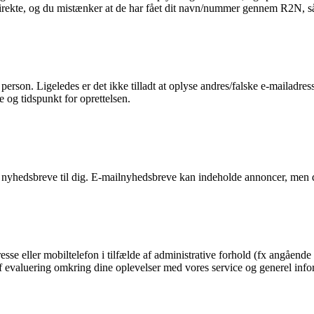
 direkte, og du mistænker at de har fået dit navn/nummer gennem R2N, så 
n person. Ligeledes er det ikke tilladt at oplyse andres/falske e-mailadre
e og tidspunkt for oprettelsen.
 nyhedsbreve til dig. E-mailnyhedsbreve kan indeholde annoncer, men d
esse eller mobiltelefon i tilfælde af administrative forhold (fx angående 
g af evaluering omkring dine oplevelser med vores service og generel in