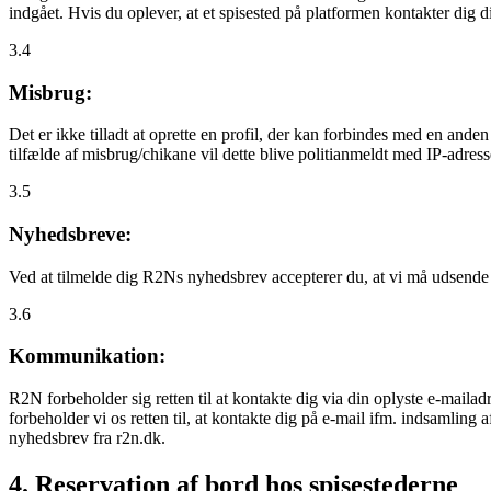
indgået. Hvis du oplever, at et spisested på platformen kontakter dig
3.4
Misbrug:
Det er ikke tilladt at oprette en profil, der kan forbindes med en ande
tilfælde af misbrug/chikane vil dette blive politianmeldt med IP-adress
3.5
Nyhedsbreve:
Ved at tilmelde dig R2Ns nyhedsbrev accepterer du, at vi må udsende
3.6
Kommunikation:
R2N forbeholder sig retten til at kontakte dig via din oplyste e-mailadr
forbeholder vi os retten til, at kontakte dig på e-mail ifm. indsamlin
nyhedsbrev fra r2n.dk.
4. Reservation af bord hos spisestederne