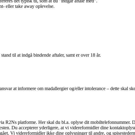
efereres det typisk til, som at du "indgår aftale med".
t- eller take away oplevelse.
 stand til at indgå bindende aftaler, samt er over 18 år.
 ansvar at informere om madallergier og/eller intolerance – dette skal ske
il via R2Ns platforme. Her skal du bl.a. oplyse dit mobiltelefonnummer. 
en. Du accepterer yderligere, at vi videreformidler dine kontaktoplysni
et. Vi videreformidler ikke dine oplysninger til andre, og spisestederne