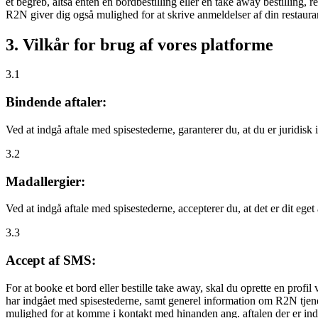
et begreb, altså enten en bordbestilling eller en take away bestilling, r
R2N giver dig også mulighed for at skrive anmeldelser af din restauran
3. Vilkår for brug af vores platforme
3.1
Bindende aftaler:
Ved at indgå aftale med spisestederne, garanterer du, at du er juridisk i
3.2
Madallergier:
Ved at indgå aftale med spisestederne, accepterer du, at det er dit eget
3.3
Accept af SMS:
For at booke et bord eller bestille take away, skal du oprette en prof
har indgået med spisestederne, samt generel information om R2N tjenest
mulighed for at komme i kontakt med hinanden ang. aftalen der er indgå