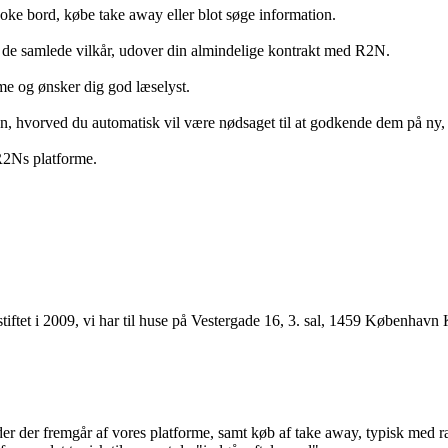
ooke bord, købe take away eller blot søge information.
 de samlede vilkår, udover din almindelige kontrakt med R2N.
rme og ønsker dig god læselyst.
anden, hvorved du automatisk vil være nødsaget til at godkende dem på ny
 R2Ns platforme.
ftet i 2009, vi har til huse på Vestergade 16, 3. sal, 1459 København 
r der fremgår af vores platforme, samt køb af take away, typisk med raba