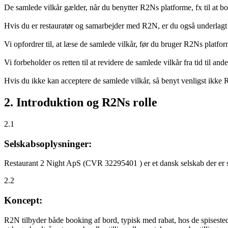
De samlede vilkår gælder, når du benytter R2Ns platforme, fx til at b
Hvis du er restauratør og samarbejder med R2N, er du også underlagt
Vi opfordrer til, at læse de samlede vilkår, før du bruger R2Ns platfo
Vi forbeholder os retten til at revidere de samlede vilkår fra tid til 
Hvis du ikke kan acceptere de samlede vilkår, så benyt venligst ikke
2. Introduktion og R2Ns rolle
2.1
Selskabsoplysninger:
Restaurant 2 Night ApS (CVR 32295401 ) er et dansk selskab der er sti
2.2
Koncept:
R2N tilbyder både booking af bord, typisk med rabat, hos de spisestede