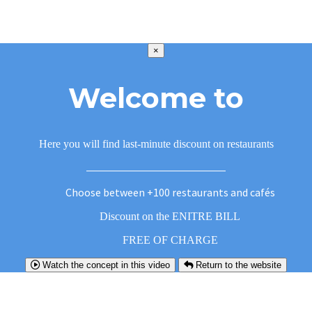
×
Welcome to
Here you will find last-minute discount on restaurants
Choose between +100 restaurants and cafés
Discount on the ENITRE BILL
FREE OF CHARGE
Watch the concept in this video
Return to the website