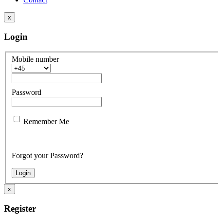
x
Login
Mobile number
Password
Remember Me
Forgot your Password?
x
Register