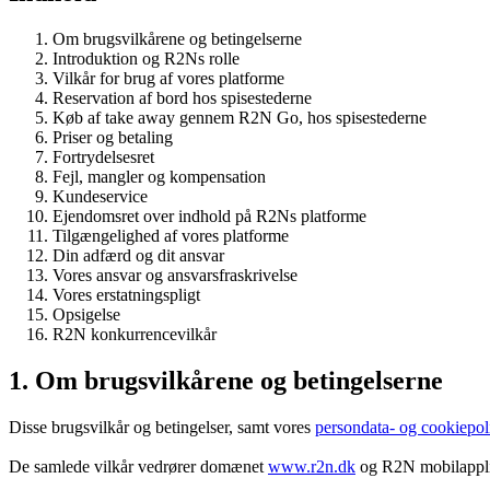
Om brugsvilkårene og betingelserne
Introduktion og R2Ns rolle
Vilkår for brug af vores platforme
Reservation af bord hos spisestederne
Køb af take away gennem R2N Go, hos spisestederne
Priser og betaling
Fortrydelsesret
Fejl, mangler og kompensation
Kundeservice
Ejendomsret over indhold på R2Ns platforme
Tilgængelighed af vores platforme
Din adfærd og dit ansvar
Vores ansvar og ansvarsfraskrivelse
Vores erstatningspligt
Opsigelse
R2N konkurrencevilkår
1. Om brugsvilkårene og betingelserne
Disse brugsvilkår og betingelser, samt vores
persondata- og cookiepoli
De samlede vilkår vedrører domænet
www.r2n.dk
og R2N mobilapplik