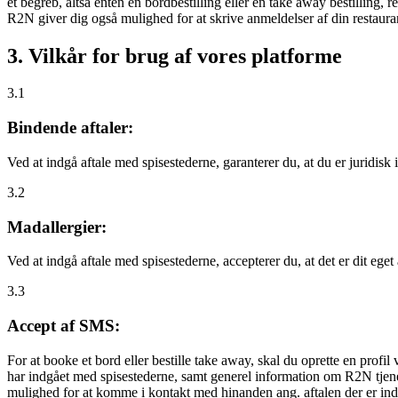
et begreb, altså enten en bordbestilling eller en take away bestilling, r
R2N giver dig også mulighed for at skrive anmeldelser af din restauran
3. Vilkår for brug af vores platforme
3.1
Bindende aftaler:
Ved at indgå aftale med spisestederne, garanterer du, at du er juridisk i
3.2
Madallergier:
Ved at indgå aftale med spisestederne, accepterer du, at det er dit eget
3.3
Accept af SMS:
For at booke et bord eller bestille take away, skal du oprette en prof
har indgået med spisestederne, samt generel information om R2N tjenest
mulighed for at komme i kontakt med hinanden ang. aftalen der er indgå