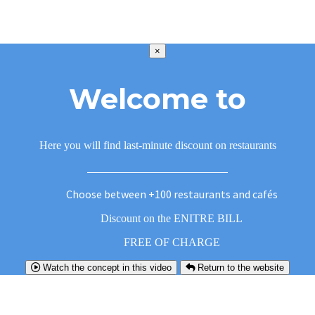
×
Welcome to
Here you will find last-minute discount on restaurants
Choose between +100 restaurants and cafés
Discount on the ENITRE BILL
FREE OF CHARGE
Watch the concept in this video
Return to the website