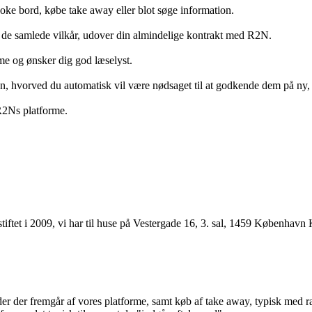
ooke bord, købe take away eller blot søge information.
 de samlede vilkår, udover din almindelige kontrakt med R2N.
rme og ønsker dig god læselyst.
anden, hvorved du automatisk vil være nødsaget til at godkende dem på ny
 R2Ns platforme.
ftet i 2009, vi har til huse på Vestergade 16, 3. sal, 1459 København 
r der fremgår af vores platforme, samt køb af take away, typisk med raba