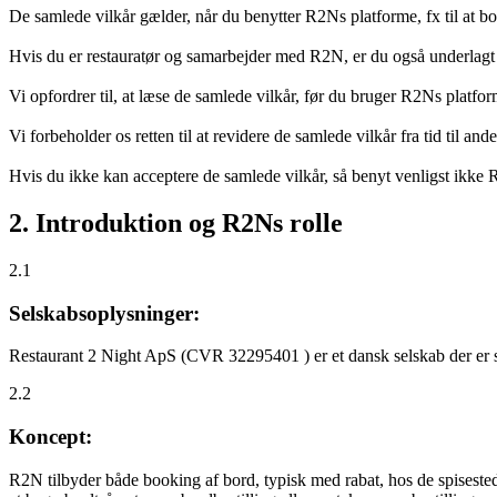
De samlede vilkår gælder, når du benytter R2Ns platforme, fx til at b
Hvis du er restauratør og samarbejder med R2N, er du også underlagt
Vi opfordrer til, at læse de samlede vilkår, før du bruger R2Ns platfo
Vi forbeholder os retten til at revidere de samlede vilkår fra tid til 
Hvis du ikke kan acceptere de samlede vilkår, så benyt venligst ikke
2. Introduktion og R2Ns rolle
2.1
Selskabsoplysninger:
Restaurant 2 Night ApS (CVR 32295401 ) er et dansk selskab der er sti
2.2
Koncept:
R2N tilbyder både booking af bord, typisk med rabat, hos de spisestede