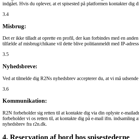
indgået. Hvis du oplever, at et spisested på platformen kontakter dig
3.4
Misbrug:
Det er ikke tilladt at oprette en profil, der kan forbindes med en ande
tilfælde af misbrug/chikane vil dette blive politianmeldt med IP-adress
3.5
Nyhedsbreve:
Ved at tilmelde dig R2Ns nyhedsbrev accepterer du, at vi må udsende
3.6
Kommunikation:
R2N forbeholder sig retten til at kontakte dig via din oplyste e-mailadr
forbeholder vi os retten til, at kontakte dig på e-mail ifm. indsamlin
nyhedsbrev fra r2n.dk.
4. Reservation af bord hos spisestederne