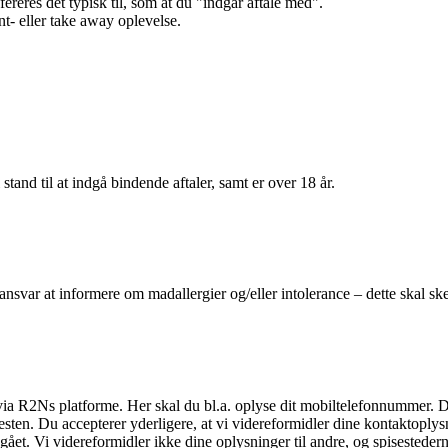
efereres det typisk til, som at du "indgår aftale med".
t- eller take away oplevelse.
 stand til at indgå bindende aftaler, samt er over 18 år.
 ansvar at informere om madallergier og/eller intolerance – dette skal ske
il via R2Ns platforme. Her skal du bl.a. oplyse dit mobiltelefonnummer. 
en. Du accepterer yderligere, at vi videreformidler dine kontaktoplysni
et. Vi videreformidler ikke dine oplysninger til andre, og spisestederne