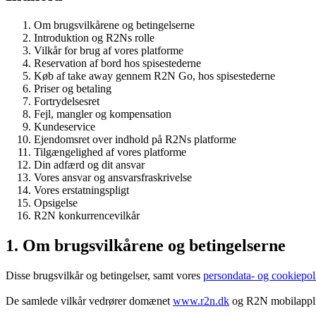
Om brugsvilkårene og betingelserne
Introduktion og R2Ns rolle
Vilkår for brug af vores platforme
Reservation af bord hos spisestederne
Køb af take away gennem R2N Go, hos spisestederne
Priser og betaling
Fortrydelsesret
Fejl, mangler og kompensation
Kundeservice
Ejendomsret over indhold på R2Ns platforme
Tilgængelighed af vores platforme
Din adfærd og dit ansvar
Vores ansvar og ansvarsfraskrivelse
Vores erstatningspligt
Opsigelse
R2N konkurrencevilkår
1. Om brugsvilkårene og betingelserne
Disse brugsvilkår og betingelser, samt vores
persondata- og cookiepoli
De samlede vilkår vedrører domænet
www.r2n.dk
og R2N mobilapplik