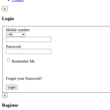
x
Login
Mobile number
Password
Remember Me
Forgot your Password?
x
Register