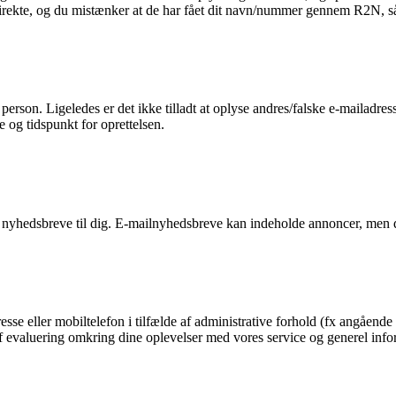
 direkte, og du mistænker at de har fået dit navn/nummer gennem R2N, så 
n person. Ligeledes er det ikke tilladt at oplyse andres/falske e-mailadre
e og tidspunkt for oprettelsen.
 nyhedsbreve til dig. E-mailnyhedsbreve kan indeholde annoncer, men d
esse eller mobiltelefon i tilfælde af administrative forhold (fx angående 
g af evaluering omkring dine oplevelser med vores service og generel in