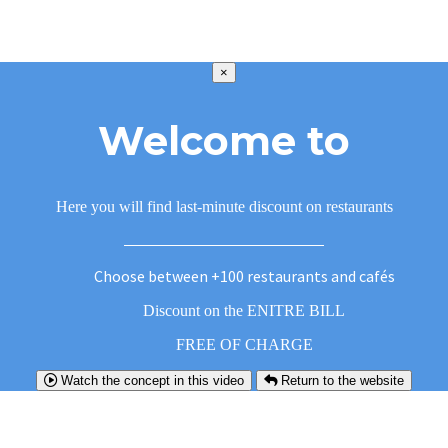
×
Welcome to
Here you will find last-minute discount on restaurants
Choose between +100 restaurants and cafés
Discount on the ENITRE BILL
FREE OF CHARGE
Watch the concept in this video
Return to the website