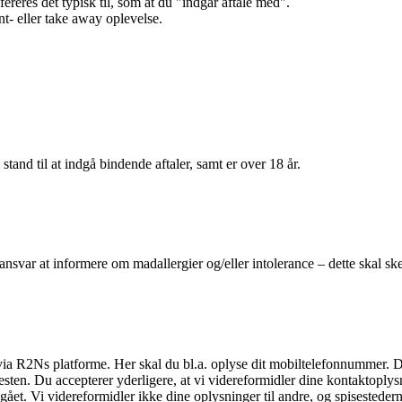
efereres det typisk til, som at du "indgår aftale med".
t- eller take away oplevelse.
 stand til at indgå bindende aftaler, samt er over 18 år.
 ansvar at informere om madallergier og/eller intolerance – dette skal ske
il via R2Ns platforme. Her skal du bl.a. oplyse dit mobiltelefonnummer. 
en. Du accepterer yderligere, at vi videreformidler dine kontaktoplysni
et. Vi videreformidler ikke dine oplysninger til andre, og spisestederne