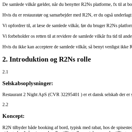
De samlede vilkår gælder, når du benytter R2Ns platforme, fx til at b
Hvis du er restauratør og samarbejder med R2N, er du også underlagt
Vi opfordrer til, at læse de samlede vilkår, før du bruger R2Ns platfo
Vi forbeholder os retten til at revidere de samlede vilkår fra tid til 
Hvis du ikke kan acceptere de samlede vilkår, så benyt venligst ikke
2. Introduktion og R2Ns rolle
2.1
Selskabsoplysninger:
Restaurant 2 Night ApS (CVR 32295401 ) er et dansk selskab der er sti
2.2
Koncept:
R2N tilbyder både booking af bord, typisk med rabat, hos de spisestede