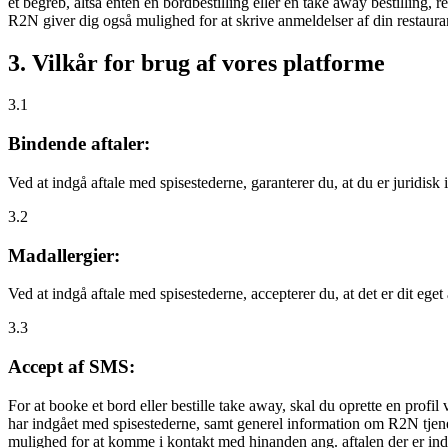
et begreb, altså enten en bordbestilling eller en take away bestilling, r
R2N giver dig også mulighed for at skrive anmeldelser af din restauran
3. Vilkår for brug af vores platforme
3.1
Bindende aftaler:
Ved at indgå aftale med spisestederne, garanterer du, at du er juridisk i
3.2
Madallergier:
Ved at indgå aftale med spisestederne, accepterer du, at det er dit eget
3.3
Accept af SMS:
For at booke et bord eller bestille take away, skal du oprette en prof
har indgået med spisestederne, samt generel information om R2N tjenest
mulighed for at komme i kontakt med hinanden ang. aftalen der er indgå