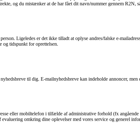
 direkte, og du mistænker at de har fået dit navn/nummer gennem R2N, så 
n person. Ligeledes er det ikke tilladt at oplyse andres/falske e-mailadre
e og tidspunkt for oprettelsen.
 nyhedsbreve til dig. E-mailnyhedsbreve kan indeholde annoncer, men d
esse eller mobiltelefon i tilfælde af administrative forhold (fx angående 
g af evaluering omkring dine oplevelser med vores service og generel in