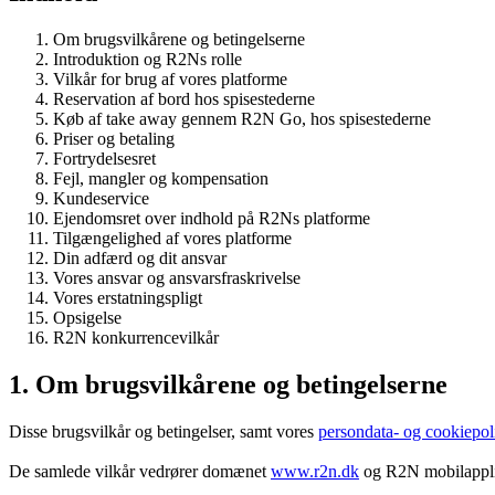
Om brugsvilkårene og betingelserne
Introduktion og R2Ns rolle
Vilkår for brug af vores platforme
Reservation af bord hos spisestederne
Køb af take away gennem R2N Go, hos spisestederne
Priser og betaling
Fortrydelsesret
Fejl, mangler og kompensation
Kundeservice
Ejendomsret over indhold på R2Ns platforme
Tilgængelighed af vores platforme
Din adfærd og dit ansvar
Vores ansvar og ansvarsfraskrivelse
Vores erstatningspligt
Opsigelse
R2N konkurrencevilkår
1. Om brugsvilkårene og betingelserne
Disse brugsvilkår og betingelser, samt vores
persondata- og cookiepoli
De samlede vilkår vedrører domænet
www.r2n.dk
og R2N mobilapplik