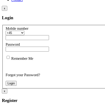
x
Login
Mobile number
Password
Remember Me
Forgot your Password?
x
Register