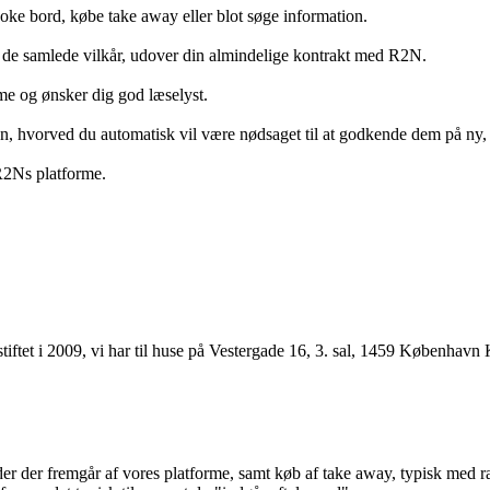
ooke bord, købe take away eller blot søge information.
 de samlede vilkår, udover din almindelige kontrakt med R2N.
rme og ønsker dig god læselyst.
anden, hvorved du automatisk vil være nødsaget til at godkende dem på ny
 R2Ns platforme.
ftet i 2009, vi har til huse på Vestergade 16, 3. sal, 1459 København 
r der fremgår af vores platforme, samt køb af take away, typisk med raba