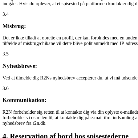
indgået. Hvis du oplever, at et spisested på platformen kontakter dig
3.4
Misbrug:
Det er ikke tilladt at oprette en profil, der kan forbindes med en ande
tilfælde af misbrug/chikane vil dette blive politianmeldt med IP-adress
3.5
Nyhedsbreve:
Ved at tilmelde dig R2Ns nyhedsbrev accepterer du, at vi må udsende
3.6
Kommunikation:
R2N forbeholder sig retten til at kontakte dig via din oplyste e-mailadr
forbeholder vi os retten til, at kontakte dig på e-mail ifm. indsamlin
nyhedsbrev fra r2n.dk.
4. Reservation af bord hos spisestederne