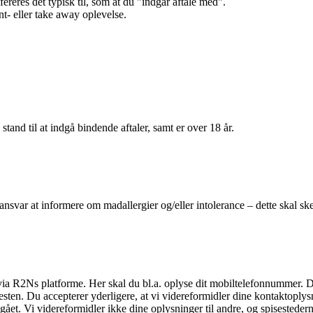
efereres det typisk til, som at du "indgår aftale med".
t- eller take away oplevelse.
 stand til at indgå bindende aftaler, samt er over 18 år.
 ansvar at informere om madallergier og/eller intolerance – dette skal ske
il via R2Ns platforme. Her skal du bl.a. oplyse dit mobiltelefonnummer. 
en. Du accepterer yderligere, at vi videreformidler dine kontaktoplysni
et. Vi videreformidler ikke dine oplysninger til andre, og spisestederne