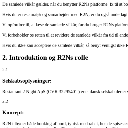
De samlede vilkår gælder, når du benytter R2Ns platforme, fx til at b
Hvis du er restauratør og samarbejder med R2N, er du også underlagt
Vi opfordrer til, at læse de samlede vilkår, før du bruger R2Ns platfo
Vi forbeholder os retten til at revidere de samlede vilkår fra tid til 
Hvis du ikke kan acceptere de samlede vilkår, så benyt venligst ikke
2. Introduktion og R2Ns rolle
2.1
Selskabsoplysninger:
Restaurant 2 Night ApS (CVR 32295401 ) er et dansk selskab der er sti
2.2
Koncept:
R2N tilbyder både booking af bord, typisk med rabat, hos de spisestede