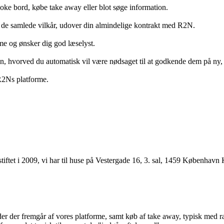
ooke bord, købe take away eller blot søge information.
 de samlede vilkår, udover din almindelige kontrakt med R2N.
rme og ønsker dig god læselyst.
anden, hvorved du automatisk vil være nødsaget til at godkende dem på ny
 R2Ns platforme.
ftet i 2009, vi har til huse på Vestergade 16, 3. sal, 1459 København 
r der fremgår af vores platforme, samt køb af take away, typisk med raba