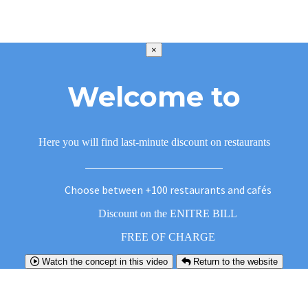
×
Welcome to
Here you will find last-minute discount on restaurants
Choose between +100 restaurants and cafés
Discount on the ENITRE BILL
FREE OF CHARGE
Watch the concept in this video
Return to the website