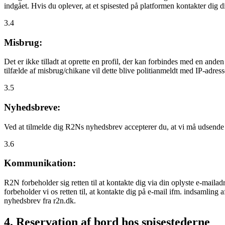
indgået. Hvis du oplever, at et spisested på platformen kontakter dig
3.4
Misbrug:
Det er ikke tilladt at oprette en profil, der kan forbindes med en ande
tilfælde af misbrug/chikane vil dette blive politianmeldt med IP-adress
3.5
Nyhedsbreve:
Ved at tilmelde dig R2Ns nyhedsbrev accepterer du, at vi må udsende
3.6
Kommunikation:
R2N forbeholder sig retten til at kontakte dig via din oplyste e-mailadr
forbeholder vi os retten til, at kontakte dig på e-mail ifm. indsamlin
nyhedsbrev fra r2n.dk.
4. Reservation af bord hos spisestederne