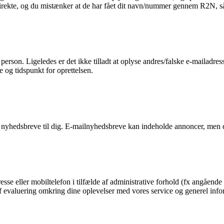
 direkte, og du mistænker at de har fået dit navn/nummer gennem R2N, så 
n person. Ligeledes er det ikke tilladt at oplyse andres/falske e-mailadre
e og tidspunkt for oprettelsen.
 nyhedsbreve til dig. E-mailnyhedsbreve kan indeholde annoncer, men d
esse eller mobiltelefon i tilfælde af administrative forhold (fx angående 
g af evaluering omkring dine oplevelser med vores service og generel in