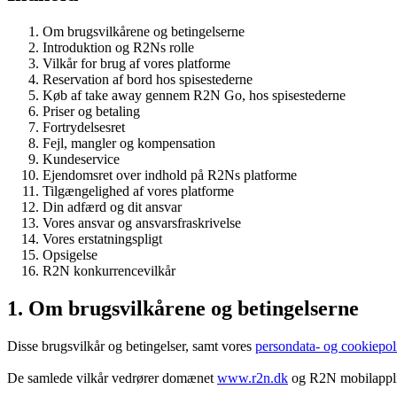
Om brugsvilkårene og betingelserne
Introduktion og R2Ns rolle
Vilkår for brug af vores platforme
Reservation af bord hos spisestederne
Køb af take away gennem R2N Go, hos spisestederne
Priser og betaling
Fortrydelsesret
Fejl, mangler og kompensation
Kundeservice
Ejendomsret over indhold på R2Ns platforme
Tilgængelighed af vores platforme
Din adfærd og dit ansvar
Vores ansvar og ansvarsfraskrivelse
Vores erstatningspligt
Opsigelse
R2N konkurrencevilkår
1. Om brugsvilkårene og betingelserne
Disse brugsvilkår og betingelser, samt vores
persondata- og cookiepoli
De samlede vilkår vedrører domænet
www.r2n.dk
og R2N mobilapplik