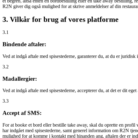
et begreb, altså enten en bordbestilling eller en take away bestilling, r
R2N giver dig også mulighed for at skrive anmeldelser af din restauran
3. Vilkår for brug af vores platforme
3.1
Bindende aftaler:
Ved at indgå aftale med spisestederne, garanterer du, at du er juridisk i
3.2
Madallergier:
Ved at indgå aftale med spisestederne, accepterer du, at det er dit eget
3.3
Accept af SMS:
For at booke et bord eller bestille take away, skal du oprette en prof
har indgået med spisestederne, samt generel information om R2N tjenest
mulighed for at komme i kontakt med hinanden ang. aftalen der er indgå