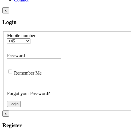
x
Login
Mobile number
Password
Remember Me
Forgot your Password?
x
Register