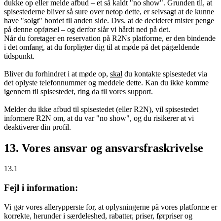
dukke op eller melde afbud – et så kaldt "no show". Grunden til, at
spisestederne bliver så sure over netop dette, er selvsagt at de kunne
have "solgt" bordet til anden side. Dvs. at de decideret mister penge
på denne opførsel – og derfor slår vi hårdt ned på det.
Når du foretager en reservation på R2Ns platforme, er den bindende
i det omfang, at du forpligter dig til at møde på det pågældende
tidspunkt.
Bliver du forhindret i at møde op,
skal
du kontakte spisestedet via
det oplyste telefonnummer og meddele dette. Kan du ikke komme
igennem til spisestedet, ring da til vores support.
Melder du ikke afbud til spisestedet (eller R2N), vil spisestedet
informere R2N om, at du var "no show", og du risikerer at vi
deaktiverer din profil.
13. Vores ansvar og ansvarsfraskrivelse
13.1
Fejl i information:
Vi gør vores allerypperste for, at oplysningerne på vores platforme er
korrekte, herunder i særdeleshed, rabatter, priser, førpriser og