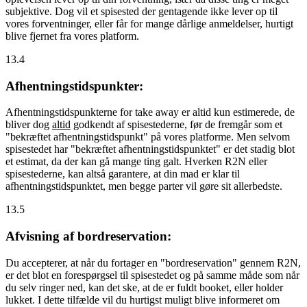
subjektive. Dog vil et spisested der gentagende ikke lever op til
vores forventninger, eller får for mange dårlige anmeldelser, hurtigt
blive fjernet fra vores platform.
13.4
Afhentningstidspunkter:
Afhentningstidspunkterne for take away er altid kun estimerede, de
bliver dog
altid
godkendt af spisestederne, før de fremgår som et
"bekræftet afhentningstidspunkt" på vores platforme. Men selvom
spisestedet har "bekræftet afhentningstidspunktet" er det stadig blot
et estimat, da der kan gå mange ting galt. Hverken R2N eller
spisestederne, kan altså garantere, at din mad er klar til
afhentningstidspunktet, men begge parter vil gøre sit allerbedste.
13.5
Afvisning af bordreservation:
Du accepterer, at når du fortager en "bordreservation" gennem R2N,
er det blot en forespørgsel til spisestedet og på samme måde som når
du selv ringer ned, kan det ske, at de er fuldt booket, eller holder
lukket. I dette tilfælde vil du hurtigst muligt blive informeret om