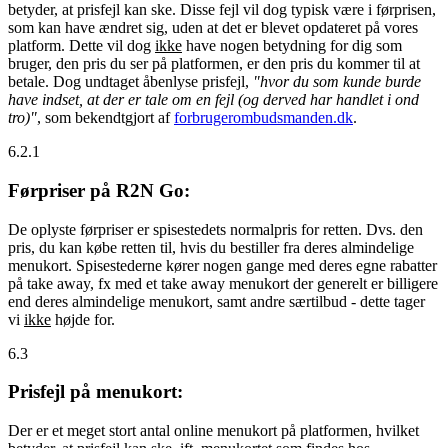
betyder, at prisfejl kan ske. Disse fejl vil dog typisk være i førprisen,
som kan have ændret sig, uden at det er blevet opdateret på vores
platform. Dette vil dog
ikke
have nogen betydning for dig som
bruger, den pris du ser på platformen, er den pris du kommer til at
betale. Dog undtaget åbenlyse prisfejl,
"hvor du som kunde burde
have indset, at der er tale om en fejl (og derved har handlet i ond
tro)"
, som bekendtgjort af
forbrugerombudsmanden.dk
.
6.2.1
Førpriser på R2N Go:
De oplyste førpriser er spisestedets normalpris for retten. Dvs. den
pris, du kan købe retten til, hvis du bestiller fra deres almindelige
menukort. Spisestederne kører nogen gange med deres egne rabatter
på take away, fx med et take away menukort der generelt er billigere
end deres almindelige menukort, samt andre særtilbud - dette tager
vi
ikke
højde for.
6.3
Prisfejl på menukort:
Der er et meget stort antal online menukort på platformen, hvilket