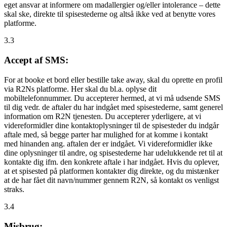
eget ansvar at informere om madallergier og/eller intolerance – dette
skal ske, direkte til spisestederne og altså ikke ved at benytte vores
platforme.
3.3
Accept af SMS:
For at booke et bord eller bestille take away, skal du oprette en profil
via R2Ns platforme. Her skal du bl.a. oplyse dit
mobiltelefonnummer. Du accepterer hermed, at vi må udsende SMS
til dig vedr. de aftaler du har indgået med spisestederne, samt generel
information om R2N tjenesten. Du accepterer yderligere, at vi
videreformidler dine kontaktoplysninger til de spisesteder du indgår
aftale med, så begge parter har mulighed for at komme i kontakt
med hinanden ang. aftalen der er indgået. Vi videreformidler ikke
dine oplysninger til andre, og spisestederne har udelukkende ret til at
kontakte dig ifm. den konkrete aftale i har indgået. Hvis du oplever,
at et spisested på platformen kontakter dig direkte, og du mistænker
at de har fået dit navn/nummer gennem R2N, så kontakt os venligst
straks.
3.4
Misbrug: