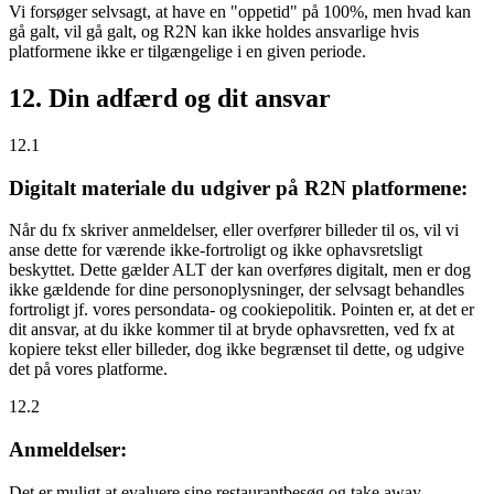
Vi forsøger selvsagt, at have en "oppetid" på 100%, men hvad kan
gå galt, vil gå galt, og R2N kan ikke holdes ansvarlige hvis
platformene ikke er tilgængelige i en given periode.
12. Din adfærd og dit ansvar
12.1
Digitalt materiale du udgiver på R2N platformene:
Når du fx skriver anmeldelser, eller overfører billeder til os, vil vi
anse dette for værende ikke-fortroligt og ikke ophavsretsligt
beskyttet. Dette gælder ALT der kan overføres digitalt, men er dog
ikke gældende for dine personoplysninger, der selvsagt behandles
fortroligt jf. vores persondata- og cookiepolitik. Pointen er, at det er
dit ansvar, at du ikke kommer til at bryde ophavsretten, ved fx at
kopiere tekst eller billeder, dog ikke begrænset til dette, og udgive
det på vores platforme.
12.2
Anmeldelser:
Det er muligt at evaluere sine restaurantbesøg og take away