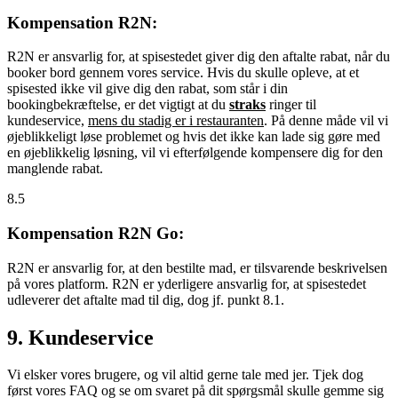
Kompensation R2N:
R2N er ansvarlig for, at spisestedet giver dig den aftalte rabat, når du
booker bord gennem vores service. Hvis du skulle opleve, at et
spisested ikke vil give dig den rabat, som står i din
bookingbekræftelse, er det vigtigt at du
straks
ringer til
kundeservice,
mens du stadig er i restauranten
. På denne måde vil vi
øjeblikkeligt løse problemet og hvis det ikke kan lade sig gøre med
en øjeblikkelig løsning, vil vi efterfølgende kompensere dig for den
manglende rabat.
8.5
Kompensation R2N Go:
R2N er ansvarlig for, at den bestilte mad, er tilsvarende beskrivelsen
på vores platform. R2N er yderligere ansvarlig for, at spisestedet
udleverer det aftalte mad til dig, dog jf. punkt 8.1.
9. Kundeservice
Vi elsker vores brugere, og vil altid gerne tale med jer. Tjek dog
først vores FAQ og se om svaret på dit spørgsmål skulle gemme sig