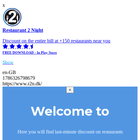
x
Restaurant 2 Night
Discount on the entire bill at +150 restaurants near you
FREE DOWNLOAD - In Play Store
Show
en-GB
1786326798679
https://www.r2n.dk/
×
Welcome to
Here you will find last-minute discount on restaurants