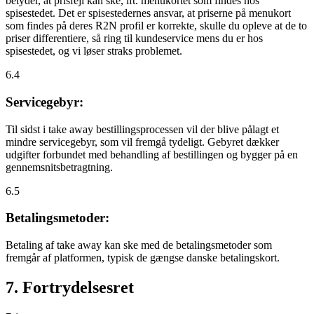
betyder, at prisfejl kan ske, ift. menukortet som findes hos
spisestedet. Det er spisestedernes ansvar, at priserne på menukort
som findes på deres R2N profil er korrekte, skulle du opleve at de to
priser differentiere, så ring til kundeservice mens du er hos
spisestedet, og vi løser straks problemet.
6.4
Servicegebyr:
Til sidst i take away bestillingsprocessen vil der blive pålagt et
mindre servicegebyr, som vil fremgå tydeligt. Gebyret dækker
udgifter forbundet med behandling af bestillingen og bygger på en
gennemsnitsbetragtning.
6.5
Betalingsmetoder:
Betaling af take away kan ske med de betalingsmetoder som
fremgår af platformen, typisk de gængse danske betalingskort.
7. Fortrydelsesret