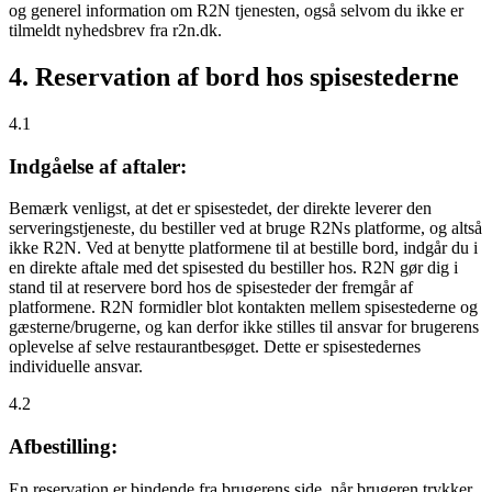
og generel information om R2N tjenesten, også selvom du ikke er
tilmeldt nyhedsbrev fra r2n.dk.
4. Reservation af bord hos spisestederne
4.1
Indgåelse af aftaler:
Bemærk venligst, at det er spisestedet, der direkte leverer den
serveringstjeneste, du bestiller ved at bruge R2Ns platforme, og altså
ikke R2N. Ved at benytte platformene til at bestille bord, indgår du i
en direkte aftale med det spisested du bestiller hos. R2N gør dig i
stand til at reservere bord hos de spisesteder der fremgår af
platformene. R2N formidler blot kontakten mellem spisestederne og
gæsterne/brugerne, og kan derfor ikke stilles til ansvar for brugerens
oplevelse af selve restaurantbesøget. Dette er spisestedernes
individuelle ansvar.
4.2
Afbestilling:
En reservation er bindende fra brugerens side, når brugeren trykker