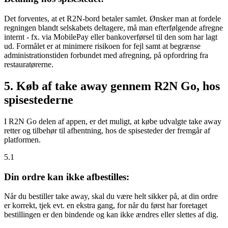
Det forventes, at et R2N-bord betaler samlet. Ønsker man at fordele
regningen blandt selskabets deltagere, må man efterfølgende afregne
internt - fx. via MobilePay eller bankoverførsel til den som har lagt
ud. Formålet er at minimere risikoen for fejl samt at begrænse
administrationstiden forbundet med afregning, på opfordring fra
restauratørerne.
5. Køb af take away gennem R2N Go, hos
spisestederne
I R2N Go delen af appen, er det muligt, at købe udvalgte take away
retter og tilbehør til afhentning, hos de spisesteder der fremgår af
platformen.
5.1
Din ordre kan ikke afbestilles:
Når du bestiller take away, skal du være helt sikker på, at din ordre
er korrekt, tjek evt. en ekstra gang, for når du først har foretaget
bestillingen er den bindende og kan ikke ændres eller slettes af dig.