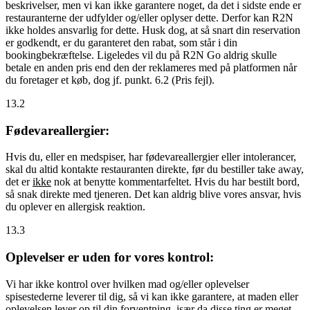
beskrivelser, men vi kan ikke garantere noget, da det i sidste ende er
restauranterne der udfylder og/eller oplyser dette. Derfor kan R2N
ikke holdes ansvarlig for dette. Husk dog, at så snart din reservation
er godkendt, er du garanteret den rabat, som står i din
bookingbekræftelse. Ligeledes vil du på R2N Go aldrig skulle
betale en anden pris end den der reklameres med på platformen når
du foretager et køb, dog jf. punkt. 6.2 (Pris fejl).
13.2
Fødevareallergier:
Hvis du, eller en medspiser, har fødevareallergier eller intolerancer,
skal du altid kontakte restauranten direkte, før du bestiller take away,
det er
ikke
nok at benytte kommentarfeltet. Hvis du har bestilt bord,
så snak direkte med tjeneren. Det kan aldrig blive vores ansvar, hvis
du oplever en allergisk reaktion.
13.3
Oplevelser er uden for vores kontrol:
Vi har ikke kontrol over hvilken mad og/eller oplevelser
spisestederne leverer til dig, så vi kan ikke garantere, at maden eller
oplevelsen lever op til din forventning, især da disse ting er meget