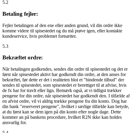
5.2
Betaling fejler:
Fejler betalingen af den ene eller anden grund, vil din ordre ikke
komme videre til spisestedet og du må prøve igen, eller kontakte
kundeservice, hvis problemet fortsætter.
5.3
Bekræftet ordre:
Når betalingen godkendes, sendes din ordre til spisestedet og det er
først når spisestedet aktivt har godkendt din ordre, at den anses for
bekræftet, før dette er det i realiteten blot et "bindende tilbud" der
sendes til spisestedet, som spisestedet er berettiget til at afvise, hvis
de fx har for travlt eller lign. Bemærk også, at vi tidligst trækker
pengene for din ordre, når spisestedet har godkendt den. I tilfælde af
en afvist ordre, vil vi aldrig trække pengene fra din konto. Dog har
din bank "reserveret pengene", hvilket i særlige tilfælde kan betyde,
at du først kan se dem igen på din konto efter nogle dage. Dette
kommer an på bankens procedure, hvilket R2N ikke kan holdes
ansvarlig for.
5.4