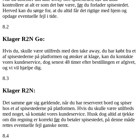
kontrollere at alt er som det bør være,
før
du forlader spisestedet.
Herved kan du sørge for, at du altid får det rigtige med hjem og
opdage eventuelle fejl i tide.
8.2
Klager R2N Go:
Hvis du, skulle være utilfreds med den take away, du har købt fra et
af spisestederne på platformen og ønsker at klage, kan du kontakte
vores kundeservice, dog senest 48 timer efter bestillingen er afgivet,
og vi vil hjælpe dig.
8.3
Klager R2N:
Det samme gør sig gældende, når du har reserveret bord og spiser
hos et af spisestederne på platformen. Hvis du skulle være utilfreds
med noget, så kontakt vores kundeservice. Husk dog altid at tjekke
om din regning er korrekt
før
du betaler spisestedet, på denne måde
rettes eventuelle fejl ganske nemt.
8.4