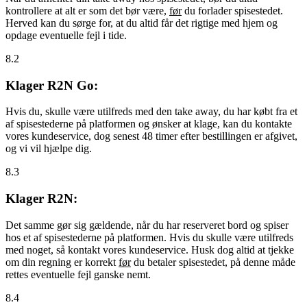
kontrollere at alt er som det bør være,
før
du forlader spisestedet.
Herved kan du sørge for, at du altid får det rigtige med hjem og
opdage eventuelle fejl i tide.
8.2
Klager R2N Go:
Hvis du, skulle være utilfreds med den take away, du har købt fra et
af spisestederne på platformen og ønsker at klage, kan du kontakte
vores kundeservice, dog senest 48 timer efter bestillingen er afgivet,
og vi vil hjælpe dig.
8.3
Klager R2N:
Det samme gør sig gældende, når du har reserveret bord og spiser
hos et af spisestederne på platformen. Hvis du skulle være utilfreds
med noget, så kontakt vores kundeservice. Husk dog altid at tjekke
om din regning er korrekt
før
du betaler spisestedet, på denne måde
rettes eventuelle fejl ganske nemt.
8.4