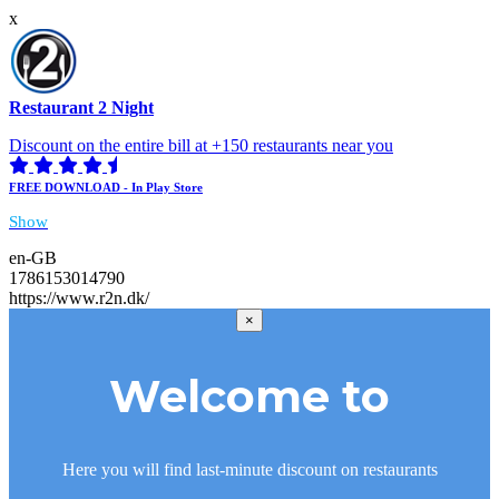
x
Restaurant 2 Night
Discount on the entire bill at +150 restaurants near you
FREE DOWNLOAD - In Play Store
Show
en-GB
1786153014790
https://www.r2n.dk/
×
Welcome to
Here you will find last-minute discount on restaurants