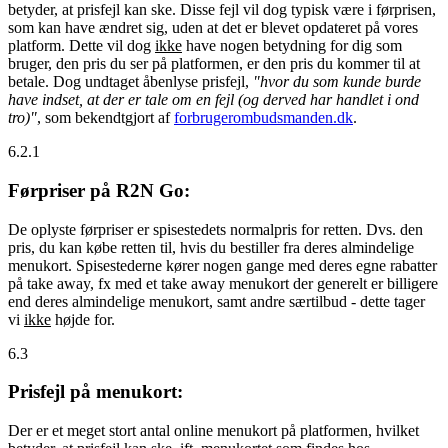
betyder, at prisfejl kan ske. Disse fejl vil dog typisk være i førprisen,
som kan have ændret sig, uden at det er blevet opdateret på vores
platform. Dette vil dog
ikke
have nogen betydning for dig som
bruger, den pris du ser på platformen, er den pris du kommer til at
betale. Dog undtaget åbenlyse prisfejl,
"hvor du som kunde burde
have indset, at der er tale om en fejl (og derved har handlet i ond
tro)"
, som bekendtgjort af
forbrugerombudsmanden.dk
.
6.2.1
Førpriser på R2N Go:
De oplyste førpriser er spisestedets normalpris for retten. Dvs. den
pris, du kan købe retten til, hvis du bestiller fra deres almindelige
menukort. Spisestederne kører nogen gange med deres egne rabatter
på take away, fx med et take away menukort der generelt er billigere
end deres almindelige menukort, samt andre særtilbud - dette tager
vi
ikke
højde for.
6.3
Prisfejl på menukort:
Der er et meget stort antal online menukort på platformen, hvilket