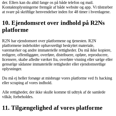
der. Ellers kan du altid fange os på både telefon og mail.
Kontaktoplysningerne fremgår af både website og app. Vi tilstræber
at svare på skriftlige henvendelser inden for 48 timer i hverdagene.
10. Ejendomsret over indhold på R2Ns
platforme
R2N har ejendomsret over platformene og tjenesten. R2N
platformene indeholder ophavsretligt beskyttet materiale,
varemærker og andre immaterielle rettigheder. Du må ikke kopiere,
redigere, offentliggøre, overføre, distribuere, opføre, reproducere,
licensere, skabe afledte værker fra, overføre visning eller sælge eller
gensælge sådanne immaterielle rettigheder eller ejendomsretlige
oplysninger.
Du må ej heller forsøge at misbruge vores platforme ved fx hacking
eller scraping af vores indhold.
Alle rettigheder, der ikke skulle komme til udtryk af de samlede
vilkår, forbeholdes.
11. Tilgængelighed af vores platforme