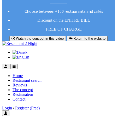
Choose between +100 restaurants and cafés
Discount on the ENITRE BILL
FREE OF CHARGE
Watch the concept in this video
Return to the website
Home
Restaurant search
Reviews
The concept
Restaurateur
Contact
Login
/
Register (Free)
Toggle user menu