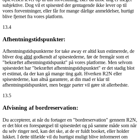
subjektive. Dog vil et spisested der gentagende ikke lever op til
vores forventninger, eller får for mange dårlige anmeldelser, hurtigt
blive fjernet fra vores platform.
13.4
Afhentningstidspunkter:
Afhentningstidspunkterne for take away er altid kun estimerede, de
bliver dog
altid
godkendt af spisestederne, før de fremgår som et
"bekræftet afhentningstidspunkt" på vores platforme. Men selvom
spisestedet har "bekræftet afhentningstidspunktet" er det stadig blot
et estimat, da der kan gå mange ting galt. Hverken R2N eller
spisestederne, kan altså garantere, at din mad er klar til
afhentningstidspunktet, men begge parter vil gøre sit allerbedste.
13.5
Afvisning af bordreservation:
Du accepterer, at når du fortager en "bordreservation" gennem R2N,
er det blot en forespørgsel til spisestedet og på samme måde som når
du selv ringer ned, kan det ske, at de er fuldt booket, eller holder
lukket. I dette tilfælde vil du hurtigst muligt blive informeret om