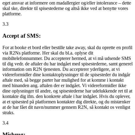
eget ansvar at informere om madallergier og/eller intolerance – dette
skal ske, direkte til spisestederne og altså ikke ved at benytte vores
platforme.
3.3
Accept af SMS:
For at booke et bord eller bestille take away, skal du oprette en profil
via R2Ns platforme. Her skal du bl.a. oplyse dit
mobiltelefonnummer. Du accepterer hermed, at vi må udsende SMS
til dig vedr. de aftaler du har indgået med spisestederne, samt generel
information om R2N tjenesten. Du accepterer yderligere, at vi
videreformidler dine kontaktoplysninger til de spisesteder du indgår
aftale med, så begge parter har mulighed for at komme i kontakt
med hinanden ang. aftalen der er indgået. Vi videreformidler ikke
dine oplysninger til andre, og spisestederne har udelukkende ret til at
kontakte dig ifm. den konkrete aftale i har indgået. Hvis du oplever,
at et spisested på platformen kontakter dig direkte, og du mistænker
at de har fået dit navn/nummer gennem R2N, så kontakt os venligst
straks.
3.4
Misbrug: