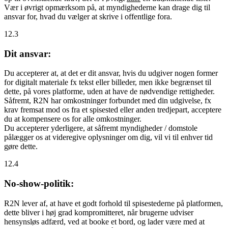
Vær i øvrigt opmærksom på, at myndighederne kan drage dig til
ansvar for, hvad du vælger at skrive i offentlige fora.
12.3
Dit ansvar:
Du accepterer at, at det er dit ansvar, hvis du udgiver nogen former
for digitalt materiale fx tekst eller billeder, men ikke begrænset til
dette, på vores platforme, uden at have de nødvendige rettigheder.
Såfremt, R2N har omkostninger forbundet med din udgivelse, fx
krav fremsat mod os fra et spisested eller anden tredjepart, acceptere
du at kompensere os for alle omkostninger.
Du accepterer yderligere, at såfremt myndigheder / domstole
pålægger os at videregive oplysninger om dig, vil vi til enhver tid
gøre dette.
12.4
No-show-politik:
R2N lever af, at have et godt forhold til spisestederne på platformen,
dette bliver i høj grad kompromitteret, når brugerne udviser
hensynsløs adfærd, ved at booke et bord, og lader være med at