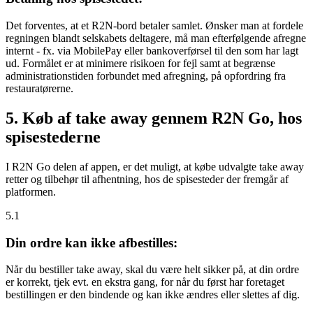
Det forventes, at et R2N-bord betaler samlet. Ønsker man at fordele
regningen blandt selskabets deltagere, må man efterfølgende afregne
internt - fx. via MobilePay eller bankoverførsel til den som har lagt
ud. Formålet er at minimere risikoen for fejl samt at begrænse
administrationstiden forbundet med afregning, på opfordring fra
restauratørerne.
5. Køb af take away gennem R2N Go, hos
spisestederne
I R2N Go delen af appen, er det muligt, at købe udvalgte take away
retter og tilbehør til afhentning, hos de spisesteder der fremgår af
platformen.
5.1
Din ordre kan ikke afbestilles:
Når du bestiller take away, skal du være helt sikker på, at din ordre
er korrekt, tjek evt. en ekstra gang, for når du først har foretaget
bestillingen er den bindende og kan ikke ændres eller slettes af dig.