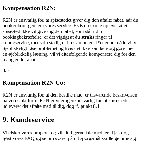
Kompensation R2N:
R2N er ansvarlig for, at spisestedet giver dig den aftalte rabat, når du
booker bord gennem vores service. Hvis du skulle opleve, at et
spisested ikke vil give dig den rabat, som står i din
bookingbekræftelse, er det vigtigt at du
straks
ringer til
kundeservice,
mens du stadig er i restauranten
. På denne måde vil vi
øjeblikkeligt løse problemet og hvis det ikke kan lade sig gøre med
en øjeblikkelig løsning, vil vi efterfølgende kompensere dig for den
manglende rabat.
8.5
Kompensation R2N Go:
R2N er ansvarlig for, at den bestilte mad, er tilsvarende beskrivelsen
på vores platform. R2N er yderligere ansvarlig for, at spisestedet
udleverer det aftalte mad til dig, dog jf. punkt 8.1.
9. Kundeservice
Vi elsker vores brugere, og vil altid gerne tale med jer. Tjek dog
først vores FAQ og se om svaret på dit spørgsmål skulle gemme sig