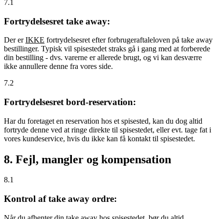
7.1
Fortrydelsesret take away:
Der er
IKKE
fortrydelsesret efter forbrugeraftaleloven på take away
bestillinger. Typisk vil spisestedet straks gå i gang med at forberede
din bestilling - dvs. varerne er allerede brugt, og vi kan desværre
ikke annullere denne fra vores side.
7.2
Fortrydelsesret bord-reservation:
Har du foretaget en reservation hos et spisested, kan du dog altid
fortryde denne ved at ringe direkte til spisestedet, eller evt. tage fat i
vores kundeservice, hvis du ikke kan få kontakt til spisestedet.
8. Fejl, mangler og kompensation
8.1
Kontrol af take away ordre:
Når du afhenter din take away hos spisestedet, bør du altid