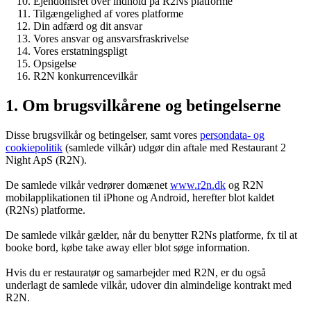
Ejendomsret over indhold på R2Ns platforme
Tilgængelighed af vores platforme
Din adfærd og dit ansvar
Vores ansvar og ansvarsfraskrivelse
Vores erstatningspligt
Opsigelse
R2N konkurrencevilkår
1. Om brugsvilkårene og betingelserne
Disse brugsvilkår og betingelser, samt vores
persondata- og
cookiepolitik
(samlede vilkår) udgør din aftale med Restaurant 2
Night ApS (R2N).
De samlede vilkår vedrører domænet
www.r2n.dk
og R2N
mobilapplikationen til iPhone og Android, herefter blot kaldet
(R2Ns) platforme.
De samlede vilkår gælder, når du benytter R2Ns platforme, fx til at
booke bord, købe take away eller blot søge information.
Hvis du er restauratør og samarbejder med R2N, er du også
underlagt de samlede vilkår, udover din almindelige kontrakt med
R2N.