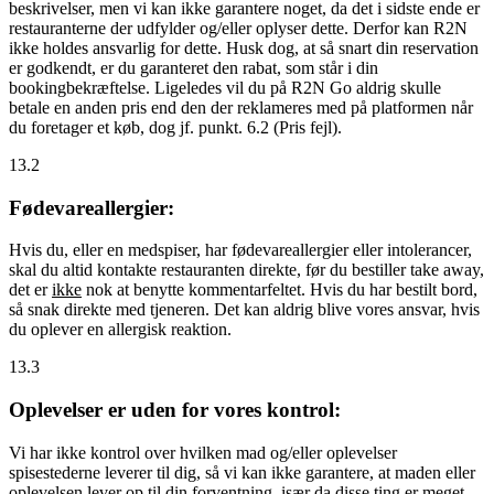
beskrivelser, men vi kan ikke garantere noget, da det i sidste ende er
restauranterne der udfylder og/eller oplyser dette. Derfor kan R2N
ikke holdes ansvarlig for dette. Husk dog, at så snart din reservation
er godkendt, er du garanteret den rabat, som står i din
bookingbekræftelse. Ligeledes vil du på R2N Go aldrig skulle
betale en anden pris end den der reklameres med på platformen når
du foretager et køb, dog jf. punkt. 6.2 (Pris fejl).
13.2
Fødevareallergier:
Hvis du, eller en medspiser, har fødevareallergier eller intolerancer,
skal du altid kontakte restauranten direkte, før du bestiller take away,
det er
ikke
nok at benytte kommentarfeltet. Hvis du har bestilt bord,
så snak direkte med tjeneren. Det kan aldrig blive vores ansvar, hvis
du oplever en allergisk reaktion.
13.3
Oplevelser er uden for vores kontrol:
Vi har ikke kontrol over hvilken mad og/eller oplevelser
spisestederne leverer til dig, så vi kan ikke garantere, at maden eller
oplevelsen lever op til din forventning, især da disse ting er meget