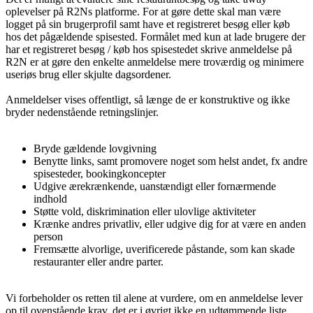
oplevelser på R2Ns platforme. For at gøre dette skal man være
logget på sin brugerprofil samt have et registreret besøg eller køb
hos det pågældende spisested. Formålet med kun at lade brugere der
har et registreret besøg / køb hos spisestedet skrive anmeldelse på
R2N er at gøre den enkelte anmeldelse mere troværdig og minimere
useriøs brug eller skjulte dagsordener.
Anmeldelser vises offentligt, så længe de er konstruktive og ikke
bryder nedenstående retningslinjer.
Bryde gældende lovgivning
Benytte links, samt promovere noget som helst andet, fx andre
spisesteder, bookingkoncepter
Udgive ærekrænkende, uanstændigt eller fornærmende
indhold
Støtte vold, diskrimination eller ulovlige aktiviteter
Krænke andres privatliv, eller udgive dig for at være en anden
person
Fremsætte alvorlige, uverificerede påstande, som kan skade
restauranter eller andre parter.
Vi forbeholder os retten til alene at vurdere, om en anmeldelse lever
op til ovenstående krav, det er i øvrigt
ikke
en udtømmende liste.