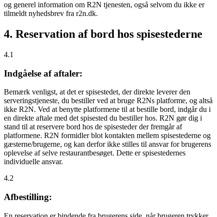
og generel information om R2N tjenesten, også selvom du ikke er
tilmeldt nyhedsbrev fra r2n.dk.
4. Reservation af bord hos spisestederne
4.1
Indgåelse af aftaler:
Bemærk venligst, at det er spisestedet, der direkte leverer den
serveringstjeneste, du bestiller ved at bruge R2Ns platforme, og altså
ikke R2N. Ved at benytte platformene til at bestille bord, indgår du i
en direkte aftale med det spisested du bestiller hos. R2N gør dig i
stand til at reservere bord hos de spisesteder der fremgår af
platformene. R2N formidler blot kontakten mellem spisestederne og
gæsterne/brugerne, og kan derfor ikke stilles til ansvar for brugerens
oplevelse af selve restaurantbesøget. Dette er spisestedernes
individuelle ansvar.
4.2
Afbestilling:
En reservation er bindende fra brugerens side, når brugeren trykker