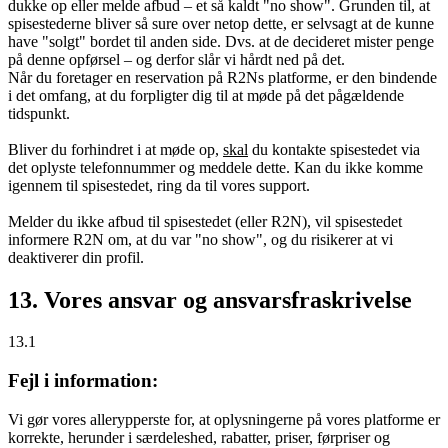
dukke op eller melde afbud – et så kaldt "no show". Grunden til, at
spisestederne bliver så sure over netop dette, er selvsagt at de kunne
have "solgt" bordet til anden side. Dvs. at de decideret mister penge
på denne opførsel – og derfor slår vi hårdt ned på det.
Når du foretager en reservation på R2Ns platforme, er den bindende
i det omfang, at du forpligter dig til at møde på det pågældende
tidspunkt.
Bliver du forhindret i at møde op,
skal
du kontakte spisestedet via
det oplyste telefonnummer og meddele dette. Kan du ikke komme
igennem til spisestedet, ring da til vores support.
Melder du ikke afbud til spisestedet (eller R2N), vil spisestedet
informere R2N om, at du var "no show", og du risikerer at vi
deaktiverer din profil.
13. Vores ansvar og ansvarsfraskrivelse
13.1
Fejl i information:
Vi gør vores allerypperste for, at oplysningerne på vores platforme er
korrekte, herunder i særdeleshed, rabatter, priser, førpriser og