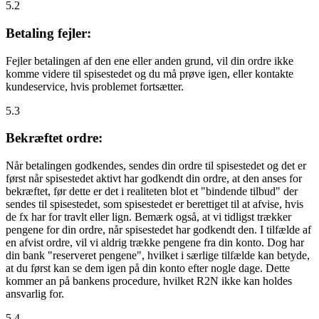
5.2
Betaling fejler:
Fejler betalingen af den ene eller anden grund, vil din ordre ikke
komme videre til spisestedet og du må prøve igen, eller kontakte
kundeservice, hvis problemet fortsætter.
5.3
Bekræftet ordre:
Når betalingen godkendes, sendes din ordre til spisestedet og det er
først når spisestedet aktivt har godkendt din ordre, at den anses for
bekræftet, før dette er det i realiteten blot et "bindende tilbud" der
sendes til spisestedet, som spisestedet er berettiget til at afvise, hvis
de fx har for travlt eller lign. Bemærk også, at vi tidligst trækker
pengene for din ordre, når spisestedet har godkendt den. I tilfælde af
en afvist ordre, vil vi aldrig trække pengene fra din konto. Dog har
din bank "reserveret pengene", hvilket i særlige tilfælde kan betyde,
at du først kan se dem igen på din konto efter nogle dage. Dette
kommer an på bankens procedure, hvilket R2N ikke kan holdes
ansvarlig for.
5.4