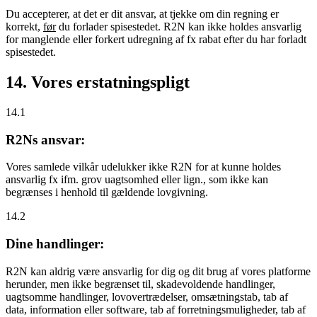
Du accepterer, at det er dit ansvar, at tjekke om din regning er
korrekt,
før
du forlader spisestedet. R2N kan ikke holdes ansvarlig
for manglende eller forkert udregning af fx rabat efter du har forladt
spisestedet.
14. Vores erstatningspligt
14.1
R2Ns ansvar:
Vores samlede vilkår udelukker ikke R2N for at kunne holdes
ansvarlig fx ifm. grov uagtsomhed eller lign., som ikke kan
begrænses i henhold til gældende lovgivning.
14.2
Dine handlinger:
R2N kan aldrig være ansvarlig for dig og dit brug af vores platforme
herunder, men ikke begrænset til, skadevoldende handlinger,
uagtsomme handlinger, lovovertrædelser, omsætningstab, tab af
data, information eller software, tab af forretningsmuligheder, tab af