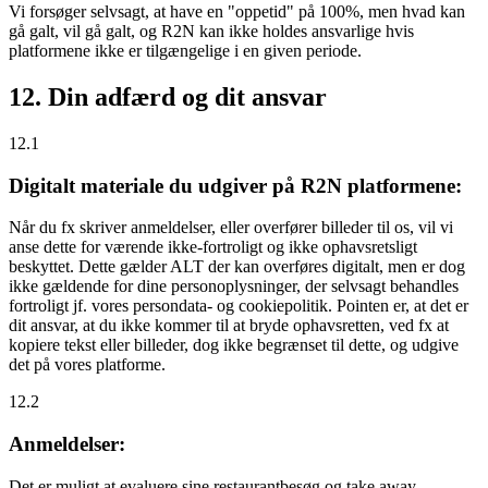
Vi forsøger selvsagt, at have en "oppetid" på 100%, men hvad kan
gå galt, vil gå galt, og R2N kan ikke holdes ansvarlige hvis
platformene ikke er tilgængelige i en given periode.
12. Din adfærd og dit ansvar
12.1
Digitalt materiale du udgiver på R2N platformene:
Når du fx skriver anmeldelser, eller overfører billeder til os, vil vi
anse dette for værende ikke-fortroligt og ikke ophavsretsligt
beskyttet. Dette gælder ALT der kan overføres digitalt, men er dog
ikke gældende for dine personoplysninger, der selvsagt behandles
fortroligt jf. vores persondata- og cookiepolitik. Pointen er, at det er
dit ansvar, at du ikke kommer til at bryde ophavsretten, ved fx at
kopiere tekst eller billeder, dog ikke begrænset til dette, og udgive
det på vores platforme.
12.2
Anmeldelser:
Det er muligt at evaluere sine restaurantbesøg og take away