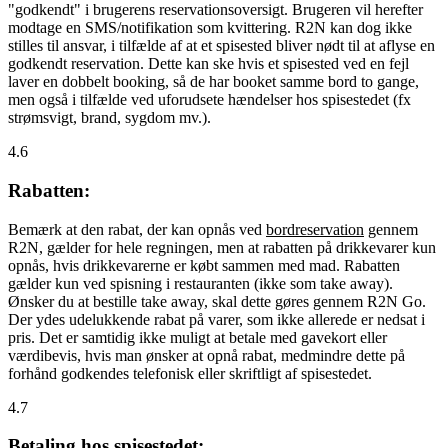
"godkendt" i brugerens reservationsoversigt. Brugeren vil herefter
modtage en SMS/notifikation som kvittering. R2N kan dog ikke
stilles til ansvar, i tilfælde af at et spisested bliver nødt til at aflyse en
godkendt reservation. Dette kan ske hvis et spisested ved en fejl
laver en dobbelt booking, så de har booket samme bord to gange,
men også i tilfælde ved uforudsete hændelser hos spisestedet (fx
strømsvigt, brand, sygdom mv.).
4.6
Rabatten:
Bemærk at den rabat, der kan opnås ved
bordreservation
gennem
R2N, gælder for hele regningen, men at rabatten på drikkevarer kun
opnås, hvis drikkevarerne er købt sammen med mad. Rabatten
gælder kun ved spisning i restauranten (ikke som take away).
Ønsker du at bestille take away, skal dette gøres gennem R2N Go.
Der ydes udelukkende rabat på varer, som ikke allerede er nedsat i
pris. Det er samtidig ikke muligt at betale med gavekort eller
værdibevis, hvis man ønsker at opnå rabat, medmindre dette på
forhånd godkendes telefonisk eller skriftligt af spisestedet.
4.7
Betaling hos spisestedet: