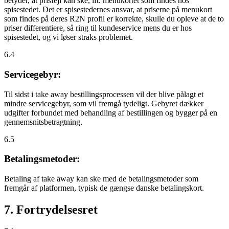
betyder, at prisfejl kan ske, ift. menukortet som findes hos
spisestedet. Det er spisestedernes ansvar, at priserne på menukort
som findes på deres R2N profil er korrekte, skulle du opleve at de to
priser differentiere, så ring til kundeservice mens du er hos
spisestedet, og vi løser straks problemet.
6.4
Servicegebyr:
Til sidst i take away bestillingsprocessen vil der blive pålagt et
mindre servicegebyr, som vil fremgå tydeligt. Gebyret dækker
udgifter forbundet med behandling af bestillingen og bygger på en
gennemsnitsbetragtning.
6.5
Betalingsmetoder:
Betaling af take away kan ske med de betalingsmetoder som
fremgår af platformen, typisk de gængse danske betalingskort.
7. Fortrydelsesret