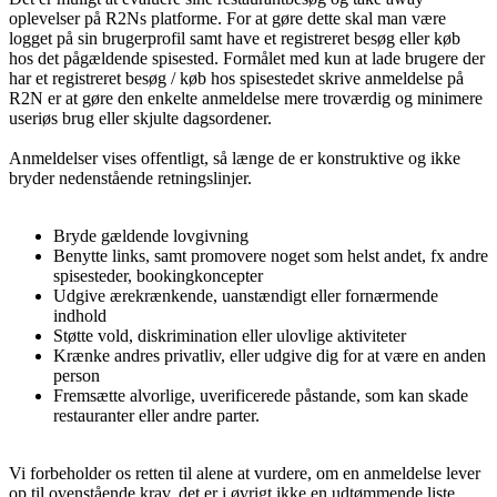
oplevelser på R2Ns platforme. For at gøre dette skal man være
logget på sin brugerprofil samt have et registreret besøg eller køb
hos det pågældende spisested. Formålet med kun at lade brugere der
har et registreret besøg / køb hos spisestedet skrive anmeldelse på
R2N er at gøre den enkelte anmeldelse mere troværdig og minimere
useriøs brug eller skjulte dagsordener.
Anmeldelser vises offentligt, så længe de er konstruktive og ikke
bryder nedenstående retningslinjer.
Bryde gældende lovgivning
Benytte links, samt promovere noget som helst andet, fx andre
spisesteder, bookingkoncepter
Udgive ærekrænkende, uanstændigt eller fornærmende
indhold
Støtte vold, diskrimination eller ulovlige aktiviteter
Krænke andres privatliv, eller udgive dig for at være en anden
person
Fremsætte alvorlige, uverificerede påstande, som kan skade
restauranter eller andre parter.
Vi forbeholder os retten til alene at vurdere, om en anmeldelse lever
op til ovenstående krav, det er i øvrigt
ikke
en udtømmende liste.