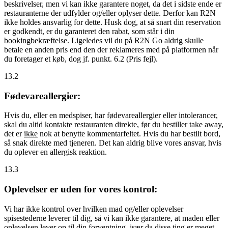
beskrivelser, men vi kan ikke garantere noget, da det i sidste ende er
restauranterne der udfylder og/eller oplyser dette. Derfor kan R2N
ikke holdes ansvarlig for dette. Husk dog, at så snart din reservation
er godkendt, er du garanteret den rabat, som står i din
bookingbekræftelse. Ligeledes vil du på R2N Go aldrig skulle
betale en anden pris end den der reklameres med på platformen når
du foretager et køb, dog jf. punkt. 6.2 (Pris fejl).
13.2
Fødevareallergier:
Hvis du, eller en medspiser, har fødevareallergier eller intolerancer,
skal du altid kontakte restauranten direkte, før du bestiller take away,
det er
ikke
nok at benytte kommentarfeltet. Hvis du har bestilt bord,
så snak direkte med tjeneren. Det kan aldrig blive vores ansvar, hvis
du oplever en allergisk reaktion.
13.3
Oplevelser er uden for vores kontrol:
Vi har ikke kontrol over hvilken mad og/eller oplevelser
spisestederne leverer til dig, så vi kan ikke garantere, at maden eller
oplevelsen lever op til din forventning, især da disse ting er meget