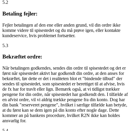
5.2
Betaling fejler:
Fejler betalingen af den ene eller anden grund, vil din ordre ikke
komme videre til spisestedet og du må prøve igen, eller kontakte
kundeservice, hvis problemet fortsætter.
5.3
Bekræftet ordre:
Når betalingen godkendes, sendes din ordre til spisestedet og det er
først når spisestedet aktivt har godkendt din ordre, at den anses for
bekræftet, før dette er det i realiteten blot et "bindende tilbud" der
sendes til spisestedet, som spisestedet er berettiget til at afvise, hvis
de fx har for travlt eller lign. Bemærk også, at vi tidligst trækker
pengene for din ordre, når spisestedet har godkendt den. I tilfælde af
en afvist ordre, vil vi aldrig trække pengene fra din konto. Dog har
din bank "reserveret pengene", hvilket i særlige tilfælde kan betyde,
at du først kan se dem igen på din konto efter nogle dage. Dette
kommer an på bankens procedure, hvilket R2N ikke kan holdes
ansvarlig for.
5.4