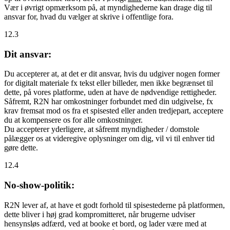
Vær i øvrigt opmærksom på, at myndighederne kan drage dig til
ansvar for, hvad du vælger at skrive i offentlige fora.
12.3
Dit ansvar:
Du accepterer at, at det er dit ansvar, hvis du udgiver nogen former
for digitalt materiale fx tekst eller billeder, men ikke begrænset til
dette, på vores platforme, uden at have de nødvendige rettigheder.
Såfremt, R2N har omkostninger forbundet med din udgivelse, fx
krav fremsat mod os fra et spisested eller anden tredjepart, acceptere
du at kompensere os for alle omkostninger.
Du accepterer yderligere, at såfremt myndigheder / domstole
pålægger os at videregive oplysninger om dig, vil vi til enhver tid
gøre dette.
12.4
No-show-politik:
R2N lever af, at have et godt forhold til spisestederne på platformen,
dette bliver i høj grad kompromitteret, når brugerne udviser
hensynsløs adfærd, ved at booke et bord, og lader være med at