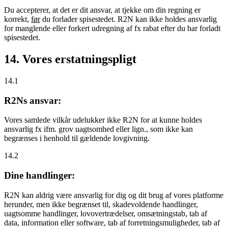
Du accepterer, at det er dit ansvar, at tjekke om din regning er
korrekt,
før
du forlader spisestedet. R2N kan ikke holdes ansvarlig
for manglende eller forkert udregning af fx rabat efter du har forladt
spisestedet.
14. Vores erstatningspligt
14.1
R2Ns ansvar:
Vores samlede vilkår udelukker ikke R2N for at kunne holdes
ansvarlig fx ifm. grov uagtsomhed eller lign., som ikke kan
begrænses i henhold til gældende lovgivning.
14.2
Dine handlinger:
R2N kan aldrig være ansvarlig for dig og dit brug af vores platforme
herunder, men ikke begrænset til, skadevoldende handlinger,
uagtsomme handlinger, lovovertrædelser, omsætningstab, tab af
data, information eller software, tab af forretningsmuligheder, tab af