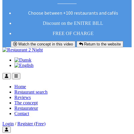
Choose between +100 restaurants and cafés
Discount on the ENITRE BILL
FREE OF CHARGE
Watch the concept in this video
Return to the website
Home
Restaurant search
Reviews
The concept
Restaurateur
Contact
Login
/
Register (Free)
Toggle user menu