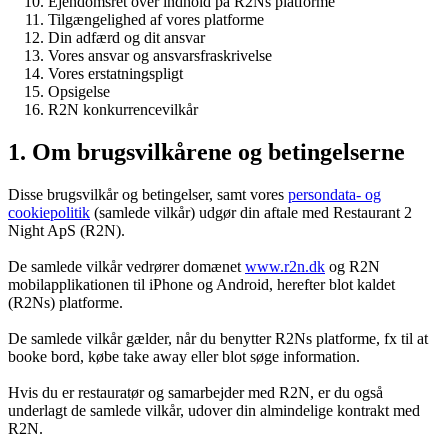
Ejendomsret over indhold på R2Ns platforme
Tilgængelighed af vores platforme
Din adfærd og dit ansvar
Vores ansvar og ansvarsfraskrivelse
Vores erstatningspligt
Opsigelse
R2N konkurrencevilkår
1. Om brugsvilkårene og betingelserne
Disse brugsvilkår og betingelser, samt vores
persondata- og
cookiepolitik
(samlede vilkår) udgør din aftale med Restaurant 2
Night ApS (R2N).
De samlede vilkår vedrører domænet
www.r2n.dk
og R2N
mobilapplikationen til iPhone og Android, herefter blot kaldet
(R2Ns) platforme.
De samlede vilkår gælder, når du benytter R2Ns platforme, fx til at
booke bord, købe take away eller blot søge information.
Hvis du er restauratør og samarbejder med R2N, er du også
underlagt de samlede vilkår, udover din almindelige kontrakt med
R2N.