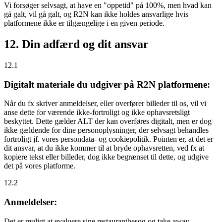
Vi forsøger selvsagt, at have en "oppetid" på 100%, men hvad kan
gå galt, vil gå galt, og R2N kan ikke holdes ansvarlige hvis
platformene ikke er tilgængelige i en given periode.
12. Din adfærd og dit ansvar
12.1
Digitalt materiale du udgiver på R2N platformene:
Når du fx skriver anmeldelser, eller overfører billeder til os, vil vi
anse dette for værende ikke-fortroligt og ikke ophavsretsligt
beskyttet. Dette gælder ALT der kan overføres digitalt, men er dog
ikke gældende for dine personoplysninger, der selvsagt behandles
fortroligt jf. vores persondata- og cookiepolitik. Pointen er, at det er
dit ansvar, at du ikke kommer til at bryde ophavsretten, ved fx at
kopiere tekst eller billeder, dog ikke begrænset til dette, og udgive
det på vores platforme.
12.2
Anmeldelser:
Det er muligt at evaluere sine restaurantbesøg og take away