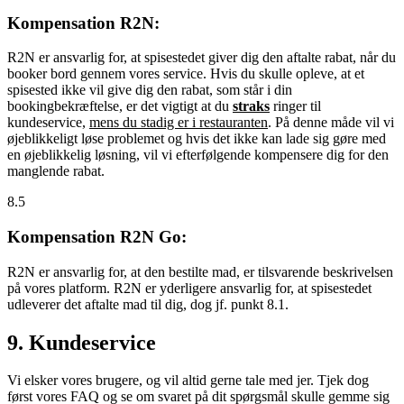
Kompensation R2N:
R2N er ansvarlig for, at spisestedet giver dig den aftalte rabat, når du
booker bord gennem vores service. Hvis du skulle opleve, at et
spisested ikke vil give dig den rabat, som står i din
bookingbekræftelse, er det vigtigt at du
straks
ringer til
kundeservice,
mens du stadig er i restauranten
. På denne måde vil vi
øjeblikkeligt løse problemet og hvis det ikke kan lade sig gøre med
en øjeblikkelig løsning, vil vi efterfølgende kompensere dig for den
manglende rabat.
8.5
Kompensation R2N Go:
R2N er ansvarlig for, at den bestilte mad, er tilsvarende beskrivelsen
på vores platform. R2N er yderligere ansvarlig for, at spisestedet
udleverer det aftalte mad til dig, dog jf. punkt 8.1.
9. Kundeservice
Vi elsker vores brugere, og vil altid gerne tale med jer. Tjek dog
først vores FAQ og se om svaret på dit spørgsmål skulle gemme sig