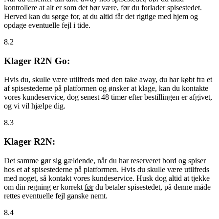
kontrollere at alt er som det bør være,
før
du forlader spisestedet.
Herved kan du sørge for, at du altid får det rigtige med hjem og
opdage eventuelle fejl i tide.
8.2
Klager R2N Go:
Hvis du, skulle være utilfreds med den take away, du har købt fra et
af spisestederne på platformen og ønsker at klage, kan du kontakte
vores kundeservice, dog senest 48 timer efter bestillingen er afgivet,
og vi vil hjælpe dig.
8.3
Klager R2N:
Det samme gør sig gældende, når du har reserveret bord og spiser
hos et af spisestederne på platformen. Hvis du skulle være utilfreds
med noget, så kontakt vores kundeservice. Husk dog altid at tjekke
om din regning er korrekt
før
du betaler spisestedet, på denne måde
rettes eventuelle fejl ganske nemt.
8.4