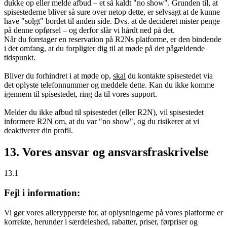
dukke op eller melde afbud – et så kaldt "no show". Grunden til, at
spisestederne bliver så sure over netop dette, er selvsagt at de kunne
have "solgt" bordet til anden side. Dvs. at de decideret mister penge
på denne opførsel – og derfor slår vi hårdt ned på det.
Når du foretager en reservation på R2Ns platforme, er den bindende
i det omfang, at du forpligter dig til at møde på det pågældende
tidspunkt.
Bliver du forhindret i at møde op,
skal
du kontakte spisestedet via
det oplyste telefonnummer og meddele dette. Kan du ikke komme
igennem til spisestedet, ring da til vores support.
Melder du ikke afbud til spisestedet (eller R2N), vil spisestedet
informere R2N om, at du var "no show", og du risikerer at vi
deaktiverer din profil.
13. Vores ansvar og ansvarsfraskrivelse
13.1
Fejl i information:
Vi gør vores allerypperste for, at oplysningerne på vores platforme er
korrekte, herunder i særdeleshed, rabatter, priser, førpriser og