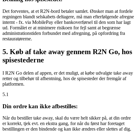
Det forventes, at et R2N-bord betaler samlet. Ønsker man at fordele
regningen blandt selskabets deltagere, må man efterfølgende afregne
internt - fx. via MobilePay eller bankoverførsel til den som har lagt
ud. Formålet er at minimere risikoen for fejl samt at begrænse
administrationstiden forbundet med afregning, på opfordring fra
restauratørerne.
5. Køb af take away gennem R2N Go, hos
spisestederne
I R2N Go delen af appen, er det muligt, at købe udvalgte take away
retter og tilbehør til afhentning, hos de spisesteder der fremgår af
platformen.
5.1
Din ordre kan ikke afbestilles:
Når du bestiller take away, skal du være helt sikker på, at din ordre
er korrekt, tjek evt. en ekstra gang, for når du først har foretaget
bestillingen er den bindende og kan ikke ændres eller slettes af dig.