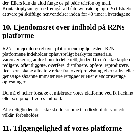
der. Ellers kan du altid fange os på både telefon og mail.
Kontaktoplysningerne fremgår af både website og app. Vi tilstræber
at svare på skriftlige henvendelser inden for 48 timer i hverdagene.
10. Ejendomsret over indhold på R2Ns
platforme
R2N har ejendomsret over platformene og tjenesten. R2N
platformene indeholder ophavsretligt beskyttet materiale,
varemærker og andre immaterielle rettigheder. Du må ikke kopiere,
redigere, offentliggøre, overføre, distribuere, opføre, reproducere,
licensere, skabe afledte værker fra, overføre visning eller sælge eller
gensælge sådanne immaterielle rettigheder eller ejendomsretlige
oplysninger.
Du må ej heller forsøge at misbruge vores platforme ved fx hacking
eller scraping af vores indhold.
Alle rettigheder, der ikke skulle komme til udtryk af de samlede
vilkår, forbeholdes.
11. Tilgængelighed af vores platforme