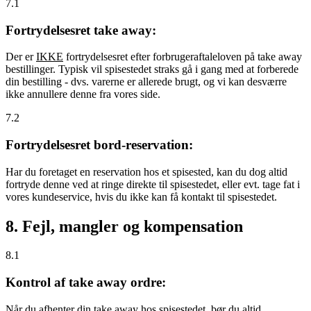
7.1
Fortrydelsesret take away:
Der er
IKKE
fortrydelsesret efter forbrugeraftaleloven på take away
bestillinger. Typisk vil spisestedet straks gå i gang med at forberede
din bestilling - dvs. varerne er allerede brugt, og vi kan desværre
ikke annullere denne fra vores side.
7.2
Fortrydelsesret bord-reservation:
Har du foretaget en reservation hos et spisested, kan du dog altid
fortryde denne ved at ringe direkte til spisestedet, eller evt. tage fat i
vores kundeservice, hvis du ikke kan få kontakt til spisestedet.
8. Fejl, mangler og kompensation
8.1
Kontrol af take away ordre:
Når du afhenter din take away hos spisestedet, bør du altid