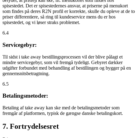
betyder, at prisfejl kan ske, ift. menukortet som findes hos
spisestedet. Det er spisestedernes ansvar, at priserne på menukort
som findes på deres R2N profil er korrekte, skulle du opleve at de to
priser differentiere, så ring til kundeservice mens du er hos
spisestedet, og vi løser straks problemet.
6.4
Servicegebyr:
Til sidst i take away bestillingsprocessen vil der blive pålagt et
mindre servicegebyr, som vil fremgå tydeligt. Gebyret dækker
udgifter forbundet med behandling af bestillingen og bygger på en
gennemsnitsbetragtning.
6.5
Betalingsmetoder:
Betaling af take away kan ske med de betalingsmetoder som
fremgår af platformen, typisk de gængse danske betalingskort.
7. Fortrydelsesret