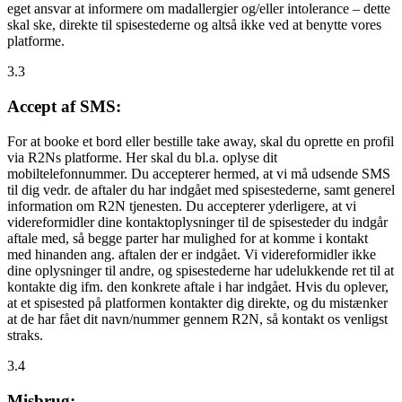
eget ansvar at informere om madallergier og/eller intolerance – dette
skal ske, direkte til spisestederne og altså ikke ved at benytte vores
platforme.
3.3
Accept af SMS:
For at booke et bord eller bestille take away, skal du oprette en profil
via R2Ns platforme. Her skal du bl.a. oplyse dit
mobiltelefonnummer. Du accepterer hermed, at vi må udsende SMS
til dig vedr. de aftaler du har indgået med spisestederne, samt generel
information om R2N tjenesten. Du accepterer yderligere, at vi
videreformidler dine kontaktoplysninger til de spisesteder du indgår
aftale med, så begge parter har mulighed for at komme i kontakt
med hinanden ang. aftalen der er indgået. Vi videreformidler ikke
dine oplysninger til andre, og spisestederne har udelukkende ret til at
kontakte dig ifm. den konkrete aftale i har indgået. Hvis du oplever,
at et spisested på platformen kontakter dig direkte, og du mistænker
at de har fået dit navn/nummer gennem R2N, så kontakt os venligst
straks.
3.4
Misbrug: