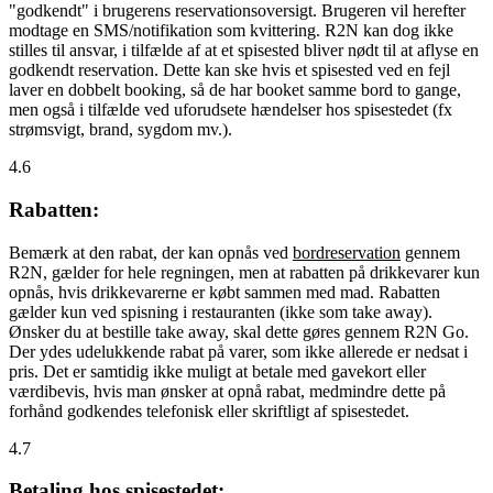
"godkendt" i brugerens reservationsoversigt. Brugeren vil herefter
modtage en SMS/notifikation som kvittering. R2N kan dog ikke
stilles til ansvar, i tilfælde af at et spisested bliver nødt til at aflyse en
godkendt reservation. Dette kan ske hvis et spisested ved en fejl
laver en dobbelt booking, så de har booket samme bord to gange,
men også i tilfælde ved uforudsete hændelser hos spisestedet (fx
strømsvigt, brand, sygdom mv.).
4.6
Rabatten:
Bemærk at den rabat, der kan opnås ved
bordreservation
gennem
R2N, gælder for hele regningen, men at rabatten på drikkevarer kun
opnås, hvis drikkevarerne er købt sammen med mad. Rabatten
gælder kun ved spisning i restauranten (ikke som take away).
Ønsker du at bestille take away, skal dette gøres gennem R2N Go.
Der ydes udelukkende rabat på varer, som ikke allerede er nedsat i
pris. Det er samtidig ikke muligt at betale med gavekort eller
værdibevis, hvis man ønsker at opnå rabat, medmindre dette på
forhånd godkendes telefonisk eller skriftligt af spisestedet.
4.7
Betaling hos spisestedet: