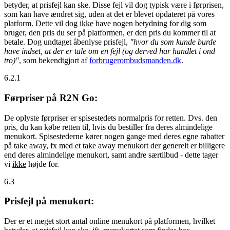
betyder, at prisfejl kan ske. Disse fejl vil dog typisk være i førprisen,
som kan have ændret sig, uden at det er blevet opdateret på vores
platform. Dette vil dog
ikke
have nogen betydning for dig som
bruger, den pris du ser på platformen, er den pris du kommer til at
betale. Dog undtaget åbenlyse prisfejl,
"hvor du som kunde burde
have indset, at der er tale om en fejl (og derved har handlet i ond
tro)"
, som bekendtgjort af
forbrugerombudsmanden.dk
.
6.2.1
Førpriser på R2N Go:
De oplyste førpriser er spisestedets normalpris for retten. Dvs. den
pris, du kan købe retten til, hvis du bestiller fra deres almindelige
menukort. Spisestederne kører nogen gange med deres egne rabatter
på take away, fx med et take away menukort der generelt er billigere
end deres almindelige menukort, samt andre særtilbud - dette tager
vi
ikke
højde for.
6.3
Prisfejl på menukort:
Der er et meget stort antal online menukort på platformen, hvilket