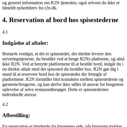
og generel information om R2N tjenesten, også selvom du ikke er
tilmeldt nyhedsbrev fra r2n.dk.
4. Reservation af bord hos spisestederne
4.1
Indgåelse af aftaler:
Bemærk venligst, at det er spisestedet, der direkte leverer den
serveringstjeneste, du bestiller ved at bruge R2Ns platforme, og altså
ikke R2N. Ved at benytte platformene til at bestille bord, indgår du i
en direkte aftale med det spisested du bestiller hos. R2N gør dig i
stand til at reservere bord hos de spisesteder der fremgår af
platformene. R2N formidler blot kontakten mellem spisestederne og
gæsterne/brugerne, og kan derfor ikke stilles til ansvar for brugerens
oplevelse af selve restaurantbesøget. Dette er spisestedernes
individuelle ansvar.
4.2
Afbestilling:
En reservation er bindende fra brugerens side, når brugeren trykker