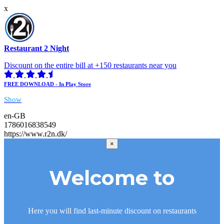
x
Restaurant 2 Night
Discount on the entire bill at +150 restaurants near you
FREE DOWNLOAD - In Play Store
Show
en-GB
1786016838549
https://www.r2n.dk/
×
Welcome to
Here you will find last-minute discount on restaurants