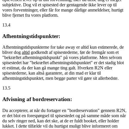
subjektive. Dog vil et spisested der gentagende ikke lever op til
vores forventninger, eller får for mange dårlige anmeldelser, hurtigt
blive fjernet fra vores platform.
13.4
Afhentningstidspunkter:
Afhentningstidspunkterne for take away er altid kun estimerede, de
bliver dog
altid
godkendt af spisestederne, før de fremgår som et
"bekræftet afhentningstidspunkt" på vores platforme. Men selvom
spisestedet har "bekræftet afhentningstidspunktet" er det stadig blot
et estimat, da der kan gå mange ting galt. Hverken R2N eller
spisestederne, kan altså garantere, at din mad er klar til
afhentningstidspunktet, men begge parter vil gøre sit allerbedste.
13.5
Afvisning af bordreservation:
Du accepterer, at når du fortager en "bordreservation" gennem R2N,
er det blot en forespørgsel til spisestedet og på samme måde som når
du selv ringer ned, kan det ske, at de er fuldt booket, eller holder
lukket. I dette tilfælde vil du hurtigst muligt blive informeret om