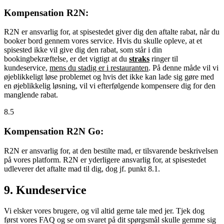
Kompensation R2N:
R2N er ansvarlig for, at spisestedet giver dig den aftalte rabat, når du
booker bord gennem vores service. Hvis du skulle opleve, at et
spisested ikke vil give dig den rabat, som står i din
bookingbekræftelse, er det vigtigt at du
straks
ringer til
kundeservice,
mens du stadig er i restauranten
. På denne måde vil vi
øjeblikkeligt løse problemet og hvis det ikke kan lade sig gøre med
en øjeblikkelig løsning, vil vi efterfølgende kompensere dig for den
manglende rabat.
8.5
Kompensation R2N Go:
R2N er ansvarlig for, at den bestilte mad, er tilsvarende beskrivelsen
på vores platform. R2N er yderligere ansvarlig for, at spisestedet
udleverer det aftalte mad til dig, dog jf. punkt 8.1.
9. Kundeservice
Vi elsker vores brugere, og vil altid gerne tale med jer. Tjek dog
først vores FAQ og se om svaret på dit spørgsmål skulle gemme sig