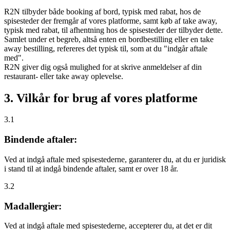
R2N tilbyder både booking af bord, typisk med rabat, hos de
spisesteder der fremgår af vores platforme, samt køb af take away,
typisk med rabat, til afhentning hos de spisesteder der tilbyder dette.
Samlet under et begreb, altså enten en bordbestilling eller en take
away bestilling, refereres det typisk til, som at du "indgår aftale
med".
R2N giver dig også mulighed for at skrive anmeldelser af din
restaurant- eller take away oplevelse.
3. Vilkår for brug af vores platforme
3.1
Bindende aftaler:
Ved at indgå aftale med spisestederne, garanterer du, at du er juridisk
i stand til at indgå bindende aftaler, samt er over 18 år.
3.2
Madallergier:
Ved at indgå aftale med spisestederne, accepterer du, at det er dit