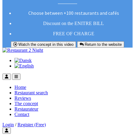
Choose between +100 restaurants and cafés
Discount on the ENITRE BILL
FREE OF CHARGE
Watch the concept in this video
Return to the website
Home
Restaurant search
Reviews
The concept
Restaurateur
Contact
Login
/
Register (Free)
Toggle user menu