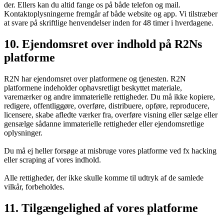
der. Ellers kan du altid fange os på både telefon og mail.
Kontaktoplysningerne fremgår af både website og app. Vi tilstræber
at svare på skriftlige henvendelser inden for 48 timer i hverdagene.
10. Ejendomsret over indhold på R2Ns
platforme
R2N har ejendomsret over platformene og tjenesten. R2N
platformene indeholder ophavsretligt beskyttet materiale,
varemærker og andre immaterielle rettigheder. Du må ikke kopiere,
redigere, offentliggøre, overføre, distribuere, opføre, reproducere,
licensere, skabe afledte værker fra, overføre visning eller sælge eller
gensælge sådanne immaterielle rettigheder eller ejendomsretlige
oplysninger.
Du må ej heller forsøge at misbruge vores platforme ved fx hacking
eller scraping af vores indhold.
Alle rettigheder, der ikke skulle komme til udtryk af de samlede
vilkår, forbeholdes.
11. Tilgængelighed af vores platforme