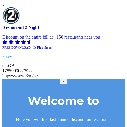
x
Restaurant 2 Night
Discount on the entire bill at +150 restaurants near you
FREE DOWNLOAD - In Play Store
Show
en-GB
1785999087528
https://www.r2n.dk/
×
Welcome to
Here you will find last-minute discount on restaurants