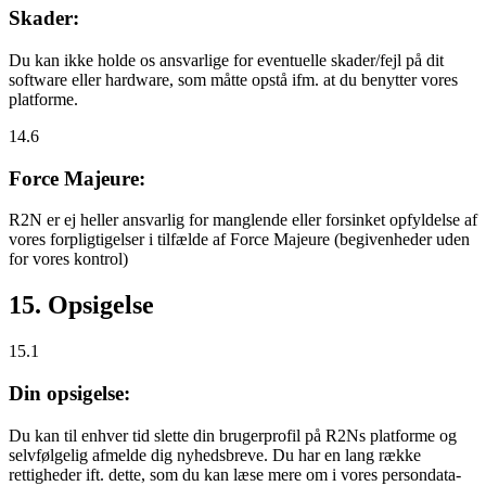
Skader:
Du kan ikke holde os ansvarlige for eventuelle skader/fejl på dit
software eller hardware, som måtte opstå ifm. at du benytter vores
platforme.
14.6
Force Majeure:
R2N er ej heller ansvarlig for manglende eller forsinket opfyldelse af
vores forpligtigelser i tilfælde af Force Majeure (begivenheder uden
for vores kontrol)
15. Opsigelse
15.1
Din opsigelse:
Du kan til enhver tid slette din brugerprofil på R2Ns platforme og
selvfølgelig afmelde dig nyhedsbreve. Du har en lang række
rettigheder ift. dette, som du kan læse mere om i vores persondata-