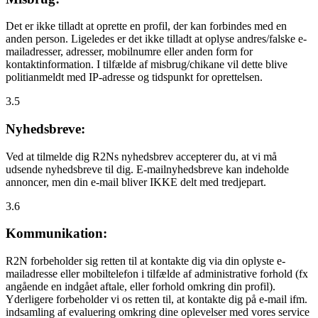
Det er ikke tilladt at oprette en profil, der kan forbindes med en
anden person. Ligeledes er det ikke tilladt at oplyse andres/falske e-
mailadresser, adresser, mobilnumre eller anden form for
kontaktinformation. I tilfælde af misbrug/chikane vil dette blive
politianmeldt med IP-adresse og tidspunkt for oprettelsen.
3.5
Nyhedsbreve:
Ved at tilmelde dig R2Ns nyhedsbrev accepterer du, at vi må
udsende nyhedsbreve til dig. E-mailnyhedsbreve kan indeholde
annoncer, men din e-mail bliver IKKE delt med tredjepart.
3.6
Kommunikation:
R2N forbeholder sig retten til at kontakte dig via din oplyste e-
mailadresse eller mobiltelefon i tilfælde af administrative forhold (fx
angående en indgået aftale, eller forhold omkring din profil).
Yderligere forbeholder vi os retten til, at kontakte dig på e-mail ifm.
indsamling af evaluering omkring dine oplevelser med vores service