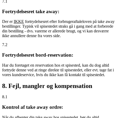
7.1
Fortrydelsesret take away:
Der er
IKKE
fortrydelsesret efter forbrugeraftaleloven på take away
bestillinger. Typisk vil spisestedet straks gå i gang med at forberede
din bestilling - dvs. varerne er allerede brugt, og vi kan desværre
ikke annullere denne fra vores side.
7.2
Fortrydelsesret bord-reservation:
Har du foretaget en reservation hos et spisested, kan du dog altid
fortryde denne ved at ringe direkte til spisestedet, eller evt. tage fat i
vores kundeservice, hvis du ikke kan få kontakt til spisestedet.
8. Fejl, mangler og kompensation
8.1
Kontrol af take away ordre:
Når du afhenter din take away hos spisestedet, bør du altid