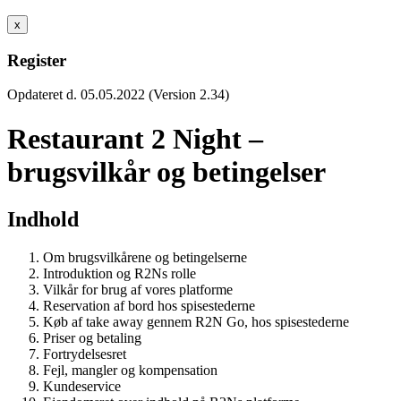
x
Register
Opdateret d. 05.05.2022 (Version 2.34)
Restaurant 2 Night –
brugsvilkår og betingelser
Indhold
Om brugsvilkårene og betingelserne
Introduktion og R2Ns rolle
Vilkår for brug af vores platforme
Reservation af bord hos spisestederne
Køb af take away gennem R2N Go, hos spisestederne
Priser og betaling
Fortrydelsesret
Fejl, mangler og kompensation
Kundeservice