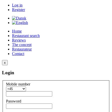
Log in
Register
Home
Restaurant search
Reviews
The concept
Restaurateur
Contact
x
Login
Mobile number
Password