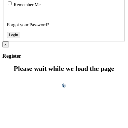
Remember Me
Forgot your Password?
x
Register
Please wait while we load the page