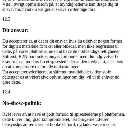
Vær i øvrigt opmærksom på, at myndighederne kan drage dig til
ansvar for, hvad du vælger at skrive i offentlige fora.
12.3
Dit ansvar:
Du accepterer at, at det er dit ansvar, hvis du udgiver nogen former
for digitalt materiale fx tekst eller billeder, men ikke begrænset til
dette, på vores platforme, uden at have de nødvendige rettigheder.
Såfremt, R2N har omkostninger forbundet med din udgivelse, fx
krav fremsat mod os fra et spisested eller anden tredjepart, acceptere
du at kompensere os for alle omkostninger.
Du accepterer yderligere, at såfremt myndigheder / domstole
pålægger os at videregive oplysninger om dig, vil vi til enhver tid
gøre dette.
12.4
No-show-politik:
R2N lever af, at have et godt forhold til spisestederne på platformen,
dette bliver i høj grad kompromitteret, når brugerne udviser
hensynsløs adfærd, ved at booke et bord, og lader være med at