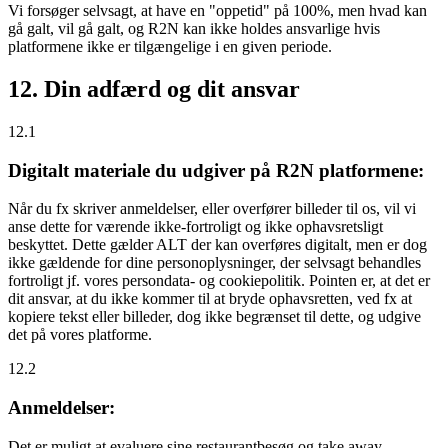
Vi forsøger selvsagt, at have en "oppetid" på 100%, men hvad kan
gå galt, vil gå galt, og R2N kan ikke holdes ansvarlige hvis
platformene ikke er tilgængelige i en given periode.
12. Din adfærd og dit ansvar
12.1
Digitalt materiale du udgiver på R2N platformene:
Når du fx skriver anmeldelser, eller overfører billeder til os, vil vi
anse dette for værende ikke-fortroligt og ikke ophavsretsligt
beskyttet. Dette gælder ALT der kan overføres digitalt, men er dog
ikke gældende for dine personoplysninger, der selvsagt behandles
fortroligt jf. vores persondata- og cookiepolitik. Pointen er, at det er
dit ansvar, at du ikke kommer til at bryde ophavsretten, ved fx at
kopiere tekst eller billeder, dog ikke begrænset til dette, og udgive
det på vores platforme.
12.2
Anmeldelser:
Det er muligt at evaluere sine restaurantbesøg og take away