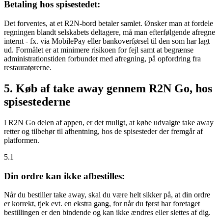
Betaling hos spisestedet:
Det forventes, at et R2N-bord betaler samlet. Ønsker man at fordele
regningen blandt selskabets deltagere, må man efterfølgende afregne
internt - fx. via MobilePay eller bankoverførsel til den som har lagt
ud. Formålet er at minimere risikoen for fejl samt at begrænse
administrationstiden forbundet med afregning, på opfordring fra
restauratørerne.
5. Køb af take away gennem R2N Go, hos
spisestederne
I R2N Go delen af appen, er det muligt, at købe udvalgte take away
retter og tilbehør til afhentning, hos de spisesteder der fremgår af
platformen.
5.1
Din ordre kan ikke afbestilles:
Når du bestiller take away, skal du være helt sikker på, at din ordre
er korrekt, tjek evt. en ekstra gang, for når du først har foretaget
bestillingen er den bindende og kan ikke ændres eller slettes af dig.