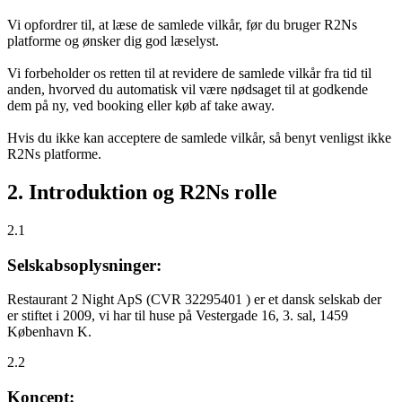
Vi opfordrer til, at læse de samlede vilkår, før du bruger R2Ns
platforme og ønsker dig god læselyst.
Vi forbeholder os retten til at revidere de samlede vilkår fra tid til
anden, hvorved du automatisk vil være nødsaget til at godkende
dem på ny, ved booking eller køb af take away.
Hvis du ikke kan acceptere de samlede vilkår, så benyt venligst ikke
R2Ns platforme.
2. Introduktion og R2Ns rolle
2.1
Selskabsoplysninger:
Restaurant 2 Night ApS (CVR 32295401 ) er et dansk selskab der
er stiftet i 2009, vi har til huse på Vestergade 16, 3. sal, 1459
København K.
2.2
Koncept: