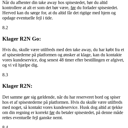
Når du afhenter din take away hos spisestedet, bør du altid
kontrollere at alt er som det bør være,
før
du forlader spisestedet.
Herved kan du sørge for, at du altid får det rigtige med hjem og
opdage eventuelle fejl i tide.
8.2
Klager R2N Go:
Hvis du, skulle være utilfreds med den take away, du har købt fra et
af spisestederne på platformen og ønsker at klage, kan du kontakte
vores kundeservice, dog senest 48 timer efter bestillingen er afgivet,
og vi vil hjælpe dig.
8.3
Klager R2N:
Det samme gør sig gældende, når du har reserveret bord og spiser
hos et af spisestederne på platformen. Hvis du skulle være utilfreds
med noget, så kontakt vores kundeservice. Husk dog altid at tjekke
om din regning er korrekt
før
du betaler spisestedet, på denne måde
rettes eventuelle fejl ganske nemt.
8.4