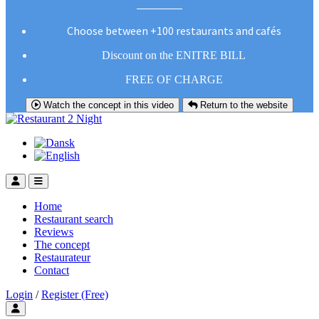
Choose between +100 restaurants and cafés
Discount on the ENITRE BILL
FREE OF CHARGE
Watch the concept in this video
Return to the website
Home
Restaurant search
Reviews
The concept
Restaurateur
Contact
Login
/
Register (Free)
Toggle user menu