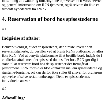
indsamling af evaluering omkring dine oplevelser med vores service
og generel information om R2N tjenesten, også selvom du ikke er
tilmeldt nyhedsbrev fra r2n.dk.
4. Reservation af bord hos spisestederne
4.1
Indgåelse af aftaler:
Bemærk venligst, at det er spisestedet, der direkte leverer den
serveringstjeneste, du bestiller ved at bruge R2Ns platforme, og altså
ikke R2N. Ved at benytte platformene til at bestille bord, indgår du i
en direkte aftale med det spisested du bestiller hos. R2N gør dig i
stand til at reservere bord hos de spisesteder der fremgår af
platformene. R2N formidler blot kontakten mellem spisestederne og
gæsterne/brugerne, og kan derfor ikke stilles til ansvar for brugerens
oplevelse af selve restaurantbesøget. Dette er spisestedernes
individuelle ansvar.
4.2
Afbestilling: