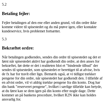
5.2
Betaling fejler:
Fejler betalingen af den ene eller anden grund, vil din ordre ikke
komme videre til spisestedet og du må prøve igen, eller kontakte
kundeservice, hvis problemet fortsætter.
5.3
Bekræftet ordre:
Når betalingen godkendes, sendes din ordre til spisestedet og det er
først når spisestedet aktivt har godkendt din ordre, at den anses for
bekræftet, før dette er det i realiteten blot et "bindende tilbud" der
sendes til spisestedet, som spisestedet er berettiget til at afvise, hvis
de fx har for travlt eller lign. Bemærk også, at vi tidligst trækker
pengene for din ordre, når spisestedet har godkendt den. I tilfælde af
en afvist ordre, vil vi aldrig trække pengene fra din konto. Dog har
din bank "reserveret pengene", hvilket i særlige tilfælde kan betyde,
at du først kan se dem igen på din konto efter nogle dage. Dette
kommer an på bankens procedure, hvilket R2N ikke kan holdes
ansvarlig for.