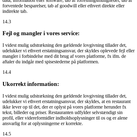
data, information eller software, tab af forretningsmuligheder, tab af
forventede besparelser, tab af goodwill eller ethvert direkte eller
indirekte tab.
14.3
Fejl og mangler i vores service:
I videst mulig udstrækning den gældende lovgivning tillader det,
udelukker vi ethvert erstatningsansvar, der skyldes oplevede fejl eller
mangler i forbindelse med dit brug af vores platforme, fx ifm. de
aftaler du indgår med spisestederne på platformen.
14.4
Ukorrekt information:
I videst mulig udstrækning den gældende lovgivning tillader det,
udelukker vi ethvert erstatningsansvar, der skyldes, at en restaurant
ikke lever op til det, der er oplyst på vores platforme herunder fx
tekst, billeder og priser. Restauranten udfylder selvstændigt sin
profil, eller videreformidler indholdsoplysninger til os og er alene
ansvarlig for at oplysningerne er korrekte.
14.5