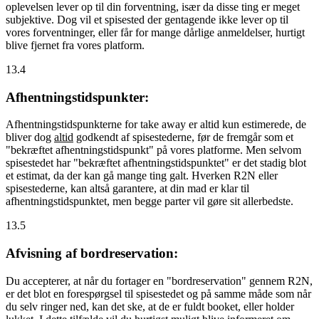
oplevelsen lever op til din forventning, især da disse ting er meget
subjektive. Dog vil et spisested der gentagende ikke lever op til
vores forventninger, eller får for mange dårlige anmeldelser, hurtigt
blive fjernet fra vores platform.
13.4
Afhentningstidspunkter:
Afhentningstidspunkterne for take away er altid kun estimerede, de
bliver dog
altid
godkendt af spisestederne, før de fremgår som et
"bekræftet afhentningstidspunkt" på vores platforme. Men selvom
spisestedet har "bekræftet afhentningstidspunktet" er det stadig blot
et estimat, da der kan gå mange ting galt. Hverken R2N eller
spisestederne, kan altså garantere, at din mad er klar til
afhentningstidspunktet, men begge parter vil gøre sit allerbedste.
13.5
Afvisning af bordreservation:
Du accepterer, at når du fortager en "bordreservation" gennem R2N,
er det blot en forespørgsel til spisestedet og på samme måde som når
du selv ringer ned, kan det ske, at de er fuldt booket, eller holder