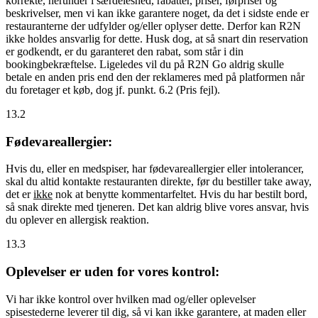
korrekte, herunder i særdeleshed, rabatter, priser, førpriser og
beskrivelser, men vi kan ikke garantere noget, da det i sidste ende er
restauranterne der udfylder og/eller oplyser dette. Derfor kan R2N
ikke holdes ansvarlig for dette. Husk dog, at så snart din reservation
er godkendt, er du garanteret den rabat, som står i din
bookingbekræftelse. Ligeledes vil du på R2N Go aldrig skulle
betale en anden pris end den der reklameres med på platformen når
du foretager et køb, dog jf. punkt. 6.2 (Pris fejl).
13.2
Fødevareallergier:
Hvis du, eller en medspiser, har fødevareallergier eller intolerancer,
skal du altid kontakte restauranten direkte, før du bestiller take away,
det er
ikke
nok at benytte kommentarfeltet. Hvis du har bestilt bord,
så snak direkte med tjeneren. Det kan aldrig blive vores ansvar, hvis
du oplever en allergisk reaktion.
13.3
Oplevelser er uden for vores kontrol:
Vi har ikke kontrol over hvilken mad og/eller oplevelser
spisestederne leverer til dig, så vi kan ikke garantere, at maden eller