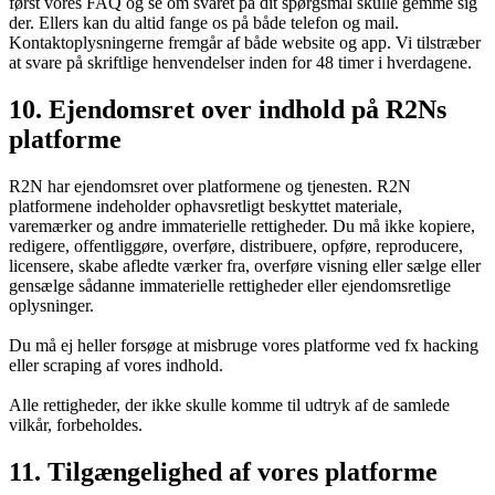
først vores FAQ og se om svaret på dit spørgsmål skulle gemme sig
der. Ellers kan du altid fange os på både telefon og mail.
Kontaktoplysningerne fremgår af både website og app. Vi tilstræber
at svare på skriftlige henvendelser inden for 48 timer i hverdagene.
10. Ejendomsret over indhold på R2Ns
platforme
R2N har ejendomsret over platformene og tjenesten. R2N
platformene indeholder ophavsretligt beskyttet materiale,
varemærker og andre immaterielle rettigheder. Du må ikke kopiere,
redigere, offentliggøre, overføre, distribuere, opføre, reproducere,
licensere, skabe afledte værker fra, overføre visning eller sælge eller
gensælge sådanne immaterielle rettigheder eller ejendomsretlige
oplysninger.
Du må ej heller forsøge at misbruge vores platforme ved fx hacking
eller scraping af vores indhold.
Alle rettigheder, der ikke skulle komme til udtryk af de samlede
vilkår, forbeholdes.
11. Tilgængelighed af vores platforme