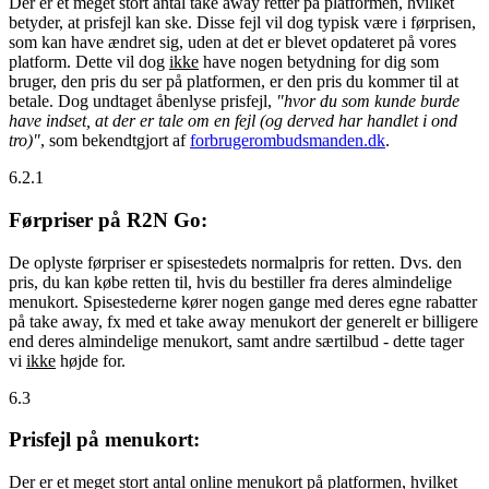
Der er et meget stort antal take away retter på platformen, hvilket
betyder, at prisfejl kan ske. Disse fejl vil dog typisk være i førprisen,
som kan have ændret sig, uden at det er blevet opdateret på vores
platform. Dette vil dog
ikke
have nogen betydning for dig som
bruger, den pris du ser på platformen, er den pris du kommer til at
betale. Dog undtaget åbenlyse prisfejl,
"hvor du som kunde burde
have indset, at der er tale om en fejl (og derved har handlet i ond
tro)"
, som bekendtgjort af
forbrugerombudsmanden.dk
.
6.2.1
Førpriser på R2N Go:
De oplyste førpriser er spisestedets normalpris for retten. Dvs. den
pris, du kan købe retten til, hvis du bestiller fra deres almindelige
menukort. Spisestederne kører nogen gange med deres egne rabatter
på take away, fx med et take away menukort der generelt er billigere
end deres almindelige menukort, samt andre særtilbud - dette tager
vi
ikke
højde for.
6.3
Prisfejl på menukort:
Der er et meget stort antal online menukort på platformen, hvilket