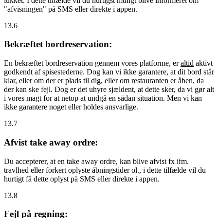
lukket. I dette tilfælde vil du hurtigst muligt blive informeret om
"afvisningen" på SMS eller direkte i appen.
13.6
Bekræftet bordreservation:
En bekræftet bordreservation gennem vores platforme, er
altid
aktivt
godkendt af spisestederne. Dog kan vi ikke garantere, at dit bord står
klar, eller om der er plads til dig, eller om restauranten er åben, da
der kan ske fejl. Dog er det uhyre sjældent, at dette sker, da vi gør alt
i vores magt for at netop at undgå en sådan situation. Men vi kan
ikke garantere noget eller holdes ansvarlige.
13.7
Afvist take away ordre:
Du accepterer, at en take away ordre, kan blive afvist fx ifm.
travlhed eller forkert oplyste åbningstider ol., i dette tilfælde vil du
hurtigt få dette oplyst på SMS eller direkte i appen.
13.8
Fejl på regning: