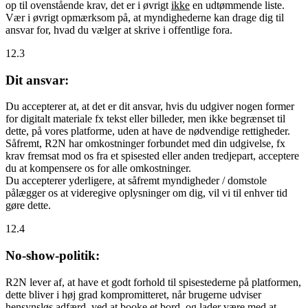
op til ovenstående krav, det er i øvrigt
ikke
en udtømmende liste.
Vær i øvrigt opmærksom på, at myndighederne kan drage dig til
ansvar for, hvad du vælger at skrive i offentlige fora.
12.3
Dit ansvar:
Du accepterer at, at det er dit ansvar, hvis du udgiver nogen former
for digitalt materiale fx tekst eller billeder, men ikke begrænset til
dette, på vores platforme, uden at have de nødvendige rettigheder.
Såfremt, R2N har omkostninger forbundet med din udgivelse, fx
krav fremsat mod os fra et spisested eller anden tredjepart, acceptere
du at kompensere os for alle omkostninger.
Du accepterer yderligere, at såfremt myndigheder / domstole
pålægger os at videregive oplysninger om dig, vil vi til enhver tid
gøre dette.
12.4
No-show-politik:
R2N lever af, at have et godt forhold til spisestederne på platformen,
dette bliver i høj grad kompromitteret, når brugerne udviser
hensynsløs adfærd, ved at booke et bord, og lader være med at