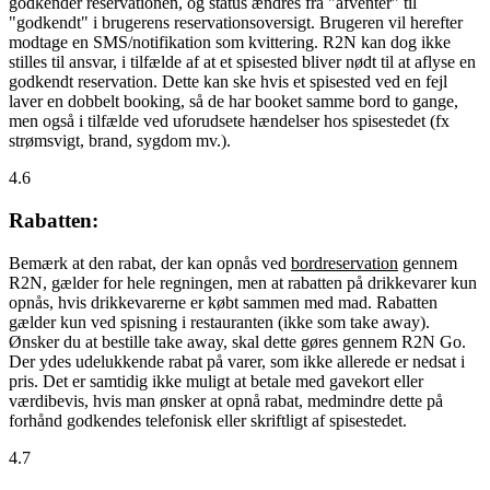
godkender reservationen, og status ændres fra "afventer" til
"godkendt" i brugerens reservationsoversigt. Brugeren vil herefter
modtage en SMS/notifikation som kvittering. R2N kan dog ikke
stilles til ansvar, i tilfælde af at et spisested bliver nødt til at aflyse en
godkendt reservation. Dette kan ske hvis et spisested ved en fejl
laver en dobbelt booking, så de har booket samme bord to gange,
men også i tilfælde ved uforudsete hændelser hos spisestedet (fx
strømsvigt, brand, sygdom mv.).
4.6
Rabatten:
Bemærk at den rabat, der kan opnås ved
bordreservation
gennem
R2N, gælder for hele regningen, men at rabatten på drikkevarer kun
opnås, hvis drikkevarerne er købt sammen med mad. Rabatten
gælder kun ved spisning i restauranten (ikke som take away).
Ønsker du at bestille take away, skal dette gøres gennem R2N Go.
Der ydes udelukkende rabat på varer, som ikke allerede er nedsat i
pris. Det er samtidig ikke muligt at betale med gavekort eller
værdibevis, hvis man ønsker at opnå rabat, medmindre dette på
forhånd godkendes telefonisk eller skriftligt af spisestedet.
4.7