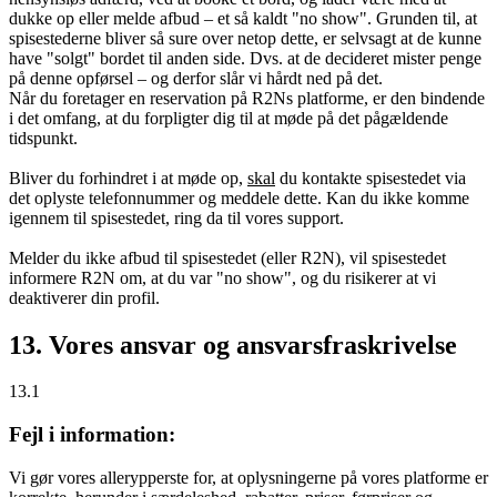
dukke op eller melde afbud – et så kaldt "no show". Grunden til, at
spisestederne bliver så sure over netop dette, er selvsagt at de kunne
have "solgt" bordet til anden side. Dvs. at de decideret mister penge
på denne opførsel – og derfor slår vi hårdt ned på det.
Når du foretager en reservation på R2Ns platforme, er den bindende
i det omfang, at du forpligter dig til at møde på det pågældende
tidspunkt.
Bliver du forhindret i at møde op,
skal
du kontakte spisestedet via
det oplyste telefonnummer og meddele dette. Kan du ikke komme
igennem til spisestedet, ring da til vores support.
Melder du ikke afbud til spisestedet (eller R2N), vil spisestedet
informere R2N om, at du var "no show", og du risikerer at vi
deaktiverer din profil.
13. Vores ansvar og ansvarsfraskrivelse
13.1
Fejl i information:
Vi gør vores allerypperste for, at oplysningerne på vores platforme er