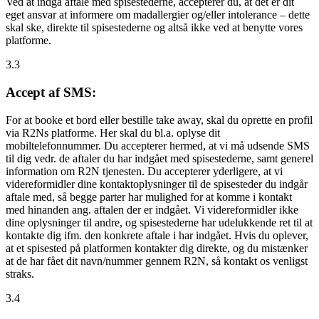
Ved at indgå aftale med spisestederne, accepterer du, at det er dit
eget ansvar at informere om madallergier og/eller intolerance – dette
skal ske, direkte til spisestederne og altså ikke ved at benytte vores
platforme.
3.3
Accept af SMS:
For at booke et bord eller bestille take away, skal du oprette en profil
via R2Ns platforme. Her skal du bl.a. oplyse dit
mobiltelefonnummer. Du accepterer hermed, at vi må udsende SMS
til dig vedr. de aftaler du har indgået med spisestederne, samt generel
information om R2N tjenesten. Du accepterer yderligere, at vi
videreformidler dine kontaktoplysninger til de spisesteder du indgår
aftale med, så begge parter har mulighed for at komme i kontakt
med hinanden ang. aftalen der er indgået. Vi videreformidler ikke
dine oplysninger til andre, og spisestederne har udelukkende ret til at
kontakte dig ifm. den konkrete aftale i har indgået. Hvis du oplever,
at et spisested på platformen kontakter dig direkte, og du mistænker
at de har fået dit navn/nummer gennem R2N, så kontakt os venligst
straks.
3.4