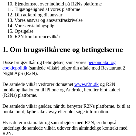
Ejendomsret over indhold på R2Ns platforme
Tilgængelighed af vores platforme
Din adfærd og dit ansvar
Vores ansvar og ansvarsfraskrivelse
Vores erstatningspligt
Opsigelse
R2N konkurrencevilkår
1. Om brugsvilkårene og betingelserne
Disse brugsvilkår og betingelser, samt vores
persondata- og
cookiepolitik
(samlede vilkår) udgør din aftale med Restaurant 2
Night ApS (R2N).
De samlede vilkår vedrører domænet
www.r2n.dk
og R2N
mobilapplikationen til iPhone og Android, herefter blot kaldet
(R2Ns) platforme.
De samlede vilkår gælder, når du benytter R2Ns platforme, fx til at
booke bord, købe take away eller blot søge information.
Hvis du er restauratør og samarbejder med R2N, er du også
underlagt de samlede vilkår, udover din almindelige kontrakt med
R2N.