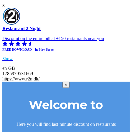
x
Restaurant 2 Night
Discount on the entire bill at +150 restaurants near you
FREE DOWNLOAD - In Play Store
Show
en-GB
1785979531669
https://www.r2n.dk/
×
Welcome to
Here you will find last-minute discount on restaurants