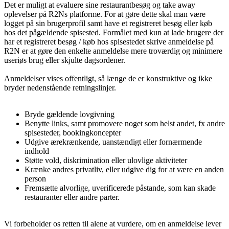
Det er muligt at evaluere sine restaurantbesøg og take away
oplevelser på R2Ns platforme. For at gøre dette skal man være
logget på sin brugerprofil samt have et registreret besøg eller køb
hos det pågældende spisested. Formålet med kun at lade brugere der
har et registreret besøg / køb hos spisestedet skrive anmeldelse på
R2N er at gøre den enkelte anmeldelse mere troværdig og minimere
useriøs brug eller skjulte dagsordener.
Anmeldelser vises offentligt, så længe de er konstruktive og ikke
bryder nedenstående retningslinjer.
Bryde gældende lovgivning
Benytte links, samt promovere noget som helst andet, fx andre
spisesteder, bookingkoncepter
Udgive ærekrænkende, uanstændigt eller fornærmende
indhold
Støtte vold, diskrimination eller ulovlige aktiviteter
Krænke andres privatliv, eller udgive dig for at være en anden
person
Fremsætte alvorlige, uverificerede påstande, som kan skade
restauranter eller andre parter.
Vi forbeholder os retten til alene at vurdere, om en anmeldelse lever