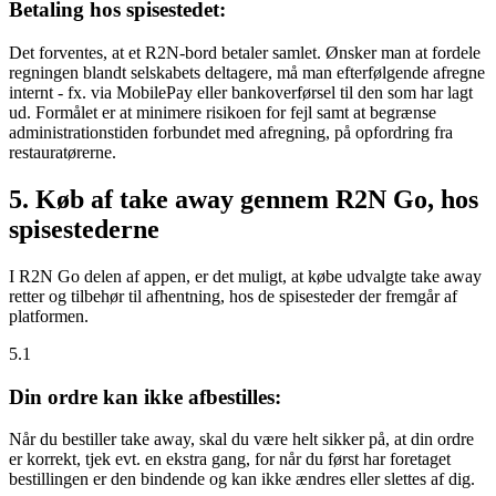
Betaling hos spisestedet:
Det forventes, at et R2N-bord betaler samlet. Ønsker man at fordele
regningen blandt selskabets deltagere, må man efterfølgende afregne
internt - fx. via MobilePay eller bankoverførsel til den som har lagt
ud. Formålet er at minimere risikoen for fejl samt at begrænse
administrationstiden forbundet med afregning, på opfordring fra
restauratørerne.
5. Køb af take away gennem R2N Go, hos
spisestederne
I R2N Go delen af appen, er det muligt, at købe udvalgte take away
retter og tilbehør til afhentning, hos de spisesteder der fremgår af
platformen.
5.1
Din ordre kan ikke afbestilles:
Når du bestiller take away, skal du være helt sikker på, at din ordre
er korrekt, tjek evt. en ekstra gang, for når du først har foretaget
bestillingen er den bindende og kan ikke ændres eller slettes af dig.