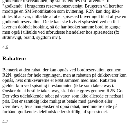
godkender reservationen, og status ændres fra "afventer" til
"godkendt" i brugerens reservationsoversigt. Brugeren vil herefter
modtage en SMS/notifikation som kvittering. R2N kan dog ikke
stilles til ansvar, i tilfælde af at et spisested bliver nødt til at aflyse en
godkendt reservation. Dette kan ske hvis et spisested ved en fejl
laver en dobbelt booking, så de har booket samme bord to gange,
men også i tilfælde ved uforudsete hændelser hos spisestedet (fx
strømsvigt, brand, sygdom mv.).
4.6
Rabatten:
Bemærk at den rabat, der kan opnås ved
bordreservation
gennem
R2N, gælder for hele regningen, men at rabatten på drikkevarer kun
opnås, hvis drikkevarerne er købt sammen med mad. Rabatten
gælder kun ved spisning i restauranten (ikke som take away).
Ønsker du at bestille take away, skal dette gøres gennem R2N Go.
Der ydes udelukkende rabat på varer, som ikke allerede er nedsat i
pris. Det er samtidig ikke muligt at betale med gavekort eller
værdibevis, hvis man ønsker at opnå rabat, medmindre dette på
forhånd godkendes telefonisk eller skriftligt af spisestedet.
4.7