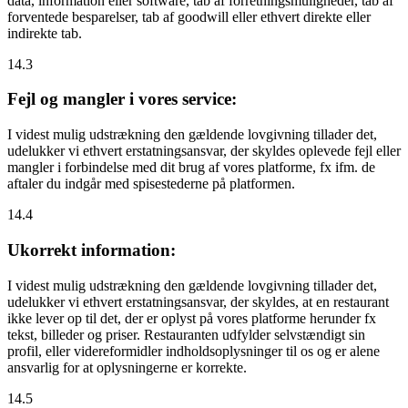
data, information eller software, tab af forretningsmuligheder, tab af
forventede besparelser, tab af goodwill eller ethvert direkte eller
indirekte tab.
14.3
Fejl og mangler i vores service:
I videst mulig udstrækning den gældende lovgivning tillader det,
udelukker vi ethvert erstatningsansvar, der skyldes oplevede fejl eller
mangler i forbindelse med dit brug af vores platforme, fx ifm. de
aftaler du indgår med spisestederne på platformen.
14.4
Ukorrekt information:
I videst mulig udstrækning den gældende lovgivning tillader det,
udelukker vi ethvert erstatningsansvar, der skyldes, at en restaurant
ikke lever op til det, der er oplyst på vores platforme herunder fx
tekst, billeder og priser. Restauranten udfylder selvstændigt sin
profil, eller videreformidler indholdsoplysninger til os og er alene
ansvarlig for at oplysningerne er korrekte.
14.5