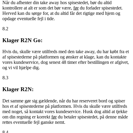
Når du afhenter din take away hos spisestedet, bør du altid
kontrollere at alt er som det bør være,
før
du forlader spisestedet.
Herved kan du sørge for, at du altid får det rigtige med hjem og
opdage eventuelle fejl i tide.
8.2
Klager R2N Go:
Hvis du, skulle være utilfreds med den take away, du har købt fra et
af spisestederne på platformen og ønsker at klage, kan du kontakte
vores kundeservice, dog senest 48 timer efter bestillingen er afgivet,
og vi vil hjælpe dig.
8.3
Klager R2N:
Det samme gør sig gældende, når du har reserveret bord og spiser
hos et af spisestederne på platformen. Hvis du skulle være utilfreds
med noget, så kontakt vores kundeservice. Husk dog altid at tjekke
om din regning er korrekt
før
du betaler spisestedet, på denne måde
rettes eventuelle fejl ganske nemt.
8.4