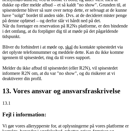
dukke op eller melde afbud – et så kaldt "no show". Grunden til, at
spisestederne bliver så sure over netop dette, er selvsagt at de kunne
have "solgt" bordet til anden side. Dvs. at de decideret mister penge
på denne opførsel – og derfor slår vi hårdt ned på det.
Når du foretager en reservation på R2Ns platforme, er den bindende
i det omfang, at du forpligter dig til at møde på det pågældende
tidspunkt.
Bliver du forhindret i at møde op,
skal
du kontakte spisestedet via
det oplyste telefonnummer og meddele dette. Kan du ikke komme
igennem til spisestedet, ring da til vores support.
Melder du ikke afbud til spisestedet (eller R2N), vil spisestedet
informere R2N om, at du var "no show", og du risikerer at vi
deaktiverer din profil.
13. Vores ansvar og ansvarsfraskrivelse
13.1
Fejl i information:
Vi gør vores allerypperste for, at oplysningerne på vores platforme er