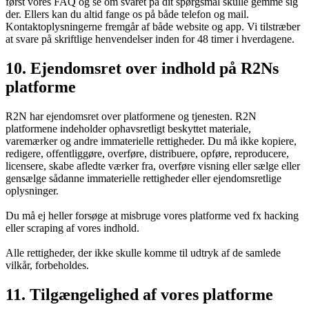
først vores FAQ og se om svaret på dit spørgsmål skulle gemme sig
der. Ellers kan du altid fange os på både telefon og mail.
Kontaktoplysningerne fremgår af både website og app. Vi tilstræber
at svare på skriftlige henvendelser inden for 48 timer i hverdagene.
10. Ejendomsret over indhold på R2Ns
platforme
R2N har ejendomsret over platformene og tjenesten. R2N
platformene indeholder ophavsretligt beskyttet materiale,
varemærker og andre immaterielle rettigheder. Du må ikke kopiere,
redigere, offentliggøre, overføre, distribuere, opføre, reproducere,
licensere, skabe afledte værker fra, overføre visning eller sælge eller
gensælge sådanne immaterielle rettigheder eller ejendomsretlige
oplysninger.
Du må ej heller forsøge at misbruge vores platforme ved fx hacking
eller scraping af vores indhold.
Alle rettigheder, der ikke skulle komme til udtryk af de samlede
vilkår, forbeholdes.
11. Tilgængelighed af vores platforme