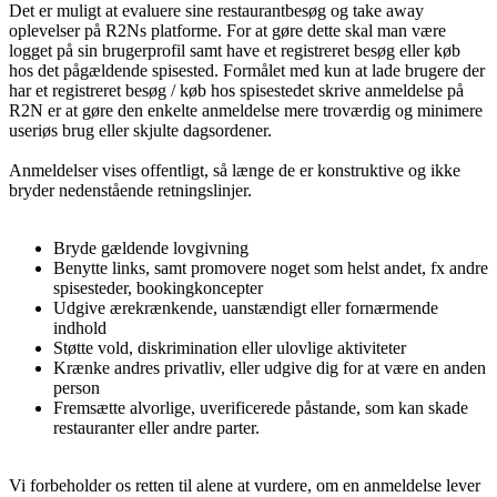
Det er muligt at evaluere sine restaurantbesøg og take away
oplevelser på R2Ns platforme. For at gøre dette skal man være
logget på sin brugerprofil samt have et registreret besøg eller køb
hos det pågældende spisested. Formålet med kun at lade brugere der
har et registreret besøg / køb hos spisestedet skrive anmeldelse på
R2N er at gøre den enkelte anmeldelse mere troværdig og minimere
useriøs brug eller skjulte dagsordener.
Anmeldelser vises offentligt, så længe de er konstruktive og ikke
bryder nedenstående retningslinjer.
Bryde gældende lovgivning
Benytte links, samt promovere noget som helst andet, fx andre
spisesteder, bookingkoncepter
Udgive ærekrænkende, uanstændigt eller fornærmende
indhold
Støtte vold, diskrimination eller ulovlige aktiviteter
Krænke andres privatliv, eller udgive dig for at være en anden
person
Fremsætte alvorlige, uverificerede påstande, som kan skade
restauranter eller andre parter.
Vi forbeholder os retten til alene at vurdere, om en anmeldelse lever