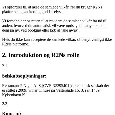
Vi opfordrer til, at læse de samlede vilkår, før du bruger R2Ns
platforme og ønsker dig god læselyst.
Vi forbeholder os retten til at revidere de samlede vilkår fra tid til
anden, hvorved du automatisk vil være nødsaget til at godkende
dem på ny, ved booking eller køb af take away.
Hvis du ikke kan acceptere de samlede vilkår, så benyt venligst ikke
R2Ns platforme.
2. Introduktion og R2Ns rolle
2.1
Selskabsoplysninger:
Restaurant 2 Night ApS (CVR 32295401 ) er et dansk selskab der
er stiftet i 2009, vi har til huse på Vestergade 16, 3. sal, 1459
København K.
2.2
Koncept: