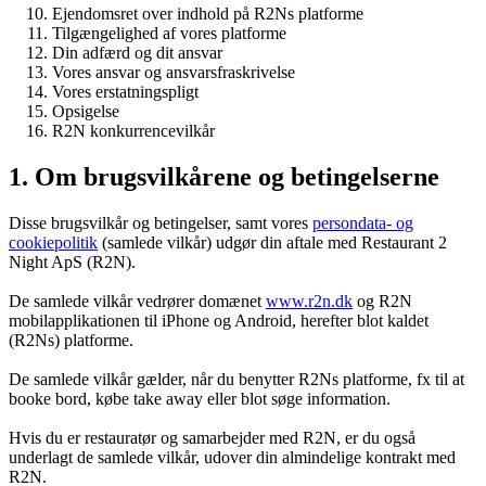
Ejendomsret over indhold på R2Ns platforme
Tilgængelighed af vores platforme
Din adfærd og dit ansvar
Vores ansvar og ansvarsfraskrivelse
Vores erstatningspligt
Opsigelse
R2N konkurrencevilkår
1. Om brugsvilkårene og betingelserne
Disse brugsvilkår og betingelser, samt vores
persondata- og
cookiepolitik
(samlede vilkår) udgør din aftale med Restaurant 2
Night ApS (R2N).
De samlede vilkår vedrører domænet
www.r2n.dk
og R2N
mobilapplikationen til iPhone og Android, herefter blot kaldet
(R2Ns) platforme.
De samlede vilkår gælder, når du benytter R2Ns platforme, fx til at
booke bord, købe take away eller blot søge information.
Hvis du er restauratør og samarbejder med R2N, er du også
underlagt de samlede vilkår, udover din almindelige kontrakt med
R2N.