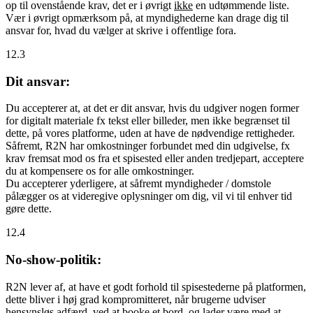
op til ovenstående krav, det er i øvrigt
ikke
en udtømmende liste.
Vær i øvrigt opmærksom på, at myndighederne kan drage dig til
ansvar for, hvad du vælger at skrive i offentlige fora.
12.3
Dit ansvar:
Du accepterer at, at det er dit ansvar, hvis du udgiver nogen former
for digitalt materiale fx tekst eller billeder, men ikke begrænset til
dette, på vores platforme, uden at have de nødvendige rettigheder.
Såfremt, R2N har omkostninger forbundet med din udgivelse, fx
krav fremsat mod os fra et spisested eller anden tredjepart, acceptere
du at kompensere os for alle omkostninger.
Du accepterer yderligere, at såfremt myndigheder / domstole
pålægger os at videregive oplysninger om dig, vil vi til enhver tid
gøre dette.
12.4
No-show-politik:
R2N lever af, at have et godt forhold til spisestederne på platformen,
dette bliver i høj grad kompromitteret, når brugerne udviser
hensynsløs adfærd, ved at booke et bord, og lader være med at