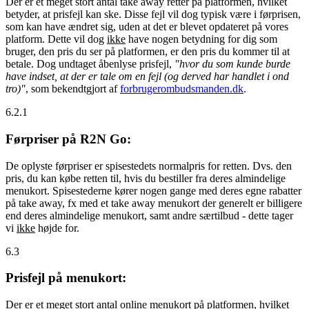
Der er et meget stort antal take away retter på platformen, hvilket
betyder, at prisfejl kan ske. Disse fejl vil dog typisk være i førprisen,
som kan have ændret sig, uden at det er blevet opdateret på vores
platform. Dette vil dog
ikke
have nogen betydning for dig som
bruger, den pris du ser på platformen, er den pris du kommer til at
betale. Dog undtaget åbenlyse prisfejl,
"hvor du som kunde burde
have indset, at der er tale om en fejl (og derved har handlet i ond
tro)"
, som bekendtgjort af
forbrugerombudsmanden.dk
.
6.2.1
Førpriser på R2N Go:
De oplyste førpriser er spisestedets normalpris for retten. Dvs. den
pris, du kan købe retten til, hvis du bestiller fra deres almindelige
menukort. Spisestederne kører nogen gange med deres egne rabatter
på take away, fx med et take away menukort der generelt er billigere
end deres almindelige menukort, samt andre særtilbud - dette tager
vi
ikke
højde for.
6.3
Prisfejl på menukort:
Der er et meget stort antal online menukort på platformen, hvilket