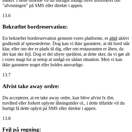
lukket. I dette tilfælde vil du hurtigst muligt blive informeret om
"afvisningen" på SMS eller direkte i appen.
13.6
Bekræftet bordreservation:
En bekræftet bordreservation gennem vores platforme, er
altid
aktivt
godkendt af spisestederne. Dog kan vi ikke garantere, at dit bord står
klar, eller om der er plads til dig, eller om restauranten er åben, da
der kan ske fejl. Dog er det uhyre sjældent, at dette sker, da vi gør alt
i vores magt for at netop at undgå en sådan situation. Men vi kan
ikke garantere noget eller holdes ansvarlige.
13.7
Afvist take away ordre:
Du accepterer, at en take away ordre, kan blive afvist fx ifm.
travlhed eller forkert oplyste åbningstider ol., i dette tilfælde vil du
hurtigt få dette oplyst på SMS eller direkte i appen.
13.8
Fejl på regning: