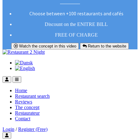
Choose between +100 restaurants and cafés
Discount on the ENITRE BILL
FREE OF CHARGE
Watch the concept in this video
Return to the website
Home
Restaurant search
Reviews
The concept
Restaurateur
Contact
Login
/
Register (Free)
Toggle user menu