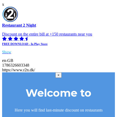
x
Restaurant 2 Night
Discount on the entire bill at +150 restaurants near you
FREE DOWNLOAD - In Play Store
Show
en-GB
1786326603348
https://www.r2n.dk/
×
Welcome to
Here you will find last-minute discount on restaurants