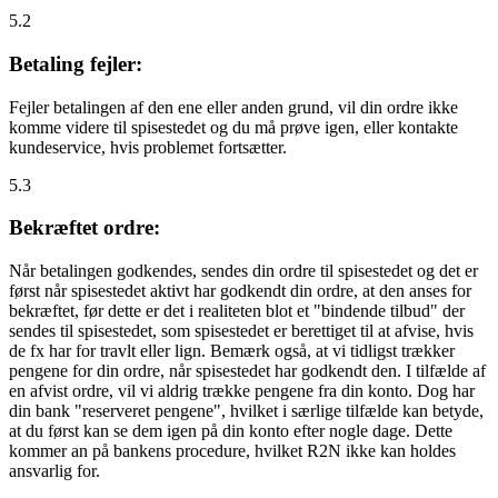
5.2
Betaling fejler:
Fejler betalingen af den ene eller anden grund, vil din ordre ikke
komme videre til spisestedet og du må prøve igen, eller kontakte
kundeservice, hvis problemet fortsætter.
5.3
Bekræftet ordre:
Når betalingen godkendes, sendes din ordre til spisestedet og det er
først når spisestedet aktivt har godkendt din ordre, at den anses for
bekræftet, før dette er det i realiteten blot et "bindende tilbud" der
sendes til spisestedet, som spisestedet er berettiget til at afvise, hvis
de fx har for travlt eller lign. Bemærk også, at vi tidligst trækker
pengene for din ordre, når spisestedet har godkendt den. I tilfælde af
en afvist ordre, vil vi aldrig trække pengene fra din konto. Dog har
din bank "reserveret pengene", hvilket i særlige tilfælde kan betyde,
at du først kan se dem igen på din konto efter nogle dage. Dette
kommer an på bankens procedure, hvilket R2N ikke kan holdes
ansvarlig for.