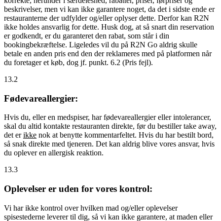
korrekte, herunder i særdeleshed, rabatter, priser, førpriser og
beskrivelser, men vi kan ikke garantere noget, da det i sidste ende er
restauranterne der udfylder og/eller oplyser dette. Derfor kan R2N
ikke holdes ansvarlig for dette. Husk dog, at så snart din reservation
er godkendt, er du garanteret den rabat, som står i din
bookingbekræftelse. Ligeledes vil du på R2N Go aldrig skulle
betale en anden pris end den der reklameres med på platformen når
du foretager et køb, dog jf. punkt. 6.2 (Pris fejl).
13.2
Fødevareallergier:
Hvis du, eller en medspiser, har fødevareallergier eller intolerancer,
skal du altid kontakte restauranten direkte, før du bestiller take away,
det er
ikke
nok at benytte kommentarfeltet. Hvis du har bestilt bord,
så snak direkte med tjeneren. Det kan aldrig blive vores ansvar, hvis
du oplever en allergisk reaktion.
13.3
Oplevelser er uden for vores kontrol:
Vi har ikke kontrol over hvilken mad og/eller oplevelser
spisestederne leverer til dig, så vi kan ikke garantere, at maden eller