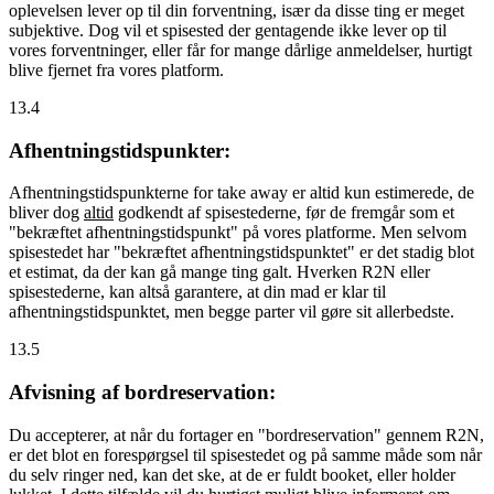
oplevelsen lever op til din forventning, især da disse ting er meget
subjektive. Dog vil et spisested der gentagende ikke lever op til
vores forventninger, eller får for mange dårlige anmeldelser, hurtigt
blive fjernet fra vores platform.
13.4
Afhentningstidspunkter:
Afhentningstidspunkterne for take away er altid kun estimerede, de
bliver dog
altid
godkendt af spisestederne, før de fremgår som et
"bekræftet afhentningstidspunkt" på vores platforme. Men selvom
spisestedet har "bekræftet afhentningstidspunktet" er det stadig blot
et estimat, da der kan gå mange ting galt. Hverken R2N eller
spisestederne, kan altså garantere, at din mad er klar til
afhentningstidspunktet, men begge parter vil gøre sit allerbedste.
13.5
Afvisning af bordreservation:
Du accepterer, at når du fortager en "bordreservation" gennem R2N,
er det blot en forespørgsel til spisestedet og på samme måde som når
du selv ringer ned, kan det ske, at de er fuldt booket, eller holder