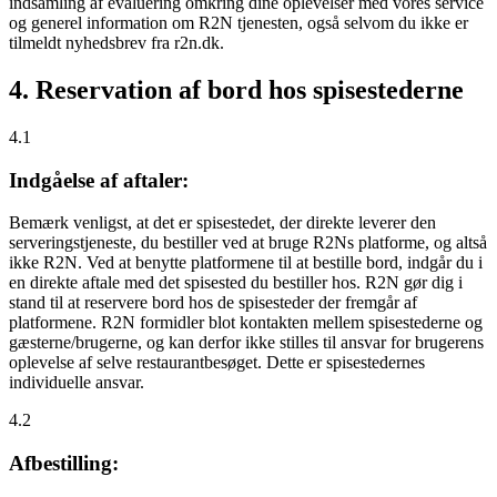
indsamling af evaluering omkring dine oplevelser med vores service
og generel information om R2N tjenesten, også selvom du ikke er
tilmeldt nyhedsbrev fra r2n.dk.
4. Reservation af bord hos spisestederne
4.1
Indgåelse af aftaler:
Bemærk venligst, at det er spisestedet, der direkte leverer den
serveringstjeneste, du bestiller ved at bruge R2Ns platforme, og altså
ikke R2N. Ved at benytte platformene til at bestille bord, indgår du i
en direkte aftale med det spisested du bestiller hos. R2N gør dig i
stand til at reservere bord hos de spisesteder der fremgår af
platformene. R2N formidler blot kontakten mellem spisestederne og
gæsterne/brugerne, og kan derfor ikke stilles til ansvar for brugerens
oplevelse af selve restaurantbesøget. Dette er spisestedernes
individuelle ansvar.
4.2
Afbestilling: