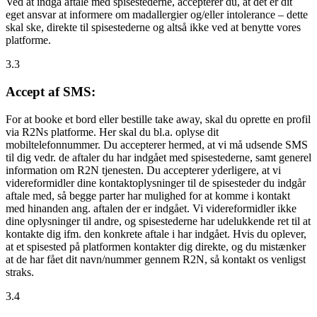
Ved at indgå aftale med spisestederne, accepterer du, at det er dit
eget ansvar at informere om madallergier og/eller intolerance – dette
skal ske, direkte til spisestederne og altså ikke ved at benytte vores
platforme.
3.3
Accept af SMS:
For at booke et bord eller bestille take away, skal du oprette en profil
via R2Ns platforme. Her skal du bl.a. oplyse dit
mobiltelefonnummer. Du accepterer hermed, at vi må udsende SMS
til dig vedr. de aftaler du har indgået med spisestederne, samt generel
information om R2N tjenesten. Du accepterer yderligere, at vi
videreformidler dine kontaktoplysninger til de spisesteder du indgår
aftale med, så begge parter har mulighed for at komme i kontakt
med hinanden ang. aftalen der er indgået. Vi videreformidler ikke
dine oplysninger til andre, og spisestederne har udelukkende ret til at
kontakte dig ifm. den konkrete aftale i har indgået. Hvis du oplever,
at et spisested på platformen kontakter dig direkte, og du mistænker
at de har fået dit navn/nummer gennem R2N, så kontakt os venligst
straks.
3.4