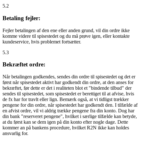
5.2
Betaling fejler:
Fejler betalingen af den ene eller anden grund, vil din ordre ikke
komme videre til spisestedet og du må prøve igen, eller kontakte
kundeservice, hvis problemet fortsætter.
5.3
Bekræftet ordre:
Når betalingen godkendes, sendes din ordre til spisestedet og det er
først når spisestedet aktivt har godkendt din ordre, at den anses for
bekræftet, før dette er det i realiteten blot et "bindende tilbud" der
sendes til spisestedet, som spisestedet er berettiget til at afvise, hvis
de fx har for travlt eller lign. Bemærk også, at vi tidligst trækker
pengene for din ordre, når spisestedet har godkendt den. I tilfælde af
en afvist ordre, vil vi aldrig trække pengene fra din konto. Dog har
din bank "reserveret pengene", hvilket i særlige tilfælde kan betyde,
at du først kan se dem igen på din konto efter nogle dage. Dette
kommer an på bankens procedure, hvilket R2N ikke kan holdes
ansvarlig for.