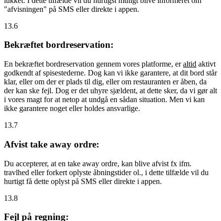
lukket. I dette tilfælde vil du hurtigst muligt blive informeret om
"afvisningen" på SMS eller direkte i appen.
13.6
Bekræftet bordreservation:
En bekræftet bordreservation gennem vores platforme, er
altid
aktivt
godkendt af spisestederne. Dog kan vi ikke garantere, at dit bord står
klar, eller om der er plads til dig, eller om restauranten er åben, da
der kan ske fejl. Dog er det uhyre sjældent, at dette sker, da vi gør alt
i vores magt for at netop at undgå en sådan situation. Men vi kan
ikke garantere noget eller holdes ansvarlige.
13.7
Afvist take away ordre:
Du accepterer, at en take away ordre, kan blive afvist fx ifm.
travlhed eller forkert oplyste åbningstider ol., i dette tilfælde vil du
hurtigt få dette oplyst på SMS eller direkte i appen.
13.8
Fejl på regning: