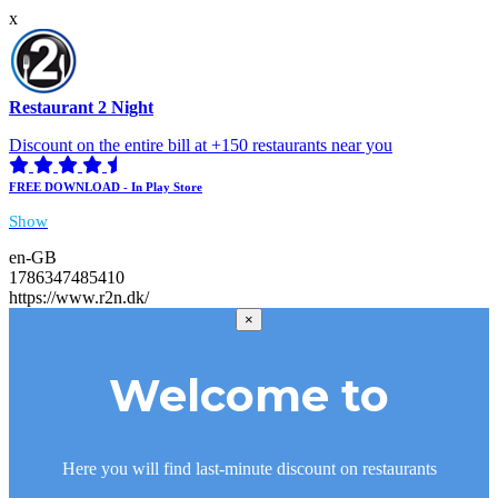
x
Restaurant 2 Night
Discount on the entire bill at +150 restaurants near you
FREE DOWNLOAD - In Play Store
Show
en-GB
1786347485410
https://www.r2n.dk/
×
Welcome to
Here you will find last-minute discount on restaurants