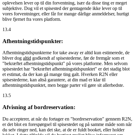
oplevelsen lever op til din forventning, især da disse ting er meget
subjektive. Dog vil et spisested der gentagende ikke lever op til
vores forventninger, eller får for mange dårlige anmeldelser, hurtigt
blive fjernet fra vores platform.
13.4
Afhentningstidspunkter:
Afhentningstidspunkterne for take away er altid kun estimerede, de
bliver dog
altid
godkendt af spisestederne, før de fremgår som et
"bekræftet afhentningstidspunkt" på vores platforme. Men selvom
spisestedet har "bekræftet afhentningstidspunktet" er det stadig blot
et estimat, da der kan gå mange ting galt. Hverken R2N eller
spisestederne, kan altså garantere, at din mad er klar til
afhentningstidspunktet, men begge parter vil gøre sit allerbedste.
13.5
Afvisning af bordreservation:
Du accepterer, at når du fortager en "bordreservation" gennem R2N,
er det blot en forespørgsel til spisestedet og på samme måde som når
du selv ringer ned, kan det ske, at de er fuldt booket, eller holder