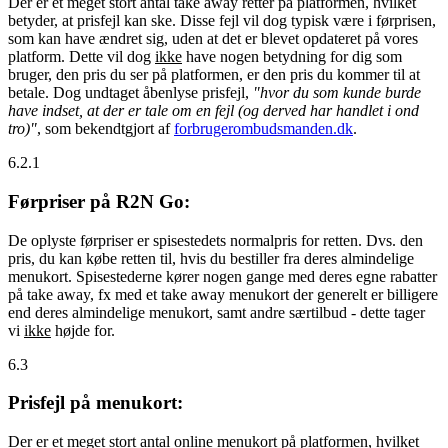
Der er et meget stort antal take away retter på platformen, hvilket
betyder, at prisfejl kan ske. Disse fejl vil dog typisk være i førprisen,
som kan have ændret sig, uden at det er blevet opdateret på vores
platform. Dette vil dog
ikke
have nogen betydning for dig som
bruger, den pris du ser på platformen, er den pris du kommer til at
betale. Dog undtaget åbenlyse prisfejl,
"hvor du som kunde burde
have indset, at der er tale om en fejl (og derved har handlet i ond
tro)"
, som bekendtgjort af
forbrugerombudsmanden.dk
.
6.2.1
Førpriser på R2N Go:
De oplyste førpriser er spisestedets normalpris for retten. Dvs. den
pris, du kan købe retten til, hvis du bestiller fra deres almindelige
menukort. Spisestederne kører nogen gange med deres egne rabatter
på take away, fx med et take away menukort der generelt er billigere
end deres almindelige menukort, samt andre særtilbud - dette tager
vi
ikke
højde for.
6.3
Prisfejl på menukort:
Der er et meget stort antal online menukort på platformen, hvilket