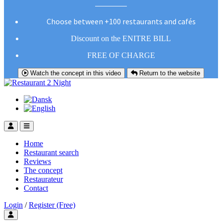
Choose between +100 restaurants and cafés
Discount on the ENITRE BILL
FREE OF CHARGE
Watch the concept in this video
Return to the website
Home
Restaurant search
Reviews
The concept
Restaurateur
Contact
Login
/
Register (Free)
Toggle user menu