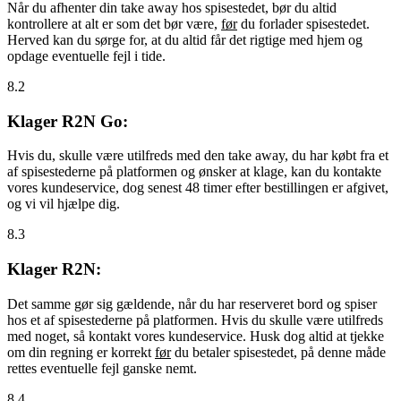
Når du afhenter din take away hos spisestedet, bør du altid
kontrollere at alt er som det bør være,
før
du forlader spisestedet.
Herved kan du sørge for, at du altid får det rigtige med hjem og
opdage eventuelle fejl i tide.
8.2
Klager R2N Go:
Hvis du, skulle være utilfreds med den take away, du har købt fra et
af spisestederne på platformen og ønsker at klage, kan du kontakte
vores kundeservice, dog senest 48 timer efter bestillingen er afgivet,
og vi vil hjælpe dig.
8.3
Klager R2N:
Det samme gør sig gældende, når du har reserveret bord og spiser
hos et af spisestederne på platformen. Hvis du skulle være utilfreds
med noget, så kontakt vores kundeservice. Husk dog altid at tjekke
om din regning er korrekt
før
du betaler spisestedet, på denne måde
rettes eventuelle fejl ganske nemt.
8.4