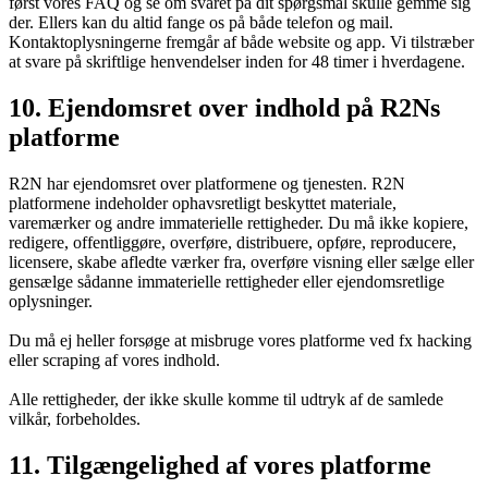
først vores FAQ og se om svaret på dit spørgsmål skulle gemme sig
der. Ellers kan du altid fange os på både telefon og mail.
Kontaktoplysningerne fremgår af både website og app. Vi tilstræber
at svare på skriftlige henvendelser inden for 48 timer i hverdagene.
10. Ejendomsret over indhold på R2Ns
platforme
R2N har ejendomsret over platformene og tjenesten. R2N
platformene indeholder ophavsretligt beskyttet materiale,
varemærker og andre immaterielle rettigheder. Du må ikke kopiere,
redigere, offentliggøre, overføre, distribuere, opføre, reproducere,
licensere, skabe afledte værker fra, overføre visning eller sælge eller
gensælge sådanne immaterielle rettigheder eller ejendomsretlige
oplysninger.
Du må ej heller forsøge at misbruge vores platforme ved fx hacking
eller scraping af vores indhold.
Alle rettigheder, der ikke skulle komme til udtryk af de samlede
vilkår, forbeholdes.
11. Tilgængelighed af vores platforme