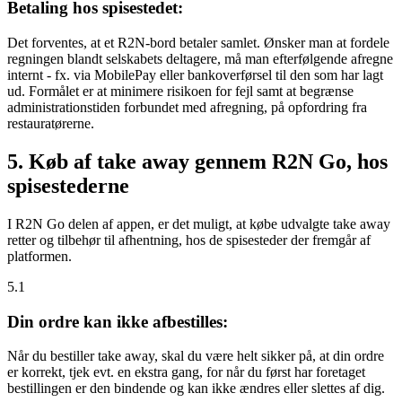
Betaling hos spisestedet:
Det forventes, at et R2N-bord betaler samlet. Ønsker man at fordele
regningen blandt selskabets deltagere, må man efterfølgende afregne
internt - fx. via MobilePay eller bankoverførsel til den som har lagt
ud. Formålet er at minimere risikoen for fejl samt at begrænse
administrationstiden forbundet med afregning, på opfordring fra
restauratørerne.
5. Køb af take away gennem R2N Go, hos
spisestederne
I R2N Go delen af appen, er det muligt, at købe udvalgte take away
retter og tilbehør til afhentning, hos de spisesteder der fremgår af
platformen.
5.1
Din ordre kan ikke afbestilles:
Når du bestiller take away, skal du være helt sikker på, at din ordre
er korrekt, tjek evt. en ekstra gang, for når du først har foretaget
bestillingen er den bindende og kan ikke ændres eller slettes af dig.