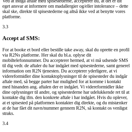
Ved at indgå aftale med spisestederne, accepterer du, at det er dit
eget ansvar at informere om madallergier og/eller intolerance – dette
skal ske, direkte til spisestederne og altså ikke ved at benytte vores
platforme.
3.3
Accept af SMS:
For at booke et bord eller bestille take away, skal du oprette en profil
via R2Ns platforme. Her skal du bl.a. oplyse dit
mobiltelefonnummer. Du accepterer hermed, at vi må udsende SMS
til dig vedr. de aftaler du har indgået med spisestederne, samt generel
information om R2N tjenesten. Du accepterer yderligere, at vi
videreformidler dine kontaktoplysninger til de spisesteder du indgår
aftale med, så begge parter har mulighed for at komme i kontakt
med hinanden ang. aftalen der er indgået. Vi videreformidler ikke
dine oplysninger til andre, og spisestederne har udelukkende ret til at
kontakte dig ifm. den konkrete aftale i har indgået. Hvis du oplever,
at et spisested på platformen kontakter dig direkte, og du mistænker
at de har fået dit navn/nummer gennem R2N, så kontakt os venligst
straks.
3.4