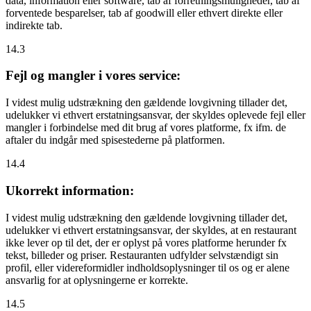
data, information eller software, tab af forretningsmuligheder, tab af
forventede besparelser, tab af goodwill eller ethvert direkte eller
indirekte tab.
14.3
Fejl og mangler i vores service:
I videst mulig udstrækning den gældende lovgivning tillader det,
udelukker vi ethvert erstatningsansvar, der skyldes oplevede fejl eller
mangler i forbindelse med dit brug af vores platforme, fx ifm. de
aftaler du indgår med spisestederne på platformen.
14.4
Ukorrekt information:
I videst mulig udstrækning den gældende lovgivning tillader det,
udelukker vi ethvert erstatningsansvar, der skyldes, at en restaurant
ikke lever op til det, der er oplyst på vores platforme herunder fx
tekst, billeder og priser. Restauranten udfylder selvstændigt sin
profil, eller videreformidler indholdsoplysninger til os og er alene
ansvarlig for at oplysningerne er korrekte.
14.5