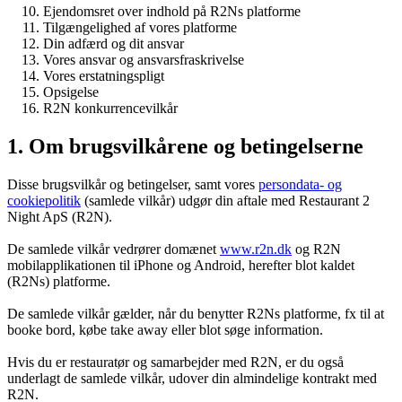
Ejendomsret over indhold på R2Ns platforme
Tilgængelighed af vores platforme
Din adfærd og dit ansvar
Vores ansvar og ansvarsfraskrivelse
Vores erstatningspligt
Opsigelse
R2N konkurrencevilkår
1. Om brugsvilkårene og betingelserne
Disse brugsvilkår og betingelser, samt vores
persondata- og
cookiepolitik
(samlede vilkår) udgør din aftale med Restaurant 2
Night ApS (R2N).
De samlede vilkår vedrører domænet
www.r2n.dk
og R2N
mobilapplikationen til iPhone og Android, herefter blot kaldet
(R2Ns) platforme.
De samlede vilkår gælder, når du benytter R2Ns platforme, fx til at
booke bord, købe take away eller blot søge information.
Hvis du er restauratør og samarbejder med R2N, er du også
underlagt de samlede vilkår, udover din almindelige kontrakt med
R2N.