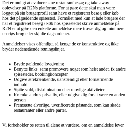
Det er muligt at evaluere sine restaurantbesøg og take away
oplevelser på R2Ns platforme. For at gøre dette skal man være
logget på sin brugerprofil samt have et registreret besøg eller køb
hos det pågældende spisested. Formålet med kun at lade brugere der
har et registreret besøg / køb hos spisestedet skrive anmeldelse på
R2N er at gøre den enkelte anmeldelse mere troværdig og minimere
useriøs brug eller skjulte dagsordener.
Anmeldelser vises offentligt, så længe de er konstruktive og ikke
bryder nedenstående retningslinjer.
Bryde gældende lovgivning
Benytte links, samt promovere noget som helst andet, fx andre
spisesteder, bookingkoncepter
Udgive ærekrænkende, uanstændigt eller fornærmende
indhold
Støtte vold, diskrimination eller ulovlige aktiviteter
Krænke andres privatliv, eller udgive dig for at være en anden
person
Fremsætte alvorlige, uverificerede påstande, som kan skade
restauranter eller andre parter.
Vi forbeholder os retten til alene at vurdere, om en anmeldelse lever