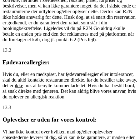
korrekte, herunder i særdeleshed, rabatter, priser, førpriser og
beskrivelser, men vi kan ikke garantere noget, da det i sidste ende er
restauranterne der udfylder og/eller oplyser dette. Derfor kan R2N
ikke holdes ansvarlig for dette. Husk dog, at så snart din reservation
er godkendt, er du garanteret den rabat, som står i din
bookingbekræftelse. Ligeledes vil du på R2N Go aldrig skulle
betale en anden pris end den der reklameres med på platformen når
du foretager et køb, dog jf. punkt. 6.2 (Pris fejl).
13.2
Fødevareallergier:
Hvis du, eller en medspiser, har fødevareallergier eller intolerancer,
skal du altid kontakte restauranten direkte, før du bestiller take away,
det er
ikke
nok at benytte kommentarfeltet. Hvis du har bestilt bord,
så snak direkte med tjeneren. Det kan aldrig blive vores ansvar, hvis
du oplever en allergisk reaktion.
13.3
Oplevelser er uden for vores kontrol:
Vi har ikke kontrol over hvilken mad og/eller oplevelser
spisestederne leverer til dig, så vi kan ikke garantere, at maden eller