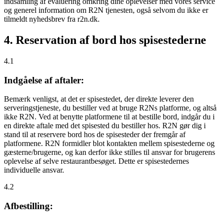
indsamling af evaluering omkring dine oplevelser med vores service
og generel information om R2N tjenesten, også selvom du ikke er
tilmeldt nyhedsbrev fra r2n.dk.
4. Reservation af bord hos spisestederne
4.1
Indgåelse af aftaler:
Bemærk venligst, at det er spisestedet, der direkte leverer den
serveringstjeneste, du bestiller ved at bruge R2Ns platforme, og altså
ikke R2N. Ved at benytte platformene til at bestille bord, indgår du i
en direkte aftale med det spisested du bestiller hos. R2N gør dig i
stand til at reservere bord hos de spisesteder der fremgår af
platformene. R2N formidler blot kontakten mellem spisestederne og
gæsterne/brugerne, og kan derfor ikke stilles til ansvar for brugerens
oplevelse af selve restaurantbesøget. Dette er spisestedernes
individuelle ansvar.
4.2
Afbestilling: