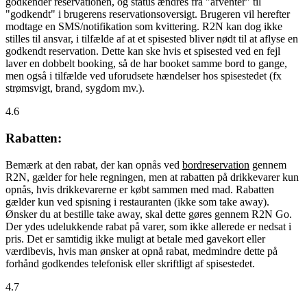
godkender reservationen, og status ændres fra "afventer" til
"godkendt" i brugerens reservationsoversigt. Brugeren vil herefter
modtage en SMS/notifikation som kvittering. R2N kan dog ikke
stilles til ansvar, i tilfælde af at et spisested bliver nødt til at aflyse en
godkendt reservation. Dette kan ske hvis et spisested ved en fejl
laver en dobbelt booking, så de har booket samme bord to gange,
men også i tilfælde ved uforudsete hændelser hos spisestedet (fx
strømsvigt, brand, sygdom mv.).
4.6
Rabatten:
Bemærk at den rabat, der kan opnås ved
bordreservation
gennem
R2N, gælder for hele regningen, men at rabatten på drikkevarer kun
opnås, hvis drikkevarerne er købt sammen med mad. Rabatten
gælder kun ved spisning i restauranten (ikke som take away).
Ønsker du at bestille take away, skal dette gøres gennem R2N Go.
Der ydes udelukkende rabat på varer, som ikke allerede er nedsat i
pris. Det er samtidig ikke muligt at betale med gavekort eller
værdibevis, hvis man ønsker at opnå rabat, medmindre dette på
forhånd godkendes telefonisk eller skriftligt af spisestedet.
4.7