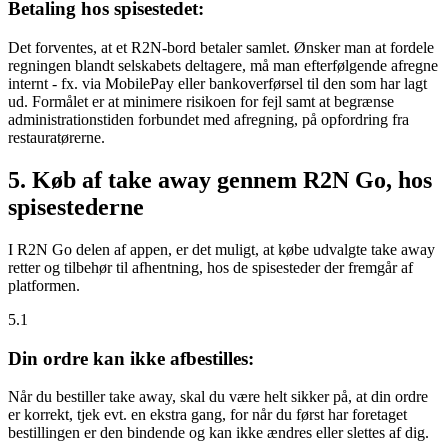
Betaling hos spisestedet:
Det forventes, at et R2N-bord betaler samlet. Ønsker man at fordele
regningen blandt selskabets deltagere, må man efterfølgende afregne
internt - fx. via MobilePay eller bankoverførsel til den som har lagt
ud. Formålet er at minimere risikoen for fejl samt at begrænse
administrationstiden forbundet med afregning, på opfordring fra
restauratørerne.
5. Køb af take away gennem R2N Go, hos
spisestederne
I R2N Go delen af appen, er det muligt, at købe udvalgte take away
retter og tilbehør til afhentning, hos de spisesteder der fremgår af
platformen.
5.1
Din ordre kan ikke afbestilles:
Når du bestiller take away, skal du være helt sikker på, at din ordre
er korrekt, tjek evt. en ekstra gang, for når du først har foretaget
bestillingen er den bindende og kan ikke ændres eller slettes af dig.