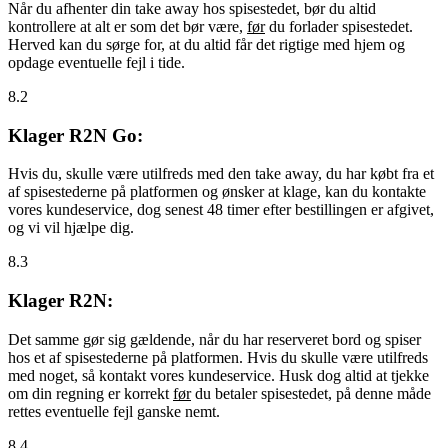
Når du afhenter din take away hos spisestedet, bør du altid
kontrollere at alt er som det bør være,
før
du forlader spisestedet.
Herved kan du sørge for, at du altid får det rigtige med hjem og
opdage eventuelle fejl i tide.
8.2
Klager R2N Go:
Hvis du, skulle være utilfreds med den take away, du har købt fra et
af spisestederne på platformen og ønsker at klage, kan du kontakte
vores kundeservice, dog senest 48 timer efter bestillingen er afgivet,
og vi vil hjælpe dig.
8.3
Klager R2N:
Det samme gør sig gældende, når du har reserveret bord og spiser
hos et af spisestederne på platformen. Hvis du skulle være utilfreds
med noget, så kontakt vores kundeservice. Husk dog altid at tjekke
om din regning er korrekt
før
du betaler spisestedet, på denne måde
rettes eventuelle fejl ganske nemt.
8.4