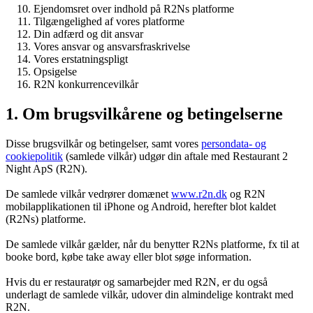
Ejendomsret over indhold på R2Ns platforme
Tilgængelighed af vores platforme
Din adfærd og dit ansvar
Vores ansvar og ansvarsfraskrivelse
Vores erstatningspligt
Opsigelse
R2N konkurrencevilkår
1. Om brugsvilkårene og betingelserne
Disse brugsvilkår og betingelser, samt vores
persondata- og
cookiepolitik
(samlede vilkår) udgør din aftale med Restaurant 2
Night ApS (R2N).
De samlede vilkår vedrører domænet
www.r2n.dk
og R2N
mobilapplikationen til iPhone og Android, herefter blot kaldet
(R2Ns) platforme.
De samlede vilkår gælder, når du benytter R2Ns platforme, fx til at
booke bord, købe take away eller blot søge information.
Hvis du er restauratør og samarbejder med R2N, er du også
underlagt de samlede vilkår, udover din almindelige kontrakt med
R2N.