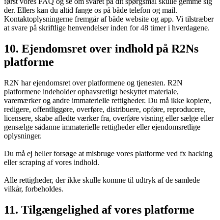
først vores FAQ og se om svaret på dit spørgsmål skulle gemme sig
der. Ellers kan du altid fange os på både telefon og mail.
Kontaktoplysningerne fremgår af både website og app. Vi tilstræber
at svare på skriftlige henvendelser inden for 48 timer i hverdagene.
10. Ejendomsret over indhold på R2Ns
platforme
R2N har ejendomsret over platformene og tjenesten. R2N
platformene indeholder ophavsretligt beskyttet materiale,
varemærker og andre immaterielle rettigheder. Du må ikke kopiere,
redigere, offentliggøre, overføre, distribuere, opføre, reproducere,
licensere, skabe afledte værker fra, overføre visning eller sælge eller
gensælge sådanne immaterielle rettigheder eller ejendomsretlige
oplysninger.
Du må ej heller forsøge at misbruge vores platforme ved fx hacking
eller scraping af vores indhold.
Alle rettigheder, der ikke skulle komme til udtryk af de samlede
vilkår, forbeholdes.
11. Tilgængelighed af vores platforme