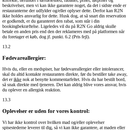
korrekte, herunder i særdeleshed, rabatter, priser, førpriser og
beskrivelser, men vi kan ikke garantere noget, da det i sidste ende er
restauranterne der udfylder og/eller oplyser dette. Derfor kan R2N
ikke holdes ansvarlig for dette. Husk dog, at så snart din reservation
er godkendt, er du garanteret den rabat, som står i din
bookingbekræftelse. Ligeledes vil du på R2N Go aldrig skulle
betale en anden pris end den der reklameres med på platformen når
du foretager et køb, dog jf. punkt. 6.2 (Pris fejl).
13.2
Fødevareallergier:
Hvis du, eller en medspiser, har fødevareallergier eller intolerancer,
skal du altid kontakte restauranten direkte, før du bestiller take away,
det er
ikke
nok at benytte kommentarfeltet. Hvis du har bestilt bord,
så snak direkte med tjeneren. Det kan aldrig blive vores ansvar, hvis
du oplever en allergisk reaktion.
13.3
Oplevelser er uden for vores kontrol:
Vi har ikke kontrol over hvilken mad og/eller oplevelser
spisestederne leverer til dig, så vi kan ikke garantere, at maden eller