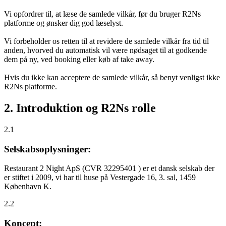
Vi opfordrer til, at læse de samlede vilkår, før du bruger R2Ns
platforme og ønsker dig god læselyst.
Vi forbeholder os retten til at revidere de samlede vilkår fra tid til
anden, hvorved du automatisk vil være nødsaget til at godkende
dem på ny, ved booking eller køb af take away.
Hvis du ikke kan acceptere de samlede vilkår, så benyt venligst ikke
R2Ns platforme.
2. Introduktion og R2Ns rolle
2.1
Selskabsoplysninger:
Restaurant 2 Night ApS (CVR 32295401 ) er et dansk selskab der
er stiftet i 2009, vi har til huse på Vestergade 16, 3. sal, 1459
København K.
2.2
Koncept: