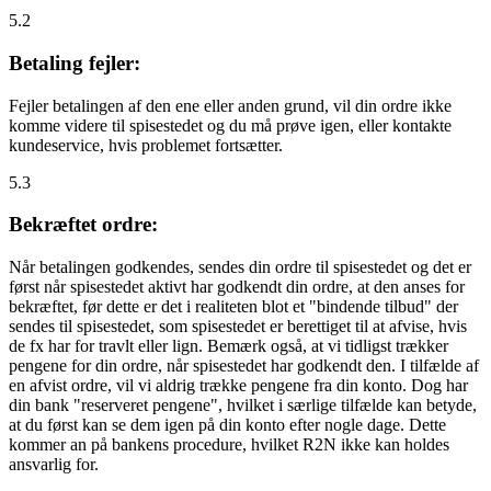
5.2
Betaling fejler:
Fejler betalingen af den ene eller anden grund, vil din ordre ikke
komme videre til spisestedet og du må prøve igen, eller kontakte
kundeservice, hvis problemet fortsætter.
5.3
Bekræftet ordre:
Når betalingen godkendes, sendes din ordre til spisestedet og det er
først når spisestedet aktivt har godkendt din ordre, at den anses for
bekræftet, før dette er det i realiteten blot et "bindende tilbud" der
sendes til spisestedet, som spisestedet er berettiget til at afvise, hvis
de fx har for travlt eller lign. Bemærk også, at vi tidligst trækker
pengene for din ordre, når spisestedet har godkendt den. I tilfælde af
en afvist ordre, vil vi aldrig trække pengene fra din konto. Dog har
din bank "reserveret pengene", hvilket i særlige tilfælde kan betyde,
at du først kan se dem igen på din konto efter nogle dage. Dette
kommer an på bankens procedure, hvilket R2N ikke kan holdes
ansvarlig for.