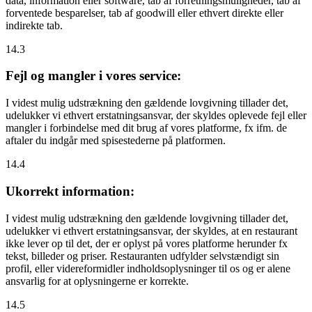
data, information eller software, tab af forretningsmuligheder, tab af
forventede besparelser, tab af goodwill eller ethvert direkte eller
indirekte tab.
14.3
Fejl og mangler i vores service:
I videst mulig udstrækning den gældende lovgivning tillader det,
udelukker vi ethvert erstatningsansvar, der skyldes oplevede fejl eller
mangler i forbindelse med dit brug af vores platforme, fx ifm. de
aftaler du indgår med spisestederne på platformen.
14.4
Ukorrekt information:
I videst mulig udstrækning den gældende lovgivning tillader det,
udelukker vi ethvert erstatningsansvar, der skyldes, at en restaurant
ikke lever op til det, der er oplyst på vores platforme herunder fx
tekst, billeder og priser. Restauranten udfylder selvstændigt sin
profil, eller videreformidler indholdsoplysninger til os og er alene
ansvarlig for at oplysningerne er korrekte.
14.5