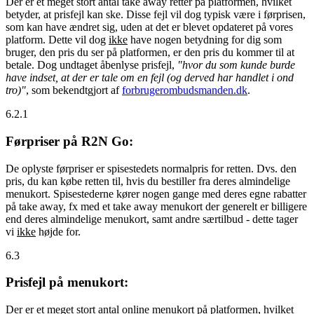
Der er et meget stort antal take away retter på platformen, hvilket
betyder, at prisfejl kan ske. Disse fejl vil dog typisk være i førprisen,
som kan have ændret sig, uden at det er blevet opdateret på vores
platform. Dette vil dog
ikke
have nogen betydning for dig som
bruger, den pris du ser på platformen, er den pris du kommer til at
betale. Dog undtaget åbenlyse prisfejl,
"hvor du som kunde burde
have indset, at der er tale om en fejl (og derved har handlet i ond
tro)"
, som bekendtgjort af
forbrugerombudsmanden.dk
.
6.2.1
Førpriser på R2N Go:
De oplyste førpriser er spisestedets normalpris for retten. Dvs. den
pris, du kan købe retten til, hvis du bestiller fra deres almindelige
menukort. Spisestederne kører nogen gange med deres egne rabatter
på take away, fx med et take away menukort der generelt er billigere
end deres almindelige menukort, samt andre særtilbud - dette tager
vi
ikke
højde for.
6.3
Prisfejl på menukort:
Der er et meget stort antal online menukort på platformen, hvilket