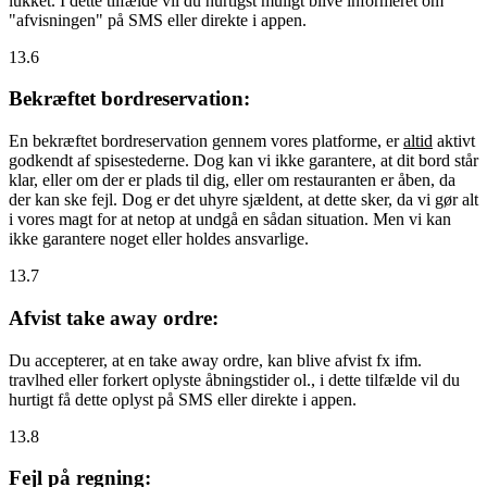
lukket. I dette tilfælde vil du hurtigst muligt blive informeret om
"afvisningen" på SMS eller direkte i appen.
13.6
Bekræftet bordreservation:
En bekræftet bordreservation gennem vores platforme, er
altid
aktivt
godkendt af spisestederne. Dog kan vi ikke garantere, at dit bord står
klar, eller om der er plads til dig, eller om restauranten er åben, da
der kan ske fejl. Dog er det uhyre sjældent, at dette sker, da vi gør alt
i vores magt for at netop at undgå en sådan situation. Men vi kan
ikke garantere noget eller holdes ansvarlige.
13.7
Afvist take away ordre:
Du accepterer, at en take away ordre, kan blive afvist fx ifm.
travlhed eller forkert oplyste åbningstider ol., i dette tilfælde vil du
hurtigt få dette oplyst på SMS eller direkte i appen.
13.8
Fejl på regning: