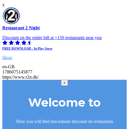
x
Restaurant 2 Night
Discount on the entire bill at +150 restaurants near you
FREE DOWNLOAD - In Play Store
Show
en-GB
1786075145877
https://www.r2n.dk/
×
Welcome to
Here you will find last-minute discount on restaurants