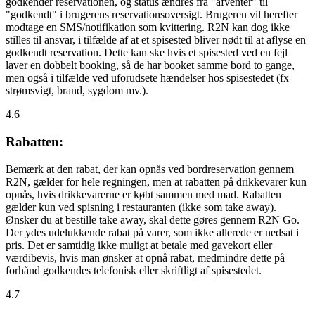
godkender reservationen, og status ændres fra "afventer" til
"godkendt" i brugerens reservationsoversigt. Brugeren vil herefter
modtage en SMS/notifikation som kvittering. R2N kan dog ikke
stilles til ansvar, i tilfælde af at et spisested bliver nødt til at aflyse en
godkendt reservation. Dette kan ske hvis et spisested ved en fejl
laver en dobbelt booking, så de har booket samme bord to gange,
men også i tilfælde ved uforudsete hændelser hos spisestedet (fx
strømsvigt, brand, sygdom mv.).
4.6
Rabatten:
Bemærk at den rabat, der kan opnås ved
bordreservation
gennem
R2N, gælder for hele regningen, men at rabatten på drikkevarer kun
opnås, hvis drikkevarerne er købt sammen med mad. Rabatten
gælder kun ved spisning i restauranten (ikke som take away).
Ønsker du at bestille take away, skal dette gøres gennem R2N Go.
Der ydes udelukkende rabat på varer, som ikke allerede er nedsat i
pris. Det er samtidig ikke muligt at betale med gavekort eller
værdibevis, hvis man ønsker at opnå rabat, medmindre dette på
forhånd godkendes telefonisk eller skriftligt af spisestedet.
4.7