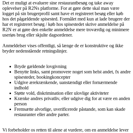
Det er muligt at evaluere sine restaurantbesøg og take away
oplevelser på R2Ns platforme. For at gøre dette skal man være
logget på sin brugerprofil samt have et registreret besøg eller køb
hos det pågældende spisested. Formålet med kun at lade brugere der
har et registreret besøg / køb hos spisestedet skrive anmeldelse på
R2N er at gøre den enkelte anmeldelse mere troværdig og minimere
useriøs brug eller skjulte dagsordener.
Anmeldelser vises offentligt, så længe de er konstruktive og ikke
bryder nedenstående retningslinjer.
Bryde gældende lovgivning
Benytte links, samt promovere noget som helst andet, fx andre
spisesteder, bookingkoncepter
Udgive ærekrænkende, uanstændigt eller fornærmende
indhold
Støtte vold, diskrimination eller ulovlige aktiviteter
Krænke andres privatliv, eller udgive dig for at være en anden
person
Fremsætte alvorlige, uverificerede påstande, som kan skade
restauranter eller andre parter.
Vi forbeholder os retten til alene at vurdere, om en anmeldelse lever