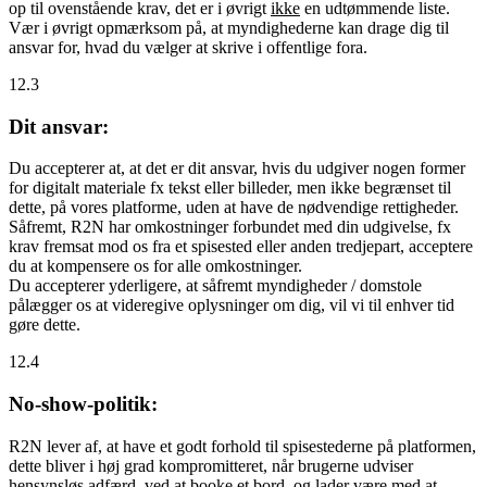
op til ovenstående krav, det er i øvrigt
ikke
en udtømmende liste.
Vær i øvrigt opmærksom på, at myndighederne kan drage dig til
ansvar for, hvad du vælger at skrive i offentlige fora.
12.3
Dit ansvar:
Du accepterer at, at det er dit ansvar, hvis du udgiver nogen former
for digitalt materiale fx tekst eller billeder, men ikke begrænset til
dette, på vores platforme, uden at have de nødvendige rettigheder.
Såfremt, R2N har omkostninger forbundet med din udgivelse, fx
krav fremsat mod os fra et spisested eller anden tredjepart, acceptere
du at kompensere os for alle omkostninger.
Du accepterer yderligere, at såfremt myndigheder / domstole
pålægger os at videregive oplysninger om dig, vil vi til enhver tid
gøre dette.
12.4
No-show-politik:
R2N lever af, at have et godt forhold til spisestederne på platformen,
dette bliver i høj grad kompromitteret, når brugerne udviser
hensynsløs adfærd, ved at booke et bord, og lader være med at