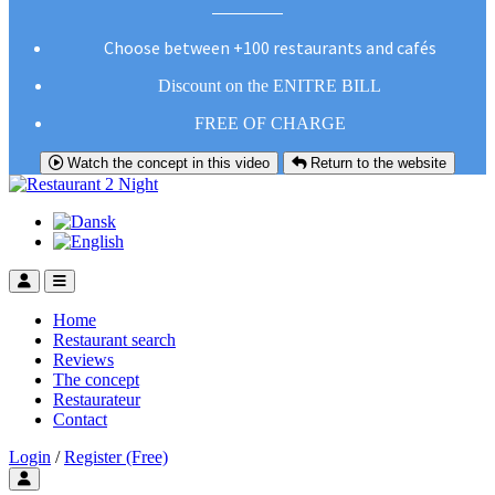
Choose between +100 restaurants and cafés
Discount on the ENITRE BILL
FREE OF CHARGE
Watch the concept in this video
Return to the website
Home
Restaurant search
Reviews
The concept
Restaurateur
Contact
Login
/
Register (Free)
Toggle user menu