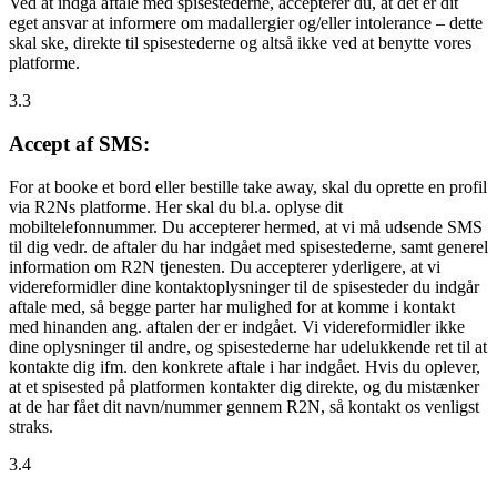
Ved at indgå aftale med spisestederne, accepterer du, at det er dit
eget ansvar at informere om madallergier og/eller intolerance – dette
skal ske, direkte til spisestederne og altså ikke ved at benytte vores
platforme.
3.3
Accept af SMS:
For at booke et bord eller bestille take away, skal du oprette en profil
via R2Ns platforme. Her skal du bl.a. oplyse dit
mobiltelefonnummer. Du accepterer hermed, at vi må udsende SMS
til dig vedr. de aftaler du har indgået med spisestederne, samt generel
information om R2N tjenesten. Du accepterer yderligere, at vi
videreformidler dine kontaktoplysninger til de spisesteder du indgår
aftale med, så begge parter har mulighed for at komme i kontakt
med hinanden ang. aftalen der er indgået. Vi videreformidler ikke
dine oplysninger til andre, og spisestederne har udelukkende ret til at
kontakte dig ifm. den konkrete aftale i har indgået. Hvis du oplever,
at et spisested på platformen kontakter dig direkte, og du mistænker
at de har fået dit navn/nummer gennem R2N, så kontakt os venligst
straks.
3.4