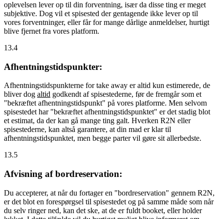
oplevelsen lever op til din forventning, især da disse ting er meget
subjektive. Dog vil et spisested der gentagende ikke lever op til
vores forventninger, eller får for mange dårlige anmeldelser, hurtigt
blive fjernet fra vores platform.
13.4
Afhentningstidspunkter:
Afhentningstidspunkterne for take away er altid kun estimerede, de
bliver dog
altid
godkendt af spisestederne, før de fremgår som et
"bekræftet afhentningstidspunkt" på vores platforme. Men selvom
spisestedet har "bekræftet afhentningstidspunktet" er det stadig blot
et estimat, da der kan gå mange ting galt. Hverken R2N eller
spisestederne, kan altså garantere, at din mad er klar til
afhentningstidspunktet, men begge parter vil gøre sit allerbedste.
13.5
Afvisning af bordreservation:
Du accepterer, at når du fortager en "bordreservation" gennem R2N,
er det blot en forespørgsel til spisestedet og på samme måde som når
du selv ringer ned, kan det ske, at de er fuldt booket, eller holder