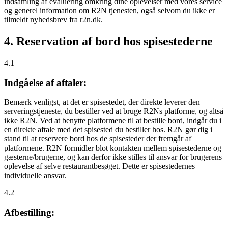
indsamling af evaluering omkring dine oplevelser med vores service
og generel information om R2N tjenesten, også selvom du ikke er
tilmeldt nyhedsbrev fra r2n.dk.
4. Reservation af bord hos spisestederne
4.1
Indgåelse af aftaler:
Bemærk venligst, at det er spisestedet, der direkte leverer den
serveringstjeneste, du bestiller ved at bruge R2Ns platforme, og altså
ikke R2N. Ved at benytte platformene til at bestille bord, indgår du i
en direkte aftale med det spisested du bestiller hos. R2N gør dig i
stand til at reservere bord hos de spisesteder der fremgår af
platformene. R2N formidler blot kontakten mellem spisestederne og
gæsterne/brugerne, og kan derfor ikke stilles til ansvar for brugerens
oplevelse af selve restaurantbesøget. Dette er spisestedernes
individuelle ansvar.
4.2
Afbestilling: