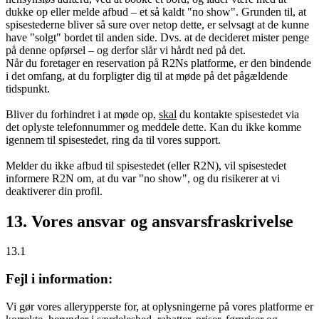
dukke op eller melde afbud – et så kaldt "no show". Grunden til, at
spisestederne bliver så sure over netop dette, er selvsagt at de kunne
have "solgt" bordet til anden side. Dvs. at de decideret mister penge
på denne opførsel – og derfor slår vi hårdt ned på det.
Når du foretager en reservation på R2Ns platforme, er den bindende
i det omfang, at du forpligter dig til at møde på det pågældende
tidspunkt.
Bliver du forhindret i at møde op,
skal
du kontakte spisestedet via
det oplyste telefonnummer og meddele dette. Kan du ikke komme
igennem til spisestedet, ring da til vores support.
Melder du ikke afbud til spisestedet (eller R2N), vil spisestedet
informere R2N om, at du var "no show", og du risikerer at vi
deaktiverer din profil.
13. Vores ansvar og ansvarsfraskrivelse
13.1
Fejl i information:
Vi gør vores allerypperste for, at oplysningerne på vores platforme er