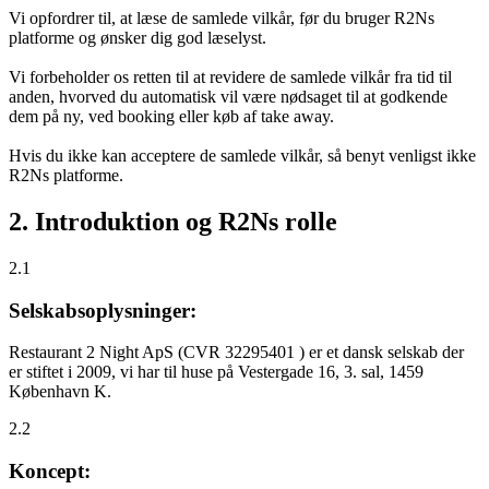
Vi opfordrer til, at læse de samlede vilkår, før du bruger R2Ns
platforme og ønsker dig god læselyst.
Vi forbeholder os retten til at revidere de samlede vilkår fra tid til
anden, hvorved du automatisk vil være nødsaget til at godkende
dem på ny, ved booking eller køb af take away.
Hvis du ikke kan acceptere de samlede vilkår, så benyt venligst ikke
R2Ns platforme.
2. Introduktion og R2Ns rolle
2.1
Selskabsoplysninger:
Restaurant 2 Night ApS (CVR 32295401 ) er et dansk selskab der
er stiftet i 2009, vi har til huse på Vestergade 16, 3. sal, 1459
København K.
2.2
Koncept: