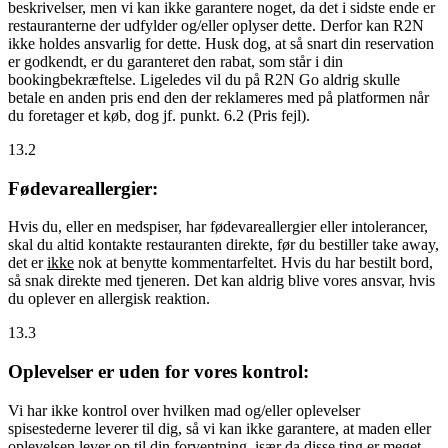
beskrivelser, men vi kan ikke garantere noget, da det i sidste ende er
restauranterne der udfylder og/eller oplyser dette. Derfor kan R2N
ikke holdes ansvarlig for dette. Husk dog, at så snart din reservation
er godkendt, er du garanteret den rabat, som står i din
bookingbekræftelse. Ligeledes vil du på R2N Go aldrig skulle
betale en anden pris end den der reklameres med på platformen når
du foretager et køb, dog jf. punkt. 6.2 (Pris fejl).
13.2
Fødevareallergier:
Hvis du, eller en medspiser, har fødevareallergier eller intolerancer,
skal du altid kontakte restauranten direkte, før du bestiller take away,
det er
ikke
nok at benytte kommentarfeltet. Hvis du har bestilt bord,
så snak direkte med tjeneren. Det kan aldrig blive vores ansvar, hvis
du oplever en allergisk reaktion.
13.3
Oplevelser er uden for vores kontrol:
Vi har ikke kontrol over hvilken mad og/eller oplevelser
spisestederne leverer til dig, så vi kan ikke garantere, at maden eller
oplevelsen lever op til din forventning, især da disse ting er meget