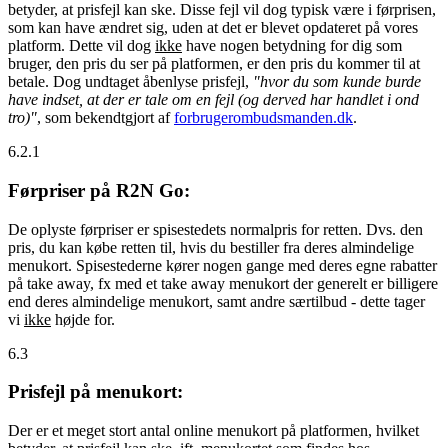
betyder, at prisfejl kan ske. Disse fejl vil dog typisk være i førprisen,
som kan have ændret sig, uden at det er blevet opdateret på vores
platform. Dette vil dog
ikke
have nogen betydning for dig som
bruger, den pris du ser på platformen, er den pris du kommer til at
betale. Dog undtaget åbenlyse prisfejl,
"hvor du som kunde burde
have indset, at der er tale om en fejl (og derved har handlet i ond
tro)"
, som bekendtgjort af
forbrugerombudsmanden.dk
.
6.2.1
Førpriser på R2N Go:
De oplyste førpriser er spisestedets normalpris for retten. Dvs. den
pris, du kan købe retten til, hvis du bestiller fra deres almindelige
menukort. Spisestederne kører nogen gange med deres egne rabatter
på take away, fx med et take away menukort der generelt er billigere
end deres almindelige menukort, samt andre særtilbud - dette tager
vi
ikke
højde for.
6.3
Prisfejl på menukort:
Der er et meget stort antal online menukort på platformen, hvilket