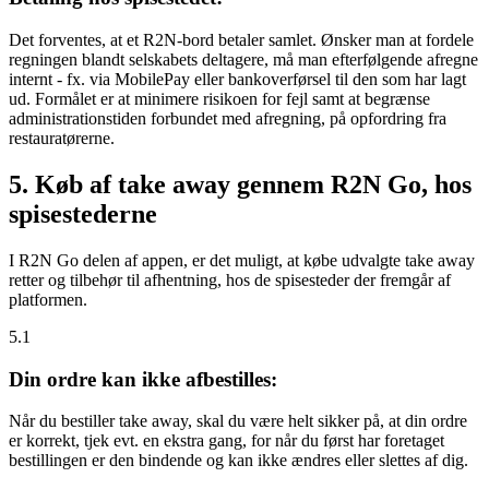
Det forventes, at et R2N-bord betaler samlet. Ønsker man at fordele
regningen blandt selskabets deltagere, må man efterfølgende afregne
internt - fx. via MobilePay eller bankoverførsel til den som har lagt
ud. Formålet er at minimere risikoen for fejl samt at begrænse
administrationstiden forbundet med afregning, på opfordring fra
restauratørerne.
5. Køb af take away gennem R2N Go, hos
spisestederne
I R2N Go delen af appen, er det muligt, at købe udvalgte take away
retter og tilbehør til afhentning, hos de spisesteder der fremgår af
platformen.
5.1
Din ordre kan ikke afbestilles:
Når du bestiller take away, skal du være helt sikker på, at din ordre
er korrekt, tjek evt. en ekstra gang, for når du først har foretaget
bestillingen er den bindende og kan ikke ændres eller slettes af dig.