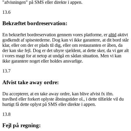
"afvisningen" på SMS eller direkte i appen.
13.6
Bekræftet bordreservation:
En bekræftet bordreservation gennem vores platforme, er
altid
aktivt
godkendt af spisestederne. Dog kan vi ikke garantere, at dit bord står
klar, eller om der er plads til dig, eller om restauranten er åben, da
der kan ske fejl. Dog er det uhyre sjældent, at dette sker, da vi gør alt
i vores magt for at netop at undgå en sådan situation. Men vi kan
ikke garantere noget eller holdes ansvarlige.
13.7
Afvist take away ordre:
Du accepterer, at en take away ordre, kan blive afvist fx ifm.
travlhed eller forkert oplyste åbningstider ol., i dette tilfælde vil du
hurtigt få dette oplyst på SMS eller direkte i appen.
13.8
Fejl på regning: