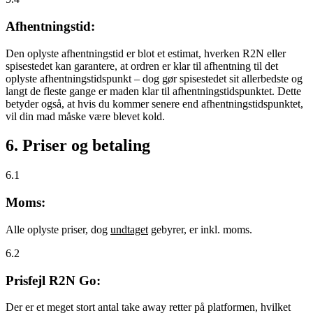
Afhentningstid:
Den oplyste afhentningstid er blot et estimat, hverken R2N eller
spisestedet kan garantere, at ordren er klar til afhentning til det
oplyste afhentningstidspunkt – dog gør spisestedet sit allerbedste og
langt de fleste gange er maden klar til afhentningstidspunktet. Dette
betyder også, at hvis du kommer senere end afhentningstidspunktet,
vil din mad måske være blevet kold.
6. Priser og betaling
6.1
Moms:
Alle oplyste priser, dog
undtaget
gebyrer, er inkl. moms.
6.2
Prisfejl R2N Go:
Der er et meget stort antal take away retter på platformen, hvilket