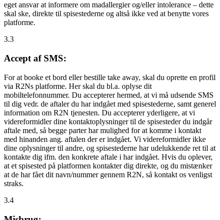
eget ansvar at informere om madallergier og/eller intolerance – dette
skal ske, direkte til spisestederne og altså ikke ved at benytte vores
platforme.
3.3
Accept af SMS:
For at booke et bord eller bestille take away, skal du oprette en profil
via R2Ns platforme. Her skal du bl.a. oplyse dit
mobiltelefonnummer. Du accepterer hermed, at vi må udsende SMS
til dig vedr. de aftaler du har indgået med spisestederne, samt generel
information om R2N tjenesten. Du accepterer yderligere, at vi
videreformidler dine kontaktoplysninger til de spisesteder du indgår
aftale med, så begge parter har mulighed for at komme i kontakt
med hinanden ang. aftalen der er indgået. Vi videreformidler ikke
dine oplysninger til andre, og spisestederne har udelukkende ret til at
kontakte dig ifm. den konkrete aftale i har indgået. Hvis du oplever,
at et spisested på platformen kontakter dig direkte, og du mistænker
at de har fået dit navn/nummer gennem R2N, så kontakt os venligst
straks.
3.4
Misbrug: