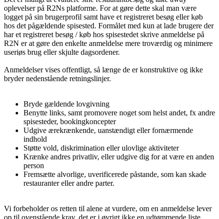
oplevelser på R2Ns platforme. For at gøre dette skal man være
logget på sin brugerprofil samt have et registreret besøg eller køb
hos det pågældende spisested. Formålet med kun at lade brugere der
har et registreret besøg / køb hos spisestedet skrive anmeldelse på
R2N er at gøre den enkelte anmeldelse mere troværdig og minimere
useriøs brug eller skjulte dagsordener.
Anmeldelser vises offentligt, så længe de er konstruktive og ikke
bryder nedenstående retningslinjer.
Bryde gældende lovgivning
Benytte links, samt promovere noget som helst andet, fx andre
spisesteder, bookingkoncepter
Udgive ærekrænkende, uanstændigt eller fornærmende
indhold
Støtte vold, diskrimination eller ulovlige aktiviteter
Krænke andres privatliv, eller udgive dig for at være en anden
person
Fremsætte alvorlige, uverificerede påstande, som kan skade
restauranter eller andre parter.
Vi forbeholder os retten til alene at vurdere, om en anmeldelse lever
op til ovenstående krav, det er i øvrigt
ikke
en udtømmende liste.