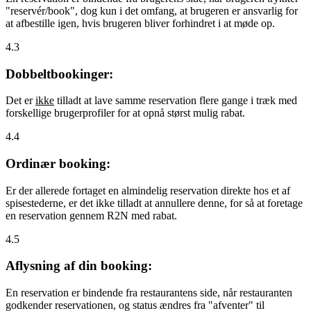
"reservér/book", dog kun i det omfang, at brugeren er ansvarlig for
at afbestille igen, hvis brugeren bliver forhindret i at møde op.
4.3
Dobbeltbookinger:
Det er
ikke
tilladt at lave samme reservation flere gange i træk med
forskellige brugerprofiler for at opnå størst mulig rabat.
4.4
Ordinær booking:
Er der allerede fortaget en almindelig reservation direkte hos et af
spisestederne, er det ikke tilladt at annullere denne, for så at foretage
en reservation gennem R2N med rabat.
4.5
Aflysning af din booking:
En reservation er bindende fra restaurantens side, når restauranten
godkender reservationen, og status ændres fra "afventer" til