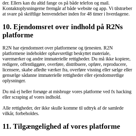
der. Ellers kan du altid fange os på både telefon og mail.
Kontaktoplysningerne fremgår af både website og app. Vi tilstræber
at svare på skriftlige henvendelser inden for 48 timer i hverdagene.
10. Ejendomsret over indhold på R2Ns
platforme
R2N har ejendomsret over platformene og tjenesten. R2N
platformene indeholder ophavsretligt beskyttet materiale,
varemærker og andre immaterielle rettigheder. Du må ikke kopiere,
redigere, offentliggøre, overføre, distribuere, opføre, reproducere,
licensere, skabe afledte værker fra, overføre visning eller sælge eller
gensælge sådanne immaterielle rettigheder eller ejendomsretlige
oplysninger.
Du må ej heller forsøge at misbruge vores platforme ved fx hacking
eller scraping af vores indhold.
Alle rettigheder, der ikke skulle komme til udtryk af de samlede
vilkår, forbeholdes.
11. Tilgængelighed af vores platforme