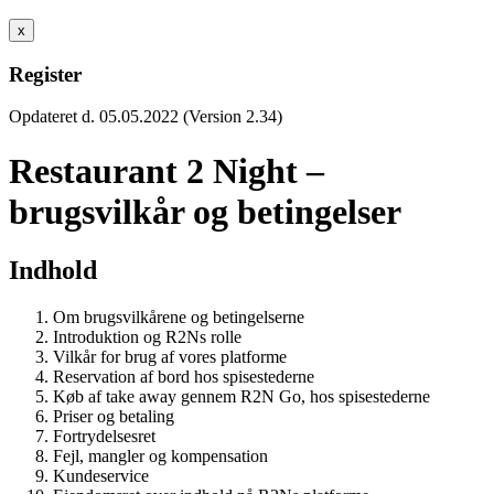
x
Register
Opdateret d. 05.05.2022 (Version 2.34)
Restaurant 2 Night –
brugsvilkår og betingelser
Indhold
Om brugsvilkårene og betingelserne
Introduktion og R2Ns rolle
Vilkår for brug af vores platforme
Reservation af bord hos spisestederne
Køb af take away gennem R2N Go, hos spisestederne
Priser og betaling
Fortrydelsesret
Fejl, mangler og kompensation
Kundeservice