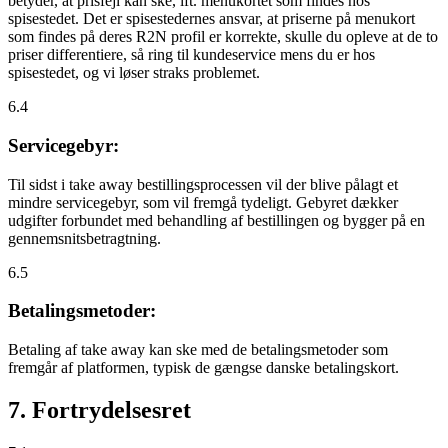
betyder, at prisfejl kan ske, ift. menukortet som findes hos
spisestedet. Det er spisestedernes ansvar, at priserne på menukort
som findes på deres R2N profil er korrekte, skulle du opleve at de to
priser differentiere, så ring til kundeservice mens du er hos
spisestedet, og vi løser straks problemet.
6.4
Servicegebyr:
Til sidst i take away bestillingsprocessen vil der blive pålagt et
mindre servicegebyr, som vil fremgå tydeligt. Gebyret dækker
udgifter forbundet med behandling af bestillingen og bygger på en
gennemsnitsbetragtning.
6.5
Betalingsmetoder:
Betaling af take away kan ske med de betalingsmetoder som
fremgår af platformen, typisk de gængse danske betalingskort.
7. Fortrydelsesret