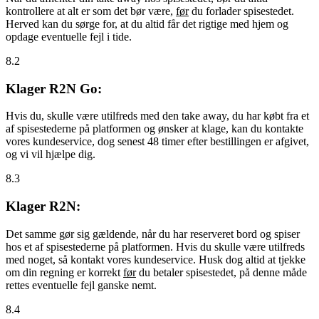
kontrollere at alt er som det bør være,
før
du forlader spisestedet.
Herved kan du sørge for, at du altid får det rigtige med hjem og
opdage eventuelle fejl i tide.
8.2
Klager R2N Go:
Hvis du, skulle være utilfreds med den take away, du har købt fra et
af spisestederne på platformen og ønsker at klage, kan du kontakte
vores kundeservice, dog senest 48 timer efter bestillingen er afgivet,
og vi vil hjælpe dig.
8.3
Klager R2N:
Det samme gør sig gældende, når du har reserveret bord og spiser
hos et af spisestederne på platformen. Hvis du skulle være utilfreds
med noget, så kontakt vores kundeservice. Husk dog altid at tjekke
om din regning er korrekt
før
du betaler spisestedet, på denne måde
rettes eventuelle fejl ganske nemt.
8.4