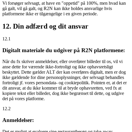
Vi forsøger selvsagt, at have en "oppetid" på 100%, men hvad kan
gå galt, vil gå galt, og R2N kan ikke holdes ansvarlige hvis
platformene ikke er tilgængelige i en given periode.
12. Din adfærd og dit ansvar
12.1
Digitalt materiale du udgiver på R2N platformene:
Når du fx skriver anmeldelser, eller overfører billeder til os, vil vi
anse dette for værende ikke-fortroligt og ikke ophavsretsligt
beskyttet. Dette gælder ALT der kan overføres digitalt, men er dog
ikke gældende for dine personoplysninger, der selvsagt behandles
fortroligt jf. vores persondata- og cookiepolitik. Pointen er, at det er
dit ansvar, at du ikke kommer til at bryde ophavsretten, ved fx at
kopiere tekst eller billeder, dog ikke begrænset til dette, og udgive
det på vores platforme.
12.2
Anmeldelser:
Det er muligt at evaluere sine restaurantbesøg og take away