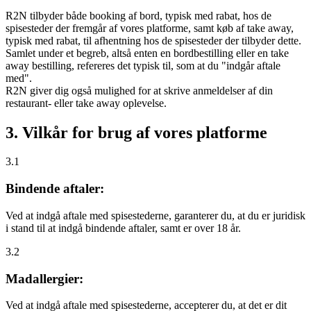
R2N tilbyder både booking af bord, typisk med rabat, hos de
spisesteder der fremgår af vores platforme, samt køb af take away,
typisk med rabat, til afhentning hos de spisesteder der tilbyder dette.
Samlet under et begreb, altså enten en bordbestilling eller en take
away bestilling, refereres det typisk til, som at du "indgår aftale
med".
R2N giver dig også mulighed for at skrive anmeldelser af din
restaurant- eller take away oplevelse.
3. Vilkår for brug af vores platforme
3.1
Bindende aftaler:
Ved at indgå aftale med spisestederne, garanterer du, at du er juridisk
i stand til at indgå bindende aftaler, samt er over 18 år.
3.2
Madallergier:
Ved at indgå aftale med spisestederne, accepterer du, at det er dit