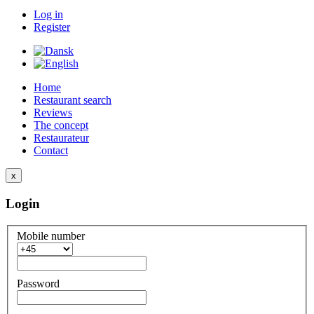
Log in
Register
Home
Restaurant search
Reviews
The concept
Restaurateur
Contact
x
Login
Mobile number
Password