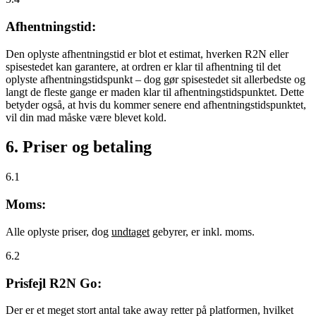
Afhentningstid:
Den oplyste afhentningstid er blot et estimat, hverken R2N eller
spisestedet kan garantere, at ordren er klar til afhentning til det
oplyste afhentningstidspunkt – dog gør spisestedet sit allerbedste og
langt de fleste gange er maden klar til afhentningstidspunktet. Dette
betyder også, at hvis du kommer senere end afhentningstidspunktet,
vil din mad måske være blevet kold.
6. Priser og betaling
6.1
Moms:
Alle oplyste priser, dog
undtaget
gebyrer, er inkl. moms.
6.2
Prisfejl R2N Go:
Der er et meget stort antal take away retter på platformen, hvilket