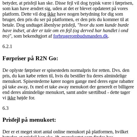
betyder, at prisfejl kan ske. Disse fejl vil dog typisk være i førprisen,
som kan have ændret sig, uden at det er blevet opdateret på vores
platform. Dette vil dog
ikke
have nogen betydning for dig som
bruger, den pris du ser på platformen, er den pris du kommer til at
betale. Dog undtaget åbenlyse prisfejl,
"hvor du som kunde burde
have indset, at der er tale om en fejl (og derved har handlet i ond
tro)"
, som bekendtgjort af
forbrugerombudsmanden.dk
.
6.2.1
Førpriser på R2N Go:
De oplyste førpriser er spisestedets normalpris for retten. Dvs. den
pris, du kan købe retten til, hvis du bestiller fra deres almindelige
menukort. Spisestederne kører nogen gange med deres egne rabatter
på take away, fx med et take away menukort der generelt er billigere
end deres almindelige menukort, samt andre særtilbud - dette tager
vi
ikke
højde for.
6.3
Prisfejl på menukort:
Der er et meget stort antal online menukort på platformen, hvilket