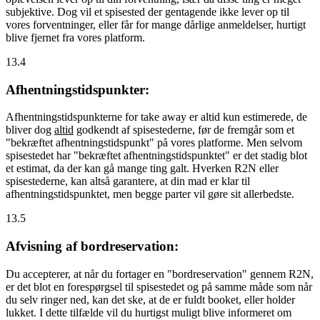
subjektive. Dog vil et spisested der gentagende ikke lever op til
vores forventninger, eller får for mange dårlige anmeldelser, hurtigt
blive fjernet fra vores platform.
13.4
Afhentningstidspunkter:
Afhentningstidspunkterne for take away er altid kun estimerede, de
bliver dog
altid
godkendt af spisestederne, før de fremgår som et
"bekræftet afhentningstidspunkt" på vores platforme. Men selvom
spisestedet har "bekræftet afhentningstidspunktet" er det stadig blot
et estimat, da der kan gå mange ting galt. Hverken R2N eller
spisestederne, kan altså garantere, at din mad er klar til
afhentningstidspunktet, men begge parter vil gøre sit allerbedste.
13.5
Afvisning af bordreservation:
Du accepterer, at når du fortager en "bordreservation" gennem R2N,
er det blot en forespørgsel til spisestedet og på samme måde som når
du selv ringer ned, kan det ske, at de er fuldt booket, eller holder
lukket. I dette tilfælde vil du hurtigst muligt blive informeret om