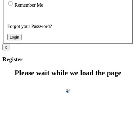
Remember Me
Forgot your Password?
x
Register
Please wait while we load the page