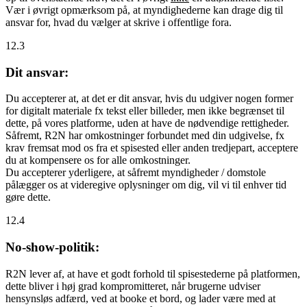
Vær i øvrigt opmærksom på, at myndighederne kan drage dig til
ansvar for, hvad du vælger at skrive i offentlige fora.
12.3
Dit ansvar:
Du accepterer at, at det er dit ansvar, hvis du udgiver nogen former
for digitalt materiale fx tekst eller billeder, men ikke begrænset til
dette, på vores platforme, uden at have de nødvendige rettigheder.
Såfremt, R2N har omkostninger forbundet med din udgivelse, fx
krav fremsat mod os fra et spisested eller anden tredjepart, acceptere
du at kompensere os for alle omkostninger.
Du accepterer yderligere, at såfremt myndigheder / domstole
pålægger os at videregive oplysninger om dig, vil vi til enhver tid
gøre dette.
12.4
No-show-politik:
R2N lever af, at have et godt forhold til spisestederne på platformen,
dette bliver i høj grad kompromitteret, når brugerne udviser
hensynsløs adfærd, ved at booke et bord, og lader være med at