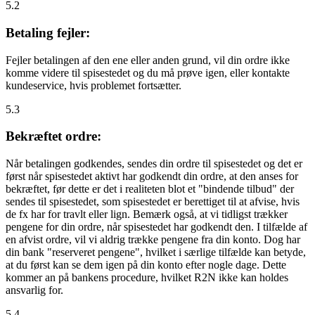
5.2
Betaling fejler:
Fejler betalingen af den ene eller anden grund, vil din ordre ikke
komme videre til spisestedet og du må prøve igen, eller kontakte
kundeservice, hvis problemet fortsætter.
5.3
Bekræftet ordre:
Når betalingen godkendes, sendes din ordre til spisestedet og det er
først når spisestedet aktivt har godkendt din ordre, at den anses for
bekræftet, før dette er det i realiteten blot et "bindende tilbud" der
sendes til spisestedet, som spisestedet er berettiget til at afvise, hvis
de fx har for travlt eller lign. Bemærk også, at vi tidligst trækker
pengene for din ordre, når spisestedet har godkendt den. I tilfælde af
en afvist ordre, vil vi aldrig trække pengene fra din konto. Dog har
din bank "reserveret pengene", hvilket i særlige tilfælde kan betyde,
at du først kan se dem igen på din konto efter nogle dage. Dette
kommer an på bankens procedure, hvilket R2N ikke kan holdes
ansvarlig for.
5.4