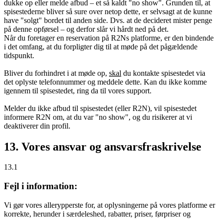
dukke op eller melde afbud – et så kaldt "no show". Grunden til, at
spisestederne bliver så sure over netop dette, er selvsagt at de kunne
have "solgt" bordet til anden side. Dvs. at de decideret mister penge
på denne opførsel – og derfor slår vi hårdt ned på det.
Når du foretager en reservation på R2Ns platforme, er den bindende
i det omfang, at du forpligter dig til at møde på det pågældende
tidspunkt.
Bliver du forhindret i at møde op,
skal
du kontakte spisestedet via
det oplyste telefonnummer og meddele dette. Kan du ikke komme
igennem til spisestedet, ring da til vores support.
Melder du ikke afbud til spisestedet (eller R2N), vil spisestedet
informere R2N om, at du var "no show", og du risikerer at vi
deaktiverer din profil.
13. Vores ansvar og ansvarsfraskrivelse
13.1
Fejl i information:
Vi gør vores allerypperste for, at oplysningerne på vores platforme er
korrekte, herunder i særdeleshed, rabatter, priser, førpriser og