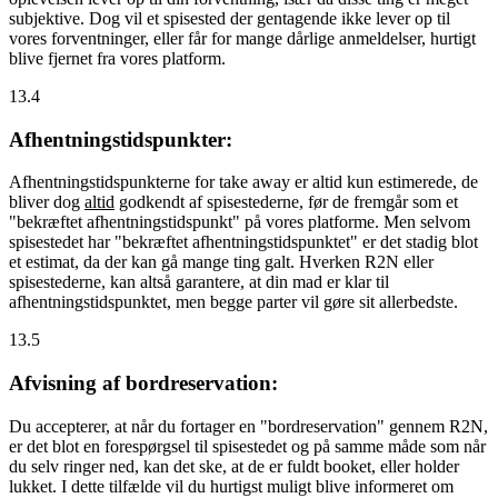
subjektive. Dog vil et spisested der gentagende ikke lever op til
vores forventninger, eller får for mange dårlige anmeldelser, hurtigt
blive fjernet fra vores platform.
13.4
Afhentningstidspunkter:
Afhentningstidspunkterne for take away er altid kun estimerede, de
bliver dog
altid
godkendt af spisestederne, før de fremgår som et
"bekræftet afhentningstidspunkt" på vores platforme. Men selvom
spisestedet har "bekræftet afhentningstidspunktet" er det stadig blot
et estimat, da der kan gå mange ting galt. Hverken R2N eller
spisestederne, kan altså garantere, at din mad er klar til
afhentningstidspunktet, men begge parter vil gøre sit allerbedste.
13.5
Afvisning af bordreservation:
Du accepterer, at når du fortager en "bordreservation" gennem R2N,
er det blot en forespørgsel til spisestedet og på samme måde som når
du selv ringer ned, kan det ske, at de er fuldt booket, eller holder
lukket. I dette tilfælde vil du hurtigst muligt blive informeret om