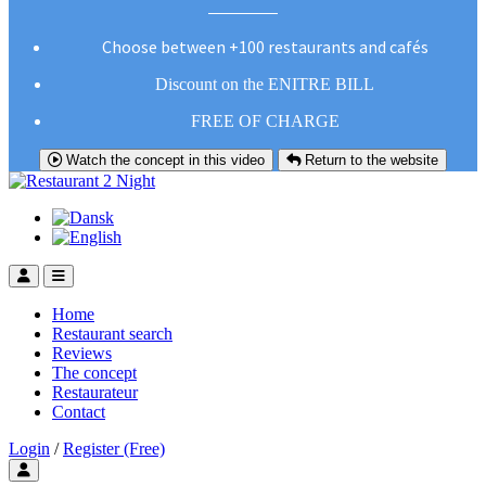
Choose between +100 restaurants and cafés
Discount on the ENITRE BILL
FREE OF CHARGE
Watch the concept in this video
Return to the website
Home
Restaurant search
Reviews
The concept
Restaurateur
Contact
Login
/
Register (Free)
Toggle user menu