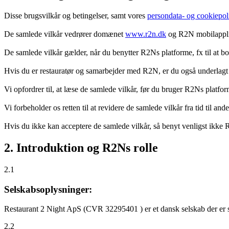
Disse brugsvilkår og betingelser, samt vores
persondata- og cookiepoli
De samlede vilkår vedrører domænet
www.r2n.dk
og R2N mobilapplik
De samlede vilkår gælder, når du benytter R2Ns platforme, fx til at b
Hvis du er restauratør og samarbejder med R2N, er du også underlagt
Vi opfordrer til, at læse de samlede vilkår, før du bruger R2Ns platfo
Vi forbeholder os retten til at revidere de samlede vilkår fra tid til 
Hvis du ikke kan acceptere de samlede vilkår, så benyt venligst ikke
2. Introduktion og R2Ns rolle
2.1
Selskabsoplysninger:
Restaurant 2 Night ApS (CVR 32295401 ) er et dansk selskab der er sti
2.2