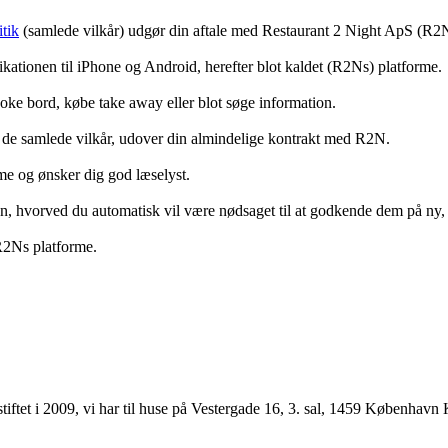
tik
(samlede vilkår) udgør din aftale med Restaurant 2 Night ApS (R2
ationen til iPhone og Android, herefter blot kaldet (R2Ns) platforme.
ooke bord, købe take away eller blot søge information.
 de samlede vilkår, udover din almindelige kontrakt med R2N.
rme og ønsker dig god læselyst.
anden, hvorved du automatisk vil være nødsaget til at godkende dem på ny
 R2Ns platforme.
ftet i 2009, vi har til huse på Vestergade 16, 3. sal, 1459 København 