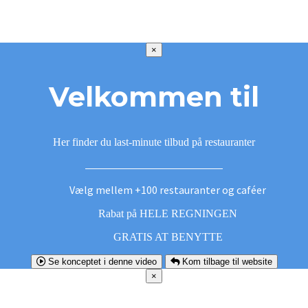
×
Velkommen til
Her finder du last-minute tilbud på restauranter
Vælg mellem +100 restauranter og caféer
Rabat på HELE REGNINGEN
GRATIS AT BENYTTE
Se konceptet i denne video
Kom tilbage til website
×