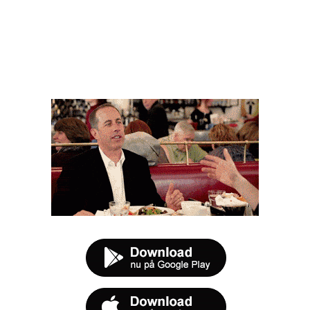
FØR DU SMUTTER
t tilbud næste gang sulten melder sig.