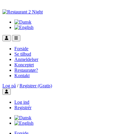
Forside
Se tilbud
Anmeldelser
Konceptet
Restauratør?
Kontakt
Log på
/
Registrer (Gratis)
Toggle user menu
Log ind
Registrér
Forside