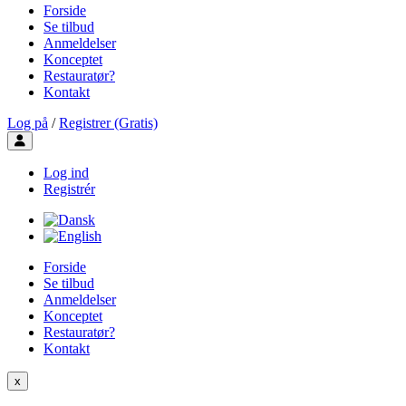
Forside
Se tilbud
Anmeldelser
Konceptet
Restauratør?
Kontakt
Log på
/
Registrer (Gratis)
Toggle user menu
Log ind
Registrér
Forside
Se tilbud
Anmeldelser
Konceptet
Restauratør?
Kontakt
x