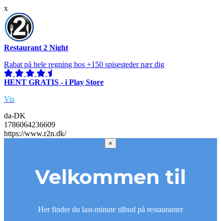
x
Restaurant 2 Night
Rabat på hele regning hos +150 spisesteder nær dig
HENT GRATIS - i Play Store
Vis
da-DK
1786064236609
https://www.r2n.dk/
×
Velkommen til
Her finder du last-minute tilbud på restauranter