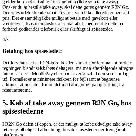
gælder kun ved spisning i restauranten (ikke som take away).
Ønsker du at bestille take away, skal dette gøres gennem R2N Go.
Der ydes udelukkende rabat på varer, som ikke allerede er nedsat i
pris. Det er samtidig ikke muligt at betale med gavekort eller
værdibevis, hvis man ønsker at opnå rabat, medmindre dette på
forhånd godkendes telefonisk eller skriftligt af spisestedet.
4.7
Betaling hos spisestedet:
Det forventes, at et R2N-bord betaler samlet. Ønsker man at fordele
regningen blandt selskabets deltagere, må man efterfølgende afregne
internt - fx. via MobilePay eller bankoverførsel til den som har lagt
ud. Formålet er at minimere risikoen for fejl samt at begrænse
administrationstiden forbundet med afregning, på opfordring fra
restauratørerne.
5. Køb af take away gennem R2N Go, hos
spisestederne
I R2N Go delen af appen, er det muligt, at købe udvalgte take away
retter og tilbehør til afhentning, hos de spisesteder der fremgår af
platformen.