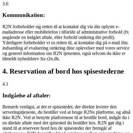
3.6
Kommunikation:
R2N forbeholder sig retten til at kontakte dig via din oplyste e-
mailadresse eller mobiltelefon i tilfælde af administrative forhold (fx
angående en indgået aftale, eller forhold omkring din profil).
Yderligere forbeholder vi os retten til, at kontakte dig på e-mail ifm.
indsamling af evaluering omkring dine oplevelser med vores service
og generel information om R2N tjenesten, også selvom du ikke er
tilmeldt nyhedsbrev fra r2n.dk.
4. Reservation af bord hos spisestederne
4.1
Indgåelse af aftaler:
Bemærk venligst, at det er spisestedet, der direkte leverer den
serveringstjeneste, du bestiller ved at bruge R2Ns platforme, og altså
ikke R2N. Ved at benytte platformene til at bestille bord, indgår du i
en direkte aftale med det spisested du bestiller hos. R2N gør dig i
stand til at reservere bord hos de spisesteder der fremgår af