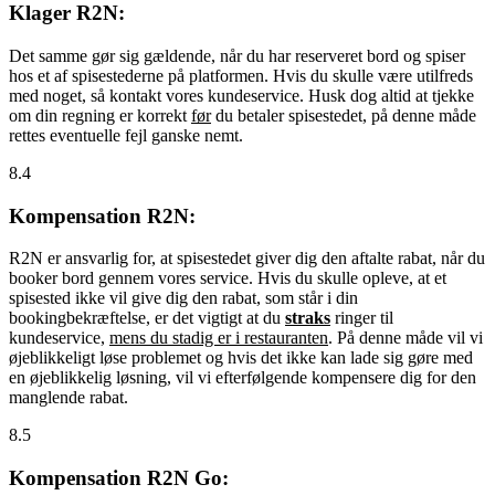
Klager R2N:
Det samme gør sig gældende, når du har reserveret bord og spiser
hos et af spisestederne på platformen. Hvis du skulle være utilfreds
med noget, så kontakt vores kundeservice. Husk dog altid at tjekke
om din regning er korrekt
før
du betaler spisestedet, på denne måde
rettes eventuelle fejl ganske nemt.
8.4
Kompensation R2N:
R2N er ansvarlig for, at spisestedet giver dig den aftalte rabat, når du
booker bord gennem vores service. Hvis du skulle opleve, at et
spisested ikke vil give dig den rabat, som står i din
bookingbekræftelse, er det vigtigt at du
straks
ringer til
kundeservice,
mens du stadig er i restauranten
. På denne måde vil vi
øjeblikkeligt løse problemet og hvis det ikke kan lade sig gøre med
en øjeblikkelig løsning, vil vi efterfølgende kompensere dig for den
manglende rabat.
8.5
Kompensation R2N Go: