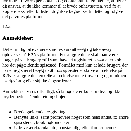
fortroligt jf. vores persondata- og cookiepolitik. Pointen er, at det er
dit ansvar, at du ikke kommer til at bryde ophavsretten, ved fx at
kopiere tekst eller billeder, dog ikke begrænset til dette, og udgive
det på vores platforme.
12.2
Anmeldelser:
Det er muligt at evaluere sine restaurantbesøg og take away
oplevelser på R2Ns platforme. For at gøre dette skal man være
logget på sin brugerprofil samt have et registreret besøg eller køb
hos det pågældende spisested. Formålet med kun at lade brugere der
har et registreret besøg / køb hos spisestedet skrive anmeldelse på
R2N er at gøre den enkelte anmeldelse mere troværdig og minimere
useriøs brug eller skjulte dagsordener.
Anmeldelser vises offentligt, så længe de er konstruktive og ikke
bryder nedenstående retningslinjer.
Bryde gældende lovgivning
Benytte links, samt promovere noget som helst andet, fx andre
spisesteder, bookingkoncepter
Udgive ærekrænkende, uanstændigt eller fornærmende