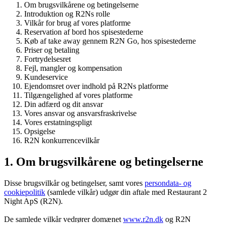
Om brugsvilkårene og betingelserne
Introduktion og R2Ns rolle
Vilkår for brug af vores platforme
Reservation af bord hos spisestederne
Køb af take away gennem R2N Go, hos spisestederne
Priser og betaling
Fortrydelsesret
Fejl, mangler og kompensation
Kundeservice
Ejendomsret over indhold på R2Ns platforme
Tilgængelighed af vores platforme
Din adfærd og dit ansvar
Vores ansvar og ansvarsfraskrivelse
Vores erstatningspligt
Opsigelse
R2N konkurrencevilkår
1. Om brugsvilkårene og betingelserne
Disse brugsvilkår og betingelser, samt vores
persondata- og
cookiepolitik
(samlede vilkår) udgør din aftale med Restaurant 2
Night ApS (R2N).
De samlede vilkår vedrører domænet
www.r2n.dk
og R2N