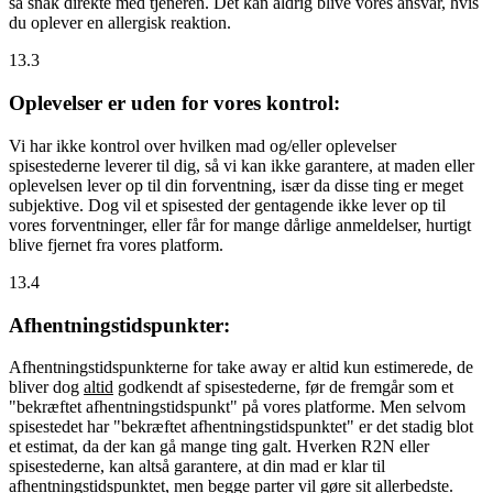
så snak direkte med tjeneren. Det kan aldrig blive vores ansvar, hvis
du oplever en allergisk reaktion.
13.3
Oplevelser er uden for vores kontrol:
Vi har ikke kontrol over hvilken mad og/eller oplevelser
spisestederne leverer til dig, så vi kan ikke garantere, at maden eller
oplevelsen lever op til din forventning, især da disse ting er meget
subjektive. Dog vil et spisested der gentagende ikke lever op til
vores forventninger, eller får for mange dårlige anmeldelser, hurtigt
blive fjernet fra vores platform.
13.4
Afhentningstidspunkter:
Afhentningstidspunkterne for take away er altid kun estimerede, de
bliver dog
altid
godkendt af spisestederne, før de fremgår som et
"bekræftet afhentningstidspunkt" på vores platforme. Men selvom
spisestedet har "bekræftet afhentningstidspunktet" er det stadig blot
et estimat, da der kan gå mange ting galt. Hverken R2N eller
spisestederne, kan altså garantere, at din mad er klar til
afhentningstidspunktet, men begge parter vil gøre sit allerbedste.