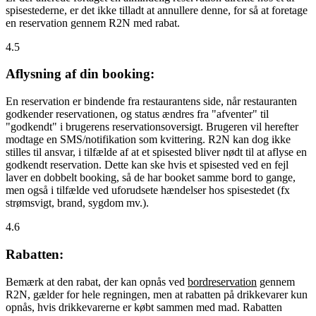
spisestederne, er det ikke tilladt at annullere denne, for så at foretage
en reservation gennem R2N med rabat.
4.5
Aflysning af din booking:
En reservation er bindende fra restaurantens side, når restauranten
godkender reservationen, og status ændres fra "afventer" til
"godkendt" i brugerens reservationsoversigt. Brugeren vil herefter
modtage en SMS/notifikation som kvittering. R2N kan dog ikke
stilles til ansvar, i tilfælde af at et spisested bliver nødt til at aflyse en
godkendt reservation. Dette kan ske hvis et spisested ved en fejl
laver en dobbelt booking, så de har booket samme bord to gange,
men også i tilfælde ved uforudsete hændelser hos spisestedet (fx
strømsvigt, brand, sygdom mv.).
4.6
Rabatten:
Bemærk at den rabat, der kan opnås ved
bordreservation
gennem
R2N, gælder for hele regningen, men at rabatten på drikkevarer kun
opnås, hvis drikkevarerne er købt sammen med mad. Rabatten