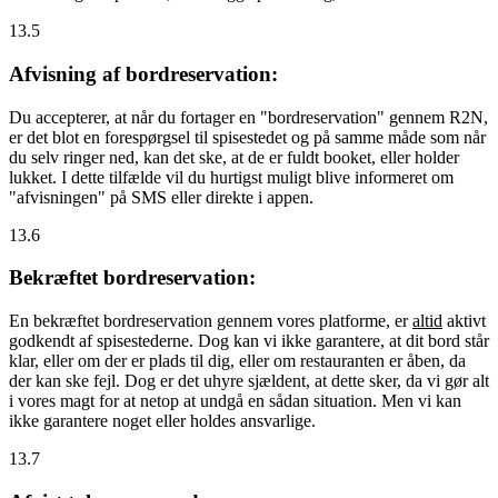
13.5
Afvisning af bordreservation:
Du accepterer, at når du fortager en "bordreservation" gennem R2N,
er det blot en forespørgsel til spisestedet og på samme måde som når
du selv ringer ned, kan det ske, at de er fuldt booket, eller holder
lukket. I dette tilfælde vil du hurtigst muligt blive informeret om
"afvisningen" på SMS eller direkte i appen.
13.6
Bekræftet bordreservation:
En bekræftet bordreservation gennem vores platforme, er
altid
aktivt
godkendt af spisestederne. Dog kan vi ikke garantere, at dit bord står
klar, eller om der er plads til dig, eller om restauranten er åben, da
der kan ske fejl. Dog er det uhyre sjældent, at dette sker, da vi gør alt
i vores magt for at netop at undgå en sådan situation. Men vi kan
ikke garantere noget eller holdes ansvarlige.
13.7