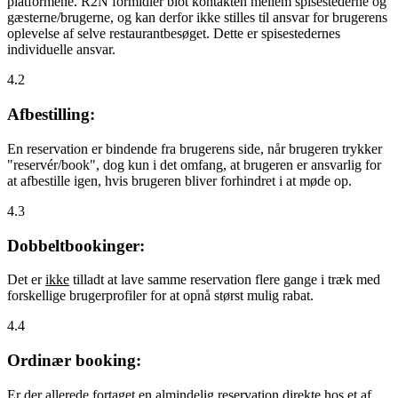
platformene. R2N formidler blot kontakten mellem spisestederne og
gæsterne/brugerne, og kan derfor ikke stilles til ansvar for brugerens
oplevelse af selve restaurantbesøget. Dette er spisestedernes
individuelle ansvar.
4.2
Afbestilling:
En reservation er bindende fra brugerens side, når brugeren trykker
"reservér/book", dog kun i det omfang, at brugeren er ansvarlig for
at afbestille igen, hvis brugeren bliver forhindret i at møde op.
4.3
Dobbeltbookinger:
Det er
ikke
tilladt at lave samme reservation flere gange i træk med
forskellige brugerprofiler for at opnå størst mulig rabat.
4.4
Ordinær booking:
Er der allerede fortaget en almindelig reservation direkte hos et af