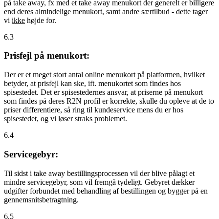
på take away, fx med et take away menukort der generelt er billigere
end deres almindelige menukort, samt andre særtilbud - dette tager
vi
ikke
højde for.
6.3
Prisfejl på menukort:
Der er et meget stort antal online menukort på platformen, hvilket
betyder, at prisfejl kan ske, ift. menukortet som findes hos
spisestedet. Det er spisestedernes ansvar, at priserne på menukort
som findes på deres R2N profil er korrekte, skulle du opleve at de to
priser differentiere, så ring til kundeservice mens du er hos
spisestedet, og vi løser straks problemet.
6.4
Servicegebyr:
Til sidst i take away bestillingsprocessen vil der blive pålagt et
mindre servicegebyr, som vil fremgå tydeligt. Gebyret dækker
udgifter forbundet med behandling af bestillingen og bygger på en
gennemsnitsbetragtning.
6.5