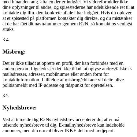
med hinanden ang. aftalen der er indgået. Vi videreformidler ikke
dine oplysninger til andre, og spisestederne har udelukkende ret til at
kontakte dig ifm. den konkrete aftale i har indgået. Hvis du oplever,
at et spisested på platformen kontakter dig direkte, og du mistænker
at de har fået dit navn/nummer gennem R2N, så kontakt os venligst
straks.
3.4
Misbrug:
Det er ikke tilladt at oprette en profil, der kan forbindes med en
anden person. Ligeledes er det ikke tilladt at oplyse andres/falske e-
mailadresser, adresser, mobilnumre eller anden form for
kontaktinformation. I tilfælde af misbrug/chikane vil dette blive
politianmeldt med IP-adresse og tidspunkt for oprettelsen.
3.5
Nyhedsbreve:
Ved at tilmelde dig R2Ns nyhedsbrev accepterer du, at vi må
udsende nyhedsbreve til dig. E-mailnyhedsbreve kan indeholde
annoncer, men din e-mail bliver IKKE delt med tredjepart.