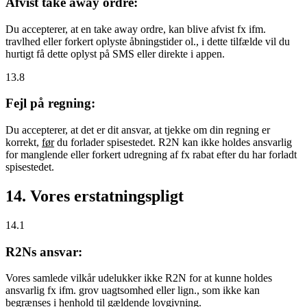
Afvist take away ordre:
Du accepterer, at en take away ordre, kan blive afvist fx ifm.
travlhed eller forkert oplyste åbningstider ol., i dette tilfælde vil du
hurtigt få dette oplyst på SMS eller direkte i appen.
13.8
Fejl på regning:
Du accepterer, at det er dit ansvar, at tjekke om din regning er
korrekt,
før
du forlader spisestedet. R2N kan ikke holdes ansvarlig
for manglende eller forkert udregning af fx rabat efter du har forladt
spisestedet.
14. Vores erstatningspligt
14.1
R2Ns ansvar:
Vores samlede vilkår udelukker ikke R2N for at kunne holdes
ansvarlig fx ifm. grov uagtsomhed eller lign., som ikke kan
begrænses i henhold til gældende lovgivning.