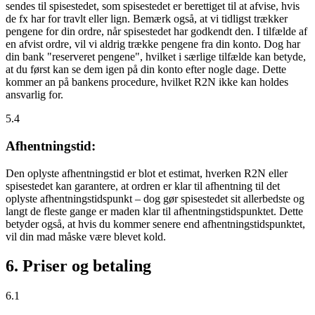
sendes til spisestedet, som spisestedet er berettiget til at afvise, hvis
de fx har for travlt eller lign. Bemærk også, at vi tidligst trækker
pengene for din ordre, når spisestedet har godkendt den. I tilfælde af
en afvist ordre, vil vi aldrig trække pengene fra din konto. Dog har
din bank "reserveret pengene", hvilket i særlige tilfælde kan betyde,
at du først kan se dem igen på din konto efter nogle dage. Dette
kommer an på bankens procedure, hvilket R2N ikke kan holdes
ansvarlig for.
5.4
Afhentningstid:
Den oplyste afhentningstid er blot et estimat, hverken R2N eller
spisestedet kan garantere, at ordren er klar til afhentning til det
oplyste afhentningstidspunkt – dog gør spisestedet sit allerbedste og
langt de fleste gange er maden klar til afhentningstidspunktet. Dette
betyder også, at hvis du kommer senere end afhentningstidspunktet,
vil din mad måske være blevet kold.
6. Priser og betaling
6.1