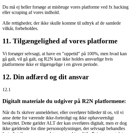
Du må ej heller forsøge at misbruge vores platforme ved fx hacking
eller scraping af vores indhold.
Alle rettigheder, der ikke skulle komme til udtryk af de samlede
vilkår, forbeholdes.
11. Tilgængelighed af vores platforme
Vi forsøger selvsagt, at have en "oppetid" på 100%, men hvad kan
gå galt, vil gå galt, og R2N kan ikke holdes ansvarlige hvis
platformene ikke er tilgængelige i en given periode.
12. Din adfærd og dit ansvar
12.1
Digitalt materiale du udgiver på R2N platformene:
Når du fx skriver anmeldelser, eller overfører billeder til os, vil vi
anse dette for værende ikke-fortroligt og ikke ophavsretsligt
beskyttet. Dette gælder ALT der kan overføres digitalt, men er dog
ikke gældende for dine personoplysninger, der selvsagt behandles