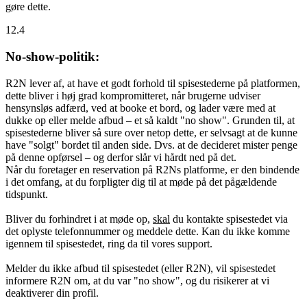
gøre dette.
12.4
No-show-politik:
R2N lever af, at have et godt forhold til spisestederne på platformen,
dette bliver i høj grad kompromitteret, når brugerne udviser
hensynsløs adfærd, ved at booke et bord, og lader være med at
dukke op eller melde afbud – et så kaldt "no show". Grunden til, at
spisestederne bliver så sure over netop dette, er selvsagt at de kunne
have "solgt" bordet til anden side. Dvs. at de decideret mister penge
på denne opførsel – og derfor slår vi hårdt ned på det.
Når du foretager en reservation på R2Ns platforme, er den bindende
i det omfang, at du forpligter dig til at møde på det pågældende
tidspunkt.
Bliver du forhindret i at møde op,
skal
du kontakte spisestedet via
det oplyste telefonnummer og meddele dette. Kan du ikke komme
igennem til spisestedet, ring da til vores support.
Melder du ikke afbud til spisestedet (eller R2N), vil spisestedet
informere R2N om, at du var "no show", og du risikerer at vi
deaktiverer din profil.