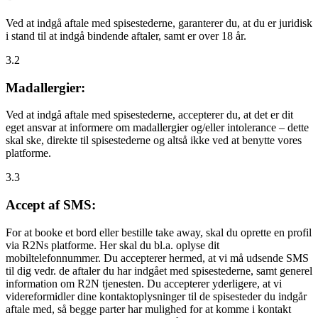
Ved at indgå aftale med spisestederne, garanterer du, at du er juridisk
i stand til at indgå bindende aftaler, samt er over 18 år.
3.2
Madallergier:
Ved at indgå aftale med spisestederne, accepterer du, at det er dit
eget ansvar at informere om madallergier og/eller intolerance – dette
skal ske, direkte til spisestederne og altså ikke ved at benytte vores
platforme.
3.3
Accept af SMS:
For at booke et bord eller bestille take away, skal du oprette en profil
via R2Ns platforme. Her skal du bl.a. oplyse dit
mobiltelefonnummer. Du accepterer hermed, at vi må udsende SMS
til dig vedr. de aftaler du har indgået med spisestederne, samt generel
information om R2N tjenesten. Du accepterer yderligere, at vi
videreformidler dine kontaktoplysninger til de spisesteder du indgår
aftale med, så begge parter har mulighed for at komme i kontakt