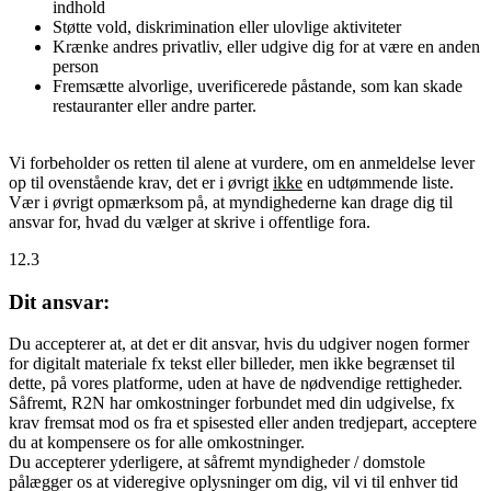
indhold
Støtte vold, diskrimination eller ulovlige aktiviteter
Krænke andres privatliv, eller udgive dig for at være en anden
person
Fremsætte alvorlige, uverificerede påstande, som kan skade
restauranter eller andre parter.
Vi forbeholder os retten til alene at vurdere, om en anmeldelse lever
op til ovenstående krav, det er i øvrigt
ikke
en udtømmende liste.
Vær i øvrigt opmærksom på, at myndighederne kan drage dig til
ansvar for, hvad du vælger at skrive i offentlige fora.
12.3
Dit ansvar:
Du accepterer at, at det er dit ansvar, hvis du udgiver nogen former
for digitalt materiale fx tekst eller billeder, men ikke begrænset til
dette, på vores platforme, uden at have de nødvendige rettigheder.
Såfremt, R2N har omkostninger forbundet med din udgivelse, fx
krav fremsat mod os fra et spisested eller anden tredjepart, acceptere
du at kompensere os for alle omkostninger.
Du accepterer yderligere, at såfremt myndigheder / domstole
pålægger os at videregive oplysninger om dig, vil vi til enhver tid