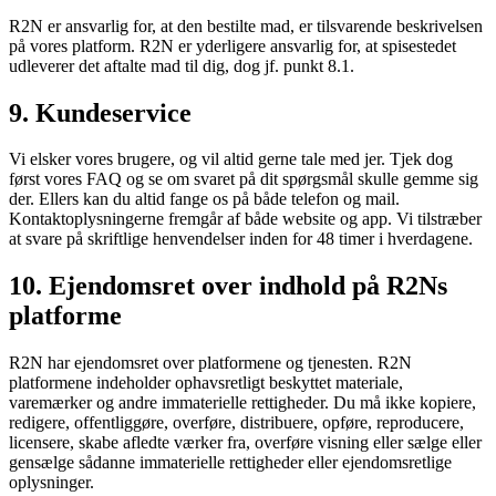
R2N er ansvarlig for, at den bestilte mad, er tilsvarende beskrivelsen
på vores platform. R2N er yderligere ansvarlig for, at spisestedet
udleverer det aftalte mad til dig, dog jf. punkt 8.1.
9. Kundeservice
Vi elsker vores brugere, og vil altid gerne tale med jer. Tjek dog
først vores FAQ og se om svaret på dit spørgsmål skulle gemme sig
der. Ellers kan du altid fange os på både telefon og mail.
Kontaktoplysningerne fremgår af både website og app. Vi tilstræber
at svare på skriftlige henvendelser inden for 48 timer i hverdagene.
10. Ejendomsret over indhold på R2Ns
platforme
R2N har ejendomsret over platformene og tjenesten. R2N
platformene indeholder ophavsretligt beskyttet materiale,
varemærker og andre immaterielle rettigheder. Du må ikke kopiere,
redigere, offentliggøre, overføre, distribuere, opføre, reproducere,
licensere, skabe afledte værker fra, overføre visning eller sælge eller
gensælge sådanne immaterielle rettigheder eller ejendomsretlige
oplysninger.