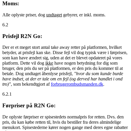
Moms:
Alle oplyste priser, dog
undtaget
gebyrer, er inkl. moms.
6.2
Prisfejl R2N Go:
Der er et meget stort antal take away retter på platformen, hvilket
betyder, at prisfejl kan ske. Disse fejl vil dog typisk være i førprisen,
som kan have ændret sig, uden at det er blevet opdateret på vores
platform. Dette vil dog
ikke
have nogen betydning for dig som
bruger, den pris du ser på platformen, er den pris du kommer til at
betale. Dog undtaget åbenlyse prisfejl,
"hvor du som kunde burde
have indset, at der er tale om en fejl (og derved har handlet i ond
tro)"
, som bekendtgjort af
forbrugerombudsmanden.dk
.
6.2.1
Førpriser på R2N Go:
De oplyste førpriser er spisestedets normalpris for retten. Dvs. den
pris, du kan købe retten til, hvis du bestiller fra deres almindelige
menukort. Spisestederne kører nogen gange med deres egne rabatter