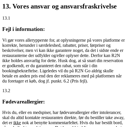
13. Vores ansvar og ansvarsfraskrivelse
13.1
Fejl i information:
Vi gør vores allerypperste for, at oplysningerne på vores platforme er
korrekte, herunder i særdeleshed, rabatter, priser, førpriser og
beskrivelser, men vi kan ikke garantere noget, da det i sidste ende er
restauranterne der udfylder og/eller oplyser dette. Derfor kan R2N
ikke holdes ansvarlig for dette. Husk dog, at så snart din reservation
er godkendt, er du garanteret den rabat, som står i din
bookingbekræftelse. Ligeledes vil du på R2N Go aldrig skulle
betale en anden pris end den der reklameres med på platformen når
du foretager et køb, dog jf. punkt. 6.2 (Pris fejl).
13.2
Fødevareallergier:
Hvis du, eller en medspiser, har fødevareallergier eller intolerancer,
skal du altid kontakte restauranten direkte, før du bestiller take away,
det er
ikke
nok at benytte kommentarfeltet. Hvis du har bestilt bord,