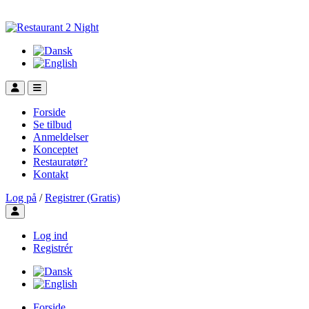
Forside
Se tilbud
Anmeldelser
Konceptet
Restauratør?
Kontakt
Log på
/
Registrer (Gratis)
Toggle user menu
Log ind
Registrér
Forside