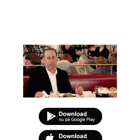
FØR DU SMUTTER
t tilbud næste gang sulten melder sig.