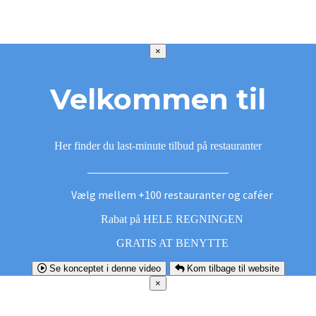
×
Velkommen til
Her finder du last-minute tilbud på restauranter
Vælg mellem +100 restauranter og caféer
Rabat på HELE REGNINGEN
GRATIS AT BENYTTE
Se konceptet i denne video
Kom tilbage til website
×