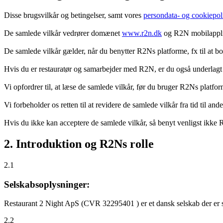
Disse brugsvilkår og betingelser, samt vores
persondata- og cookiepoli
De samlede vilkår vedrører domænet
www.r2n.dk
og R2N mobilapplik
De samlede vilkår gælder, når du benytter R2Ns platforme, fx til at b
Hvis du er restauratør og samarbejder med R2N, er du også underlagt
Vi opfordrer til, at læse de samlede vilkår, før du bruger R2Ns platfo
Vi forbeholder os retten til at revidere de samlede vilkår fra tid til 
Hvis du ikke kan acceptere de samlede vilkår, så benyt venligst ikke
2. Introduktion og R2Ns rolle
2.1
Selskabsoplysninger:
Restaurant 2 Night ApS (CVR 32295401 ) er et dansk selskab der er sti
2.2