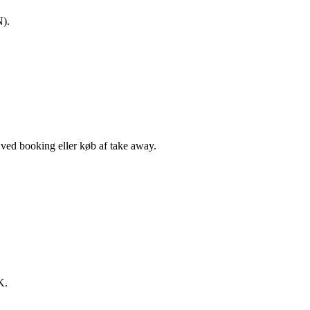
N).
, ved booking eller køb af take away.
K.