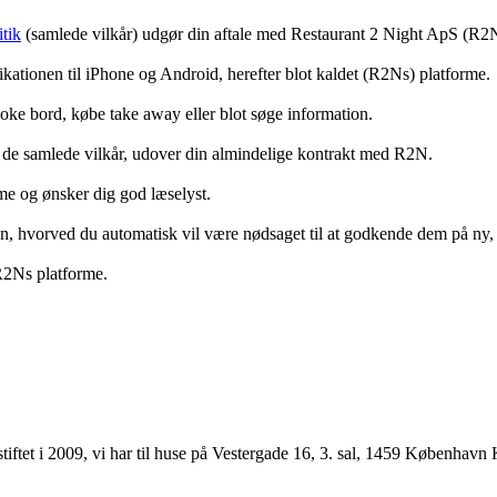
tik
(samlede vilkår) udgør din aftale med Restaurant 2 Night ApS (R2
ationen til iPhone og Android, herefter blot kaldet (R2Ns) platforme.
ooke bord, købe take away eller blot søge information.
 de samlede vilkår, udover din almindelige kontrakt med R2N.
rme og ønsker dig god læselyst.
anden, hvorved du automatisk vil være nødsaget til at godkende dem på ny
 R2Ns platforme.
ftet i 2009, vi har til huse på Vestergade 16, 3. sal, 1459 København 