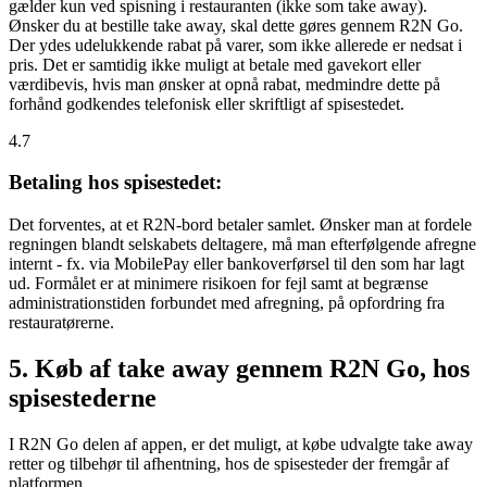
gælder kun ved spisning i restauranten (ikke som take away).
Ønsker du at bestille take away, skal dette gøres gennem R2N Go.
Der ydes udelukkende rabat på varer, som ikke allerede er nedsat i
pris. Det er samtidig ikke muligt at betale med gavekort eller
værdibevis, hvis man ønsker at opnå rabat, medmindre dette på
forhånd godkendes telefonisk eller skriftligt af spisestedet.
4.7
Betaling hos spisestedet:
Det forventes, at et R2N-bord betaler samlet. Ønsker man at fordele
regningen blandt selskabets deltagere, må man efterfølgende afregne
internt - fx. via MobilePay eller bankoverførsel til den som har lagt
ud. Formålet er at minimere risikoen for fejl samt at begrænse
administrationstiden forbundet med afregning, på opfordring fra
restauratørerne.
5. Køb af take away gennem R2N Go, hos
spisestederne
I R2N Go delen af appen, er det muligt, at købe udvalgte take away
retter og tilbehør til afhentning, hos de spisesteder der fremgår af
platformen.