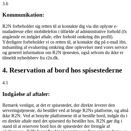
3.6
Kommunikation:
R2N forbeholder sig retten til at kontakte dig via din oplyste e-
mailadresse eller mobiltelefon i tilfælde af administrative forhold (fx
angående en indgået aftale, eller forhold omkring din profil).
Yderligere forbeholder vi os retten til, at kontakte dig på e-mail ifm.
indsamling af evaluering omkring dine oplevelser med vores service
og generel information om R2N tjenesten, også selvom du ikke er
tilmeldt nyhedsbrev fra r2n.dk.
4. Reservation af bord hos spisestederne
4.1
Indgåelse af aftaler:
Bemærk venligst, at det er spisestedet, der direkte leverer den
serveringstjeneste, du bestiller ved at bruge R2Ns platforme, og altså
ikke R2N. Ved at benytte platformene til at bestille bord, indgår du i
en direkte aftale med det spisested du bestiller hos. R2N gør dig i
stand til at reservere bord hos de spisesteder der fremgår af