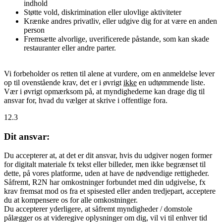
indhold
Støtte vold, diskrimination eller ulovlige aktiviteter
Krænke andres privatliv, eller udgive dig for at være en anden
person
Fremsætte alvorlige, uverificerede påstande, som kan skade
restauranter eller andre parter.
Vi forbeholder os retten til alene at vurdere, om en anmeldelse lever
op til ovenstående krav, det er i øvrigt
ikke
en udtømmende liste.
Vær i øvrigt opmærksom på, at myndighederne kan drage dig til
ansvar for, hvad du vælger at skrive i offentlige fora.
12.3
Dit ansvar:
Du accepterer at, at det er dit ansvar, hvis du udgiver nogen former
for digitalt materiale fx tekst eller billeder, men ikke begrænset til
dette, på vores platforme, uden at have de nødvendige rettigheder.
Såfremt, R2N har omkostninger forbundet med din udgivelse, fx
krav fremsat mod os fra et spisested eller anden tredjepart, acceptere
du at kompensere os for alle omkostninger.
Du accepterer yderligere, at såfremt myndigheder / domstole
pålægger os at videregive oplysninger om dig, vil vi til enhver tid