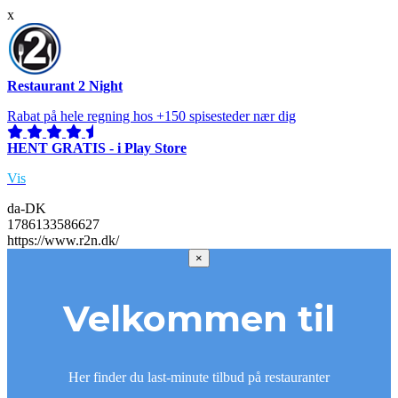
x
Restaurant 2 Night
Rabat på hele regning hos +150 spisesteder nær dig
HENT GRATIS - i Play Store
Vis
da-DK
1786133586627
https://www.r2n.dk/
×
Velkommen til
Her finder du last-minute tilbud på restauranter