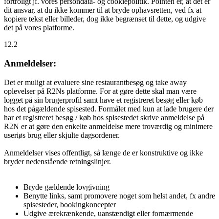
fortroligt jf. vores persondata- og cookiepolitik. Pointen er, at det er
dit ansvar, at du ikke kommer til at bryde ophavsretten, ved fx at
kopiere tekst eller billeder, dog ikke begrænset til dette, og udgive
det på vores platforme.
12.2
Anmeldelser:
Det er muligt at evaluere sine restaurantbesøg og take away
oplevelser på R2Ns platforme. For at gøre dette skal man være
logget på sin brugerprofil samt have et registreret besøg eller køb
hos det pågældende spisested. Formålet med kun at lade brugere der
har et registreret besøg / køb hos spisestedet skrive anmeldelse på
R2N er at gøre den enkelte anmeldelse mere troværdig og minimere
useriøs brug eller skjulte dagsordener.
Anmeldelser vises offentligt, så længe de er konstruktive og ikke
bryder nedenstående retningslinjer.
Bryde gældende lovgivning
Benytte links, samt promovere noget som helst andet, fx andre
spisesteder, bookingkoncepter
Udgive ærekrænkende, uanstændigt eller fornærmende