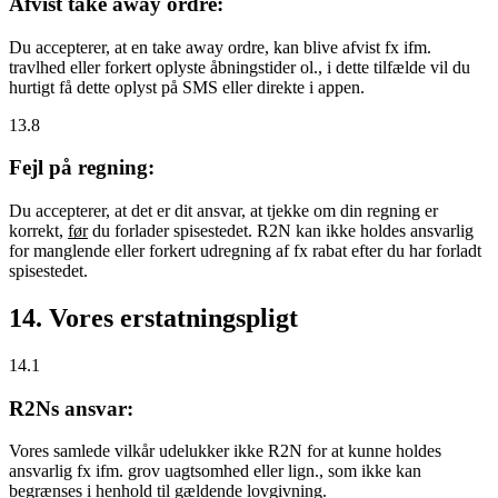
Afvist take away ordre:
Du accepterer, at en take away ordre, kan blive afvist fx ifm.
travlhed eller forkert oplyste åbningstider ol., i dette tilfælde vil du
hurtigt få dette oplyst på SMS eller direkte i appen.
13.8
Fejl på regning:
Du accepterer, at det er dit ansvar, at tjekke om din regning er
korrekt,
før
du forlader spisestedet. R2N kan ikke holdes ansvarlig
for manglende eller forkert udregning af fx rabat efter du har forladt
spisestedet.
14. Vores erstatningspligt
14.1
R2Ns ansvar:
Vores samlede vilkår udelukker ikke R2N for at kunne holdes
ansvarlig fx ifm. grov uagtsomhed eller lign., som ikke kan
begrænses i henhold til gældende lovgivning.