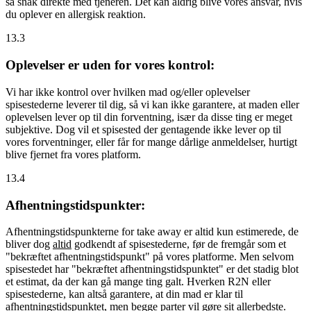
så snak direkte med tjeneren. Det kan aldrig blive vores ansvar, hvis
du oplever en allergisk reaktion.
13.3
Oplevelser er uden for vores kontrol:
Vi har ikke kontrol over hvilken mad og/eller oplevelser
spisestederne leverer til dig, så vi kan ikke garantere, at maden eller
oplevelsen lever op til din forventning, især da disse ting er meget
subjektive. Dog vil et spisested der gentagende ikke lever op til
vores forventninger, eller får for mange dårlige anmeldelser, hurtigt
blive fjernet fra vores platform.
13.4
Afhentningstidspunkter:
Afhentningstidspunkterne for take away er altid kun estimerede, de
bliver dog
altid
godkendt af spisestederne, før de fremgår som et
"bekræftet afhentningstidspunkt" på vores platforme. Men selvom
spisestedet har "bekræftet afhentningstidspunktet" er det stadig blot
et estimat, da der kan gå mange ting galt. Hverken R2N eller
spisestederne, kan altså garantere, at din mad er klar til
afhentningstidspunktet, men begge parter vil gøre sit allerbedste.