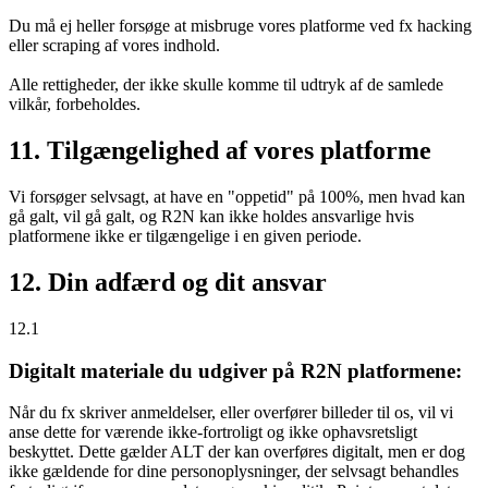
Du må ej heller forsøge at misbruge vores platforme ved fx hacking
eller scraping af vores indhold.
Alle rettigheder, der ikke skulle komme til udtryk af de samlede
vilkår, forbeholdes.
11. Tilgængelighed af vores platforme
Vi forsøger selvsagt, at have en "oppetid" på 100%, men hvad kan
gå galt, vil gå galt, og R2N kan ikke holdes ansvarlige hvis
platformene ikke er tilgængelige i en given periode.
12. Din adfærd og dit ansvar
12.1
Digitalt materiale du udgiver på R2N platformene:
Når du fx skriver anmeldelser, eller overfører billeder til os, vil vi
anse dette for værende ikke-fortroligt og ikke ophavsretsligt
beskyttet. Dette gælder ALT der kan overføres digitalt, men er dog
ikke gældende for dine personoplysninger, der selvsagt behandles