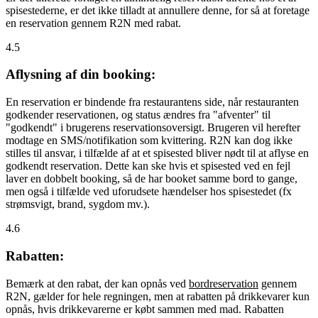
spisestederne, er det ikke tilladt at annullere denne, for så at foretage
en reservation gennem R2N med rabat.
4.5
Aflysning af din booking:
En reservation er bindende fra restaurantens side, når restauranten
godkender reservationen, og status ændres fra "afventer" til
"godkendt" i brugerens reservationsoversigt. Brugeren vil herefter
modtage en SMS/notifikation som kvittering. R2N kan dog ikke
stilles til ansvar, i tilfælde af at et spisested bliver nødt til at aflyse en
godkendt reservation. Dette kan ske hvis et spisested ved en fejl
laver en dobbelt booking, så de har booket samme bord to gange,
men også i tilfælde ved uforudsete hændelser hos spisestedet (fx
strømsvigt, brand, sygdom mv.).
4.6
Rabatten:
Bemærk at den rabat, der kan opnås ved
bordreservation
gennem
R2N, gælder for hele regningen, men at rabatten på drikkevarer kun
opnås, hvis drikkevarerne er købt sammen med mad. Rabatten