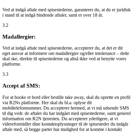
Ved at indgå aftale med spisestederne, garanterer du, at du er juridisk
i stand til at indgå bindende aftaler, samt er over 18 år.
3.2
Madallergier:
Ved at indgå aftale med spisestederne, accepterer du, at det er dit
eget ansvar at informere om madallergier og/eller intolerance – dette
skal ske, direkte til spisestederne og altså ikke ved at benytte vores
platforme.
3.3
Accept af SMS:
For at booke et bord eller bestille take away, skal du oprette en profil
via R2Ns platforme. Her skal du bl.a. oplyse dit
mobiltelefonnummer. Du accepterer hermed, at vi må udsende SMS
til dig vedr. de aftaler du har indgået med spisestederne, samt generel
information om R2N tjenesten. Du accepterer yderligere, at vi
videreformidler dine kontaktoplysninger til de spisesteder du indgår
aftale med, så begge parter har mulighed for at komme i kontakt