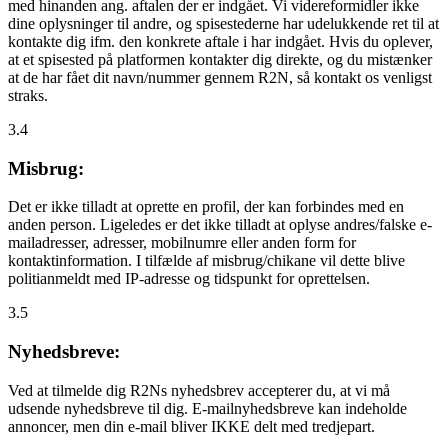
med hinanden ang. aftalen der er indgået. Vi videreformidler ikke
dine oplysninger til andre, og spisestederne har udelukkende ret til at
kontakte dig ifm. den konkrete aftale i har indgået. Hvis du oplever,
at et spisested på platformen kontakter dig direkte, og du mistænker
at de har fået dit navn/nummer gennem R2N, så kontakt os venligst
straks.
3.4
Misbrug:
Det er ikke tilladt at oprette en profil, der kan forbindes med en
anden person. Ligeledes er det ikke tilladt at oplyse andres/falske e-
mailadresser, adresser, mobilnumre eller anden form for
kontaktinformation. I tilfælde af misbrug/chikane vil dette blive
politianmeldt med IP-adresse og tidspunkt for oprettelsen.
3.5
Nyhedsbreve:
Ved at tilmelde dig R2Ns nyhedsbrev accepterer du, at vi må
udsende nyhedsbreve til dig. E-mailnyhedsbreve kan indeholde
annoncer, men din e-mail bliver IKKE delt med tredjepart.