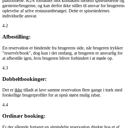
platformene. R2N formidler blot kontakten mellem spisestederne og
gæsterne/brugerne, og kan derfor ikke stilles til ansvar for brugerens
oplevelse af selve restaurantbesøget. Dette er spisestedernes
individuelle ansvar.
4.2
Afbestilling:
En reservation er bindende fra brugerens side, når brugeren trykker
"reservér/book", dog kun i det omfang, at brugeren er ansvarlig for
at afbestille igen, hvis brugeren bliver forhindret i at møde op.
4.3
Dobbeltbookinger:
Det er
ikke
tilladt at lave samme reservation flere gange i træk med
forskellige brugerprofiler for at opnå størst mulig rabat.
4.4
Ordinær booking:
Er der allerede fortaget en almindelig reservation direkte hos et af