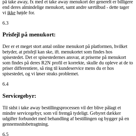
på take away, fx med et take away menukort der generelt er billigere
end deres almindelige menukort, samt andre særtilbud - dette tager
vi
ikke
højde for.
6.3
Prisfejl på menukort:
Der er et meget stort antal online menukort på platformen, hvilket
betyder, at prisfejl kan ske, ift. menukortet som findes hos
spisestedet. Det er spisestedernes ansvar, at priserne på menukort
som findes på deres R2N profil er korrekte, skulle du opleve at de to
priser differentiere, så ring til kundeservice mens du er hos
spisestedet, og vi løser straks problemet.
6.4
Servicegebyr:
Til sidst i take away bestillingsprocessen vil der blive pålagt et
mindre servicegebyr, som vil fremgå tydeligt. Gebyret dækker
udgifter forbundet med behandling af bestillingen og bygger på en
gennemsnitsbetragtning.
6.5