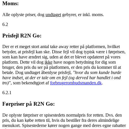
Moms:
Alle oplyste priser, dog
undtaget
gebyrer, er inkl. moms.
6.2
Prisfejl R2N Go:
Der er et meget stort antal take away retter på platformen, hvilket
betyder, at prisfejl kan ske. Disse fejl vil dog typisk være i førprisen,
som kan have ændret sig, uden at det er blevet opdateret på vores
platform. Dette vil dog
ikke
have nogen betydning for dig som
bruger, den pris du ser på platformen, er den pris du kommer til at
betale. Dog undtaget åbenlyse prisfejl,
"hvor du som kunde burde
have indset, at der er tale om en fejl (og derved har handlet i ond
tro)"
, som bekendtgjort af
forbrugerombudsmanden.dk
.
6.2.1
Førpriser på R2N Go:
De oplyste førpriser er spisestedets normalpris for retten. Dvs. den
pris, du kan købe retten til, hvis du bestiller fra deres almindelige
menukort. Spisestederne kører nogen gange med deres egne rabatter