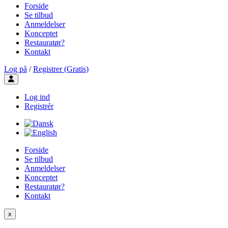
Forside
Se tilbud
Anmeldelser
Konceptet
Restauratør?
Kontakt
Log på
/
Registrer (Gratis)
Toggle user menu
Log ind
Registrér
Forside
Se tilbud
Anmeldelser
Konceptet
Restauratør?
Kontakt
x