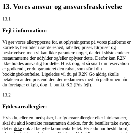
13. Vores ansvar og ansvarsfraskrivelse
13.1
Fejl i information:
Vi gør vores allerypperste for, at oplysningerne på vores platforme er
korrekte, herunder i særdeleshed, rabatter, priser, førpriser og
beskrivelser, men vi kan ikke garantere noget, da det i sidste ende er
restauranterne der udfylder og/eller oplyser dette. Derfor kan R2N
ikke holdes ansvarlig for dette. Husk dog, at så snart din reservation
er godkendt, er du garanteret den rabat, som står i din
bookingbekræftelse. Ligeledes vil du på R2N Go aldrig skulle
betale en anden pris end den der reklameres med på platformen når
du foretager et køb, dog jf. punkt. 6.2 (Pris fejl).
13.2
Fødevareallergier:
Hvis du, eller en medspiser, har fødevareallergier eller intolerancer,
skal du altid kontakte restauranten direkte, før du bestiller take away,
det er
ikke
nok at benytte kommentarfeltet. Hvis du har bestilt bord,