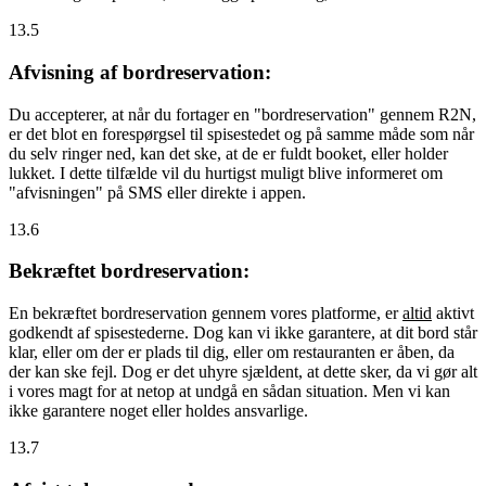
13.5
Afvisning af bordreservation:
Du accepterer, at når du fortager en "bordreservation" gennem R2N,
er det blot en forespørgsel til spisestedet og på samme måde som når
du selv ringer ned, kan det ske, at de er fuldt booket, eller holder
lukket. I dette tilfælde vil du hurtigst muligt blive informeret om
"afvisningen" på SMS eller direkte i appen.
13.6
Bekræftet bordreservation:
En bekræftet bordreservation gennem vores platforme, er
altid
aktivt
godkendt af spisestederne. Dog kan vi ikke garantere, at dit bord står
klar, eller om der er plads til dig, eller om restauranten er åben, da
der kan ske fejl. Dog er det uhyre sjældent, at dette sker, da vi gør alt
i vores magt for at netop at undgå en sådan situation. Men vi kan
ikke garantere noget eller holdes ansvarlige.
13.7