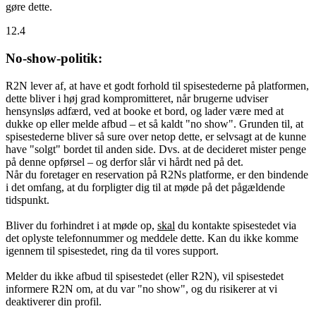
gøre dette.
12.4
No-show-politik:
R2N lever af, at have et godt forhold til spisestederne på platformen,
dette bliver i høj grad kompromitteret, når brugerne udviser
hensynsløs adfærd, ved at booke et bord, og lader være med at
dukke op eller melde afbud – et så kaldt "no show". Grunden til, at
spisestederne bliver så sure over netop dette, er selvsagt at de kunne
have "solgt" bordet til anden side. Dvs. at de decideret mister penge
på denne opførsel – og derfor slår vi hårdt ned på det.
Når du foretager en reservation på R2Ns platforme, er den bindende
i det omfang, at du forpligter dig til at møde på det pågældende
tidspunkt.
Bliver du forhindret i at møde op,
skal
du kontakte spisestedet via
det oplyste telefonnummer og meddele dette. Kan du ikke komme
igennem til spisestedet, ring da til vores support.
Melder du ikke afbud til spisestedet (eller R2N), vil spisestedet
informere R2N om, at du var "no show", og du risikerer at vi
deaktiverer din profil.