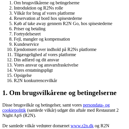
Om brugsvilkårene og betingelserne
Introduktion og R2Ns rolle
Vilkår for brug af vores platforme
Reservation af bord hos spisestederne
Køb af take away gennem R2N Go, hos spisestederne
Priser og betaling
Fortrydelsesret
Fejl, mangler og kompensation
Kundeservice
Ejendomsret over indhold på R2Ns platforme
Tilgængelighed af vores platforme
Din adfærd og dit ansvar
Vores ansvar og ansvarsfraskrivelse
Vores erstatningspligt
Opsigelse
R2N konkurrencevilkår
1. Om brugsvilkårene og betingelserne
Disse brugsvilkår og betingelser, samt vores
persondata- og
cookiepolitik
(samlede vilkår) udgør din aftale med Restaurant 2
Night ApS (R2N).
De samlede vilkår vedrører domænet
www.r2n.dk
og R2N