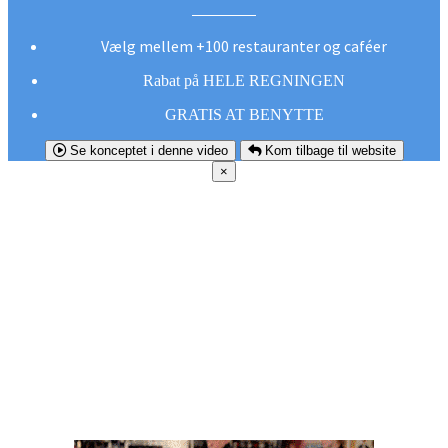
Vælg mellem +100 restauranter og caféer
Rabat på HELE REGNINGEN
GRATIS AT BENYTTE
Se konceptet i denne video
Kom tilbage til website
×
FØR DU
SMUTTER!
Hent vores gratis app og undgå at gå glip af et
godt tilbud næste gang sulten melder sig.