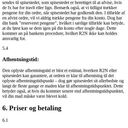
sendes til spisestedet, som spisestedet er berettiget til at afvise, hvis
de fx har for travlt eller lign. Bemærk også, at vi tidligst trækker
pengene for din ordre, når spisestedet har godkendt den. I tilfælde af
en afvist ordre, vil vi aldrig trække pengene fra din konto. Dog har
din bank "reserveret pengene", hvilket i særlige tilfælde kan betyde,
at du først kan se dem igen på din konto efter nogle dage. Dette
kommer an på bankens procedure, hvilket R2N ikke kan holdes
ansvarlig for.
5.4
Afhentningstid:
Den oplyste afhentningstid er blot et estimat, hverken R2N eller
spisestedet kan garantere, at ordren er klar til afhentning til det
oplyste afhentningstidspunkt – dog gør spisestedet sit allerbedste og
langt de fleste gange er maden klar til afhentningstidspunktet. Dette
betyder også, at hvis du kommer senere end afhentningstidspunktet,
vil din mad måske være blevet kold.
6. Priser og betaling
6.1