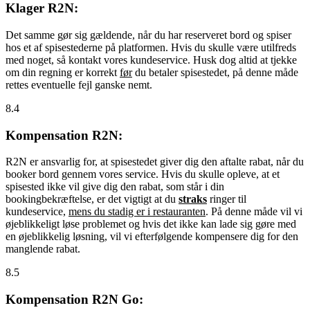
Klager R2N:
Det samme gør sig gældende, når du har reserveret bord og spiser
hos et af spisestederne på platformen. Hvis du skulle være utilfreds
med noget, så kontakt vores kundeservice. Husk dog altid at tjekke
om din regning er korrekt
før
du betaler spisestedet, på denne måde
rettes eventuelle fejl ganske nemt.
8.4
Kompensation R2N:
R2N er ansvarlig for, at spisestedet giver dig den aftalte rabat, når du
booker bord gennem vores service. Hvis du skulle opleve, at et
spisested ikke vil give dig den rabat, som står i din
bookingbekræftelse, er det vigtigt at du
straks
ringer til
kundeservice,
mens du stadig er i restauranten
. På denne måde vil vi
øjeblikkeligt løse problemet og hvis det ikke kan lade sig gøre med
en øjeblikkelig løsning, vil vi efterfølgende kompensere dig for den
manglende rabat.
8.5
Kompensation R2N Go: