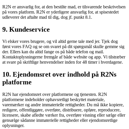
R2N er ansvarlig for, at den bestilte mad, er tilsvarende beskrivelsen
på vores platform. R2N er yderligere ansvarlig for, at spisestedet
udleverer det aftalte mad til dig, dog jf. punkt 8.1.
9. Kundeservice
Vi elsker vores brugere, og vil altid gerne tale med jer. Tjek dog
først vores FAQ og se om svaret på dit spørgsmål skulle gemme sig
der. Ellers kan du altid fange os på både telefon og mail.
Kontaktoplysningerne fremgår af både website og app. Vi tilstræber
at svare på skriftlige henvendelser inden for 48 timer i hverdagene.
10. Ejendomsret over indhold på R2Ns
platforme
R2N har ejendomsret over platformene og tjenesten. R2N
platformene indeholder ophavsretligt beskyttet materiale,
varemærker og andre immaterielle rettigheder. Du må ikke kopiere,
redigere, offentliggøre, overføre, distribuere, opføre, reproducere,
licensere, skabe afledte værker fra, overføre visning eller sælge eller
gensælge sådanne immaterielle rettigheder eller ejendomsretlige
oplysninger.