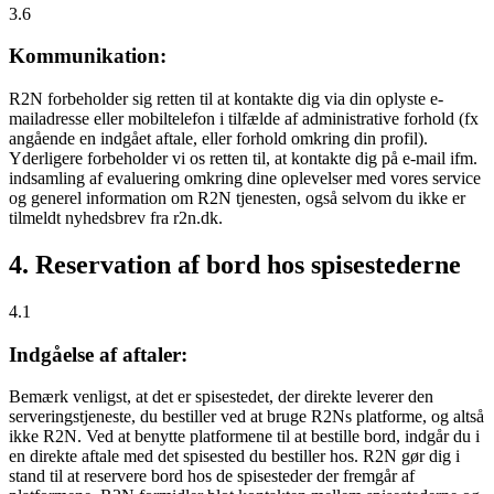
3.6
Kommunikation:
R2N forbeholder sig retten til at kontakte dig via din oplyste e-
mailadresse eller mobiltelefon i tilfælde af administrative forhold (fx
angående en indgået aftale, eller forhold omkring din profil).
Yderligere forbeholder vi os retten til, at kontakte dig på e-mail ifm.
indsamling af evaluering omkring dine oplevelser med vores service
og generel information om R2N tjenesten, også selvom du ikke er
tilmeldt nyhedsbrev fra r2n.dk.
4. Reservation af bord hos spisestederne
4.1
Indgåelse af aftaler:
Bemærk venligst, at det er spisestedet, der direkte leverer den
serveringstjeneste, du bestiller ved at bruge R2Ns platforme, og altså
ikke R2N. Ved at benytte platformene til at bestille bord, indgår du i
en direkte aftale med det spisested du bestiller hos. R2N gør dig i
stand til at reservere bord hos de spisesteder der fremgår af