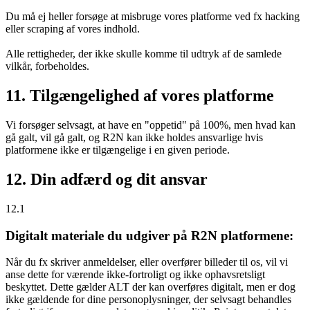
Du må ej heller forsøge at misbruge vores platforme ved fx hacking
eller scraping af vores indhold.
Alle rettigheder, der ikke skulle komme til udtryk af de samlede
vilkår, forbeholdes.
11. Tilgængelighed af vores platforme
Vi forsøger selvsagt, at have en "oppetid" på 100%, men hvad kan
gå galt, vil gå galt, og R2N kan ikke holdes ansvarlige hvis
platformene ikke er tilgængelige i en given periode.
12. Din adfærd og dit ansvar
12.1
Digitalt materiale du udgiver på R2N platformene:
Når du fx skriver anmeldelser, eller overfører billeder til os, vil vi
anse dette for værende ikke-fortroligt og ikke ophavsretsligt
beskyttet. Dette gælder ALT der kan overføres digitalt, men er dog
ikke gældende for dine personoplysninger, der selvsagt behandles