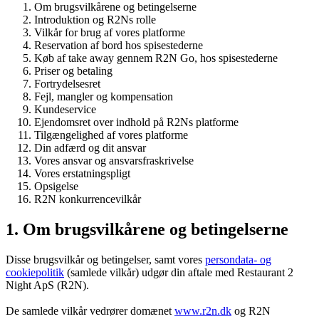
Om brugsvilkårene og betingelserne
Introduktion og R2Ns rolle
Vilkår for brug af vores platforme
Reservation af bord hos spisestederne
Køb af take away gennem R2N Go, hos spisestederne
Priser og betaling
Fortrydelsesret
Fejl, mangler og kompensation
Kundeservice
Ejendomsret over indhold på R2Ns platforme
Tilgængelighed af vores platforme
Din adfærd og dit ansvar
Vores ansvar og ansvarsfraskrivelse
Vores erstatningspligt
Opsigelse
R2N konkurrencevilkår
1. Om brugsvilkårene og betingelserne
Disse brugsvilkår og betingelser, samt vores
persondata- og
cookiepolitik
(samlede vilkår) udgør din aftale med Restaurant 2
Night ApS (R2N).
De samlede vilkår vedrører domænet
www.r2n.dk
og R2N