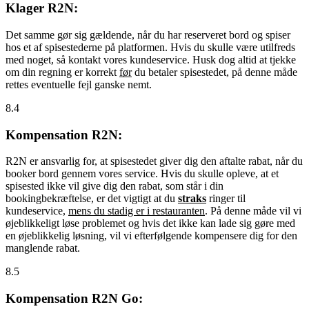
Klager R2N:
Det samme gør sig gældende, når du har reserveret bord og spiser
hos et af spisestederne på platformen. Hvis du skulle være utilfreds
med noget, så kontakt vores kundeservice. Husk dog altid at tjekke
om din regning er korrekt
før
du betaler spisestedet, på denne måde
rettes eventuelle fejl ganske nemt.
8.4
Kompensation R2N:
R2N er ansvarlig for, at spisestedet giver dig den aftalte rabat, når du
booker bord gennem vores service. Hvis du skulle opleve, at et
spisested ikke vil give dig den rabat, som står i din
bookingbekræftelse, er det vigtigt at du
straks
ringer til
kundeservice,
mens du stadig er i restauranten
. På denne måde vil vi
øjeblikkeligt løse problemet og hvis det ikke kan lade sig gøre med
en øjeblikkelig løsning, vil vi efterfølgende kompensere dig for den
manglende rabat.
8.5
Kompensation R2N Go: