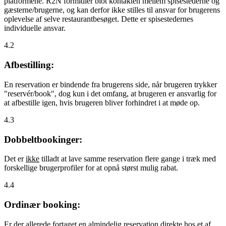
platformene. R2N formidler blot kontakten mellem spisestederne og
gæsterne/brugerne, og kan derfor ikke stilles til ansvar for brugerens
oplevelse af selve restaurantbesøget. Dette er spisestedernes
individuelle ansvar.
4.2
Afbestilling:
En reservation er bindende fra brugerens side, når brugeren trykker
"reservér/book", dog kun i det omfang, at brugeren er ansvarlig for
at afbestille igen, hvis brugeren bliver forhindret i at møde op.
4.3
Dobbeltbookinger:
Det er
ikke
tilladt at lave samme reservation flere gange i træk med
forskellige brugerprofiler for at opnå størst mulig rabat.
4.4
Ordinær booking:
Er der allerede fortaget en almindelig reservation direkte hos et af