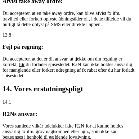
Afvist take away ordre:
Du accepterer, at en take away ordre, kan blive afvist fx ifm.
travlhed eller forkert oplyste åbningstider ol., i dette tilfælde vil du
hurtigt få dette oplyst på SMS eller direkte i appen.
13.8
Fejl på regning:
Du accepterer, at det er dit ansvar, at tjekke om din regning er
korrekt,
før
du forlader spisestedet. R2N kan ikke holdes ansvarlig
for manglende eller forkert udregning af fx rabat efter du har forladt
spisestedet.
14. Vores erstatningspligt
14.1
R2Ns ansvar:
Vores samlede vilkår udelukker ikke R2N for at kunne holdes
ansvarlig fx ifm. grov uagtsomhed eller lign., som ikke kan
begrænses i henhold til gældende lovgivning.