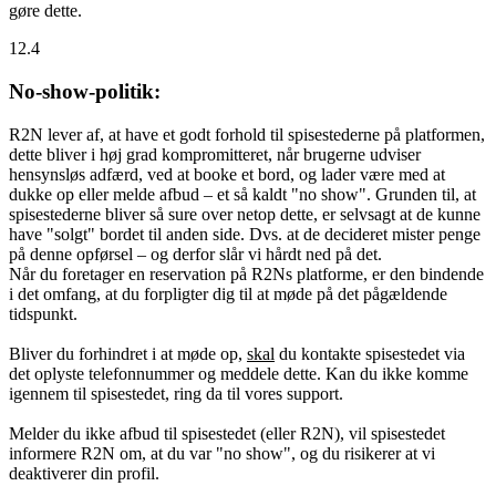
gøre dette.
12.4
No-show-politik:
R2N lever af, at have et godt forhold til spisestederne på platformen,
dette bliver i høj grad kompromitteret, når brugerne udviser
hensynsløs adfærd, ved at booke et bord, og lader være med at
dukke op eller melde afbud – et så kaldt "no show". Grunden til, at
spisestederne bliver så sure over netop dette, er selvsagt at de kunne
have "solgt" bordet til anden side. Dvs. at de decideret mister penge
på denne opførsel – og derfor slår vi hårdt ned på det.
Når du foretager en reservation på R2Ns platforme, er den bindende
i det omfang, at du forpligter dig til at møde på det pågældende
tidspunkt.
Bliver du forhindret i at møde op,
skal
du kontakte spisestedet via
det oplyste telefonnummer og meddele dette. Kan du ikke komme
igennem til spisestedet, ring da til vores support.
Melder du ikke afbud til spisestedet (eller R2N), vil spisestedet
informere R2N om, at du var "no show", og du risikerer at vi
deaktiverer din profil.