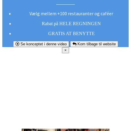
Vælg mellem +100 restauranter og caféer
Rabat på HELE REGNINGEN
GRATIS AT BENYTTE
Se konceptet i denne video
Kom tilbage til website
×
FØR DU
SMUTTER!
Hent vores gratis app og undgå at gå glip af et
godt tilbud næste gang sulten melder sig.