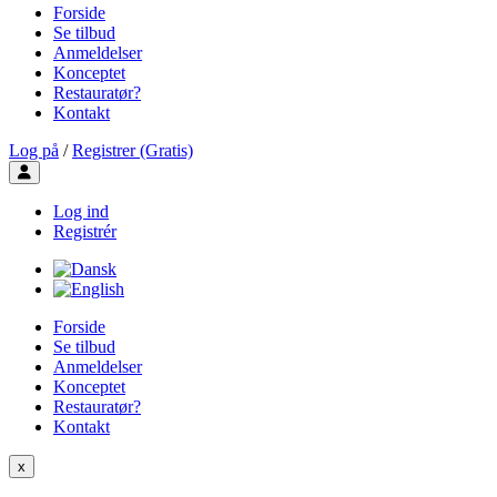
Forside
Se tilbud
Anmeldelser
Konceptet
Restauratør?
Kontakt
Log på
/
Registrer (Gratis)
Toggle user menu
Log ind
Registrér
Forside
Se tilbud
Anmeldelser
Konceptet
Restauratør?
Kontakt
x