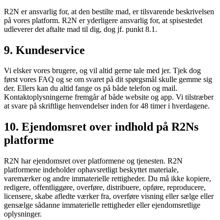
R2N er ansvarlig for, at den bestilte mad, er tilsvarende beskrivelsen
på vores platform. R2N er yderligere ansvarlig for, at spisestedet
udleverer det aftalte mad til dig, dog jf. punkt 8.1.
9. Kundeservice
Vi elsker vores brugere, og vil altid gerne tale med jer. Tjek dog
først vores FAQ og se om svaret på dit spørgsmål skulle gemme sig
der. Ellers kan du altid fange os på både telefon og mail.
Kontaktoplysningerne fremgår af både website og app. Vi tilstræber
at svare på skriftlige henvendelser inden for 48 timer i hverdagene.
10. Ejendomsret over indhold på R2Ns
platforme
R2N har ejendomsret over platformene og tjenesten. R2N
platformene indeholder ophavsretligt beskyttet materiale,
varemærker og andre immaterielle rettigheder. Du må ikke kopiere,
redigere, offentliggøre, overføre, distribuere, opføre, reproducere,
licensere, skabe afledte værker fra, overføre visning eller sælge eller
gensælge sådanne immaterielle rettigheder eller ejendomsretlige
oplysninger.