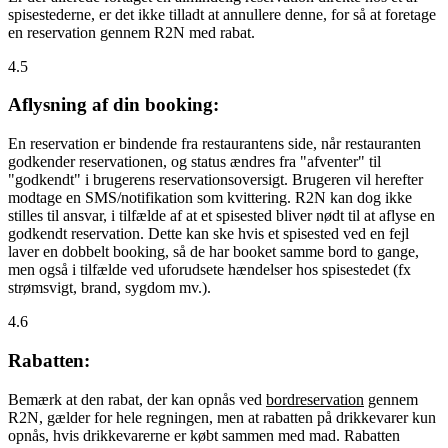
spisestederne, er det ikke tilladt at annullere denne, for så at foretage
en reservation gennem R2N med rabat.
4.5
Aflysning af din booking:
En reservation er bindende fra restaurantens side, når restauranten
godkender reservationen, og status ændres fra "afventer" til
"godkendt" i brugerens reservationsoversigt. Brugeren vil herefter
modtage en SMS/notifikation som kvittering. R2N kan dog ikke
stilles til ansvar, i tilfælde af at et spisested bliver nødt til at aflyse en
godkendt reservation. Dette kan ske hvis et spisested ved en fejl
laver en dobbelt booking, så de har booket samme bord to gange,
men også i tilfælde ved uforudsete hændelser hos spisestedet (fx
strømsvigt, brand, sygdom mv.).
4.6
Rabatten:
Bemærk at den rabat, der kan opnås ved
bordreservation
gennem
R2N, gælder for hele regningen, men at rabatten på drikkevarer kun
opnås, hvis drikkevarerne er købt sammen med mad. Rabatten