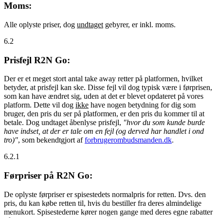
Moms:
Alle oplyste priser, dog
undtaget
gebyrer, er inkl. moms.
6.2
Prisfejl R2N Go:
Der er et meget stort antal take away retter på platformen, hvilket
betyder, at prisfejl kan ske. Disse fejl vil dog typisk være i førprisen,
som kan have ændret sig, uden at det er blevet opdateret på vores
platform. Dette vil dog
ikke
have nogen betydning for dig som
bruger, den pris du ser på platformen, er den pris du kommer til at
betale. Dog undtaget åbenlyse prisfejl,
"hvor du som kunde burde
have indset, at der er tale om en fejl (og derved har handlet i ond
tro)"
, som bekendtgjort af
forbrugerombudsmanden.dk
.
6.2.1
Førpriser på R2N Go:
De oplyste førpriser er spisestedets normalpris for retten. Dvs. den
pris, du kan købe retten til, hvis du bestiller fra deres almindelige
menukort. Spisestederne kører nogen gange med deres egne rabatter