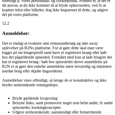
fortroligt jf. vores persondata- og cookiepolitik. Pointen er, at det er
dit ansvar, at du ikke kommer til at bryde ophavsretten, ved fx at
kopiere tekst eller billeder, dog ikke begrænset til dette, og udgive
det på vores platforme.
12.2
Anmeldelser:
Det er muligt at evaluere sine restaurantbesøg og take away
oplevelser på R2Ns platforme. For at gøre dette skal man være
logget på sin brugerprofil samt have et registreret besøg eller køb
hos det pågældende spisested. Formålet med kun at lade brugere der
har et registreret besøg / køb hos spisestedet skrive anmeldelse på
R2N er at gøre den enkelte anmeldelse mere troværdig og minimere
useriøs brug eller skjulte dagsordener.
Anmeldelser vises offentligt, så længe de er konstruktive og ikke
bryder nedenstående retningslinjer.
Bryde gældende lovgivning
Benytte links, samt promovere noget som helst andet, fx andre
spisesteder, bookingkoncepter
Udgive ærekrænkende, uanstændigt eller fornærmende