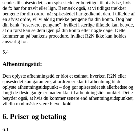
sendes til spisestedet, som spisestedet er berettiget til at afvise, hvis
de fx har for travlt eller lign. Bemærk også, at vi tidligst trækker
pengene for din ordre, når spisestedet har godkendt den. I tilfælde af
en afvist ordre, vil vi aldrig trække pengene fra din konto. Dog har
din bank "reserveret pengene", hvilket i særlige tilfælde kan betyde,
at du først kan se dem igen på din konto efter nogle dage. Dette
kommer an på bankens procedure, hvilket R2N ikke kan holdes
ansvarlig for.
5.4
Afhentningstid:
Den oplyste afhentningstid er blot et estimat, hverken R2N eller
spisestedet kan garantere, at ordren er klar til afhentning til det
oplyste afhentningstidspunkt – dog gør spisestedet sit allerbedste og
langt de fleste gange er maden klar til afhentningstidspunktet. Dette
betyder også, at hvis du kommer senere end afhentningstidspunktet,
vil din mad måske være blevet kold.
6. Priser og betaling
6.1