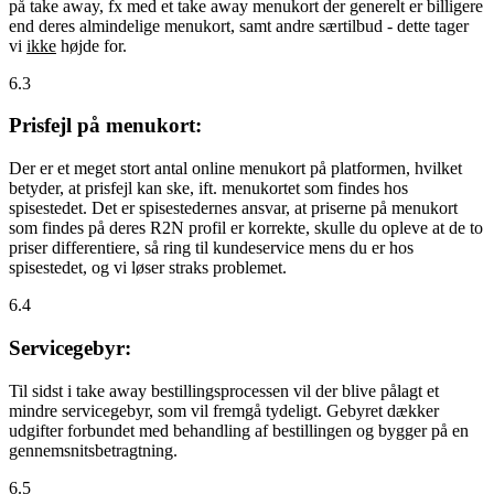
på take away, fx med et take away menukort der generelt er billigere
end deres almindelige menukort, samt andre særtilbud - dette tager
vi
ikke
højde for.
6.3
Prisfejl på menukort:
Der er et meget stort antal online menukort på platformen, hvilket
betyder, at prisfejl kan ske, ift. menukortet som findes hos
spisestedet. Det er spisestedernes ansvar, at priserne på menukort
som findes på deres R2N profil er korrekte, skulle du opleve at de to
priser differentiere, så ring til kundeservice mens du er hos
spisestedet, og vi løser straks problemet.
6.4
Servicegebyr:
Til sidst i take away bestillingsprocessen vil der blive pålagt et
mindre servicegebyr, som vil fremgå tydeligt. Gebyret dækker
udgifter forbundet med behandling af bestillingen og bygger på en
gennemsnitsbetragtning.
6.5