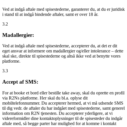
Ved at indgå aftale med spisestederne, garanterer du, at du er juridisk
i stand til at indgå bindende aftaler, samt er over 18 år.
3.2
Madallergier:
Ved at indgå aftale med spisestederne, accepterer du, at det er dit
eget ansvar at informere om madallergier og/eller intolerance – dette
skal ske, direkte til spisestederne og altså ikke ved at benytte vores
platforme.
3.3
Accept af SMS:
For at booke et bord eller bestille take away, skal du oprette en profil
via R2Ns platforme. Her skal du bl.a. oplyse dit
mobiltelefonnummer. Du accepterer hermed, at vi må udsende SMS
til dig vedr. de aftaler du har indgået med spisestederne, samt generel
information om R2N tjenesten. Du accepterer yderligere, at vi
videreformidler dine kontaktoplysninger til de spisesteder du indgår
aftale med, så begge parter har mulighed for at komme i kontakt