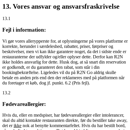
13. Vores ansvar og ansvarsfraskrivelse
13.1
Fejl i information:
Vi gør vores allerypperste for, at oplysningerne på vores platforme er
korrekte, herunder i særdeleshed, rabatter, priser, førpriser og
beskrivelser, men vi kan ikke garantere noget, da det i sidste ende er
restauranterne der udfylder og/eller oplyser dette. Derfor kan R2N
ikke holdes ansvarlig for dette. Husk dog, at så snart din reservation
er godkendt, er du garanteret den rabat, som står i din
bookingbekræftelse. Ligeledes vil du på R2N Go aldrig skulle
betale en anden pris end den der reklameres med på platformen når
du foretager et køb, dog jf. punkt. 6.2 (Pris fejl).
13.2
Fødevareallergier:
Hvis du, eller en medspiser, har fødevareallergier eller intolerancer,
skal du altid kontakte restauranten direkte, før du bestiller take away,
det er
ikke
nok at benytte kommentarfeltet. Hvis du har bestilt bord,