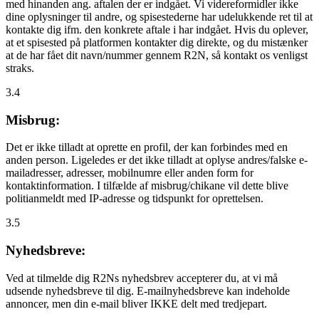
med hinanden ang. aftalen der er indgået. Vi videreformidler ikke
dine oplysninger til andre, og spisestederne har udelukkende ret til at
kontakte dig ifm. den konkrete aftale i har indgået. Hvis du oplever,
at et spisested på platformen kontakter dig direkte, og du mistænker
at de har fået dit navn/nummer gennem R2N, så kontakt os venligst
straks.
3.4
Misbrug:
Det er ikke tilladt at oprette en profil, der kan forbindes med en
anden person. Ligeledes er det ikke tilladt at oplyse andres/falske e-
mailadresser, adresser, mobilnumre eller anden form for
kontaktinformation. I tilfælde af misbrug/chikane vil dette blive
politianmeldt med IP-adresse og tidspunkt for oprettelsen.
3.5
Nyhedsbreve:
Ved at tilmelde dig R2Ns nyhedsbrev accepterer du, at vi må
udsende nyhedsbreve til dig. E-mailnyhedsbreve kan indeholde
annoncer, men din e-mail bliver IKKE delt med tredjepart.