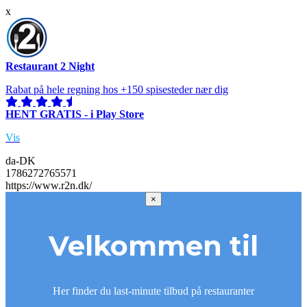
x
Restaurant 2 Night
Rabat på hele regning hos +150 spisesteder nær dig
HENT GRATIS - i Play Store
Vis
da-DK
1786272765571
https://www.r2n.dk/
×
Velkommen til
Her finder du last-minute tilbud på restauranter