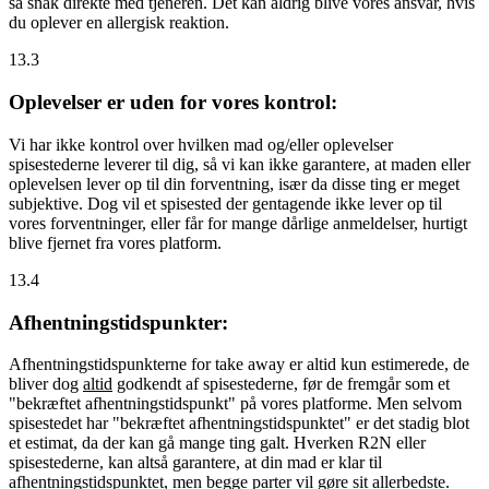
så snak direkte med tjeneren. Det kan aldrig blive vores ansvar, hvis
du oplever en allergisk reaktion.
13.3
Oplevelser er uden for vores kontrol:
Vi har ikke kontrol over hvilken mad og/eller oplevelser
spisestederne leverer til dig, så vi kan ikke garantere, at maden eller
oplevelsen lever op til din forventning, især da disse ting er meget
subjektive. Dog vil et spisested der gentagende ikke lever op til
vores forventninger, eller får for mange dårlige anmeldelser, hurtigt
blive fjernet fra vores platform.
13.4
Afhentningstidspunkter:
Afhentningstidspunkterne for take away er altid kun estimerede, de
bliver dog
altid
godkendt af spisestederne, før de fremgår som et
"bekræftet afhentningstidspunkt" på vores platforme. Men selvom
spisestedet har "bekræftet afhentningstidspunktet" er det stadig blot
et estimat, da der kan gå mange ting galt. Hverken R2N eller
spisestederne, kan altså garantere, at din mad er klar til
afhentningstidspunktet, men begge parter vil gøre sit allerbedste.