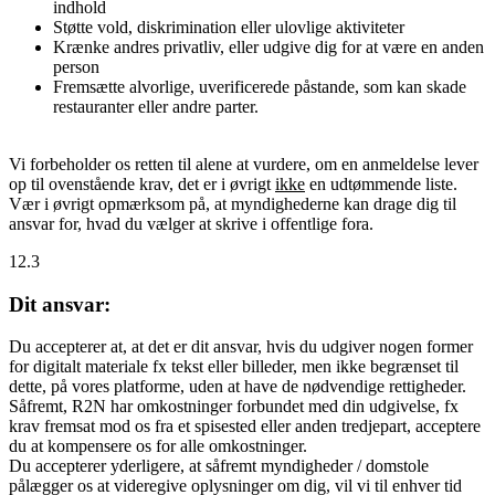
indhold
Støtte vold, diskrimination eller ulovlige aktiviteter
Krænke andres privatliv, eller udgive dig for at være en anden
person
Fremsætte alvorlige, uverificerede påstande, som kan skade
restauranter eller andre parter.
Vi forbeholder os retten til alene at vurdere, om en anmeldelse lever
op til ovenstående krav, det er i øvrigt
ikke
en udtømmende liste.
Vær i øvrigt opmærksom på, at myndighederne kan drage dig til
ansvar for, hvad du vælger at skrive i offentlige fora.
12.3
Dit ansvar:
Du accepterer at, at det er dit ansvar, hvis du udgiver nogen former
for digitalt materiale fx tekst eller billeder, men ikke begrænset til
dette, på vores platforme, uden at have de nødvendige rettigheder.
Såfremt, R2N har omkostninger forbundet med din udgivelse, fx
krav fremsat mod os fra et spisested eller anden tredjepart, acceptere
du at kompensere os for alle omkostninger.
Du accepterer yderligere, at såfremt myndigheder / domstole
pålægger os at videregive oplysninger om dig, vil vi til enhver tid