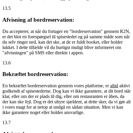
13.5
Afvisning af bordreservation:
Du accepterer, at når du fortager en "bordreservation" gennem R2N,
er det blot en forespørgsel til spisestedet og på samme måde som når
du selv ringer ned, kan det ske, at de er fuldt booket, eller holder
lukket. I dette tilfælde vil du hurtigst muligt blive informeret om
"afvisningen" på SMS eller direkte i appen.
13.6
Bekræftet bordreservation:
En bekræftet bordreservation gennem vores platforme, er
altid
aktivt
godkendt af spisestederne. Dog kan vi ikke garantere, at dit bord står
klar, eller om der er plads til dig, eller om restauranten er åben, da
der kan ske fejl. Dog er det uhyre sjældent, at dette sker, da vi gør alt
i vores magt for at netop at undgå en sådan situation. Men vi kan
ikke garantere noget eller holdes ansvarlige.
13.7