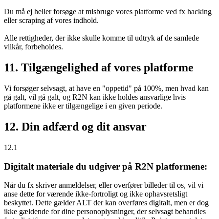
Du må ej heller forsøge at misbruge vores platforme ved fx hacking
eller scraping af vores indhold.
Alle rettigheder, der ikke skulle komme til udtryk af de samlede
vilkår, forbeholdes.
11. Tilgængelighed af vores platforme
Vi forsøger selvsagt, at have en "oppetid" på 100%, men hvad kan
gå galt, vil gå galt, og R2N kan ikke holdes ansvarlige hvis
platformene ikke er tilgængelige i en given periode.
12. Din adfærd og dit ansvar
12.1
Digitalt materiale du udgiver på R2N platformene:
Når du fx skriver anmeldelser, eller overfører billeder til os, vil vi
anse dette for værende ikke-fortroligt og ikke ophavsretsligt
beskyttet. Dette gælder ALT der kan overføres digitalt, men er dog
ikke gældende for dine personoplysninger, der selvsagt behandles