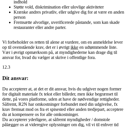
indhold
Støtte vold, diskrimination eller ulovlige aktiviteter
Krænke andres privatliv, eller udgive dig for at være en anden
person
Fremsætte alvorlige, uverificerede påstande, som kan skade
restauranter eller andre parter.
Vi forbeholder os retten til alene at vurdere, om en anmeldelse lever
op til ovenstående krav, det er i øvrigt
ikke
en udtømmende liste.
Vær i øvrigt opmærksom på, at myndighederne kan drage dig til
ansvar for, hvad du vælger at skrive i offentlige fora.
12.3
Dit ansvar:
Du accepterer at, at det er dit ansvar, hvis du udgiver nogen former
for digitalt materiale fx tekst eller billeder, men ikke begrænset til
dette, på vores platforme, uden at have de nødvendige rettigheder.
Såfremt, R2N har omkostninger forbundet med din udgivelse, fx
krav fremsat mod os fra et spisested eller anden tredjepart, acceptere
du at kompensere os for alle omkostninger.
Du accepterer yderligere, at såfremt myndigheder / domstole
pålægger os at videregive oplysninger om dig, vil vi til enhver tid