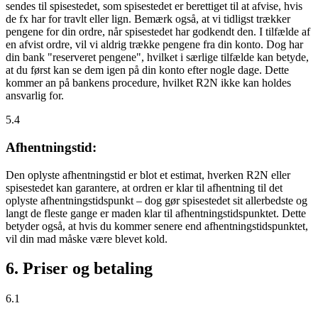
sendes til spisestedet, som spisestedet er berettiget til at afvise, hvis
de fx har for travlt eller lign. Bemærk også, at vi tidligst trækker
pengene for din ordre, når spisestedet har godkendt den. I tilfælde af
en afvist ordre, vil vi aldrig trække pengene fra din konto. Dog har
din bank "reserveret pengene", hvilket i særlige tilfælde kan betyde,
at du først kan se dem igen på din konto efter nogle dage. Dette
kommer an på bankens procedure, hvilket R2N ikke kan holdes
ansvarlig for.
5.4
Afhentningstid:
Den oplyste afhentningstid er blot et estimat, hverken R2N eller
spisestedet kan garantere, at ordren er klar til afhentning til det
oplyste afhentningstidspunkt – dog gør spisestedet sit allerbedste og
langt de fleste gange er maden klar til afhentningstidspunktet. Dette
betyder også, at hvis du kommer senere end afhentningstidspunktet,
vil din mad måske være blevet kold.
6. Priser og betaling
6.1