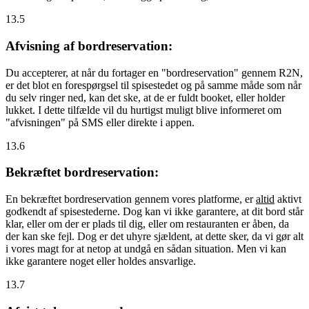
13.5
Afvisning af bordreservation:
Du accepterer, at når du fortager en "bordreservation" gennem R2N,
er det blot en forespørgsel til spisestedet og på samme måde som når
du selv ringer ned, kan det ske, at de er fuldt booket, eller holder
lukket. I dette tilfælde vil du hurtigst muligt blive informeret om
"afvisningen" på SMS eller direkte i appen.
13.6
Bekræftet bordreservation:
En bekræftet bordreservation gennem vores platforme, er
altid
aktivt
godkendt af spisestederne. Dog kan vi ikke garantere, at dit bord står
klar, eller om der er plads til dig, eller om restauranten er åben, da
der kan ske fejl. Dog er det uhyre sjældent, at dette sker, da vi gør alt
i vores magt for at netop at undgå en sådan situation. Men vi kan
ikke garantere noget eller holdes ansvarlige.
13.7