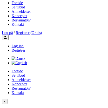
Forside
Se tilbud
Anmeldelser
Konceptet
Restauratør?
Kontakt
Log på
/
Registrer (Gratis)
Toggle user menu
Log ind
Registrér
Forside
Se tilbud
Anmeldelser
Konceptet
Restauratør?
Kontakt
x