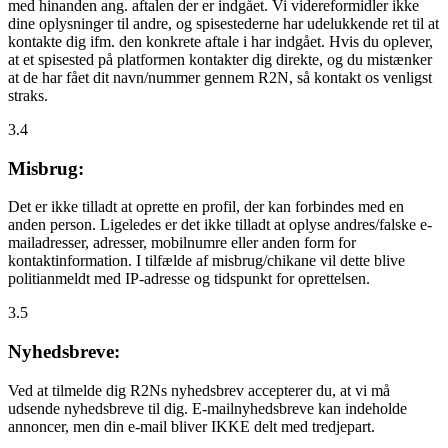
med hinanden ang. aftalen der er indgået. Vi videreformidler ikke
dine oplysninger til andre, og spisestederne har udelukkende ret til at
kontakte dig ifm. den konkrete aftale i har indgået. Hvis du oplever,
at et spisested på platformen kontakter dig direkte, og du mistænker
at de har fået dit navn/nummer gennem R2N, så kontakt os venligst
straks.
3.4
Misbrug:
Det er ikke tilladt at oprette en profil, der kan forbindes med en
anden person. Ligeledes er det ikke tilladt at oplyse andres/falske e-
mailadresser, adresser, mobilnumre eller anden form for
kontaktinformation. I tilfælde af misbrug/chikane vil dette blive
politianmeldt med IP-adresse og tidspunkt for oprettelsen.
3.5
Nyhedsbreve:
Ved at tilmelde dig R2Ns nyhedsbrev accepterer du, at vi må
udsende nyhedsbreve til dig. E-mailnyhedsbreve kan indeholde
annoncer, men din e-mail bliver IKKE delt med tredjepart.