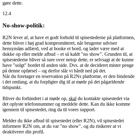
gøre dette.
12.4
No-show-politik:
R2N lever af, at have et godt forhold til spisestederne på platformen,
dette bliver i høj grad kompromitteret, når brugerne udviser
hensynsløs adfærd, ved at booke et bord, og lader være med at
dukke op eller melde afbud – et så kaldt "no show". Grunden til, at
spisestederne bliver så sure over netop dette, er selvsagt at de kunne
have "solgt" bordet til anden side. Dvs. at de decideret mister penge
på denne opførsel – og derfor slår vi hårdt ned på det.
Når du foretager en reservation på R2Ns platforme, er den bindende
i det omfang, at du forpligter dig til at møde på det pågældende
tidspunkt.
Bliver du forhindret i at møde op,
skal
du kontakte spisestedet via
det oplyste telefonnummer og meddele dette. Kan du ikke komme
igennem til spisestedet, ring da til vores support.
Melder du ikke afbud til spisestedet (eller R2N), vil spisestedet
informere R2N om, at du var "no show", og du risikerer at vi
deaktiverer din profil.