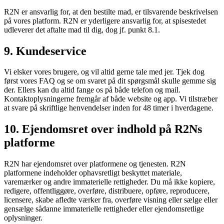
R2N er ansvarlig for, at den bestilte mad, er tilsvarende beskrivelsen
på vores platform. R2N er yderligere ansvarlig for, at spisestedet
udleverer det aftalte mad til dig, dog jf. punkt 8.1.
9. Kundeservice
Vi elsker vores brugere, og vil altid gerne tale med jer. Tjek dog
først vores FAQ og se om svaret på dit spørgsmål skulle gemme sig
der. Ellers kan du altid fange os på både telefon og mail.
Kontaktoplysningerne fremgår af både website og app. Vi tilstræber
at svare på skriftlige henvendelser inden for 48 timer i hverdagene.
10. Ejendomsret over indhold på R2Ns
platforme
R2N har ejendomsret over platformene og tjenesten. R2N
platformene indeholder ophavsretligt beskyttet materiale,
varemærker og andre immaterielle rettigheder. Du må ikke kopiere,
redigere, offentliggøre, overføre, distribuere, opføre, reproducere,
licensere, skabe afledte værker fra, overføre visning eller sælge eller
gensælge sådanne immaterielle rettigheder eller ejendomsretlige
oplysninger.