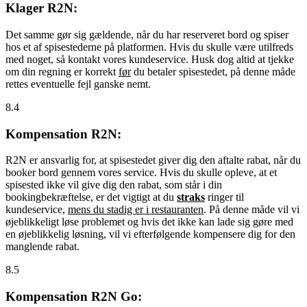
Klager R2N:
Det samme gør sig gældende, når du har reserveret bord og spiser
hos et af spisestederne på platformen. Hvis du skulle være utilfreds
med noget, så kontakt vores kundeservice. Husk dog altid at tjekke
om din regning er korrekt
før
du betaler spisestedet, på denne måde
rettes eventuelle fejl ganske nemt.
8.4
Kompensation R2N:
R2N er ansvarlig for, at spisestedet giver dig den aftalte rabat, når du
booker bord gennem vores service. Hvis du skulle opleve, at et
spisested ikke vil give dig den rabat, som står i din
bookingbekræftelse, er det vigtigt at du
straks
ringer til
kundeservice,
mens du stadig er i restauranten
. På denne måde vil vi
øjeblikkeligt løse problemet og hvis det ikke kan lade sig gøre med
en øjeblikkelig løsning, vil vi efterfølgende kompensere dig for den
manglende rabat.
8.5
Kompensation R2N Go: