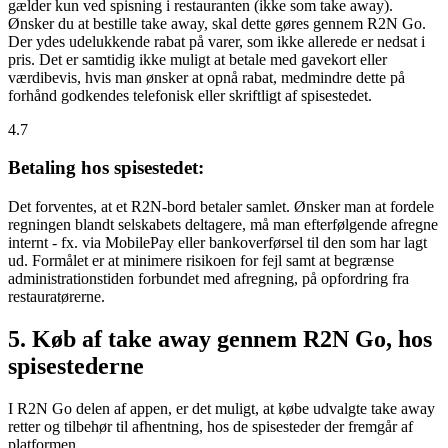
gælder kun ved spisning i restauranten (ikke som take away).
Ønsker du at bestille take away, skal dette gøres gennem R2N Go.
Der ydes udelukkende rabat på varer, som ikke allerede er nedsat i
pris. Det er samtidig ikke muligt at betale med gavekort eller
værdibevis, hvis man ønsker at opnå rabat, medmindre dette på
forhånd godkendes telefonisk eller skriftligt af spisestedet.
4.7
Betaling hos spisestedet:
Det forventes, at et R2N-bord betaler samlet. Ønsker man at fordele
regningen blandt selskabets deltagere, må man efterfølgende afregne
internt - fx. via MobilePay eller bankoverførsel til den som har lagt
ud. Formålet er at minimere risikoen for fejl samt at begrænse
administrationstiden forbundet med afregning, på opfordring fra
restauratørerne.
5. Køb af take away gennem R2N Go, hos
spisestederne
I R2N Go delen af appen, er det muligt, at købe udvalgte take away
retter og tilbehør til afhentning, hos de spisesteder der fremgår af
platformen.