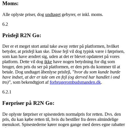
Moms:
Alle oplyste priser, dog
undtaget
gebyrer, er inkl. moms.
6.2
Prisfejl R2N Go:
Der er et meget stort antal take away retter på platformen, hvilket
betyder, at prisfejl kan ske. Disse fejl vil dog typisk være i førprisen,
som kan have ændret sig, uden at det er blevet opdateret på vores
platform. Dette vil dog
ikke
have nogen betydning for dig som
bruger, den pris du ser på platformen, er den pris du kommer til at
betale. Dog undtaget åbenlyse prisfejl,
"hvor du som kunde burde
have indset, at der er tale om en fejl (og derved har handlet i ond
tro)"
, som bekendtgjort af
forbrugerombudsmanden.dk
.
6.2.1
Førpriser på R2N Go:
De oplyste førpriser er spisestedets normalpris for retten. Dvs. den
pris, du kan købe retten til, hvis du bestiller fra deres almindelige
menukort. Spisestederne kører nogen gange med deres egne rabatter