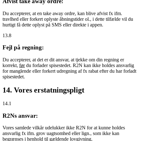
Afvist take away ordre:
Du accepterer, at en take away ordre, kan blive afvist fx ifm.
travlhed eller forkert oplyste åbningstider ol., i dette tilfælde vil du
hurtigt få dette oplyst på SMS eller direkte i appen.
13.8
Fejl på regning:
Du accepterer, at det er dit ansvar, at tjekke om din regning er
korrekt,
før
du forlader spisestedet. R2N kan ikke holdes ansvarlig
for manglende eller forkert udregning af fx rabat efter du har forladt
spisestedet.
14. Vores erstatningspligt
14.1
R2Ns ansvar:
Vores samlede vilkår udelukker ikke R2N for at kunne holdes
ansvarlig fx ifm. grov uagtsomhed eller lign., som ikke kan
begrænses i henhold til gældende lovgivning.