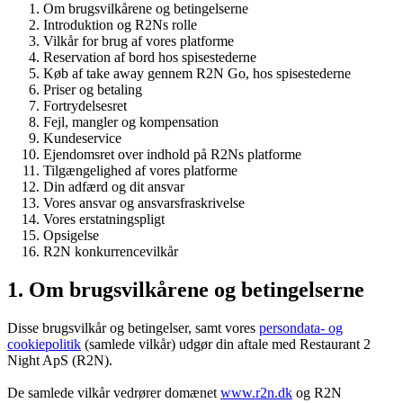
Om brugsvilkårene og betingelserne
Introduktion og R2Ns rolle
Vilkår for brug af vores platforme
Reservation af bord hos spisestederne
Køb af take away gennem R2N Go, hos spisestederne
Priser og betaling
Fortrydelsesret
Fejl, mangler og kompensation
Kundeservice
Ejendomsret over indhold på R2Ns platforme
Tilgængelighed af vores platforme
Din adfærd og dit ansvar
Vores ansvar og ansvarsfraskrivelse
Vores erstatningspligt
Opsigelse
R2N konkurrencevilkår
1. Om brugsvilkårene og betingelserne
Disse brugsvilkår og betingelser, samt vores
persondata- og
cookiepolitik
(samlede vilkår) udgør din aftale med Restaurant 2
Night ApS (R2N).
De samlede vilkår vedrører domænet
www.r2n.dk
og R2N