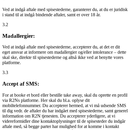
Ved at indgå aftale med spisestederne, garanterer du, at du er juridisk
i stand til at indgå bindende aftaler, samt er over 18 år.
3.2
Madallergier:
Ved at indgå aftale med spisestederne, accepterer du, at det er dit
eget ansvar at informere om madallergier og/eller intolerance – dette
skal ske, direkte til spisestederne og altså ikke ved at benytte vores
platforme.
3.3
Accept af SMS:
For at booke et bord eller bestille take away, skal du oprette en profil
via R2Ns platforme. Her skal du bl.a. oplyse dit
mobiltelefonnummer. Du accepterer hermed, at vi må udsende SMS
til dig vedr. de aftaler du har indgået med spisestederne, samt generel
information om R2N tjenesten. Du accepterer yderligere, at vi
videreformidler dine kontaktoplysninger til de spisesteder du indgår
aftale med, så begge parter har mulighed for at komme i kontakt