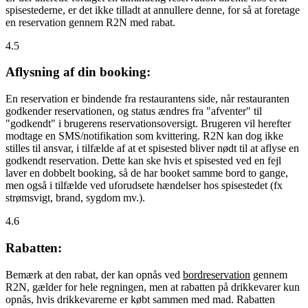
spisestederne, er det ikke tilladt at annullere denne, for så at foretage
en reservation gennem R2N med rabat.
4.5
Aflysning af din booking:
En reservation er bindende fra restaurantens side, når restauranten
godkender reservationen, og status ændres fra "afventer" til
"godkendt" i brugerens reservationsoversigt. Brugeren vil herefter
modtage en SMS/notifikation som kvittering. R2N kan dog ikke
stilles til ansvar, i tilfælde af at et spisested bliver nødt til at aflyse en
godkendt reservation. Dette kan ske hvis et spisested ved en fejl
laver en dobbelt booking, så de har booket samme bord to gange,
men også i tilfælde ved uforudsete hændelser hos spisestedet (fx
strømsvigt, brand, sygdom mv.).
4.6
Rabatten:
Bemærk at den rabat, der kan opnås ved
bordreservation
gennem
R2N, gælder for hele regningen, men at rabatten på drikkevarer kun
opnås, hvis drikkevarerne er købt sammen med mad. Rabatten