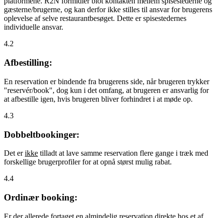
platformene. R2N formidler blot kontakten mellem spisestederne og
gæsterne/brugerne, og kan derfor ikke stilles til ansvar for brugerens
oplevelse af selve restaurantbesøget. Dette er spisestedernes
individuelle ansvar.
4.2
Afbestilling:
En reservation er bindende fra brugerens side, når brugeren trykker
"reservér/book", dog kun i det omfang, at brugeren er ansvarlig for
at afbestille igen, hvis brugeren bliver forhindret i at møde op.
4.3
Dobbeltbookinger:
Det er
ikke
tilladt at lave samme reservation flere gange i træk med
forskellige brugerprofiler for at opnå størst mulig rabat.
4.4
Ordinær booking:
Er der allerede fortaget en almindelig reservation direkte hos et af