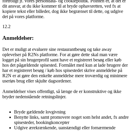
fortroligt jf. vores persondata- og cookiepolitik. Pointen er, at det er
dit ansvar, at du ikke kommer til at bryde ophavsretten, ved fx at
kopiere tekst eller billeder, dog ikke begrænset til dette, og udgive
det på vores platforme.
12.2
Anmeldelser:
Det er muligt at evaluere sine restaurantbesøg og take away
oplevelser på R2Ns platforme. For at gøre dette skal man være
logget på sin brugerprofil samt have et registreret besøg eller køb
hos det pågældende spisested. Formålet med kun at lade brugere der
har et registreret besøg / køb hos spisestedet skrive anmeldelse på
R2N er at gøre den enkelte anmeldelse mere troværdig og minimere
useriøs brug eller skjulte dagsordener.
Anmeldelser vises offentligt, så længe de er konstruktive og ikke
bryder nedenstående retningslinjer.
Bryde gældende lovgivning
Benytte links, samt promovere noget som helst andet, fx andre
spisesteder, bookingkoncepter
Udgive ærekrænkende, uanstændigt eller fornærmende