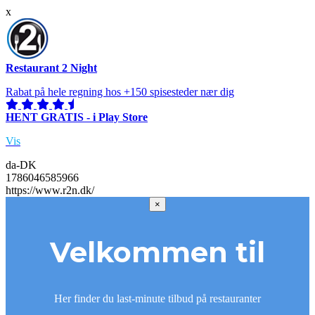
x
Restaurant 2 Night
Rabat på hele regning hos +150 spisesteder nær dig
HENT GRATIS - i Play Store
Vis
da-DK
1786046585966
https://www.r2n.dk/
×
Velkommen til
Her finder du last-minute tilbud på restauranter