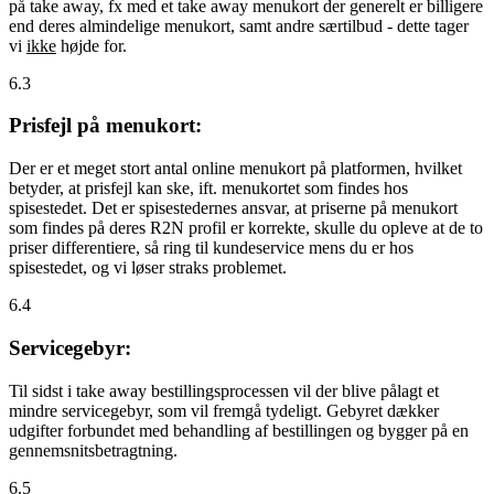
på take away, fx med et take away menukort der generelt er billigere
end deres almindelige menukort, samt andre særtilbud - dette tager
vi
ikke
højde for.
6.3
Prisfejl på menukort:
Der er et meget stort antal online menukort på platformen, hvilket
betyder, at prisfejl kan ske, ift. menukortet som findes hos
spisestedet. Det er spisestedernes ansvar, at priserne på menukort
som findes på deres R2N profil er korrekte, skulle du opleve at de to
priser differentiere, så ring til kundeservice mens du er hos
spisestedet, og vi løser straks problemet.
6.4
Servicegebyr:
Til sidst i take away bestillingsprocessen vil der blive pålagt et
mindre servicegebyr, som vil fremgå tydeligt. Gebyret dækker
udgifter forbundet med behandling af bestillingen og bygger på en
gennemsnitsbetragtning.
6.5