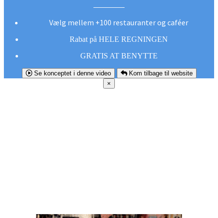
Vælg mellem +100 restauranter og caféer
Rabat på HELE REGNINGEN
GRATIS AT BENYTTE
Se konceptet i denne video
Kom tilbage til website
×
FØR DU
SMUTTER!
Hent vores gratis app og undgå at gå glip af et
godt tilbud næste gang sulten melder sig.