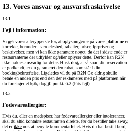
13. Vores ansvar og ansvarsfraskrivelse
13.1
Fejl i information:
Vi gør vores allerypperste for, at oplysningerne på vores platforme er
korrekte, herunder i særdeleshed, rabatter, priser, førpriser og
beskrivelser, men vi kan ikke garantere noget, da det i sidste ende er
restauranterne der udfylder og/eller oplyser dette. Derfor kan R2N
ikke holdes ansvarlig for dette. Husk dog, at så snart din reservation
er godkendt, er du garanteret den rabat, som står i din
bookingbekræftelse. Ligeledes vil du på R2N Go aldrig skulle
betale en anden pris end den der reklameres med på platformen når
du foretager et køb, dog jf. punkt. 6.2 (Pris fejl).
13.2
Fødevareallergier:
Hvis du, eller en medspiser, har fødevareallergier eller intolerancer,
skal du altid kontakte restauranten direkte, før du bestiller take away,
det er
ikke
nok at benytte kommentarfeltet. Hvis du har bestilt bord,