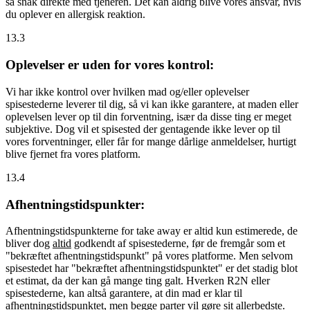
så snak direkte med tjeneren. Det kan aldrig blive vores ansvar, hvis
du oplever en allergisk reaktion.
13.3
Oplevelser er uden for vores kontrol:
Vi har ikke kontrol over hvilken mad og/eller oplevelser
spisestederne leverer til dig, så vi kan ikke garantere, at maden eller
oplevelsen lever op til din forventning, især da disse ting er meget
subjektive. Dog vil et spisested der gentagende ikke lever op til
vores forventninger, eller får for mange dårlige anmeldelser, hurtigt
blive fjernet fra vores platform.
13.4
Afhentningstidspunkter:
Afhentningstidspunkterne for take away er altid kun estimerede, de
bliver dog
altid
godkendt af spisestederne, før de fremgår som et
"bekræftet afhentningstidspunkt" på vores platforme. Men selvom
spisestedet har "bekræftet afhentningstidspunktet" er det stadig blot
et estimat, da der kan gå mange ting galt. Hverken R2N eller
spisestederne, kan altså garantere, at din mad er klar til
afhentningstidspunktet, men begge parter vil gøre sit allerbedste.