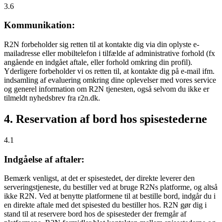
3.6
Kommunikation:
R2N forbeholder sig retten til at kontakte dig via din oplyste e-
mailadresse eller mobiltelefon i tilfælde af administrative forhold (fx
angående en indgået aftale, eller forhold omkring din profil).
Yderligere forbeholder vi os retten til, at kontakte dig på e-mail ifm.
indsamling af evaluering omkring dine oplevelser med vores service
og generel information om R2N tjenesten, også selvom du ikke er
tilmeldt nyhedsbrev fra r2n.dk.
4. Reservation af bord hos spisestederne
4.1
Indgåelse af aftaler:
Bemærk venligst, at det er spisestedet, der direkte leverer den
serveringstjeneste, du bestiller ved at bruge R2Ns platforme, og altså
ikke R2N. Ved at benytte platformene til at bestille bord, indgår du i
en direkte aftale med det spisested du bestiller hos. R2N gør dig i
stand til at reservere bord hos de spisesteder der fremgår af