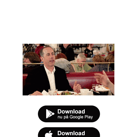
FØR DU SMUTTER
t tilbud næste gang sulten melder sig.