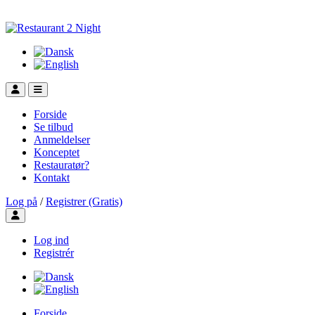
Forside
Se tilbud
Anmeldelser
Konceptet
Restauratør?
Kontakt
Log på
/
Registrer (Gratis)
Toggle user menu
Log ind
Registrér
Forside