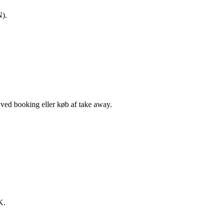
N).
, ved booking eller køb af take away.
K.