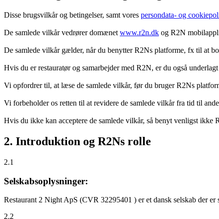
Disse brugsvilkår og betingelser, samt vores
persondata- og cookiepoli
De samlede vilkår vedrører domænet
www.r2n.dk
og R2N mobilapplik
De samlede vilkår gælder, når du benytter R2Ns platforme, fx til at b
Hvis du er restauratør og samarbejder med R2N, er du også underlagt
Vi opfordrer til, at læse de samlede vilkår, før du bruger R2Ns platfo
Vi forbeholder os retten til at revidere de samlede vilkår fra tid til 
Hvis du ikke kan acceptere de samlede vilkår, så benyt venligst ikke
2. Introduktion og R2Ns rolle
2.1
Selskabsoplysninger:
Restaurant 2 Night ApS (CVR 32295401 ) er et dansk selskab der er sti
2.2