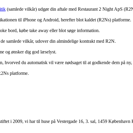
tik
(samlede vilkår) udgør din aftale med Restaurant 2 Night ApS (R2
ationen til iPhone og Android, herefter blot kaldet (R2Ns) platforme.
ooke bord, købe take away eller blot søge information.
 de samlede vilkår, udover din almindelige kontrakt med R2N.
rme og ønsker dig god læselyst.
anden, hvorved du automatisk vil være nødsaget til at godkende dem på ny
 R2Ns platforme.
ftet i 2009, vi har til huse på Vestergade 16, 3. sal, 1459 København 