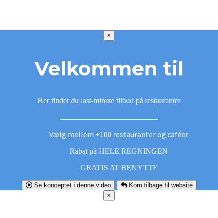
×
Velkommen til
Her finder du last-minute tilbud på restauranter
Vælg mellem +100 restauranter og caféer
Rabat på HELE REGNINGEN
GRATIS AT BENYTTE
Se konceptet i denne video
Kom tilbage til website
×