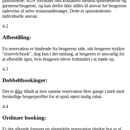
platformene. R2N formidler blot kontakten mellem spisestederne og
gæsterne/brugerne, og kan derfor ikke stilles til ansvar for brugerens
oplevelse af selve restaurantbesøget. Dette er spisestedernes
individuelle ansvar.
4.2
Afbestilling:
En reservation er bindende fra brugerens side, når brugeren trykker
"reservér/book", dog kun i det omfang, at brugeren er ansvarlig for
at afbestille igen, hvis brugeren bliver forhindret i at møde op.
4.3
Dobbeltbookinger:
Det er
ikke
tilladt at lave samme reservation flere gange i træk med
forskellige brugerprofiler for at opnå størst mulig rabat.
4.4
Ordinær booking:
Er der allerede fortaget en almindelig reservation direkte hos et af