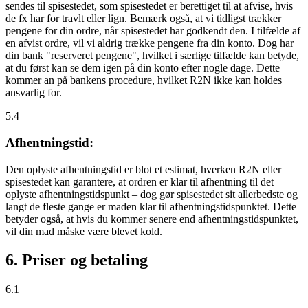
sendes til spisestedet, som spisestedet er berettiget til at afvise, hvis
de fx har for travlt eller lign. Bemærk også, at vi tidligst trækker
pengene for din ordre, når spisestedet har godkendt den. I tilfælde af
en afvist ordre, vil vi aldrig trække pengene fra din konto. Dog har
din bank "reserveret pengene", hvilket i særlige tilfælde kan betyde,
at du først kan se dem igen på din konto efter nogle dage. Dette
kommer an på bankens procedure, hvilket R2N ikke kan holdes
ansvarlig for.
5.4
Afhentningstid:
Den oplyste afhentningstid er blot et estimat, hverken R2N eller
spisestedet kan garantere, at ordren er klar til afhentning til det
oplyste afhentningstidspunkt – dog gør spisestedet sit allerbedste og
langt de fleste gange er maden klar til afhentningstidspunktet. Dette
betyder også, at hvis du kommer senere end afhentningstidspunktet,
vil din mad måske være blevet kold.
6. Priser og betaling
6.1