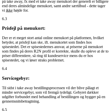
på take away, fx med et take away menukort der generelt er billigere
end deres almindelige menukort, samt andre særtilbud - dette tager
vi
ikke
højde for.
6.3
Prisfejl på menukort:
Der er et meget stort antal online menukort på platformen, hvilket
betyder, at prisfejl kan ske, ift. menukortet som findes hos
spisestedet. Det er spisestedernes ansvar, at priserne på menukort
som findes på deres R2N profil er korrekte, skulle du opleve at de to
priser differentiere, så ring til kundeservice mens du er hos
spisestedet, og vi løser straks problemet.
6.4
Servicegebyr:
Til sidst i take away bestillingsprocessen vil der blive pålagt et
mindre servicegebyr, som vil fremgå tydeligt. Gebyret dækker
udgifter forbundet med behandling af bestillingen og bygger på en
gennemsnitsbetragtning.
6.5