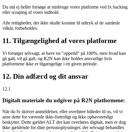
Du må ej heller forsøge at misbruge vores platforme ved fx hacking
eller scraping af vores indhold.
Alle rettigheder, der ikke skulle komme til udtryk af de samlede
vilkår, forbeholdes.
11. Tilgængelighed af vores platforme
Vi forsøger selvsagt, at have en "oppetid" på 100%, men hvad kan
gå galt, vil gå galt, og R2N kan ikke holdes ansvarlige hvis
platformene ikke er tilgængelige i en given periode.
12. Din adfærd og dit ansvar
12.1
Digitalt materiale du udgiver på R2N platformene:
Når du fx skriver anmeldelser, eller overfører billeder til os, vil vi
anse dette for værende ikke-fortroligt og ikke ophavsretsligt
beskyttet. Dette gælder ALT der kan overføres digitalt, men er dog
ikke gældende for dine personoplysninger, der selvsagt behandles