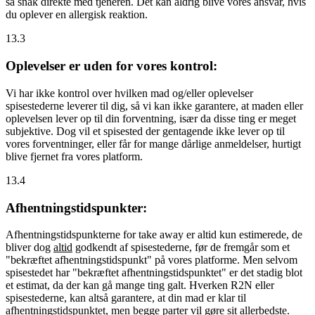
så snak direkte med tjeneren. Det kan aldrig blive vores ansvar, hvis
du oplever en allergisk reaktion.
13.3
Oplevelser er uden for vores kontrol:
Vi har ikke kontrol over hvilken mad og/eller oplevelser
spisestederne leverer til dig, så vi kan ikke garantere, at maden eller
oplevelsen lever op til din forventning, især da disse ting er meget
subjektive. Dog vil et spisested der gentagende ikke lever op til
vores forventninger, eller får for mange dårlige anmeldelser, hurtigt
blive fjernet fra vores platform.
13.4
Afhentningstidspunkter:
Afhentningstidspunkterne for take away er altid kun estimerede, de
bliver dog
altid
godkendt af spisestederne, før de fremgår som et
"bekræftet afhentningstidspunkt" på vores platforme. Men selvom
spisestedet har "bekræftet afhentningstidspunktet" er det stadig blot
et estimat, da der kan gå mange ting galt. Hverken R2N eller
spisestederne, kan altså garantere, at din mad er klar til
afhentningstidspunktet, men begge parter vil gøre sit allerbedste.