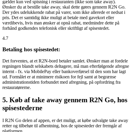
gælder kun ved spisning i restauranten (ikke som take away).
Ønsker du at bestille take away, skal dette gøres gennem R2N Go.
Der ydes udelukkende rabat på varer, som ikke allerede er nedsat i
pris. Det er samtidig ikke muligt at betale med gavekort eller
værdibevis, hvis man ønsker at opnå rabat, medmindre dette på
forhånd godkendes telefonisk eller skriftligt af spisestedet.
4.7
Betaling hos spisestedet:
Det forventes, at et R2N-bord betaler samlet. Ønsker man at fordele
regningen blandt selskabets deltagere, må man efterfølgende afregne
internt - fx. via MobilePay eller bankoverførsel til den som har lagt
ud. Formålet er at minimere risikoen for fejl samt at begrænse
administrationstiden forbundet med afregning, på opfordring fra
restauratørerne.
5. Køb af take away gennem R2N Go, hos
spisestederne
I R2N Go delen af appen, er det muligt, at købe udvalgte take away
retter og tilbehør til afhentning, hos de spisesteder der fremgår af
platformen.