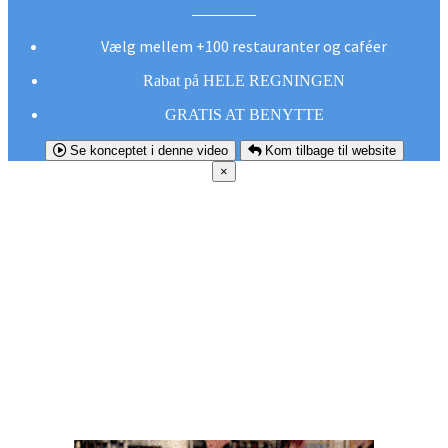
Vælg mellem +100 restauranter og caféer
Rabat på HELE REGNINGEN
GRATIS AT BENYTTE
Se konceptet i denne video
Kom tilbage til website
×
FØR DU
SMUTTER!
Hent vores gratis app og undgå at gå glip af et
godt tilbud næste gang sulten melder sig.