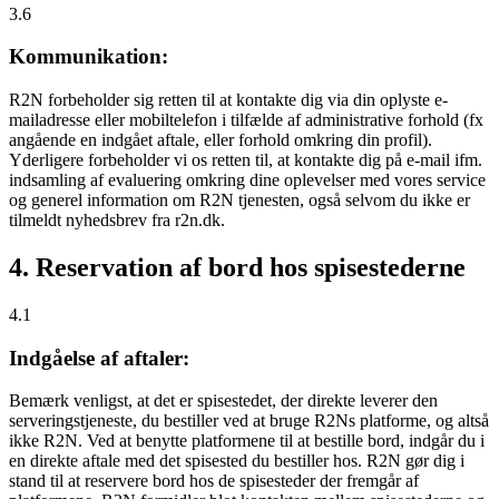
3.6
Kommunikation:
R2N forbeholder sig retten til at kontakte dig via din oplyste e-
mailadresse eller mobiltelefon i tilfælde af administrative forhold (fx
angående en indgået aftale, eller forhold omkring din profil).
Yderligere forbeholder vi os retten til, at kontakte dig på e-mail ifm.
indsamling af evaluering omkring dine oplevelser med vores service
og generel information om R2N tjenesten, også selvom du ikke er
tilmeldt nyhedsbrev fra r2n.dk.
4. Reservation af bord hos spisestederne
4.1
Indgåelse af aftaler:
Bemærk venligst, at det er spisestedet, der direkte leverer den
serveringstjeneste, du bestiller ved at bruge R2Ns platforme, og altså
ikke R2N. Ved at benytte platformene til at bestille bord, indgår du i
en direkte aftale med det spisested du bestiller hos. R2N gør dig i
stand til at reservere bord hos de spisesteder der fremgår af