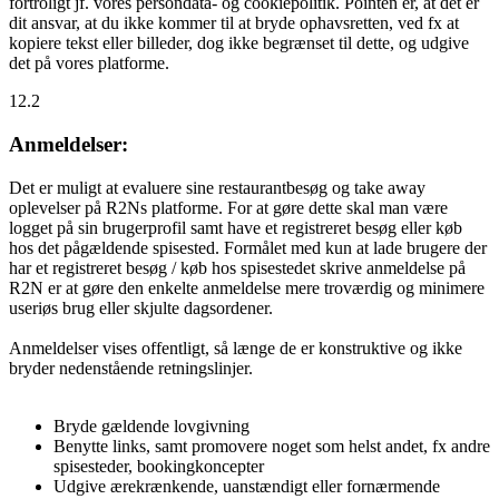
fortroligt jf. vores persondata- og cookiepolitik. Pointen er, at det er
dit ansvar, at du ikke kommer til at bryde ophavsretten, ved fx at
kopiere tekst eller billeder, dog ikke begrænset til dette, og udgive
det på vores platforme.
12.2
Anmeldelser:
Det er muligt at evaluere sine restaurantbesøg og take away
oplevelser på R2Ns platforme. For at gøre dette skal man være
logget på sin brugerprofil samt have et registreret besøg eller køb
hos det pågældende spisested. Formålet med kun at lade brugere der
har et registreret besøg / køb hos spisestedet skrive anmeldelse på
R2N er at gøre den enkelte anmeldelse mere troværdig og minimere
useriøs brug eller skjulte dagsordener.
Anmeldelser vises offentligt, så længe de er konstruktive og ikke
bryder nedenstående retningslinjer.
Bryde gældende lovgivning
Benytte links, samt promovere noget som helst andet, fx andre
spisesteder, bookingkoncepter
Udgive ærekrænkende, uanstændigt eller fornærmende