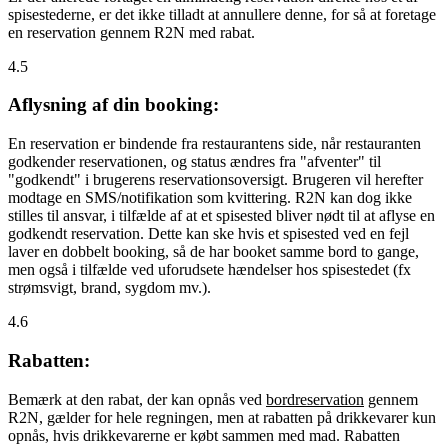
spisestederne, er det ikke tilladt at annullere denne, for så at foretage
en reservation gennem R2N med rabat.
4.5
Aflysning af din booking:
En reservation er bindende fra restaurantens side, når restauranten
godkender reservationen, og status ændres fra "afventer" til
"godkendt" i brugerens reservationsoversigt. Brugeren vil herefter
modtage en SMS/notifikation som kvittering. R2N kan dog ikke
stilles til ansvar, i tilfælde af at et spisested bliver nødt til at aflyse en
godkendt reservation. Dette kan ske hvis et spisested ved en fejl
laver en dobbelt booking, så de har booket samme bord to gange,
men også i tilfælde ved uforudsete hændelser hos spisestedet (fx
strømsvigt, brand, sygdom mv.).
4.6
Rabatten:
Bemærk at den rabat, der kan opnås ved
bordreservation
gennem
R2N, gælder for hele regningen, men at rabatten på drikkevarer kun
opnås, hvis drikkevarerne er købt sammen med mad. Rabatten