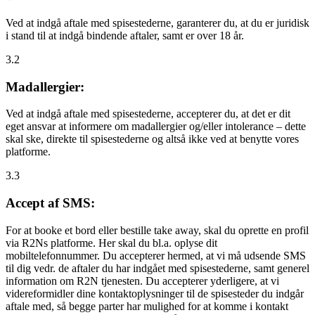
Ved at indgå aftale med spisestederne, garanterer du, at du er juridisk
i stand til at indgå bindende aftaler, samt er over 18 år.
3.2
Madallergier:
Ved at indgå aftale med spisestederne, accepterer du, at det er dit
eget ansvar at informere om madallergier og/eller intolerance – dette
skal ske, direkte til spisestederne og altså ikke ved at benytte vores
platforme.
3.3
Accept af SMS:
For at booke et bord eller bestille take away, skal du oprette en profil
via R2Ns platforme. Her skal du bl.a. oplyse dit
mobiltelefonnummer. Du accepterer hermed, at vi må udsende SMS
til dig vedr. de aftaler du har indgået med spisestederne, samt generel
information om R2N tjenesten. Du accepterer yderligere, at vi
videreformidler dine kontaktoplysninger til de spisesteder du indgår
aftale med, så begge parter har mulighed for at komme i kontakt