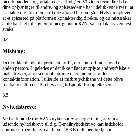
med hinanden ang. aftalen der er indgået. Vi videreformidler ikke
dine oplysninger til andre, og spisestederne har udelukkende ret til at
kontakte dig ifm. den konkrete aftale i har indgået. Hvis du oplever,
at et spisested på platformen kontakter dig direkte, og du mistænker
at de har fået dit navn/nummer gennem R2N, så kontakt os venligst
straks.
3.4
Misbrug:
Det er ikke tilladt at oprette en profil, der kan forbindes med en
anden person. Ligeledes er det ikke tilladt at oplyse andres/falske e-
mailadresser, adresser, mobilnumre eller anden form for
kontaktinformation. I tilfælde af misbrug/chikane vil dette blive
politianmeldt med IP-adresse og tidspunkt for oprettelsen.
3.5
Nyhedsbreve:
Ved at tilmelde dig R2Ns nyhedsbrev accepterer du, at vi må
udsende nyhedsbreve til dig. E-mailnyhedsbreve kan indeholde
annoncer, men din e-mail bliver IKKE delt med tredjepart.