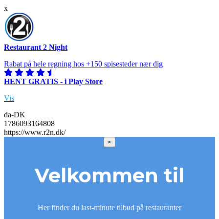
x
Restaurant 2 Night
Rabat på hele regning hos +150 spisesteder nær dig
HENT GRATIS - i Play Store
Vis
da-DK
1786093164808
https://www.r2n.dk/
×
Velkommen til
Her finder du last-minute tilbud på restauranter