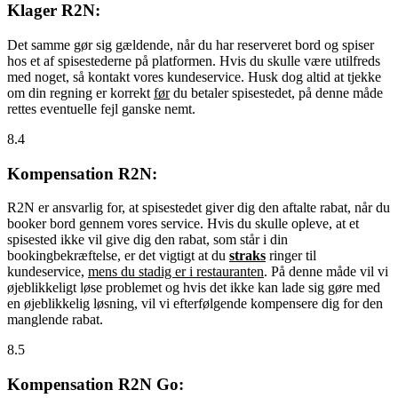
Klager R2N:
Det samme gør sig gældende, når du har reserveret bord og spiser
hos et af spisestederne på platformen. Hvis du skulle være utilfreds
med noget, så kontakt vores kundeservice. Husk dog altid at tjekke
om din regning er korrekt
før
du betaler spisestedet, på denne måde
rettes eventuelle fejl ganske nemt.
8.4
Kompensation R2N:
R2N er ansvarlig for, at spisestedet giver dig den aftalte rabat, når du
booker bord gennem vores service. Hvis du skulle opleve, at et
spisested ikke vil give dig den rabat, som står i din
bookingbekræftelse, er det vigtigt at du
straks
ringer til
kundeservice,
mens du stadig er i restauranten
. På denne måde vil vi
øjeblikkeligt løse problemet og hvis det ikke kan lade sig gøre med
en øjeblikkelig løsning, vil vi efterfølgende kompensere dig for den
manglende rabat.
8.5
Kompensation R2N Go: