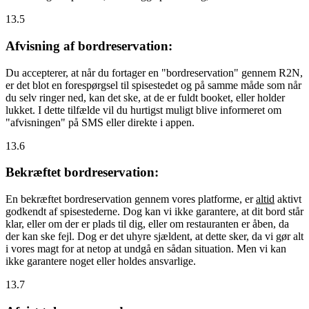
13.5
Afvisning af bordreservation:
Du accepterer, at når du fortager en "bordreservation" gennem R2N,
er det blot en forespørgsel til spisestedet og på samme måde som når
du selv ringer ned, kan det ske, at de er fuldt booket, eller holder
lukket. I dette tilfælde vil du hurtigst muligt blive informeret om
"afvisningen" på SMS eller direkte i appen.
13.6
Bekræftet bordreservation:
En bekræftet bordreservation gennem vores platforme, er
altid
aktivt
godkendt af spisestederne. Dog kan vi ikke garantere, at dit bord står
klar, eller om der er plads til dig, eller om restauranten er åben, da
der kan ske fejl. Dog er det uhyre sjældent, at dette sker, da vi gør alt
i vores magt for at netop at undgå en sådan situation. Men vi kan
ikke garantere noget eller holdes ansvarlige.
13.7