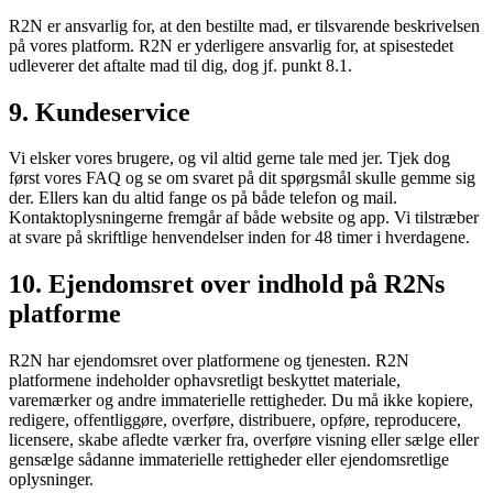
R2N er ansvarlig for, at den bestilte mad, er tilsvarende beskrivelsen
på vores platform. R2N er yderligere ansvarlig for, at spisestedet
udleverer det aftalte mad til dig, dog jf. punkt 8.1.
9. Kundeservice
Vi elsker vores brugere, og vil altid gerne tale med jer. Tjek dog
først vores FAQ og se om svaret på dit spørgsmål skulle gemme sig
der. Ellers kan du altid fange os på både telefon og mail.
Kontaktoplysningerne fremgår af både website og app. Vi tilstræber
at svare på skriftlige henvendelser inden for 48 timer i hverdagene.
10. Ejendomsret over indhold på R2Ns
platforme
R2N har ejendomsret over platformene og tjenesten. R2N
platformene indeholder ophavsretligt beskyttet materiale,
varemærker og andre immaterielle rettigheder. Du må ikke kopiere,
redigere, offentliggøre, overføre, distribuere, opføre, reproducere,
licensere, skabe afledte værker fra, overføre visning eller sælge eller
gensælge sådanne immaterielle rettigheder eller ejendomsretlige
oplysninger.