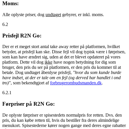
Moms:
Alle oplyste priser, dog
undtaget
gebyrer, er inkl. moms.
6.2
Prisfejl R2N Go:
Der er et meget stort antal take away retter på platformen, hvilket
betyder, at prisfejl kan ske. Disse fejl vil dog typisk være i førprisen,
som kan have ændret sig, uden at det er blevet opdateret på vores
platform. Dette vil dog
ikke
have nogen betydning for dig som
bruger, den pris du ser på platformen, er den pris du kommer til at
betale. Dog undtaget åbenlyse prisfejl,
"hvor du som kunde burde
have indset, at der er tale om en fejl (og derved har handlet i ond
tro)"
, som bekendtgjort af
forbrugerombudsmanden.dk
.
6.2.1
Førpriser på R2N Go:
De oplyste førpriser er spisestedets normalpris for retten. Dvs. den
pris, du kan købe retten til, hvis du bestiller fra deres almindelige
menukort. Spisestederne kører nogen gange med deres egne rabatter