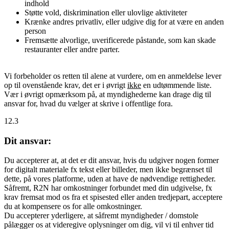
indhold
Støtte vold, diskrimination eller ulovlige aktiviteter
Krænke andres privatliv, eller udgive dig for at være en anden
person
Fremsætte alvorlige, uverificerede påstande, som kan skade
restauranter eller andre parter.
Vi forbeholder os retten til alene at vurdere, om en anmeldelse lever
op til ovenstående krav, det er i øvrigt
ikke
en udtømmende liste.
Vær i øvrigt opmærksom på, at myndighederne kan drage dig til
ansvar for, hvad du vælger at skrive i offentlige fora.
12.3
Dit ansvar:
Du accepterer at, at det er dit ansvar, hvis du udgiver nogen former
for digitalt materiale fx tekst eller billeder, men ikke begrænset til
dette, på vores platforme, uden at have de nødvendige rettigheder.
Såfremt, R2N har omkostninger forbundet med din udgivelse, fx
krav fremsat mod os fra et spisested eller anden tredjepart, acceptere
du at kompensere os for alle omkostninger.
Du accepterer yderligere, at såfremt myndigheder / domstole
pålægger os at videregive oplysninger om dig, vil vi til enhver tid