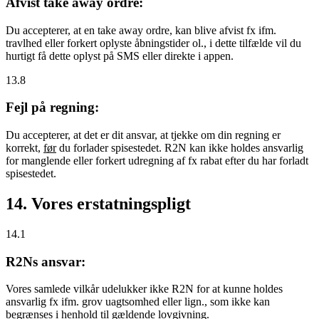
Afvist take away ordre:
Du accepterer, at en take away ordre, kan blive afvist fx ifm.
travlhed eller forkert oplyste åbningstider ol., i dette tilfælde vil du
hurtigt få dette oplyst på SMS eller direkte i appen.
13.8
Fejl på regning:
Du accepterer, at det er dit ansvar, at tjekke om din regning er
korrekt,
før
du forlader spisestedet. R2N kan ikke holdes ansvarlig
for manglende eller forkert udregning af fx rabat efter du har forladt
spisestedet.
14. Vores erstatningspligt
14.1
R2Ns ansvar:
Vores samlede vilkår udelukker ikke R2N for at kunne holdes
ansvarlig fx ifm. grov uagtsomhed eller lign., som ikke kan
begrænses i henhold til gældende lovgivning.