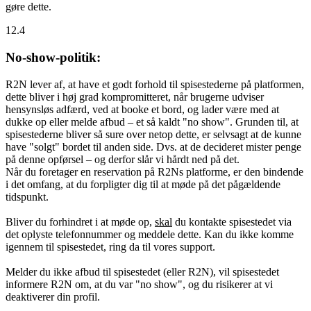
gøre dette.
12.4
No-show-politik:
R2N lever af, at have et godt forhold til spisestederne på platformen,
dette bliver i høj grad kompromitteret, når brugerne udviser
hensynsløs adfærd, ved at booke et bord, og lader være med at
dukke op eller melde afbud – et så kaldt "no show". Grunden til, at
spisestederne bliver så sure over netop dette, er selvsagt at de kunne
have "solgt" bordet til anden side. Dvs. at de decideret mister penge
på denne opførsel – og derfor slår vi hårdt ned på det.
Når du foretager en reservation på R2Ns platforme, er den bindende
i det omfang, at du forpligter dig til at møde på det pågældende
tidspunkt.
Bliver du forhindret i at møde op,
skal
du kontakte spisestedet via
det oplyste telefonnummer og meddele dette. Kan du ikke komme
igennem til spisestedet, ring da til vores support.
Melder du ikke afbud til spisestedet (eller R2N), vil spisestedet
informere R2N om, at du var "no show", og du risikerer at vi
deaktiverer din profil.