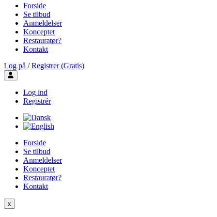
Forside
Se tilbud
Anmeldelser
Konceptet
Restauratør?
Kontakt
Log på
/
Registrer (Gratis)
Toggle user menu
Log ind
Registrér
Forside
Se tilbud
Anmeldelser
Konceptet
Restauratør?
Kontakt
x