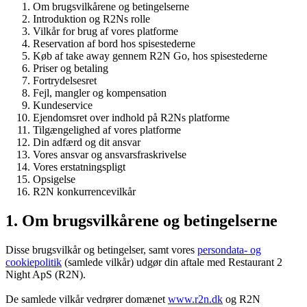
Om brugsvilkårene og betingelserne
Introduktion og R2Ns rolle
Vilkår for brug af vores platforme
Reservation af bord hos spisestederne
Køb af take away gennem R2N Go, hos spisestederne
Priser og betaling
Fortrydelsesret
Fejl, mangler og kompensation
Kundeservice
Ejendomsret over indhold på R2Ns platforme
Tilgængelighed af vores platforme
Din adfærd og dit ansvar
Vores ansvar og ansvarsfraskrivelse
Vores erstatningspligt
Opsigelse
R2N konkurrencevilkår
1. Om brugsvilkårene og betingelserne
Disse brugsvilkår og betingelser, samt vores
persondata- og
cookiepolitik
(samlede vilkår) udgør din aftale med Restaurant 2
Night ApS (R2N).
De samlede vilkår vedrører domænet
www.r2n.dk
og R2N