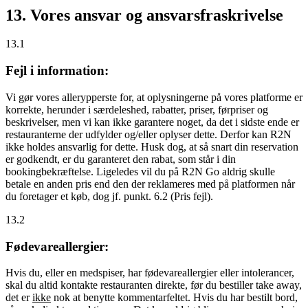
13. Vores ansvar og ansvarsfraskrivelse
13.1
Fejl i information:
Vi gør vores allerypperste for, at oplysningerne på vores platforme er
korrekte, herunder i særdeleshed, rabatter, priser, førpriser og
beskrivelser, men vi kan ikke garantere noget, da det i sidste ende er
restauranterne der udfylder og/eller oplyser dette. Derfor kan R2N
ikke holdes ansvarlig for dette. Husk dog, at så snart din reservation
er godkendt, er du garanteret den rabat, som står i din
bookingbekræftelse. Ligeledes vil du på R2N Go aldrig skulle
betale en anden pris end den der reklameres med på platformen når
du foretager et køb, dog jf. punkt. 6.2 (Pris fejl).
13.2
Fødevareallergier:
Hvis du, eller en medspiser, har fødevareallergier eller intolerancer,
skal du altid kontakte restauranten direkte, før du bestiller take away,
det er
ikke
nok at benytte kommentarfeltet. Hvis du har bestilt bord,