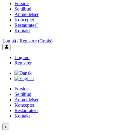
Forside
Se tilbud
Anmeldelser
Konceptet
Restauratør?
Kontakt
Log på
/
Registrer (Gratis)
Toggle user menu
Log ind
Registrér
Forside
Se tilbud
Anmeldelser
Konceptet
Restauratør?
Kontakt
x