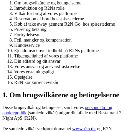
Om brugsvilkårene og betingelserne
Introduktion og R2Ns rolle
Vilkår for brug af vores platforme
Reservation af bord hos spisestederne
Køb af take away gennem R2N Go, hos spisestederne
Priser og betaling
Fortrydelsesret
Fejl, mangler og kompensation
Kundeservice
Ejendomsret over indhold på R2Ns platforme
Tilgængelighed af vores platforme
Din adfærd og dit ansvar
Vores ansvar og ansvarsfraskrivelse
Vores erstatningspligt
Opsigelse
R2N konkurrencevilkår
1. Om brugsvilkårene og betingelserne
Disse brugsvilkår og betingelser, samt vores
persondata- og
cookiepolitik
(samlede vilkår) udgør din aftale med Restaurant 2
Night ApS (R2N).
De samlede vilkår vedrører domænet
www.r2n.dk
og R2N