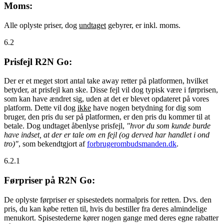
Moms:
Alle oplyste priser, dog
undtaget
gebyrer, er inkl. moms.
6.2
Prisfejl R2N Go:
Der er et meget stort antal take away retter på platformen, hvilket
betyder, at prisfejl kan ske. Disse fejl vil dog typisk være i førprisen,
som kan have ændret sig, uden at det er blevet opdateret på vores
platform. Dette vil dog
ikke
have nogen betydning for dig som
bruger, den pris du ser på platformen, er den pris du kommer til at
betale. Dog undtaget åbenlyse prisfejl,
"hvor du som kunde burde
have indset, at der er tale om en fejl (og derved har handlet i ond
tro)"
, som bekendtgjort af
forbrugerombudsmanden.dk
.
6.2.1
Førpriser på R2N Go:
De oplyste førpriser er spisestedets normalpris for retten. Dvs. den
pris, du kan købe retten til, hvis du bestiller fra deres almindelige
menukort. Spisestederne kører nogen gange med deres egne rabatter