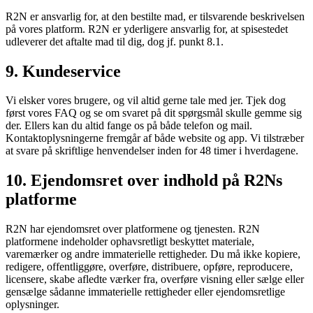
R2N er ansvarlig for, at den bestilte mad, er tilsvarende beskrivelsen
på vores platform. R2N er yderligere ansvarlig for, at spisestedet
udleverer det aftalte mad til dig, dog jf. punkt 8.1.
9. Kundeservice
Vi elsker vores brugere, og vil altid gerne tale med jer. Tjek dog
først vores FAQ og se om svaret på dit spørgsmål skulle gemme sig
der. Ellers kan du altid fange os på både telefon og mail.
Kontaktoplysningerne fremgår af både website og app. Vi tilstræber
at svare på skriftlige henvendelser inden for 48 timer i hverdagene.
10. Ejendomsret over indhold på R2Ns
platforme
R2N har ejendomsret over platformene og tjenesten. R2N
platformene indeholder ophavsretligt beskyttet materiale,
varemærker og andre immaterielle rettigheder. Du må ikke kopiere,
redigere, offentliggøre, overføre, distribuere, opføre, reproducere,
licensere, skabe afledte værker fra, overføre visning eller sælge eller
gensælge sådanne immaterielle rettigheder eller ejendomsretlige
oplysninger.