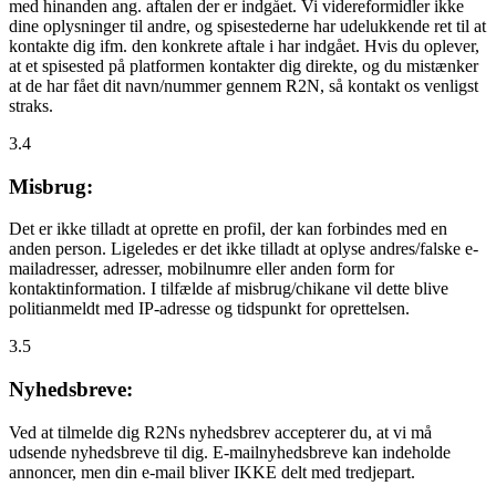
med hinanden ang. aftalen der er indgået. Vi videreformidler ikke
dine oplysninger til andre, og spisestederne har udelukkende ret til at
kontakte dig ifm. den konkrete aftale i har indgået. Hvis du oplever,
at et spisested på platformen kontakter dig direkte, og du mistænker
at de har fået dit navn/nummer gennem R2N, så kontakt os venligst
straks.
3.4
Misbrug:
Det er ikke tilladt at oprette en profil, der kan forbindes med en
anden person. Ligeledes er det ikke tilladt at oplyse andres/falske e-
mailadresser, adresser, mobilnumre eller anden form for
kontaktinformation. I tilfælde af misbrug/chikane vil dette blive
politianmeldt med IP-adresse og tidspunkt for oprettelsen.
3.5
Nyhedsbreve:
Ved at tilmelde dig R2Ns nyhedsbrev accepterer du, at vi må
udsende nyhedsbreve til dig. E-mailnyhedsbreve kan indeholde
annoncer, men din e-mail bliver IKKE delt med tredjepart.