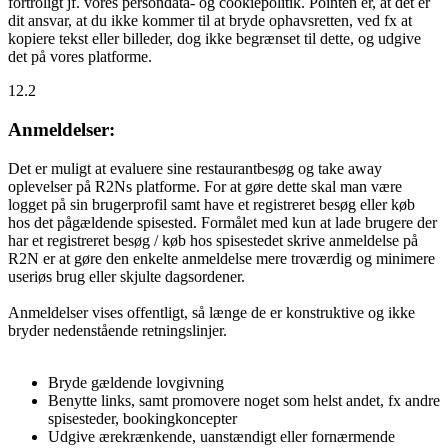
fortroligt jf. vores persondata- og cookiepolitik. Pointen er, at det er
dit ansvar, at du ikke kommer til at bryde ophavsretten, ved fx at
kopiere tekst eller billeder, dog ikke begrænset til dette, og udgive
det på vores platforme.
12.2
Anmeldelser:
Det er muligt at evaluere sine restaurantbesøg og take away
oplevelser på R2Ns platforme. For at gøre dette skal man være
logget på sin brugerprofil samt have et registreret besøg eller køb
hos det pågældende spisested. Formålet med kun at lade brugere der
har et registreret besøg / køb hos spisestedet skrive anmeldelse på
R2N er at gøre den enkelte anmeldelse mere troværdig og minimere
useriøs brug eller skjulte dagsordener.
Anmeldelser vises offentligt, så længe de er konstruktive og ikke
bryder nedenstående retningslinjer.
Bryde gældende lovgivning
Benytte links, samt promovere noget som helst andet, fx andre
spisesteder, bookingkoncepter
Udgive ærekrænkende, uanstændigt eller fornærmende