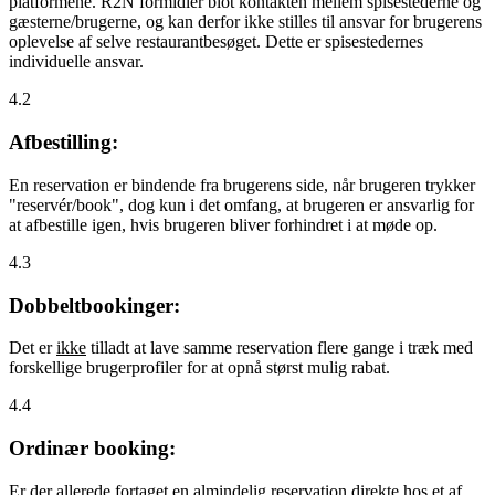
platformene. R2N formidler blot kontakten mellem spisestederne og
gæsterne/brugerne, og kan derfor ikke stilles til ansvar for brugerens
oplevelse af selve restaurantbesøget. Dette er spisestedernes
individuelle ansvar.
4.2
Afbestilling:
En reservation er bindende fra brugerens side, når brugeren trykker
"reservér/book", dog kun i det omfang, at brugeren er ansvarlig for
at afbestille igen, hvis brugeren bliver forhindret i at møde op.
4.3
Dobbeltbookinger:
Det er
ikke
tilladt at lave samme reservation flere gange i træk med
forskellige brugerprofiler for at opnå størst mulig rabat.
4.4
Ordinær booking:
Er der allerede fortaget en almindelig reservation direkte hos et af