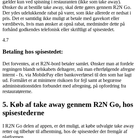
gælder kun ved spisning i restauranten (ikke som take away).
Ønsker du at bestille take away, skal dette gøres gennem R2N Go.
Der ydes udelukkende rabat på varer, som ikke allerede er nedsat i
pris. Det er samtidig ikke muligt at betale med gavekort eller
værdibevis, hvis man ønsker at opnå rabat, medmindre dette på
forhånd godkendes telefonisk eller skriftligt af spisestedet.
4.7
Betaling hos spisestedet:
Det forventes, at et R2N-bord betaler samlet. Ønsker man at fordele
regningen blandt selskabets deltagere, må man efterfølgende afregne
internt - fx. via MobilePay eller bankoverførsel til den som har lagt
ud. Formålet er at minimere risikoen for fejl samt at begrænse
administrationstiden forbundet med afregning, på opfordring fra
restauratørerne.
5. Køb af take away gennem R2N Go, hos
spisestederne
I R2N Go delen af appen, er det muligt, at købe udvalgte take away
retter og tilbehør til afhentning, hos de spisesteder der fremgår af
platformen.