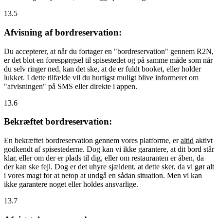
13.5
Afvisning af bordreservation:
Du accepterer, at når du fortager en "bordreservation" gennem R2N,
er det blot en forespørgsel til spisestedet og på samme måde som når
du selv ringer ned, kan det ske, at de er fuldt booket, eller holder
lukket. I dette tilfælde vil du hurtigst muligt blive informeret om
"afvisningen" på SMS eller direkte i appen.
13.6
Bekræftet bordreservation:
En bekræftet bordreservation gennem vores platforme, er
altid
aktivt
godkendt af spisestederne. Dog kan vi ikke garantere, at dit bord står
klar, eller om der er plads til dig, eller om restauranten er åben, da
der kan ske fejl. Dog er det uhyre sjældent, at dette sker, da vi gør alt
i vores magt for at netop at undgå en sådan situation. Men vi kan
ikke garantere noget eller holdes ansvarlige.
13.7