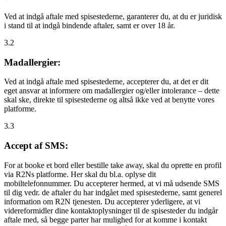
Ved at indgå aftale med spisestederne, garanterer du, at du er juridisk
i stand til at indgå bindende aftaler, samt er over 18 år.
3.2
Madallergier:
Ved at indgå aftale med spisestederne, accepterer du, at det er dit
eget ansvar at informere om madallergier og/eller intolerance – dette
skal ske, direkte til spisestederne og altså ikke ved at benytte vores
platforme.
3.3
Accept af SMS:
For at booke et bord eller bestille take away, skal du oprette en profil
via R2Ns platforme. Her skal du bl.a. oplyse dit
mobiltelefonnummer. Du accepterer hermed, at vi må udsende SMS
til dig vedr. de aftaler du har indgået med spisestederne, samt generel
information om R2N tjenesten. Du accepterer yderligere, at vi
videreformidler dine kontaktoplysninger til de spisesteder du indgår
aftale med, så begge parter har mulighed for at komme i kontakt