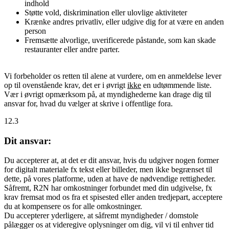
indhold
Støtte vold, diskrimination eller ulovlige aktiviteter
Krænke andres privatliv, eller udgive dig for at være en anden
person
Fremsætte alvorlige, uverificerede påstande, som kan skade
restauranter eller andre parter.
Vi forbeholder os retten til alene at vurdere, om en anmeldelse lever
op til ovenstående krav, det er i øvrigt
ikke
en udtømmende liste.
Vær i øvrigt opmærksom på, at myndighederne kan drage dig til
ansvar for, hvad du vælger at skrive i offentlige fora.
12.3
Dit ansvar:
Du accepterer at, at det er dit ansvar, hvis du udgiver nogen former
for digitalt materiale fx tekst eller billeder, men ikke begrænset til
dette, på vores platforme, uden at have de nødvendige rettigheder.
Såfremt, R2N har omkostninger forbundet med din udgivelse, fx
krav fremsat mod os fra et spisested eller anden tredjepart, acceptere
du at kompensere os for alle omkostninger.
Du accepterer yderligere, at såfremt myndigheder / domstole
pålægger os at videregive oplysninger om dig, vil vi til enhver tid