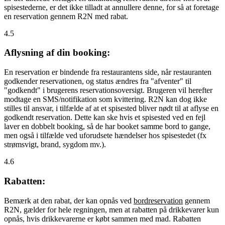
spisestederne, er det ikke tilladt at annullere denne, for så at foretage
en reservation gennem R2N med rabat.
4.5
Aflysning af din booking:
En reservation er bindende fra restaurantens side, når restauranten
godkender reservationen, og status ændres fra "afventer" til
"godkendt" i brugerens reservationsoversigt. Brugeren vil herefter
modtage en SMS/notifikation som kvittering. R2N kan dog ikke
stilles til ansvar, i tilfælde af at et spisested bliver nødt til at aflyse en
godkendt reservation. Dette kan ske hvis et spisested ved en fejl
laver en dobbelt booking, så de har booket samme bord to gange,
men også i tilfælde ved uforudsete hændelser hos spisestedet (fx
strømsvigt, brand, sygdom mv.).
4.6
Rabatten:
Bemærk at den rabat, der kan opnås ved
bordreservation
gennem
R2N, gælder for hele regningen, men at rabatten på drikkevarer kun
opnås, hvis drikkevarerne er købt sammen med mad. Rabatten