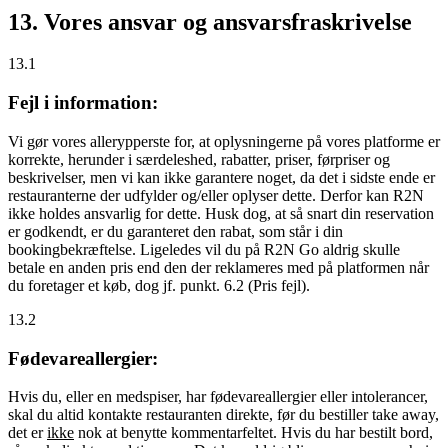
13. Vores ansvar og ansvarsfraskrivelse
13.1
Fejl i information:
Vi gør vores allerypperste for, at oplysningerne på vores platforme er
korrekte, herunder i særdeleshed, rabatter, priser, førpriser og
beskrivelser, men vi kan ikke garantere noget, da det i sidste ende er
restauranterne der udfylder og/eller oplyser dette. Derfor kan R2N
ikke holdes ansvarlig for dette. Husk dog, at så snart din reservation
er godkendt, er du garanteret den rabat, som står i din
bookingbekræftelse. Ligeledes vil du på R2N Go aldrig skulle
betale en anden pris end den der reklameres med på platformen når
du foretager et køb, dog jf. punkt. 6.2 (Pris fejl).
13.2
Fødevareallergier:
Hvis du, eller en medspiser, har fødevareallergier eller intolerancer,
skal du altid kontakte restauranten direkte, før du bestiller take away,
det er
ikke
nok at benytte kommentarfeltet. Hvis du har bestilt bord,