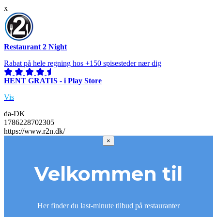
x
Restaurant 2 Night
Rabat på hele regning hos +150 spisesteder nær dig
HENT GRATIS - i Play Store
Vis
da-DK
1786228702305
https://www.r2n.dk/
×
Velkommen til
Her finder du last-minute tilbud på restauranter