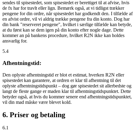
sendes til spisestedet, som spisestedet er berettiget til at afvise, hvis
de fx har for travlt eller lign. Bemærk også, at vi tidligst trækker
pengene for din ordre, når spisestedet har godkendt den. I tilfælde af
en afvist ordre, vil vi aldrig trække pengene fra din konto. Dog har
din bank "reserveret pengene", hvilket i særlige tilfælde kan betyde,
at du først kan se dem igen på din konto efter nogle dage. Dette
kommer an på bankens procedure, hvilket R2N ikke kan holdes
ansvarlig for.
5.4
Afhentningstid:
Den oplyste afhentningstid er blot et estimat, hverken R2N eller
spisestedet kan garantere, at ordren er klar til afhentning til det
oplyste afhentningstidspunkt – dog gør spisestedet sit allerbedste og
langt de fleste gange er maden klar til afhentningstidspunktet. Dette
betyder også, at hvis du kommer senere end afhentningstidspunktet,
vil din mad måske være blevet kold.
6. Priser og betaling
6.1