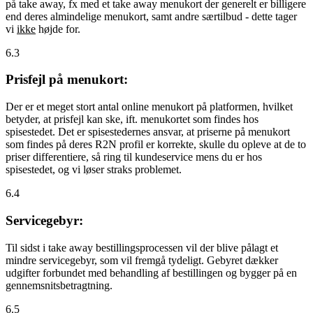
på take away, fx med et take away menukort der generelt er billigere
end deres almindelige menukort, samt andre særtilbud - dette tager
vi
ikke
højde for.
6.3
Prisfejl på menukort:
Der er et meget stort antal online menukort på platformen, hvilket
betyder, at prisfejl kan ske, ift. menukortet som findes hos
spisestedet. Det er spisestedernes ansvar, at priserne på menukort
som findes på deres R2N profil er korrekte, skulle du opleve at de to
priser differentiere, så ring til kundeservice mens du er hos
spisestedet, og vi løser straks problemet.
6.4
Servicegebyr:
Til sidst i take away bestillingsprocessen vil der blive pålagt et
mindre servicegebyr, som vil fremgå tydeligt. Gebyret dækker
udgifter forbundet med behandling af bestillingen og bygger på en
gennemsnitsbetragtning.
6.5