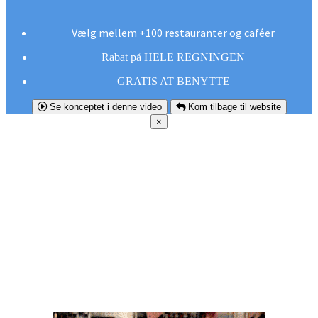
Vælg mellem +100 restauranter og caféer
Rabat på HELE REGNINGEN
GRATIS AT BENYTTE
Se konceptet i denne video
Kom tilbage til website
×
FØR DU
SMUTTER!
Hent vores gratis app og undgå at gå glip af et
godt tilbud næste gang sulten melder sig.