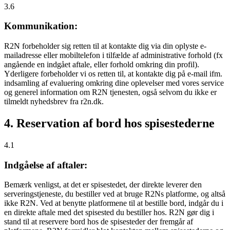
3.6
Kommunikation:
R2N forbeholder sig retten til at kontakte dig via din oplyste e-
mailadresse eller mobiltelefon i tilfælde af administrative forhold (fx
angående en indgået aftale, eller forhold omkring din profil).
Yderligere forbeholder vi os retten til, at kontakte dig på e-mail ifm.
indsamling af evaluering omkring dine oplevelser med vores service
og generel information om R2N tjenesten, også selvom du ikke er
tilmeldt nyhedsbrev fra r2n.dk.
4. Reservation af bord hos spisestederne
4.1
Indgåelse af aftaler:
Bemærk venligst, at det er spisestedet, der direkte leverer den
serveringstjeneste, du bestiller ved at bruge R2Ns platforme, og altså
ikke R2N. Ved at benytte platformene til at bestille bord, indgår du i
en direkte aftale med det spisested du bestiller hos. R2N gør dig i
stand til at reservere bord hos de spisesteder der fremgår af