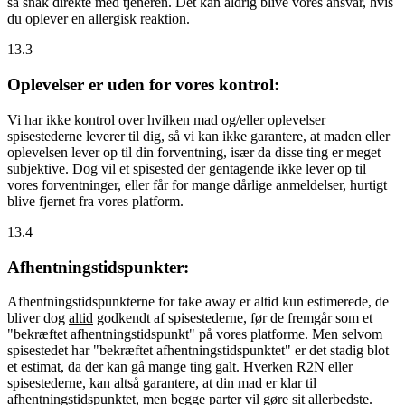
så snak direkte med tjeneren. Det kan aldrig blive vores ansvar, hvis
du oplever en allergisk reaktion.
13.3
Oplevelser er uden for vores kontrol:
Vi har ikke kontrol over hvilken mad og/eller oplevelser
spisestederne leverer til dig, så vi kan ikke garantere, at maden eller
oplevelsen lever op til din forventning, især da disse ting er meget
subjektive. Dog vil et spisested der gentagende ikke lever op til
vores forventninger, eller får for mange dårlige anmeldelser, hurtigt
blive fjernet fra vores platform.
13.4
Afhentningstidspunkter:
Afhentningstidspunkterne for take away er altid kun estimerede, de
bliver dog
altid
godkendt af spisestederne, før de fremgår som et
"bekræftet afhentningstidspunkt" på vores platforme. Men selvom
spisestedet har "bekræftet afhentningstidspunktet" er det stadig blot
et estimat, da der kan gå mange ting galt. Hverken R2N eller
spisestederne, kan altså garantere, at din mad er klar til
afhentningstidspunktet, men begge parter vil gøre sit allerbedste.