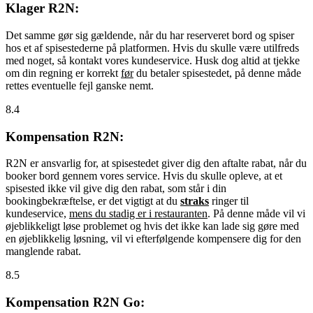
Klager R2N:
Det samme gør sig gældende, når du har reserveret bord og spiser
hos et af spisestederne på platformen. Hvis du skulle være utilfreds
med noget, så kontakt vores kundeservice. Husk dog altid at tjekke
om din regning er korrekt
før
du betaler spisestedet, på denne måde
rettes eventuelle fejl ganske nemt.
8.4
Kompensation R2N:
R2N er ansvarlig for, at spisestedet giver dig den aftalte rabat, når du
booker bord gennem vores service. Hvis du skulle opleve, at et
spisested ikke vil give dig den rabat, som står i din
bookingbekræftelse, er det vigtigt at du
straks
ringer til
kundeservice,
mens du stadig er i restauranten
. På denne måde vil vi
øjeblikkeligt løse problemet og hvis det ikke kan lade sig gøre med
en øjeblikkelig løsning, vil vi efterfølgende kompensere dig for den
manglende rabat.
8.5
Kompensation R2N Go: