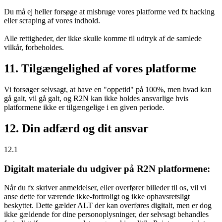
Du må ej heller forsøge at misbruge vores platforme ved fx hacking
eller scraping af vores indhold.
Alle rettigheder, der ikke skulle komme til udtryk af de samlede
vilkår, forbeholdes.
11. Tilgængelighed af vores platforme
Vi forsøger selvsagt, at have en "oppetid" på 100%, men hvad kan
gå galt, vil gå galt, og R2N kan ikke holdes ansvarlige hvis
platformene ikke er tilgængelige i en given periode.
12. Din adfærd og dit ansvar
12.1
Digitalt materiale du udgiver på R2N platformene:
Når du fx skriver anmeldelser, eller overfører billeder til os, vil vi
anse dette for værende ikke-fortroligt og ikke ophavsretsligt
beskyttet. Dette gælder ALT der kan overføres digitalt, men er dog
ikke gældende for dine personoplysninger, der selvsagt behandles