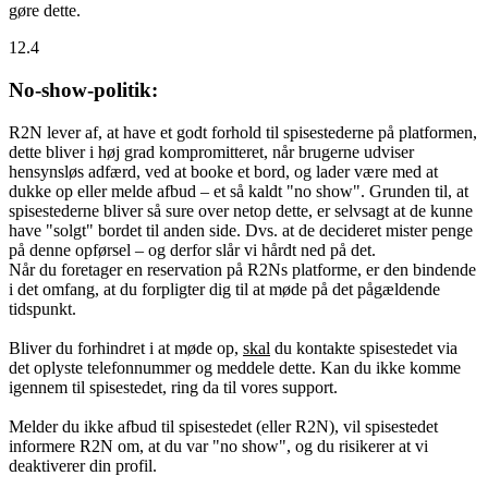
gøre dette.
12.4
No-show-politik:
R2N lever af, at have et godt forhold til spisestederne på platformen,
dette bliver i høj grad kompromitteret, når brugerne udviser
hensynsløs adfærd, ved at booke et bord, og lader være med at
dukke op eller melde afbud – et så kaldt "no show". Grunden til, at
spisestederne bliver så sure over netop dette, er selvsagt at de kunne
have "solgt" bordet til anden side. Dvs. at de decideret mister penge
på denne opførsel – og derfor slår vi hårdt ned på det.
Når du foretager en reservation på R2Ns platforme, er den bindende
i det omfang, at du forpligter dig til at møde på det pågældende
tidspunkt.
Bliver du forhindret i at møde op,
skal
du kontakte spisestedet via
det oplyste telefonnummer og meddele dette. Kan du ikke komme
igennem til spisestedet, ring da til vores support.
Melder du ikke afbud til spisestedet (eller R2N), vil spisestedet
informere R2N om, at du var "no show", og du risikerer at vi
deaktiverer din profil.