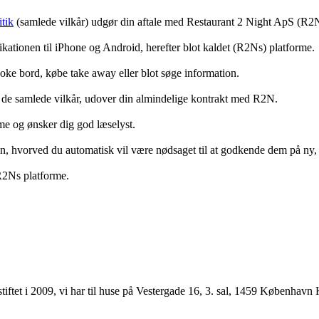
tik
(samlede vilkår) udgør din aftale med Restaurant 2 Night ApS (R2
ationen til iPhone og Android, herefter blot kaldet (R2Ns) platforme.
ooke bord, købe take away eller blot søge information.
 de samlede vilkår, udover din almindelige kontrakt med R2N.
rme og ønsker dig god læselyst.
anden, hvorved du automatisk vil være nødsaget til at godkende dem på ny
 R2Ns platforme.
ftet i 2009, vi har til huse på Vestergade 16, 3. sal, 1459 København 