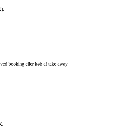
N).
, ved booking eller køb af take away.
K.