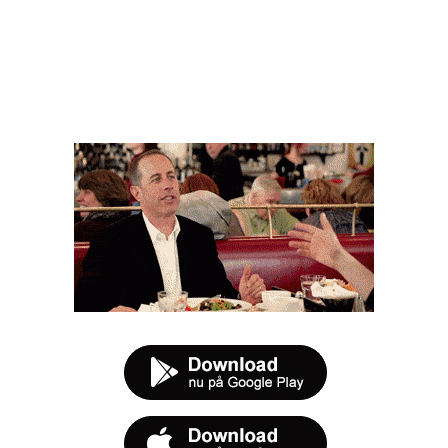
FØR DU SMUTTER
t tilbud næste gang sulten melder sig.