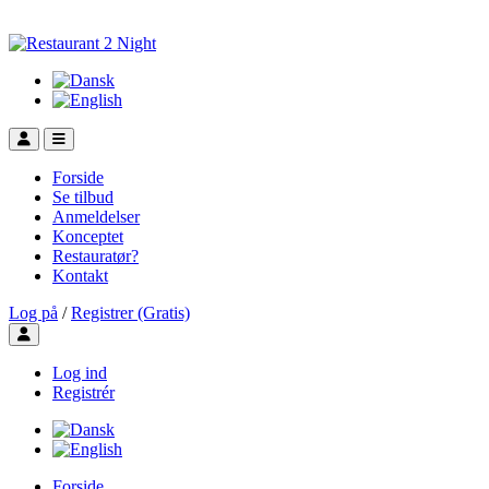
Forside
Se tilbud
Anmeldelser
Konceptet
Restauratør?
Kontakt
Log på
/
Registrer (Gratis)
Toggle user menu
Log ind
Registrér
Forside