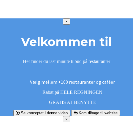
×
Velkommen til
Her finder du last-minute tilbud på restauranter
Vælg mellem +100 restauranter og caféer
Rabat på HELE REGNINGEN
GRATIS AT BENYTTE
Se konceptet i denne video
Kom tilbage til website
×