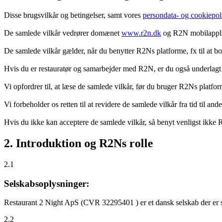
Disse brugsvilkår og betingelser, samt vores
persondata- og cookiepoli
De samlede vilkår vedrører domænet
www.r2n.dk
og R2N mobilapplik
De samlede vilkår gælder, når du benytter R2Ns platforme, fx til at b
Hvis du er restauratør og samarbejder med R2N, er du også underlagt
Vi opfordrer til, at læse de samlede vilkår, før du bruger R2Ns platfo
Vi forbeholder os retten til at revidere de samlede vilkår fra tid til 
Hvis du ikke kan acceptere de samlede vilkår, så benyt venligst ikke
2. Introduktion og R2Ns rolle
2.1
Selskabsoplysninger:
Restaurant 2 Night ApS (CVR 32295401 ) er et dansk selskab der er sti
2.2