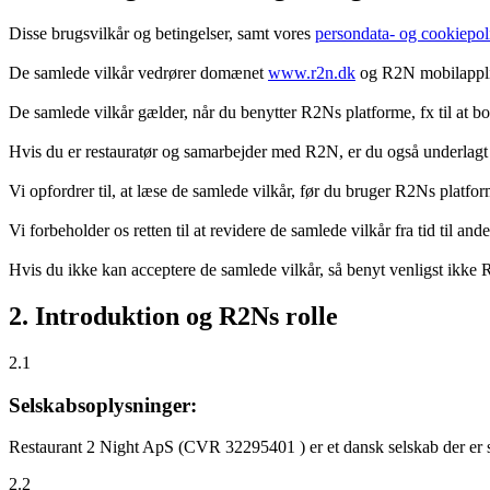
Disse brugsvilkår og betingelser, samt vores
persondata- og cookiepoli
De samlede vilkår vedrører domænet
www.r2n.dk
og R2N mobilapplik
De samlede vilkår gælder, når du benytter R2Ns platforme, fx til at b
Hvis du er restauratør og samarbejder med R2N, er du også underlagt
Vi opfordrer til, at læse de samlede vilkår, før du bruger R2Ns platfo
Vi forbeholder os retten til at revidere de samlede vilkår fra tid til 
Hvis du ikke kan acceptere de samlede vilkår, så benyt venligst ikke
2. Introduktion og R2Ns rolle
2.1
Selskabsoplysninger:
Restaurant 2 Night ApS (CVR 32295401 ) er et dansk selskab der er sti
2.2