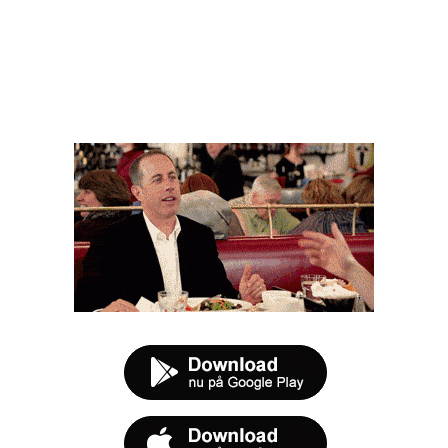
FØR DU SMUTTER
t tilbud næste gang sulten melder sig.