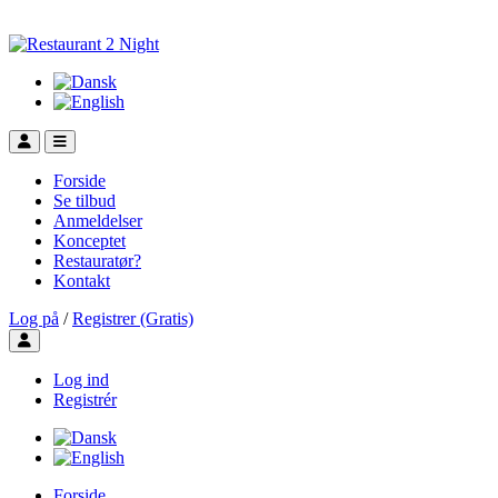
Forside
Se tilbud
Anmeldelser
Konceptet
Restauratør?
Kontakt
Log på
/
Registrer (Gratis)
Toggle user menu
Log ind
Registrér
Forside