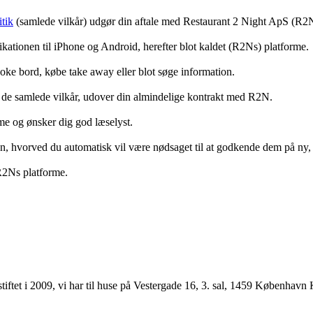
tik
(samlede vilkår) udgør din aftale med Restaurant 2 Night ApS (R2
ationen til iPhone og Android, herefter blot kaldet (R2Ns) platforme.
ooke bord, købe take away eller blot søge information.
 de samlede vilkår, udover din almindelige kontrakt med R2N.
rme og ønsker dig god læselyst.
anden, hvorved du automatisk vil være nødsaget til at godkende dem på ny
 R2Ns platforme.
ftet i 2009, vi har til huse på Vestergade 16, 3. sal, 1459 København 