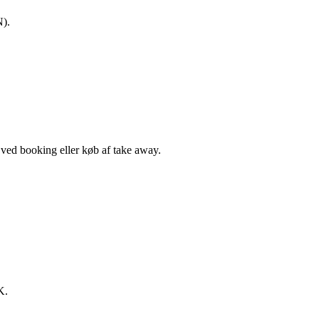
N).
, ved booking eller køb af take away.
K.