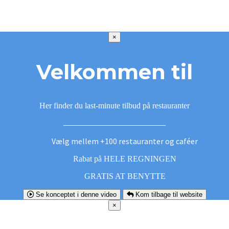
×
Velkommen til
Her finder du last-minute tilbud på restauranter
Vælg mellem +100 restauranter og caféer
Rabat på HELE REGNINGEN
GRATIS AT BENYTTE
Se konceptet i denne video
Kom tilbage til website
×