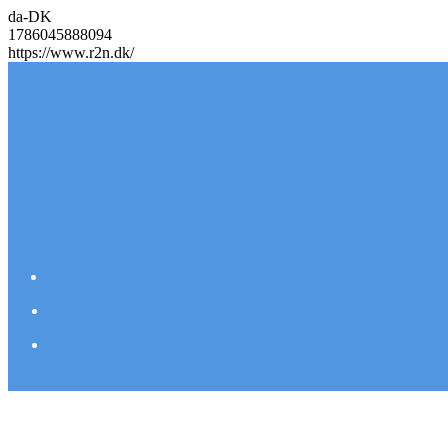
da-DK
1786045888094
https://www.r2n.dk/