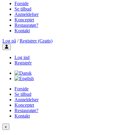
Forside
Se tilbud
Anmeldelser
Konceptet
Restauratør?
Kontakt
Log på
/
Registrer (Gratis)
Toggle user menu
Log ind
Registrér
Forside
Se tilbud
Anmeldelser
Konceptet
Restauratør?
Kontakt
x