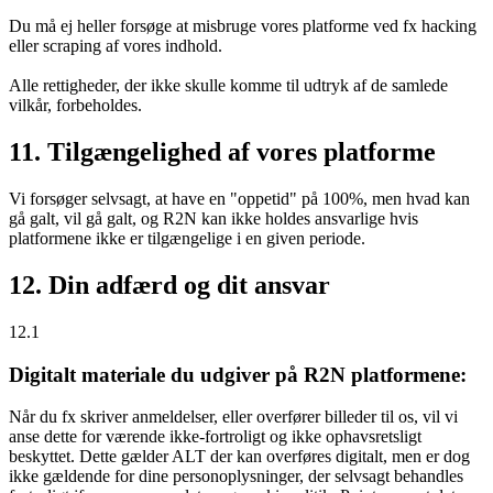
Du må ej heller forsøge at misbruge vores platforme ved fx hacking
eller scraping af vores indhold.
Alle rettigheder, der ikke skulle komme til udtryk af de samlede
vilkår, forbeholdes.
11. Tilgængelighed af vores platforme
Vi forsøger selvsagt, at have en "oppetid" på 100%, men hvad kan
gå galt, vil gå galt, og R2N kan ikke holdes ansvarlige hvis
platformene ikke er tilgængelige i en given periode.
12. Din adfærd og dit ansvar
12.1
Digitalt materiale du udgiver på R2N platformene:
Når du fx skriver anmeldelser, eller overfører billeder til os, vil vi
anse dette for værende ikke-fortroligt og ikke ophavsretsligt
beskyttet. Dette gælder ALT der kan overføres digitalt, men er dog
ikke gældende for dine personoplysninger, der selvsagt behandles