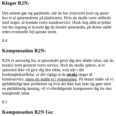
Klager R2N:
Det samme gør sig gældende, når du har reserveret bord og spiser
hos et af spisestederne på platformen. Hvis du skulle være utilfreds
med noget, så kontakt vores kundeservice. Husk dog altid at tjekke
om din regning er korrekt
før
du betaler spisestedet, på denne måde
rettes eventuelle fejl ganske nemt.
8.4
Kompensation R2N:
R2N er ansvarlig for, at spisestedet giver dig den aftalte rabat, når du
booker bord gennem vores service. Hvis du skulle opleve, at et
spisested ikke vil give dig den rabat, som står i din
bookingbekræftelse, er det vigtigt at du
straks
ringer til
kundeservice,
mens du stadig er i restauranten
. På denne måde vil vi
øjeblikkeligt løse problemet og hvis det ikke kan lade sig gøre med
en øjeblikkelig løsning, vil vi efterfølgende kompensere dig for den
manglende rabat.
8.5
Kompensation R2N Go: