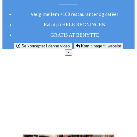
Vælg mellem +100 restauranter og caféer
Rabat på HELE REGNINGEN
GRATIS AT BENYTTE
Se konceptet i denne video
Kom tilbage til website
×
FØR DU
SMUTTER!
Hent vores gratis app og undgå at gå glip af et
godt tilbud næste gang sulten melder sig.