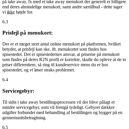
på take away, fx med et take away menukort der generelt er billigere
end deres almindelige menukort, samt andre særtilbud - dette tager
vi
ikke
højde for.
6.3
Prisfejl på menukort:
Der er et meget stort antal online menukort på platformen, hvilket
betyder, at prisfejl kan ske, ift. menukortet som findes hos
spisestedet. Det er spisestedernes ansvar, at priserne på menukort
som findes på deres R2N profil er korrekte, skulle du opleve at de to
priser differentiere, så ring til kundeservice mens du er hos
spisestedet, og vi løser straks problemet.
6.4
Servicegebyr:
Til sidst i take away bestillingsprocessen vil der blive pålagt et
mindre servicegebyr, som vil fremgå tydeligt. Gebyret dækker
udgifter forbundet med behandling af bestillingen og bygger på en
gennemsnitsbetragtning.
6.5