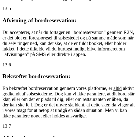
13.5
Afvisning af bordreservation:
Du accepterer, at når du fortager en "bordreservation" gennem R2N,
er det blot en forespørgsel til spisestedet og på samme måde som når
du selv ringer ned, kan det ske, at de er fuldt booket, eller holder
lukket. I dette tilfælde vil du hurtigst muligt blive informeret om
"afvisningen" på SMS eller direkte i appen.
13.6
Bekræftet bordreservation:
En bekræftet bordreservation gennem vores platforme, er
altid
aktivt
godkendt af spisestederne. Dog kan vi ikke garantere, at dit bord står
klar, eller om der er plads til dig, eller om restauranten er åben, da
der kan ske fejl. Dog er det uhyre sjældent, at dette sker, da vi gør alt
i vores magt for at netop at undgå en sådan situation. Men vi kan
ikke garantere noget eller holdes ansvarlige.
13.7