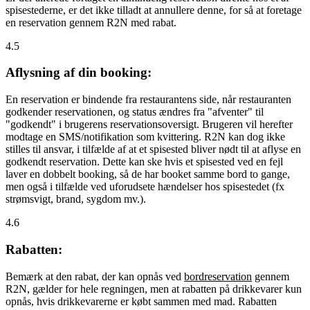
spisestederne, er det ikke tilladt at annullere denne, for så at foretage
en reservation gennem R2N med rabat.
4.5
Aflysning af din booking:
En reservation er bindende fra restaurantens side, når restauranten
godkender reservationen, og status ændres fra "afventer" til
"godkendt" i brugerens reservationsoversigt. Brugeren vil herefter
modtage en SMS/notifikation som kvittering. R2N kan dog ikke
stilles til ansvar, i tilfælde af at et spisested bliver nødt til at aflyse en
godkendt reservation. Dette kan ske hvis et spisested ved en fejl
laver en dobbelt booking, så de har booket samme bord to gange,
men også i tilfælde ved uforudsete hændelser hos spisestedet (fx
strømsvigt, brand, sygdom mv.).
4.6
Rabatten:
Bemærk at den rabat, der kan opnås ved
bordreservation
gennem
R2N, gælder for hele regningen, men at rabatten på drikkevarer kun
opnås, hvis drikkevarerne er købt sammen med mad. Rabatten