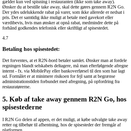
gælder kun ved spisning i restauranten (ikke som take away).
Ønsker du at bestille take away, skal dette gøres gennem R2N Go.
Der ydes udelukkende rabat på varer, som ikke allerede er nedsat i
pris. Det er samtidig ikke muligt at betale med gavekort eller
værdibevis, hvis man ønsker at opnå rabat, medmindre dette på
forhånd godkendes telefonisk eller skriftligt af spisestedet.
4.7
Betaling hos spisestedet:
Det forventes, at et R2N-bord betaler samlet. Ønsker man at fordele
regningen blandt selskabets deltagere, må man efterfølgende afregne
internt - fx. via MobilePay eller bankoverførsel til den som har lagt
ud. Formålet er at minimere risikoen for fejl samt at begrænse
administrationstiden forbundet med afregning, på opfordring fra
restauratørerne.
5. Køb af take away gennem R2N Go, hos
spisestederne
I R2N Go delen af appen, er det muligt, at købe udvalgte take away
retter og tilbehør til afhentning, hos de spisesteder der fremgår af
platformen.