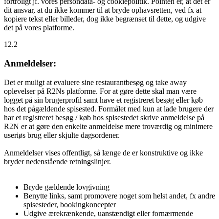
fortroligt jf. vores persondata- og cookiepolitik. Pointen er, at det er
dit ansvar, at du ikke kommer til at bryde ophavsretten, ved fx at
kopiere tekst eller billeder, dog ikke begrænset til dette, og udgive
det på vores platforme.
12.2
Anmeldelser:
Det er muligt at evaluere sine restaurantbesøg og take away
oplevelser på R2Ns platforme. For at gøre dette skal man være
logget på sin brugerprofil samt have et registreret besøg eller køb
hos det pågældende spisested. Formålet med kun at lade brugere der
har et registreret besøg / køb hos spisestedet skrive anmeldelse på
R2N er at gøre den enkelte anmeldelse mere troværdig og minimere
useriøs brug eller skjulte dagsordener.
Anmeldelser vises offentligt, så længe de er konstruktive og ikke
bryder nedenstående retningslinjer.
Bryde gældende lovgivning
Benytte links, samt promovere noget som helst andet, fx andre
spisesteder, bookingkoncepter
Udgive ærekrænkende, uanstændigt eller fornærmende