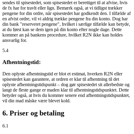
sendes til spisestedet, som spisestedet er berettiget til at afvise, hvis
de fx har for travlt eller lign. Bemærk også, at vi tidligst trækker
pengene for din ordre, når spisestedet har godkendt den. I tilfælde af
en afvist ordre, vil vi aldrig trække pengene fra din konto. Dog har
din bank "reserveret pengene", hvilket i særlige tilfælde kan betyde,
at du først kan se dem igen på din konto efter nogle dage. Dette
kommer an på bankens procedure, hvilket R2N ikke kan holdes
ansvarlig for.
5.4
Afhentningstid:
Den oplyste afhentningstid er blot et estimat, hverken R2N eller
spisestedet kan garantere, at ordren er klar til afhentning til det
oplyste afhentningstidspunkt – dog gør spisestedet sit allerbedste og
langt de fleste gange er maden klar til afhentningstidspunktet. Dette
betyder også, at hvis du kommer senere end afhentningstidspunktet,
vil din mad måske være blevet kold.
6. Priser og betaling
6.1