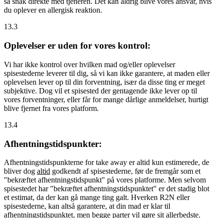
så snak direkte med tjeneren. Det kan aldrig blive vores ansvar, hvis
du oplever en allergisk reaktion.
13.3
Oplevelser er uden for vores kontrol:
Vi har ikke kontrol over hvilken mad og/eller oplevelser
spisestederne leverer til dig, så vi kan ikke garantere, at maden eller
oplevelsen lever op til din forventning, især da disse ting er meget
subjektive. Dog vil et spisested der gentagende ikke lever op til
vores forventninger, eller får for mange dårlige anmeldelser, hurtigt
blive fjernet fra vores platform.
13.4
Afhentningstidspunkter:
Afhentningstidspunkterne for take away er altid kun estimerede, de
bliver dog
altid
godkendt af spisestederne, før de fremgår som et
"bekræftet afhentningstidspunkt" på vores platforme. Men selvom
spisestedet har "bekræftet afhentningstidspunktet" er det stadig blot
et estimat, da der kan gå mange ting galt. Hverken R2N eller
spisestederne, kan altså garantere, at din mad er klar til
afhentningstidspunktet, men begge parter vil gøre sit allerbedste.