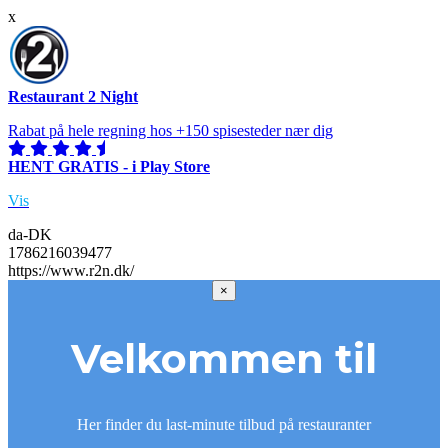
x
Restaurant 2 Night
Rabat på hele regning hos +150 spisesteder nær dig
HENT GRATIS - i Play Store
Vis
da-DK
1786216039477
https://www.r2n.dk/
×
Velkommen til
Her finder du last-minute tilbud på restauranter