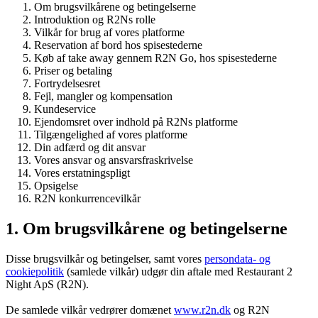
Om brugsvilkårene og betingelserne
Introduktion og R2Ns rolle
Vilkår for brug af vores platforme
Reservation af bord hos spisestederne
Køb af take away gennem R2N Go, hos spisestederne
Priser og betaling
Fortrydelsesret
Fejl, mangler og kompensation
Kundeservice
Ejendomsret over indhold på R2Ns platforme
Tilgængelighed af vores platforme
Din adfærd og dit ansvar
Vores ansvar og ansvarsfraskrivelse
Vores erstatningspligt
Opsigelse
R2N konkurrencevilkår
1. Om brugsvilkårene og betingelserne
Disse brugsvilkår og betingelser, samt vores
persondata- og
cookiepolitik
(samlede vilkår) udgør din aftale med Restaurant 2
Night ApS (R2N).
De samlede vilkår vedrører domænet
www.r2n.dk
og R2N