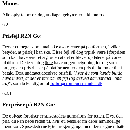
Moms:
Alle oplyste priser, dog
undtaget
gebyrer, er inkl. moms.
6.2
Prisfejl R2N Go:
Der er et meget stort antal take away retter på platformen, hvilket
betyder, at prisfejl kan ske. Disse fejl vil dog typisk være i førprisen,
som kan have ændret sig, uden at det er blevet opdateret på vores
platform. Dette vil dog
ikke
have nogen betydning for dig som
bruger, den pris du ser på platformen, er den pris du kommer til at
betale. Dog undtaget åbenlyse prisfejl,
"hvor du som kunde burde
have indset, at der er tale om en fejl (og derved har handlet i ond
tro)"
, som bekendtgjort af
forbrugerombudsmanden.dk
.
6.2.1
Førpriser på R2N Go:
De oplyste førpriser er spisestedets normalpris for retten. Dvs. den
pris, du kan købe retten til, hvis du bestiller fra deres almindelige
menukort. Spisestederne kører nogen gange med deres egne rabatter