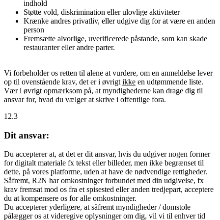
indhold
Støtte vold, diskrimination eller ulovlige aktiviteter
Krænke andres privatliv, eller udgive dig for at være en anden
person
Fremsætte alvorlige, uverificerede påstande, som kan skade
restauranter eller andre parter.
Vi forbeholder os retten til alene at vurdere, om en anmeldelse lever
op til ovenstående krav, det er i øvrigt
ikke
en udtømmende liste.
Vær i øvrigt opmærksom på, at myndighederne kan drage dig til
ansvar for, hvad du vælger at skrive i offentlige fora.
12.3
Dit ansvar:
Du accepterer at, at det er dit ansvar, hvis du udgiver nogen former
for digitalt materiale fx tekst eller billeder, men ikke begrænset til
dette, på vores platforme, uden at have de nødvendige rettigheder.
Såfremt, R2N har omkostninger forbundet med din udgivelse, fx
krav fremsat mod os fra et spisested eller anden tredjepart, acceptere
du at kompensere os for alle omkostninger.
Du accepterer yderligere, at såfremt myndigheder / domstole
pålægger os at videregive oplysninger om dig, vil vi til enhver tid