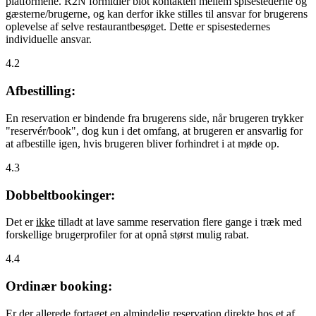
platformene. R2N formidler blot kontakten mellem spisestederne og
gæsterne/brugerne, og kan derfor ikke stilles til ansvar for brugerens
oplevelse af selve restaurantbesøget. Dette er spisestedernes
individuelle ansvar.
4.2
Afbestilling:
En reservation er bindende fra brugerens side, når brugeren trykker
"reservér/book", dog kun i det omfang, at brugeren er ansvarlig for
at afbestille igen, hvis brugeren bliver forhindret i at møde op.
4.3
Dobbeltbookinger:
Det er
ikke
tilladt at lave samme reservation flere gange i træk med
forskellige brugerprofiler for at opnå størst mulig rabat.
4.4
Ordinær booking:
Er der allerede fortaget en almindelig reservation direkte hos et af