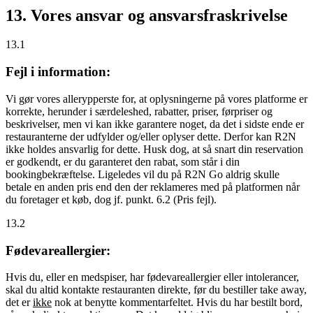
13. Vores ansvar og ansvarsfraskrivelse
13.1
Fejl i information:
Vi gør vores allerypperste for, at oplysningerne på vores platforme er
korrekte, herunder i særdeleshed, rabatter, priser, førpriser og
beskrivelser, men vi kan ikke garantere noget, da det i sidste ende er
restauranterne der udfylder og/eller oplyser dette. Derfor kan R2N
ikke holdes ansvarlig for dette. Husk dog, at så snart din reservation
er godkendt, er du garanteret den rabat, som står i din
bookingbekræftelse. Ligeledes vil du på R2N Go aldrig skulle
betale en anden pris end den der reklameres med på platformen når
du foretager et køb, dog jf. punkt. 6.2 (Pris fejl).
13.2
Fødevareallergier:
Hvis du, eller en medspiser, har fødevareallergier eller intolerancer,
skal du altid kontakte restauranten direkte, før du bestiller take away,
det er
ikke
nok at benytte kommentarfeltet. Hvis du har bestilt bord,