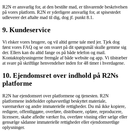
R2N er ansvarlig for, at den bestilte mad, er tilsvarende beskrivelsen
på vores platform. R2N er yderligere ansvarlig for, at spisestedet
udleverer det aftalte mad til dig, dog jf. punkt 8.1.
9. Kundeservice
Vi elsker vores brugere, og vil altid gerne tale med jer. Tjek dog
først vores FAQ og se om svaret på dit spørgsmål skulle gemme sig
der. Ellers kan du altid fange os på både telefon og mail.
Kontaktoplysningerne fremgår af både website og app. Vi tilstræber
at svare på skriftlige henvendelser inden for 48 timer i hverdagene.
10. Ejendomsret over indhold på R2Ns
platforme
R2N har ejendomsret over platformene og tjenesten. R2N
platformene indeholder ophavsretligt beskyttet materiale,
varemærker og andre immaterielle rettigheder. Du må ikke kopiere,
redigere, offentliggøre, overføre, distribuere, opføre, reproducere,
licensere, skabe afledte værker fra, overføre visning eller sælge eller
gensælge sådanne immaterielle rettigheder eller ejendomsretlige
oplysninger.