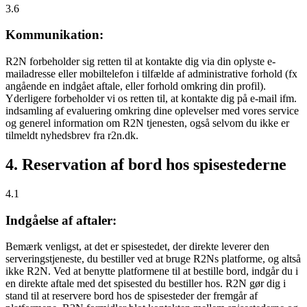
3.6
Kommunikation:
R2N forbeholder sig retten til at kontakte dig via din oplyste e-
mailadresse eller mobiltelefon i tilfælde af administrative forhold (fx
angående en indgået aftale, eller forhold omkring din profil).
Yderligere forbeholder vi os retten til, at kontakte dig på e-mail ifm.
indsamling af evaluering omkring dine oplevelser med vores service
og generel information om R2N tjenesten, også selvom du ikke er
tilmeldt nyhedsbrev fra r2n.dk.
4. Reservation af bord hos spisestederne
4.1
Indgåelse af aftaler:
Bemærk venligst, at det er spisestedet, der direkte leverer den
serveringstjeneste, du bestiller ved at bruge R2Ns platforme, og altså
ikke R2N. Ved at benytte platformene til at bestille bord, indgår du i
en direkte aftale med det spisested du bestiller hos. R2N gør dig i
stand til at reservere bord hos de spisesteder der fremgår af