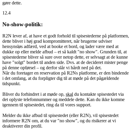
gøre dette.
12.4
No-show-politik:
R2N lever af, at have et godt forhold til spisestederne på platformen,
dette bliver i høj grad kompromitteret, når brugerne udviser
hensynsløs adfærd, ved at booke et bord, og lader være med at
dukke op eller melde afbud – et så kaldt "no show". Grunden til, at
spisestederne bliver så sure over netop dette, er selvsagt at de kunne
have "solgt" bordet til anden side. Dvs. at de decideret mister penge
på denne opførsel – og derfor slår vi hårdt ned på det.
Når du foretager en reservation på R2Ns platforme, er den bindende
i det omfang, at du forpligter dig til at møde på det pågældende
tidspunkt.
Bliver du forhindret i at møde op,
skal
du kontakte spisestedet via
det oplyste telefonnummer og meddele dette. Kan du ikke komme
igennem til spisestedet, ring da til vores support.
Melder du ikke afbud til spisestedet (eller R2N), vil spisestedet
informere R2N om, at du var "no show", og du risikerer at vi
deaktiverer din profil.