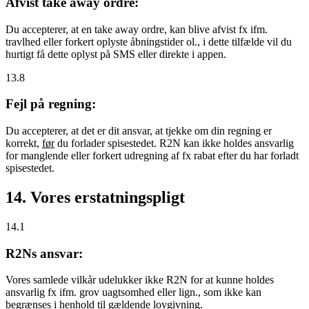
Afvist take away ordre:
Du accepterer, at en take away ordre, kan blive afvist fx ifm.
travlhed eller forkert oplyste åbningstider ol., i dette tilfælde vil du
hurtigt få dette oplyst på SMS eller direkte i appen.
13.8
Fejl på regning:
Du accepterer, at det er dit ansvar, at tjekke om din regning er
korrekt,
før
du forlader spisestedet. R2N kan ikke holdes ansvarlig
for manglende eller forkert udregning af fx rabat efter du har forladt
spisestedet.
14. Vores erstatningspligt
14.1
R2Ns ansvar:
Vores samlede vilkår udelukker ikke R2N for at kunne holdes
ansvarlig fx ifm. grov uagtsomhed eller lign., som ikke kan
begrænses i henhold til gældende lovgivning.