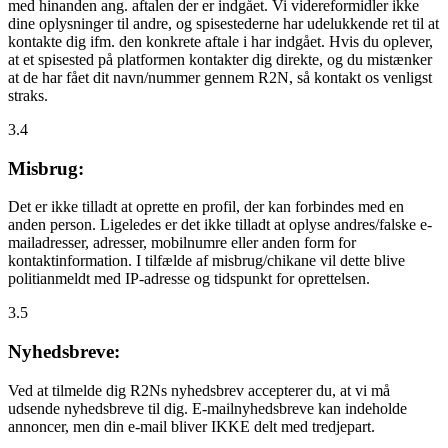
med hinanden ang. aftalen der er indgået. Vi videreformidler ikke
dine oplysninger til andre, og spisestederne har udelukkende ret til at
kontakte dig ifm. den konkrete aftale i har indgået. Hvis du oplever,
at et spisested på platformen kontakter dig direkte, og du mistænker
at de har fået dit navn/nummer gennem R2N, så kontakt os venligst
straks.
3.4
Misbrug:
Det er ikke tilladt at oprette en profil, der kan forbindes med en
anden person. Ligeledes er det ikke tilladt at oplyse andres/falske e-
mailadresser, adresser, mobilnumre eller anden form for
kontaktinformation. I tilfælde af misbrug/chikane vil dette blive
politianmeldt med IP-adresse og tidspunkt for oprettelsen.
3.5
Nyhedsbreve:
Ved at tilmelde dig R2Ns nyhedsbrev accepterer du, at vi må
udsende nyhedsbreve til dig. E-mailnyhedsbreve kan indeholde
annoncer, men din e-mail bliver IKKE delt med tredjepart.