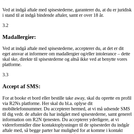
Ved at indgå aftale med spisestederne, garanterer du, at du er juridisk
i stand til at indgå bindende aftaler, samt er over 18 år.
3.2
Madallergier:
Ved at indgå aftale med spisestederne, accepterer du, at det er dit
eget ansvar at informere om madallergier og/eller intolerance – dette
skal ske, direkte til spisestederne og altså ikke ved at benytte vores
platforme.
3.3
Accept af SMS:
For at booke et bord eller bestille take away, skal du oprette en profil
via R2Ns platforme. Her skal du bl.a. oplyse dit
mobiltelefonnummer. Du accepterer hermed, at vi må udsende SMS
til dig vedr. de aftaler du har indgået med spisestederne, samt generel
information om R2N tjenesten. Du accepterer yderligere, at vi
videreformidler dine kontaktoplysninger til de spisesteder du indgår
aftale med, så begge parter har mulighed for at komme i kontakt