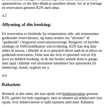
spisestederne, er det ikke tilladt at annullere denne, for så at foretage
en reservation gennem R2N med rabat.
4.5
Aflysning af din booking:
En reservation er bindende fra restaurantens side, når restauranten
godkender reservationen, og status ændres fra "afventer" til
"godkendt" i brugerens reservationsoversigt. Brugeren vil herefter
modtage en SMS/notifikation som kvittering. R2N kan dog ikke
stilles til ansvar, i tilfælde af at et spisested bliver nødt til at aflyse en
godkendt reservation. Dette kan ske hvis et spisested ved en fejl
laver en dobbelt booking, så de har booket samme bord to gange,
men også i tilfælde ved uforudsete hændelser hos spisestedet (fx
strømsvigt, brand, sygdom mv.).
4.6
Rabatten:
Bemærk at den rabat, der kan opnås ved
bordreservation
gennem
R2N, gælder for hele regningen, men at rabatten på drikkevarer kun
opnås, hvis drikkevarerne er købt sammen med mad. Rabatten