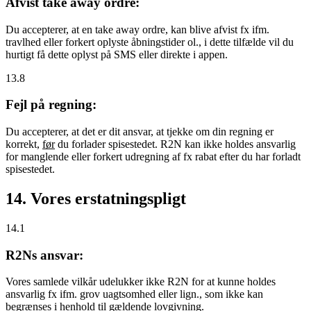
Afvist take away ordre:
Du accepterer, at en take away ordre, kan blive afvist fx ifm.
travlhed eller forkert oplyste åbningstider ol., i dette tilfælde vil du
hurtigt få dette oplyst på SMS eller direkte i appen.
13.8
Fejl på regning:
Du accepterer, at det er dit ansvar, at tjekke om din regning er
korrekt,
før
du forlader spisestedet. R2N kan ikke holdes ansvarlig
for manglende eller forkert udregning af fx rabat efter du har forladt
spisestedet.
14. Vores erstatningspligt
14.1
R2Ns ansvar:
Vores samlede vilkår udelukker ikke R2N for at kunne holdes
ansvarlig fx ifm. grov uagtsomhed eller lign., som ikke kan
begrænses i henhold til gældende lovgivning.