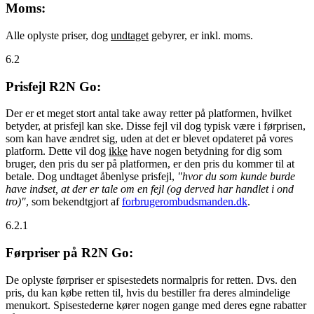
Moms:
Alle oplyste priser, dog
undtaget
gebyrer, er inkl. moms.
6.2
Prisfejl R2N Go:
Der er et meget stort antal take away retter på platformen, hvilket
betyder, at prisfejl kan ske. Disse fejl vil dog typisk være i førprisen,
som kan have ændret sig, uden at det er blevet opdateret på vores
platform. Dette vil dog
ikke
have nogen betydning for dig som
bruger, den pris du ser på platformen, er den pris du kommer til at
betale. Dog undtaget åbenlyse prisfejl,
"hvor du som kunde burde
have indset, at der er tale om en fejl (og derved har handlet i ond
tro)"
, som bekendtgjort af
forbrugerombudsmanden.dk
.
6.2.1
Førpriser på R2N Go:
De oplyste førpriser er spisestedets normalpris for retten. Dvs. den
pris, du kan købe retten til, hvis du bestiller fra deres almindelige
menukort. Spisestederne kører nogen gange med deres egne rabatter