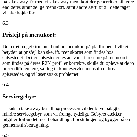
på take away, fx med et take away menukort der generelt er billigere
end deres almindelige menukort, samt andre særtilbud - dette tager
vi
ikke
højde for.
6.3
Prisfejl på menukort:
Der er et meget stort antal online menukort på platformen, hvilket
betyder, at prisfejl kan ske, ift. menukortet som findes hos
spisestedet. Det er spisestedernes ansvar, at priserne på menukort
som findes på deres R2N profil er korrekte, skulle du opleve at de to
priser differentiere, så ring til kundeservice mens du er hos
spisestedet, og vi løser straks problemet.
6.4
Servicegebyr:
Til sidst i take away bestillingsprocessen vil der blive pålagt et
mindre servicegebyr, som vil fremgå tydeligt. Gebyret dækker
udgifter forbundet med behandling af bestillingen og bygger på en
gennemsnitsbetragtning.
6.5