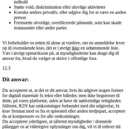
indhold
Støtte vold, diskrimination eller ulovlige aktiviteter
Krænke andres privatliv, eller udgive dig for at være en anden
person
Fremsætte alvorlige, uverificerede påstande, som kan skade
restauranter eller andre parter.
Vi forbeholder os retten til alene at vurdere, om en anmeldelse lever
op til ovenstående krav, det er i øvrigt
ikke
en udtømmende liste.
Vær i øvrigt opmærksom på, at myndighederne kan drage dig til
ansvar for, hvad du vælger at skrive i offentlige fora.
12.3
Dit ansvar:
Du accepterer at, at det er dit ansvar, hvis du udgiver nogen former
for digitalt materiale fx tekst eller billeder, men ikke begrænset til
dette, på vores platforme, uden at have de nødvendige rettigheder.
Såfremt, R2N har omkostninger forbundet med din udgivelse, fx
krav fremsat mod os fra et spisested eller anden tredjepart, acceptere
du at kompensere os for alle omkostninger.
Du accepterer yderligere, at såfremt myndigheder / domstole
pålægger os at videregive oplysninger om dig, vil vi til enhver tid