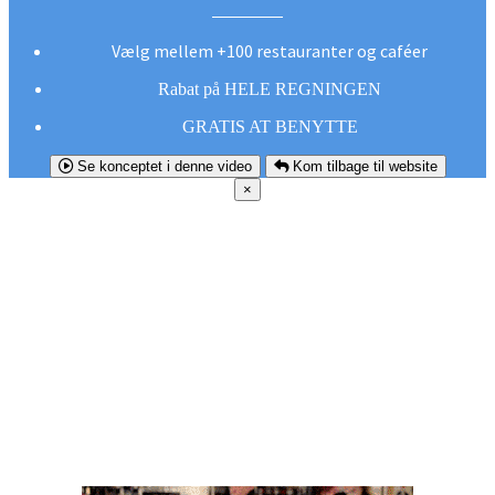
Vælg mellem +100 restauranter og caféer
Rabat på HELE REGNINGEN
GRATIS AT BENYTTE
Se konceptet i denne video
Kom tilbage til website
×
FØR DU
SMUTTER!
Hent vores gratis app og undgå at gå glip af et
godt tilbud næste gang sulten melder sig.