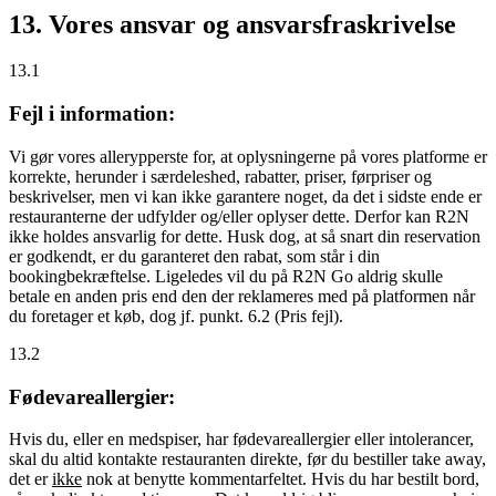
13. Vores ansvar og ansvarsfraskrivelse
13.1
Fejl i information:
Vi gør vores allerypperste for, at oplysningerne på vores platforme er
korrekte, herunder i særdeleshed, rabatter, priser, førpriser og
beskrivelser, men vi kan ikke garantere noget, da det i sidste ende er
restauranterne der udfylder og/eller oplyser dette. Derfor kan R2N
ikke holdes ansvarlig for dette. Husk dog, at så snart din reservation
er godkendt, er du garanteret den rabat, som står i din
bookingbekræftelse. Ligeledes vil du på R2N Go aldrig skulle
betale en anden pris end den der reklameres med på platformen når
du foretager et køb, dog jf. punkt. 6.2 (Pris fejl).
13.2
Fødevareallergier:
Hvis du, eller en medspiser, har fødevareallergier eller intolerancer,
skal du altid kontakte restauranten direkte, før du bestiller take away,
det er
ikke
nok at benytte kommentarfeltet. Hvis du har bestilt bord,