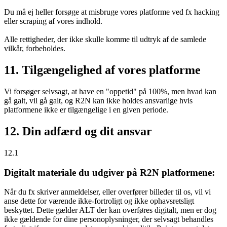
Du må ej heller forsøge at misbruge vores platforme ved fx hacking
eller scraping af vores indhold.
Alle rettigheder, der ikke skulle komme til udtryk af de samlede
vilkår, forbeholdes.
11. Tilgængelighed af vores platforme
Vi forsøger selvsagt, at have en "oppetid" på 100%, men hvad kan
gå galt, vil gå galt, og R2N kan ikke holdes ansvarlige hvis
platformene ikke er tilgængelige i en given periode.
12. Din adfærd og dit ansvar
12.1
Digitalt materiale du udgiver på R2N platformene:
Når du fx skriver anmeldelser, eller overfører billeder til os, vil vi
anse dette for værende ikke-fortroligt og ikke ophavsretsligt
beskyttet. Dette gælder ALT der kan overføres digitalt, men er dog
ikke gældende for dine personoplysninger, der selvsagt behandles