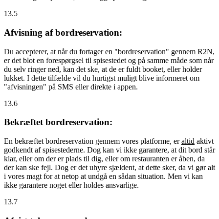
13.5
Afvisning af bordreservation:
Du accepterer, at når du fortager en "bordreservation" gennem R2N,
er det blot en forespørgsel til spisestedet og på samme måde som når
du selv ringer ned, kan det ske, at de er fuldt booket, eller holder
lukket. I dette tilfælde vil du hurtigst muligt blive informeret om
"afvisningen" på SMS eller direkte i appen.
13.6
Bekræftet bordreservation:
En bekræftet bordreservation gennem vores platforme, er
altid
aktivt
godkendt af spisestederne. Dog kan vi ikke garantere, at dit bord står
klar, eller om der er plads til dig, eller om restauranten er åben, da
der kan ske fejl. Dog er det uhyre sjældent, at dette sker, da vi gør alt
i vores magt for at netop at undgå en sådan situation. Men vi kan
ikke garantere noget eller holdes ansvarlige.
13.7