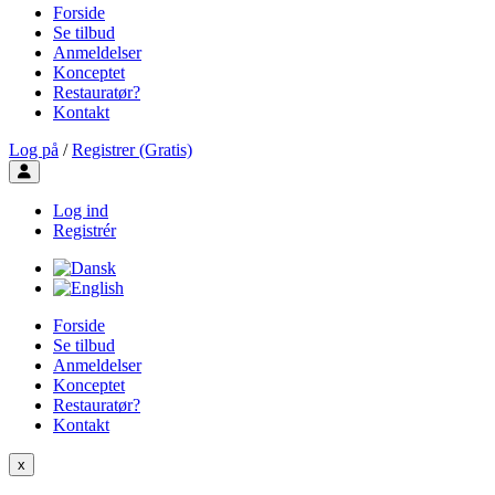
Forside
Se tilbud
Anmeldelser
Konceptet
Restauratør?
Kontakt
Log på
/
Registrer (Gratis)
Toggle user menu
Log ind
Registrér
Forside
Se tilbud
Anmeldelser
Konceptet
Restauratør?
Kontakt
x