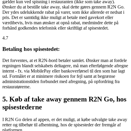
gælder kun ved spisning i restauranten (ikke som take away).
Ønsker du at bestille take away, skal dette gøres gennem R2N Go.
Der ydes udelukkende rabat på varer, som ikke allerede er nedsat i
pris. Det er samtidig ikke muligt at betale med gavekort eller
værdibevis, hvis man ønsker at opnå rabat, medmindre dette på
forhånd godkendes telefonisk eller skriftligt af spisestedet.
4.7
Betaling hos spisestedet:
Det forventes, at et R2N-bord betaler samlet. Ønsker man at fordele
regningen blandt selskabets deltagere, må man efterfølgende afregne
internt - fx. via MobilePay eller bankoverførsel til den som har lagt
ud. Formålet er at minimere risikoen for fejl samt at begrænse
administrationstiden forbundet med afregning, på opfordring fra
restauratørerne.
5. Køb af take away gennem R2N Go, hos
spisestederne
I R2N Go delen af appen, er det muligt, at købe udvalgte take away
retter og tilbehør til afhentning, hos de spisesteder der fremgår af
platformen.