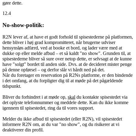
gøre dette.
12.4
No-show-politik:
R2N lever af, at have et godt forhold til spisestederne på platformen,
dette bliver i høj grad kompromitteret, når brugerne udviser
hensynsløs adfærd, ved at booke et bord, og lader være med at
dukke op eller melde afbud – et så kaldt "no show". Grunden til, at
spisestederne bliver så sure over netop dette, er selvsagt at de kunne
have "solgt" bordet til anden side. Dvs. at de decideret mister penge
på denne opførsel – og derfor slår vi hårdt ned på det.
Når du foretager en reservation på R2Ns platforme, er den bindende
i det omfang, at du forpligter dig til at møde på det pågældende
tidspunkt.
Bliver du forhindret i at møde op,
skal
du kontakte spisestedet via
det oplyste telefonnummer og meddele dette. Kan du ikke komme
igennem til spisestedet, ring da til vores support.
Melder du ikke afbud til spisestedet (eller R2N), vil spisestedet
informere R2N om, at du var "no show", og du risikerer at vi
deaktiverer din profil.