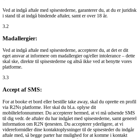
Ved at indgå aftale med spisestederne, garanterer du, at du er juridisk
i stand til at indgå bindende aftaler, samt er over 18 år.
3.2
Madallergier:
Ved at indgå aftale med spisestederne, accepterer du, at det er dit
eget ansvar at informere om madallergier og/eller intolerance – dette
skal ske, direkte til spisestederne og altså ikke ved at benytte vores
platforme.
3.3
Accept af SMS:
For at booke et bord eller bestille take away, skal du oprette en profil
via R2Ns platforme. Her skal du bl.a. oplyse dit
mobiltelefonnummer. Du accepterer hermed, at vi må udsende SMS
til dig vedr. de aftaler du har indgået med spisestederne, samt generel
information om R2N tjenesten. Du accepterer yderligere, at vi
videreformidler dine kontaktoplysninger til de spisesteder du indgår
aftale med, så begge parter har mulighed for at komme i kontakt