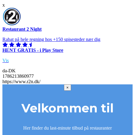
x
Restaurant 2 Night
Rabat på hele regning hos +150 spisesteder nær dig
HENT GRATIS - i Play Store
Vis
da-DK
1786213860977
https://www.r2n.dk/
×
Velkommen til
Her finder du last-minute tilbud på restauranter