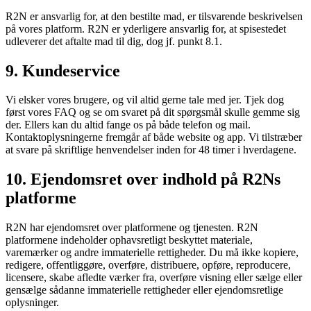
R2N er ansvarlig for, at den bestilte mad, er tilsvarende beskrivelsen
på vores platform. R2N er yderligere ansvarlig for, at spisestedet
udleverer det aftalte mad til dig, dog jf. punkt 8.1.
9. Kundeservice
Vi elsker vores brugere, og vil altid gerne tale med jer. Tjek dog
først vores FAQ og se om svaret på dit spørgsmål skulle gemme sig
der. Ellers kan du altid fange os på både telefon og mail.
Kontaktoplysningerne fremgår af både website og app. Vi tilstræber
at svare på skriftlige henvendelser inden for 48 timer i hverdagene.
10. Ejendomsret over indhold på R2Ns
platforme
R2N har ejendomsret over platformene og tjenesten. R2N
platformene indeholder ophavsretligt beskyttet materiale,
varemærker og andre immaterielle rettigheder. Du må ikke kopiere,
redigere, offentliggøre, overføre, distribuere, opføre, reproducere,
licensere, skabe afledte værker fra, overføre visning eller sælge eller
gensælge sådanne immaterielle rettigheder eller ejendomsretlige
oplysninger.