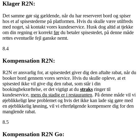
Klager R2N:
Det samme gør sig gældende, når du har reserveret bord og spiser
hos et af spisestederne på platformen. Hvis du skulle være utilfreds
med noget, så kontakt vores kundeservice. Husk dog altid at tjekke
om din regning er korrekt
før
du betaler spisestedet, på denne måde
rettes eventuelle fejl ganske nemt.
8.4
Kompensation R2N:
R2N er ansvarlig for, at spisestedet giver dig den aftalte rabat, når du
booker bord gennem vores service. Hvis du skulle opleve, at et
spisested ikke vil give dig den rabat, som står i din
bookingbekræftelse, er det vigtigt at du
straks
ringer til
kundeservice,
mens du stadig er i restauranten
. På denne måde vil vi
øjeblikkeligt løse problemet og hvis det ikke kan lade sig gøre med
en øjeblikkelig løsning, vil vi efterfølgende kompensere dig for den
manglende rabat.
8.5
Kompensation R2N Go: