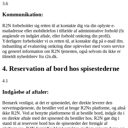
3.6
Kommunikation:
R2N forbeholder sig retten til at kontakte dig via din oplyste e-
mailadresse eller mobiltelefon i tilfælde af administrative forhold (fx
angående en indgået aftale, eller forhold omkring din profil).
Yderligere forbeholder vi os retten til, at kontakte dig på e-mail ifm.
indsamling af evaluering omkring dine oplevelser med vores service
og generel information om R2N tjenesten, også selvom du ikke er
tilmeldt nyhedsbrev fra r2n.dk.
4. Reservation af bord hos spisestederne
4.1
Indgåelse af aftaler:
Bemærk venligst, at det er spisestedet, der direkte leverer den
serveringstjeneste, du bestiller ved at bruge R2Ns platforme, og altså
ikke R2N. Ved at benytte platformene til at bestille bord, indgår du i
en direkte aftale med det spisested du bestiller hos. R2N gør dig i
stand til at reservere bord hos de spisesteder der fremgår af