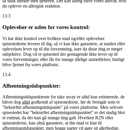
så snak direkte med tjeneren. Det kan aldrig blive vores ansvar, hvis
du oplever en allergisk reaktion.
13.3
Oplevelser er uden for vores kontrol:
Vi har ikke kontrol over hvilken mad og/eller oplevelser
spisestederne leverer til dig, så vi kan ikke garantere, at maden eller
oplevelsen lever op til din forventning, især da disse ting er meget
subjektive. Dog vil et spisested der gentagende ikke lever op til
vores forventninger, eller får for mange dårlige anmeldelser, hurtigt
blive fjernet fra vores platform.
13.4
Afhentningstidspunkter:
Afhentningstidspunkterne for take away er altid kun estimerede, de
bliver dog
altid
godkendt af spisestederne, før de fremgår som et
"bekræftet afhentningstidspunkt" på vores platforme. Men selvom
spisestedet har "bekræftet afhentningstidspunktet" er det stadig blot
et estimat, da der kan gå mange ting galt. Hverken R2N eller
spisestederne, kan altså garantere, at din mad er klar til
afhentningstidspunktet, men begge parter vil gøre sit allerbedste.