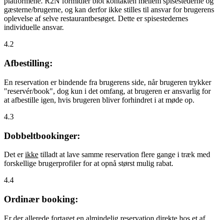
platformene. R2N formidler blot kontakten mellem spisestederne og
gæsterne/brugerne, og kan derfor ikke stilles til ansvar for brugerens
oplevelse af selve restaurantbesøget. Dette er spisestedernes
individuelle ansvar.
4.2
Afbestilling:
En reservation er bindende fra brugerens side, når brugeren trykker
"reservér/book", dog kun i det omfang, at brugeren er ansvarlig for
at afbestille igen, hvis brugeren bliver forhindret i at møde op.
4.3
Dobbeltbookinger:
Det er
ikke
tilladt at lave samme reservation flere gange i træk med
forskellige brugerprofiler for at opnå størst mulig rabat.
4.4
Ordinær booking:
Er der allerede fortaget en almindelig reservation direkte hos et af