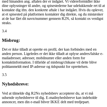
med hinanden ang. aftalen der er indgået. Vi videreformidler ikke
dine oplysninger til andre, og spisestederne har udelukkende ret til at
kontakte dig ifm. den konkrete aftale i har indgået. Hvis du oplever,
at et spisested på platformen kontakter dig direkte, og du mistænker
at de har fået dit navn/nummer gennem R2N, så kontakt os venligst
straks.
3.4
Misbrug:
Det er ikke tilladt at oprette en profil, der kan forbindes med en
anden person. Ligeledes er det ikke tilladt at oplyse andres/falske e-
mailadresser, adresser, mobilnumre eller anden form for
kontaktinformation. I tilfælde af misbrug/chikane vil dette blive
politianmeldt med IP-adresse og tidspunkt for oprettelsen.
3.5
Nyhedsbreve:
Ved at tilmelde dig R2Ns nyhedsbrev accepterer du, at vi må
udsende nyhedsbreve til dig. E-mailnyhedsbreve kan indeholde
annoncer, men din e-mail bliver IKKE delt med tredjepart.