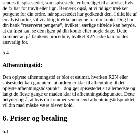
sendes til spisestedet, som spisestedet er berettiget til at afvise, hvis
de fx har for travlt eller lign. Bemærk også, at vi tidligst trækker
pengene for din ordre, når spisestedet har godkendt den. I tilfælde af
en afvist ordre, vil vi aldrig trække pengene fra din konto. Dog har
din bank "reserveret pengene", hvilket i særlige tilfælde kan betyde,
at du først kan se dem igen på din konto efter nogle dage. Dette
kommer an på bankens procedure, hvilket R2N ikke kan holdes
ansvarlig for.
5.4
Afhentningstid:
Den oplyste afhentningstid er blot et estimat, hverken R2N eller
spisestedet kan garantere, at ordren er klar til afhentning til det
oplyste afhentningstidspunkt – dog gør spisestedet sit allerbedste og
langt de fleste gange er maden klar til afhentningstidspunktet. Dette
betyder også, at hvis du kommer senere end afhentningstidspunktet,
vil din mad måske være blevet kold.
6. Priser og betaling
6.1