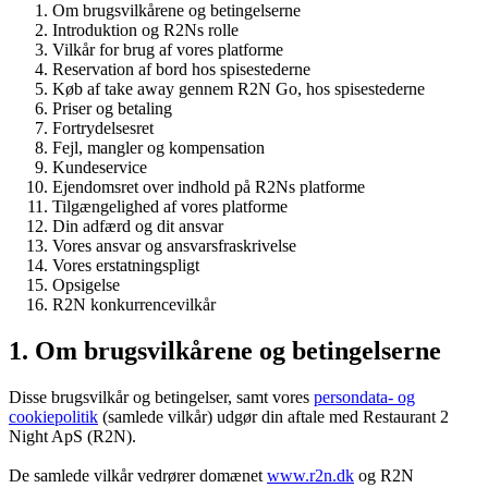
Om brugsvilkårene og betingelserne
Introduktion og R2Ns rolle
Vilkår for brug af vores platforme
Reservation af bord hos spisestederne
Køb af take away gennem R2N Go, hos spisestederne
Priser og betaling
Fortrydelsesret
Fejl, mangler og kompensation
Kundeservice
Ejendomsret over indhold på R2Ns platforme
Tilgængelighed af vores platforme
Din adfærd og dit ansvar
Vores ansvar og ansvarsfraskrivelse
Vores erstatningspligt
Opsigelse
R2N konkurrencevilkår
1. Om brugsvilkårene og betingelserne
Disse brugsvilkår og betingelser, samt vores
persondata- og
cookiepolitik
(samlede vilkår) udgør din aftale med Restaurant 2
Night ApS (R2N).
De samlede vilkår vedrører domænet
www.r2n.dk
og R2N