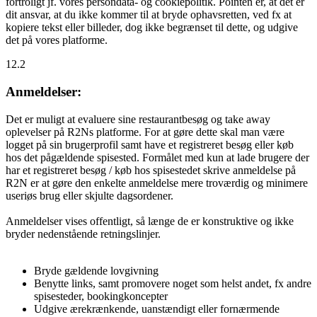
fortroligt jf. vores persondata- og cookiepolitik. Pointen er, at det er
dit ansvar, at du ikke kommer til at bryde ophavsretten, ved fx at
kopiere tekst eller billeder, dog ikke begrænset til dette, og udgive
det på vores platforme.
12.2
Anmeldelser:
Det er muligt at evaluere sine restaurantbesøg og take away
oplevelser på R2Ns platforme. For at gøre dette skal man være
logget på sin brugerprofil samt have et registreret besøg eller køb
hos det pågældende spisested. Formålet med kun at lade brugere der
har et registreret besøg / køb hos spisestedet skrive anmeldelse på
R2N er at gøre den enkelte anmeldelse mere troværdig og minimere
useriøs brug eller skjulte dagsordener.
Anmeldelser vises offentligt, så længe de er konstruktive og ikke
bryder nedenstående retningslinjer.
Bryde gældende lovgivning
Benytte links, samt promovere noget som helst andet, fx andre
spisesteder, bookingkoncepter
Udgive ærekrænkende, uanstændigt eller fornærmende