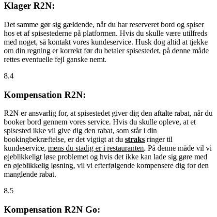
Klager R2N:
Det samme gør sig gældende, når du har reserveret bord og spiser
hos et af spisestederne på platformen. Hvis du skulle være utilfreds
med noget, så kontakt vores kundeservice. Husk dog altid at tjekke
om din regning er korrekt
før
du betaler spisestedet, på denne måde
rettes eventuelle fejl ganske nemt.
8.4
Kompensation R2N:
R2N er ansvarlig for, at spisestedet giver dig den aftalte rabat, når du
booker bord gennem vores service. Hvis du skulle opleve, at et
spisested ikke vil give dig den rabat, som står i din
bookingbekræftelse, er det vigtigt at du
straks
ringer til
kundeservice,
mens du stadig er i restauranten
. På denne måde vil vi
øjeblikkeligt løse problemet og hvis det ikke kan lade sig gøre med
en øjeblikkelig løsning, vil vi efterfølgende kompensere dig for den
manglende rabat.
8.5
Kompensation R2N Go: