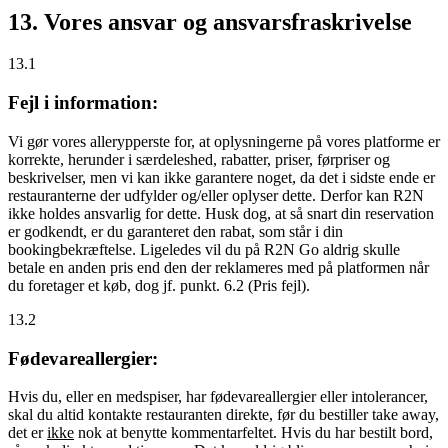
13. Vores ansvar og ansvarsfraskrivelse
13.1
Fejl i information:
Vi gør vores allerypperste for, at oplysningerne på vores platforme er
korrekte, herunder i særdeleshed, rabatter, priser, førpriser og
beskrivelser, men vi kan ikke garantere noget, da det i sidste ende er
restauranterne der udfylder og/eller oplyser dette. Derfor kan R2N
ikke holdes ansvarlig for dette. Husk dog, at så snart din reservation
er godkendt, er du garanteret den rabat, som står i din
bookingbekræftelse. Ligeledes vil du på R2N Go aldrig skulle
betale en anden pris end den der reklameres med på platformen når
du foretager et køb, dog jf. punkt. 6.2 (Pris fejl).
13.2
Fødevareallergier:
Hvis du, eller en medspiser, har fødevareallergier eller intolerancer,
skal du altid kontakte restauranten direkte, før du bestiller take away,
det er
ikke
nok at benytte kommentarfeltet. Hvis du har bestilt bord,