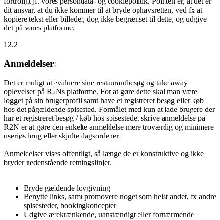
fortroligt jf. vores persondata- og cookiepolitik. Pointen er, at det er
dit ansvar, at du ikke kommer til at bryde ophavsretten, ved fx at
kopiere tekst eller billeder, dog ikke begrænset til dette, og udgive
det på vores platforme.
12.2
Anmeldelser:
Det er muligt at evaluere sine restaurantbesøg og take away
oplevelser på R2Ns platforme. For at gøre dette skal man være
logget på sin brugerprofil samt have et registreret besøg eller køb
hos det pågældende spisested. Formålet med kun at lade brugere der
har et registreret besøg / køb hos spisestedet skrive anmeldelse på
R2N er at gøre den enkelte anmeldelse mere troværdig og minimere
useriøs brug eller skjulte dagsordener.
Anmeldelser vises offentligt, så længe de er konstruktive og ikke
bryder nedenstående retningslinjer.
Bryde gældende lovgivning
Benytte links, samt promovere noget som helst andet, fx andre
spisesteder, bookingkoncepter
Udgive ærekrænkende, uanstændigt eller fornærmende