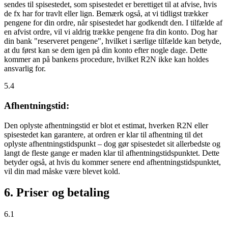
sendes til spisestedet, som spisestedet er berettiget til at afvise, hvis
de fx har for travlt eller lign. Bemærk også, at vi tidligst trækker
pengene for din ordre, når spisestedet har godkendt den. I tilfælde af
en afvist ordre, vil vi aldrig trække pengene fra din konto. Dog har
din bank "reserveret pengene", hvilket i særlige tilfælde kan betyde,
at du først kan se dem igen på din konto efter nogle dage. Dette
kommer an på bankens procedure, hvilket R2N ikke kan holdes
ansvarlig for.
5.4
Afhentningstid:
Den oplyste afhentningstid er blot et estimat, hverken R2N eller
spisestedet kan garantere, at ordren er klar til afhentning til det
oplyste afhentningstidspunkt – dog gør spisestedet sit allerbedste og
langt de fleste gange er maden klar til afhentningstidspunktet. Dette
betyder også, at hvis du kommer senere end afhentningstidspunktet,
vil din mad måske være blevet kold.
6. Priser og betaling
6.1