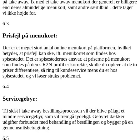
på take away, fx med et take away menukort der generelt er billigere
end deres almindelige menukort, samt andre særtilbud - dette tager
vi
ikke
højde for.
6.3
Prisfejl på menukort:
Der er et meget stort antal online menukort på platformen, hvilket
betyder, at prisfejl kan ske, ift. menukortet som findes hos
spisestedet. Det er spisestedernes ansvar, at priserne på menukort
som findes på deres R2N profil er korrekte, skulle du opleve at de to
priser differentiere, så ring til kundeservice mens du er hos
spisestedet, og vi løser straks problemet.
6.4
Servicegebyr:
Til sidst i take away bestillingsprocessen vil der blive pålagt et
mindre servicegebyr, som vil fremgå tydeligt. Gebyret dækker
udgifter forbundet med behandling af bestillingen og bygger på en
gennemsnitsbetragtning.
6.5