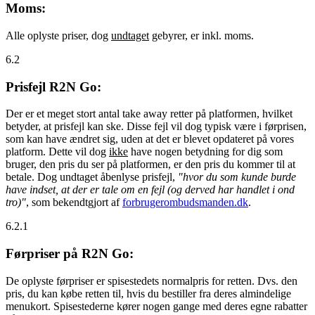
Moms:
Alle oplyste priser, dog
undtaget
gebyrer, er inkl. moms.
6.2
Prisfejl R2N Go:
Der er et meget stort antal take away retter på platformen, hvilket
betyder, at prisfejl kan ske. Disse fejl vil dog typisk være i førprisen,
som kan have ændret sig, uden at det er blevet opdateret på vores
platform. Dette vil dog
ikke
have nogen betydning for dig som
bruger, den pris du ser på platformen, er den pris du kommer til at
betale. Dog undtaget åbenlyse prisfejl,
"hvor du som kunde burde
have indset, at der er tale om en fejl (og derved har handlet i ond
tro)"
, som bekendtgjort af
forbrugerombudsmanden.dk
.
6.2.1
Førpriser på R2N Go:
De oplyste førpriser er spisestedets normalpris for retten. Dvs. den
pris, du kan købe retten til, hvis du bestiller fra deres almindelige
menukort. Spisestederne kører nogen gange med deres egne rabatter