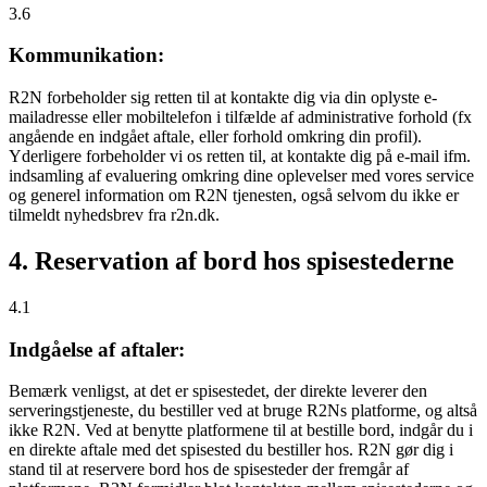
3.6
Kommunikation:
R2N forbeholder sig retten til at kontakte dig via din oplyste e-
mailadresse eller mobiltelefon i tilfælde af administrative forhold (fx
angående en indgået aftale, eller forhold omkring din profil).
Yderligere forbeholder vi os retten til, at kontakte dig på e-mail ifm.
indsamling af evaluering omkring dine oplevelser med vores service
og generel information om R2N tjenesten, også selvom du ikke er
tilmeldt nyhedsbrev fra r2n.dk.
4. Reservation af bord hos spisestederne
4.1
Indgåelse af aftaler:
Bemærk venligst, at det er spisestedet, der direkte leverer den
serveringstjeneste, du bestiller ved at bruge R2Ns platforme, og altså
ikke R2N. Ved at benytte platformene til at bestille bord, indgår du i
en direkte aftale med det spisested du bestiller hos. R2N gør dig i
stand til at reservere bord hos de spisesteder der fremgår af