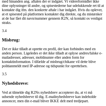
med hinanden ang. aftalen der er indgået. Vi videreformidler ikke
dine oplysninger til andre, og spisestederne har udelukkende ret til at
kontakte dig ifm. den konkrete aftale i har indgået. Hvis du oplever,
at et spisested på platformen kontakter dig direkte, og du mistænker
at de har fået dit navn/nummer gennem R2N, så kontakt os venligst
straks.
3.4
Misbrug:
Det er ikke tilladt at oprette en profil, der kan forbindes med en
anden person. Ligeledes er det ikke tilladt at oplyse andres/falske e-
mailadresser, adresser, mobilnumre eller anden form for
kontaktinformation. I tilfælde af misbrug/chikane vil dette blive
politianmeldt med IP-adresse og tidspunkt for oprettelsen.
3.5
Nyhedsbreve:
Ved at tilmelde dig R2Ns nyhedsbrev accepterer du, at vi må
udsende nyhedsbreve til dig. E-mailnyhedsbreve kan indeholde
annoncer, men din e-mail bliver IKKE delt med tredjepart.