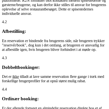
platformene. R2N formidler blot kontakten mellem spisestederne og
gæsterne/brugerne, og kan derfor ikke stilles til ansvar for brugerens
oplevelse af selve restaurantbesøget. Dette er spisestedernes
individuelle ansvar.
4.2
Afbestilling:
En reservation er bindende fra brugerens side, når brugeren trykker
"reservér/book", dog kun i det omfang, at brugeren er ansvarlig for
at afbestille igen, hvis brugeren bliver forhindret i at møde op.
4.3
Dobbeltbookinger:
Det er
ikke
tilladt at lave samme reservation flere gange i træk med
forskellige brugerprofiler for at opnå størst mulig rabat.
4.4
Ordinær booking:
Er der allerede fortaget en almindelig reservation direkte hos et af