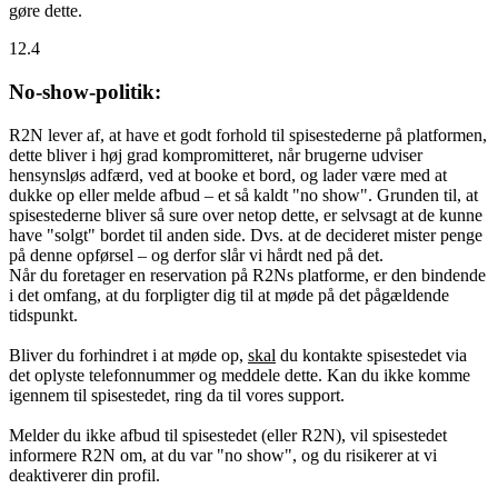
gøre dette.
12.4
No-show-politik:
R2N lever af, at have et godt forhold til spisestederne på platformen,
dette bliver i høj grad kompromitteret, når brugerne udviser
hensynsløs adfærd, ved at booke et bord, og lader være med at
dukke op eller melde afbud – et så kaldt "no show". Grunden til, at
spisestederne bliver så sure over netop dette, er selvsagt at de kunne
have "solgt" bordet til anden side. Dvs. at de decideret mister penge
på denne opførsel – og derfor slår vi hårdt ned på det.
Når du foretager en reservation på R2Ns platforme, er den bindende
i det omfang, at du forpligter dig til at møde på det pågældende
tidspunkt.
Bliver du forhindret i at møde op,
skal
du kontakte spisestedet via
det oplyste telefonnummer og meddele dette. Kan du ikke komme
igennem til spisestedet, ring da til vores support.
Melder du ikke afbud til spisestedet (eller R2N), vil spisestedet
informere R2N om, at du var "no show", og du risikerer at vi
deaktiverer din profil.