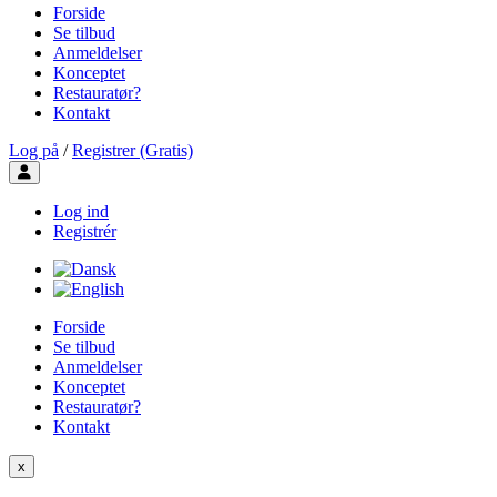
Forside
Se tilbud
Anmeldelser
Konceptet
Restauratør?
Kontakt
Log på
/
Registrer (Gratis)
Toggle user menu
Log ind
Registrér
Forside
Se tilbud
Anmeldelser
Konceptet
Restauratør?
Kontakt
x