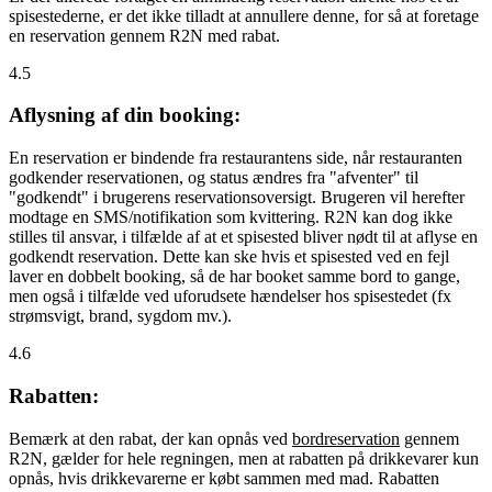
spisestederne, er det ikke tilladt at annullere denne, for så at foretage
en reservation gennem R2N med rabat.
4.5
Aflysning af din booking:
En reservation er bindende fra restaurantens side, når restauranten
godkender reservationen, og status ændres fra "afventer" til
"godkendt" i brugerens reservationsoversigt. Brugeren vil herefter
modtage en SMS/notifikation som kvittering. R2N kan dog ikke
stilles til ansvar, i tilfælde af at et spisested bliver nødt til at aflyse en
godkendt reservation. Dette kan ske hvis et spisested ved en fejl
laver en dobbelt booking, så de har booket samme bord to gange,
men også i tilfælde ved uforudsete hændelser hos spisestedet (fx
strømsvigt, brand, sygdom mv.).
4.6
Rabatten:
Bemærk at den rabat, der kan opnås ved
bordreservation
gennem
R2N, gælder for hele regningen, men at rabatten på drikkevarer kun
opnås, hvis drikkevarerne er købt sammen med mad. Rabatten