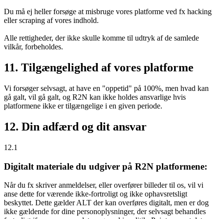
Du må ej heller forsøge at misbruge vores platforme ved fx hacking
eller scraping af vores indhold.
Alle rettigheder, der ikke skulle komme til udtryk af de samlede
vilkår, forbeholdes.
11. Tilgængelighed af vores platforme
Vi forsøger selvsagt, at have en "oppetid" på 100%, men hvad kan
gå galt, vil gå galt, og R2N kan ikke holdes ansvarlige hvis
platformene ikke er tilgængelige i en given periode.
12. Din adfærd og dit ansvar
12.1
Digitalt materiale du udgiver på R2N platformene:
Når du fx skriver anmeldelser, eller overfører billeder til os, vil vi
anse dette for værende ikke-fortroligt og ikke ophavsretsligt
beskyttet. Dette gælder ALT der kan overføres digitalt, men er dog
ikke gældende for dine personoplysninger, der selvsagt behandles