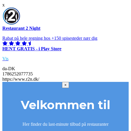
x
Restaurant 2 Night
Rabat på hele regning hos +150 spisesteder nær dig
HENT GRATIS - i Play Store
Vis
da-DK
1786252077735
https://www.r2n.dk/
×
Velkommen til
Her finder du last-minute tilbud på restauranter