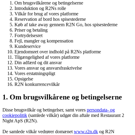
Om brugsvilkårene og betingelserne
Introduktion og R2Ns rolle
Vilkår for brug af vores platforme
Reservation af bord hos spisestederne
Køb af take away gennem R2N Go, hos spisestederne
Priser og betaling
Fortrydelsesret
Fejl, mangler og kompensation
Kundeservice
Ejendomsret over indhold på R2Ns platforme
Tilgængelighed af vores platforme
Din adfærd og dit ansvar
Vores ansvar og ansvarsfraskrivelse
Vores erstatningspligt
Opsigelse
R2N konkurrencevilkår
1. Om brugsvilkårene og betingelserne
Disse brugsvilkår og betingelser, samt vores
persondata- og
cookiepolitik
(samlede vilkår) udgør din aftale med Restaurant 2
Night ApS (R2N).
De samlede vilkår vedrører domænet
www.r2n.dk
og R2N