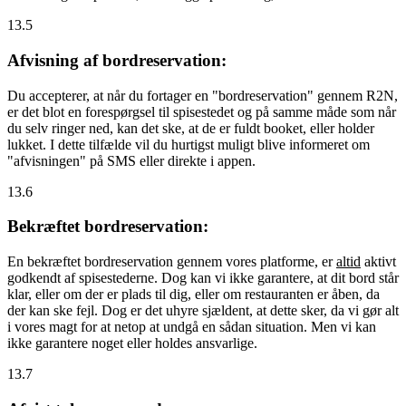
13.5
Afvisning af bordreservation:
Du accepterer, at når du fortager en "bordreservation" gennem R2N,
er det blot en forespørgsel til spisestedet og på samme måde som når
du selv ringer ned, kan det ske, at de er fuldt booket, eller holder
lukket. I dette tilfælde vil du hurtigst muligt blive informeret om
"afvisningen" på SMS eller direkte i appen.
13.6
Bekræftet bordreservation:
En bekræftet bordreservation gennem vores platforme, er
altid
aktivt
godkendt af spisestederne. Dog kan vi ikke garantere, at dit bord står
klar, eller om der er plads til dig, eller om restauranten er åben, da
der kan ske fejl. Dog er det uhyre sjældent, at dette sker, da vi gør alt
i vores magt for at netop at undgå en sådan situation. Men vi kan
ikke garantere noget eller holdes ansvarlige.
13.7