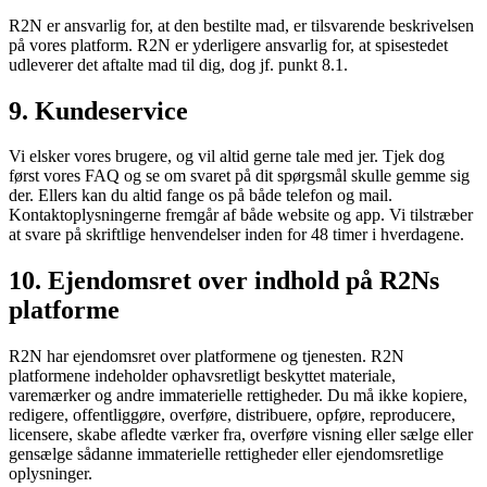
R2N er ansvarlig for, at den bestilte mad, er tilsvarende beskrivelsen
på vores platform. R2N er yderligere ansvarlig for, at spisestedet
udleverer det aftalte mad til dig, dog jf. punkt 8.1.
9. Kundeservice
Vi elsker vores brugere, og vil altid gerne tale med jer. Tjek dog
først vores FAQ og se om svaret på dit spørgsmål skulle gemme sig
der. Ellers kan du altid fange os på både telefon og mail.
Kontaktoplysningerne fremgår af både website og app. Vi tilstræber
at svare på skriftlige henvendelser inden for 48 timer i hverdagene.
10. Ejendomsret over indhold på R2Ns
platforme
R2N har ejendomsret over platformene og tjenesten. R2N
platformene indeholder ophavsretligt beskyttet materiale,
varemærker og andre immaterielle rettigheder. Du må ikke kopiere,
redigere, offentliggøre, overføre, distribuere, opføre, reproducere,
licensere, skabe afledte værker fra, overføre visning eller sælge eller
gensælge sådanne immaterielle rettigheder eller ejendomsretlige
oplysninger.