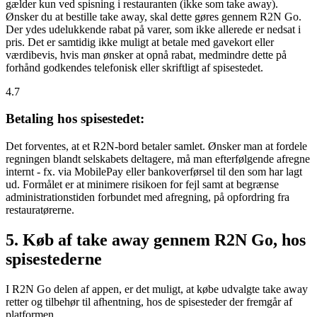
gælder kun ved spisning i restauranten (ikke som take away).
Ønsker du at bestille take away, skal dette gøres gennem R2N Go.
Der ydes udelukkende rabat på varer, som ikke allerede er nedsat i
pris. Det er samtidig ikke muligt at betale med gavekort eller
værdibevis, hvis man ønsker at opnå rabat, medmindre dette på
forhånd godkendes telefonisk eller skriftligt af spisestedet.
4.7
Betaling hos spisestedet:
Det forventes, at et R2N-bord betaler samlet. Ønsker man at fordele
regningen blandt selskabets deltagere, må man efterfølgende afregne
internt - fx. via MobilePay eller bankoverførsel til den som har lagt
ud. Formålet er at minimere risikoen for fejl samt at begrænse
administrationstiden forbundet med afregning, på opfordring fra
restauratørerne.
5. Køb af take away gennem R2N Go, hos
spisestederne
I R2N Go delen af appen, er det muligt, at købe udvalgte take away
retter og tilbehør til afhentning, hos de spisesteder der fremgår af
platformen.