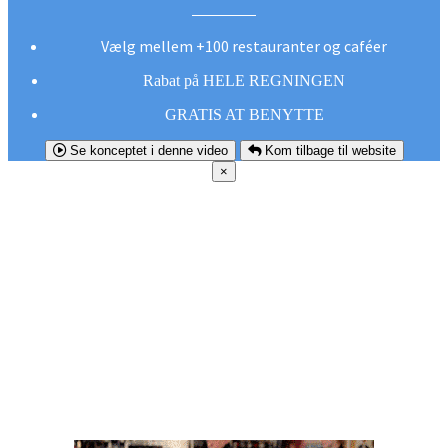
Vælg mellem +100 restauranter og caféer
Rabat på HELE REGNINGEN
GRATIS AT BENYTTE
Se konceptet i denne video
Kom tilbage til website
×
FØR DU
SMUTTER!
Hent vores gratis app og undgå at gå glip af et
godt tilbud næste gang sulten melder sig.