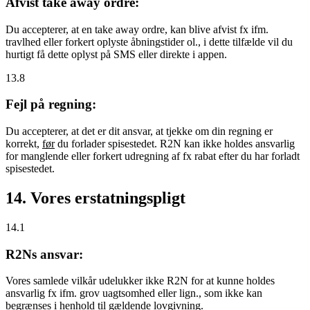
Afvist take away ordre:
Du accepterer, at en take away ordre, kan blive afvist fx ifm.
travlhed eller forkert oplyste åbningstider ol., i dette tilfælde vil du
hurtigt få dette oplyst på SMS eller direkte i appen.
13.8
Fejl på regning:
Du accepterer, at det er dit ansvar, at tjekke om din regning er
korrekt,
før
du forlader spisestedet. R2N kan ikke holdes ansvarlig
for manglende eller forkert udregning af fx rabat efter du har forladt
spisestedet.
14. Vores erstatningspligt
14.1
R2Ns ansvar:
Vores samlede vilkår udelukker ikke R2N for at kunne holdes
ansvarlig fx ifm. grov uagtsomhed eller lign., som ikke kan
begrænses i henhold til gældende lovgivning.