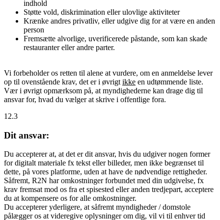
indhold
Støtte vold, diskrimination eller ulovlige aktiviteter
Krænke andres privatliv, eller udgive dig for at være en anden
person
Fremsætte alvorlige, uverificerede påstande, som kan skade
restauranter eller andre parter.
Vi forbeholder os retten til alene at vurdere, om en anmeldelse lever
op til ovenstående krav, det er i øvrigt
ikke
en udtømmende liste.
Vær i øvrigt opmærksom på, at myndighederne kan drage dig til
ansvar for, hvad du vælger at skrive i offentlige fora.
12.3
Dit ansvar:
Du accepterer at, at det er dit ansvar, hvis du udgiver nogen former
for digitalt materiale fx tekst eller billeder, men ikke begrænset til
dette, på vores platforme, uden at have de nødvendige rettigheder.
Såfremt, R2N har omkostninger forbundet med din udgivelse, fx
krav fremsat mod os fra et spisested eller anden tredjepart, acceptere
du at kompensere os for alle omkostninger.
Du accepterer yderligere, at såfremt myndigheder / domstole
pålægger os at videregive oplysninger om dig, vil vi til enhver tid