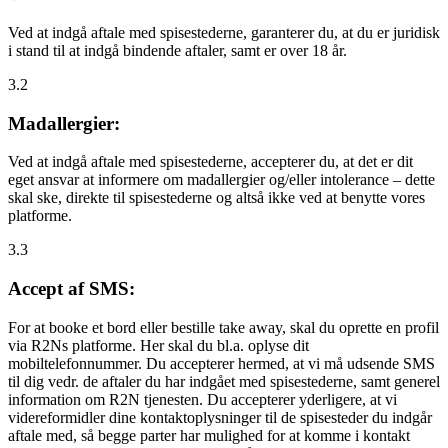
Ved at indgå aftale med spisestederne, garanterer du, at du er juridisk
i stand til at indgå bindende aftaler, samt er over 18 år.
3.2
Madallergier:
Ved at indgå aftale med spisestederne, accepterer du, at det er dit
eget ansvar at informere om madallergier og/eller intolerance – dette
skal ske, direkte til spisestederne og altså ikke ved at benytte vores
platforme.
3.3
Accept af SMS:
For at booke et bord eller bestille take away, skal du oprette en profil
via R2Ns platforme. Her skal du bl.a. oplyse dit
mobiltelefonnummer. Du accepterer hermed, at vi må udsende SMS
til dig vedr. de aftaler du har indgået med spisestederne, samt generel
information om R2N tjenesten. Du accepterer yderligere, at vi
videreformidler dine kontaktoplysninger til de spisesteder du indgår
aftale med, så begge parter har mulighed for at komme i kontakt