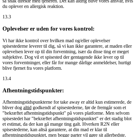
så snak direkte med tjeneren. Det kan aldrig blive vores ansvar, hvis
du oplever en allergisk reaktion.
13.3
Oplevelser er uden for vores kontrol:
Vi har ikke kontrol over hvilken mad og/eller oplevelser
spisestederne leverer til dig, så vi kan ikke garantere, at maden eller
oplevelsen lever op til din forventning, især da disse ting er meget
subjektive. Dog vil et spisested der gentagende ikke lever op til
vores forventninger, eller får for mange dårlige anmeldelser, hurtigt
blive fjernet fra vores platform.
13.4
Afhentningstidspunkter:
Afhentningstidspunkterne for take away er altid kun estimerede, de
bliver dog
altid
godkendt af spisestederne, før de fremgår som et
"bekræftet afhentningstidspunkt" på vores platforme. Men selvom
spisestedet har "bekræftet afhentningstidspunktet" er det stadig blot
et estimat, da der kan gå mange ting galt. Hverken R2N eller
spisestederne, kan altså garantere, at din mad er klar til
afhentningstidspunktet, men begge parter vil gøre sit allerbedste.