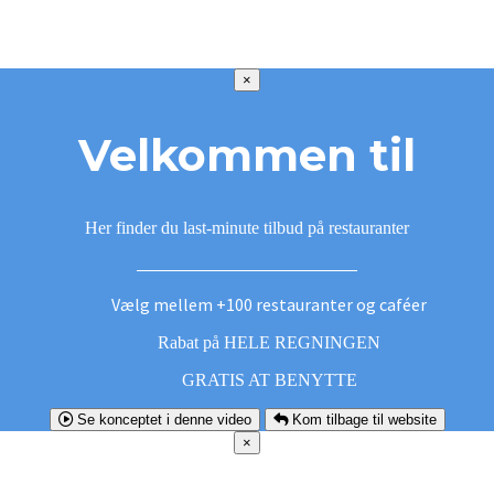
×
Velkommen til
Her finder du last-minute tilbud på restauranter
Vælg mellem +100 restauranter og caféer
Rabat på HELE REGNINGEN
GRATIS AT BENYTTE
Se konceptet i denne video
Kom tilbage til website
×