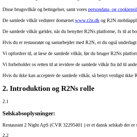
Disse brugsvilkår og betingelser, samt vores
persondata- og cookiepoli
De samlede vilkår vedrører domænet
www.r2n.dk
og R2N mobilapplik
De samlede vilkår gælder, når du benytter R2Ns platforme, fx til at b
Hvis du er restauratør og samarbejder med R2N, er du også underlagt
Vi opfordrer til, at læse de samlede vilkår, før du bruger R2Ns platfo
Vi forbeholder os retten til at revidere de samlede vilkår fra tid til 
Hvis du ikke kan acceptere de samlede vilkår, så benyt venligst ikke
2. Introduktion og R2Ns rolle
2.1
Selskabsoplysninger:
Restaurant 2 Night ApS (CVR 32295401 ) er et dansk selskab der er sti
2.2