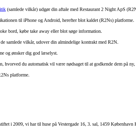
tik
(samlede vilkår) udgør din aftale med Restaurant 2 Night ApS (R2
ationen til iPhone og Android, herefter blot kaldet (R2Ns) platforme.
ooke bord, købe take away eller blot søge information.
 de samlede vilkår, udover din almindelige kontrakt med R2N.
rme og ønsker dig god læselyst.
anden, hvorved du automatisk vil være nødsaget til at godkende dem på ny
 R2Ns platforme.
ftet i 2009, vi har til huse på Vestergade 16, 3. sal, 1459 København 