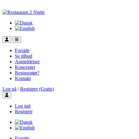
Forside
Se tilbud
Anmeldelser
Konceptet
Restauratør?
Kontakt
Log på
/
Registrer (Gratis)
Toggle user menu
Log ind
Registrér
Forside