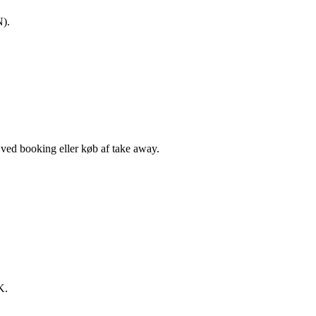
N).
, ved booking eller køb af take away.
K.