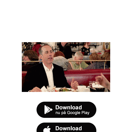
FØR DU SMUTTER
t tilbud næste gang sulten melder sig.