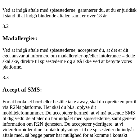
Ved at indgå aftale med spisestederne, garanterer du, at du er juridisk
i stand til at indgå bindende aftaler, samt er over 18 år.
3.2
Madallergier:
Ved at indgå aftale med spisestederne, accepterer du, at det er dit
eget ansvar at informere om madallergier og/eller intolerance – dette
skal ske, direkte til spisestederne og altså ikke ved at benytte vores
platforme.
3.3
Accept af SMS:
For at booke et bord eller bestille take away, skal du oprette en profil
via R2Ns platforme. Her skal du bl.a. oplyse dit
mobiltelefonnummer. Du accepterer hermed, at vi må udsende SMS
til dig vedr. de aftaler du har indgået med spisestederne, samt generel
information om R2N tjenesten. Du accepterer yderligere, at vi
videreformidler dine kontaktoplysninger til de spisesteder du indgår
aftale med, så begge parter har mulighed for at komme i kontakt