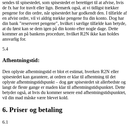
sendes til spisestedet, som spisestedet er berettiget til at afvise, hvis
de fx har for travlt eller lign. Bemærk også, at vi tidligst trækker
pengene for din ordre, når spisestedet har godkendt den. I tilfælde af
en afvist ordre, vil vi aldrig trække pengene fra din konto. Dog har
din bank "reserveret pengene", hvilket i særlige tilfælde kan betyde,
at du først kan se dem igen på din konto efter nogle dage. Dette
kommer an på bankens procedure, hvilket R2N ikke kan holdes
ansvarlig for.
5.4
Afhentningstid:
Den oplyste afhentningstid er blot et estimat, hverken R2N eller
spisestedet kan garantere, at ordren er klar til afhentning til det
oplyste afhentningstidspunkt – dog gør spisestedet sit allerbedste og
langt de fleste gange er maden klar til afhentningstidspunktet. Dette
betyder også, at hvis du kommer senere end afhentningstidspunktet,
vil din mad måske være blevet kold.
6. Priser og betaling
6.1