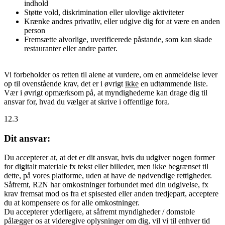
indhold
Støtte vold, diskrimination eller ulovlige aktiviteter
Krænke andres privatliv, eller udgive dig for at være en anden
person
Fremsætte alvorlige, uverificerede påstande, som kan skade
restauranter eller andre parter.
Vi forbeholder os retten til alene at vurdere, om en anmeldelse lever
op til ovenstående krav, det er i øvrigt
ikke
en udtømmende liste.
Vær i øvrigt opmærksom på, at myndighederne kan drage dig til
ansvar for, hvad du vælger at skrive i offentlige fora.
12.3
Dit ansvar:
Du accepterer at, at det er dit ansvar, hvis du udgiver nogen former
for digitalt materiale fx tekst eller billeder, men ikke begrænset til
dette, på vores platforme, uden at have de nødvendige rettigheder.
Såfremt, R2N har omkostninger forbundet med din udgivelse, fx
krav fremsat mod os fra et spisested eller anden tredjepart, acceptere
du at kompensere os for alle omkostninger.
Du accepterer yderligere, at såfremt myndigheder / domstole
pålægger os at videregive oplysninger om dig, vil vi til enhver tid