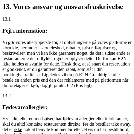
13. Vores ansvar og ansvarsfraskrivelse
13.1
Fejl i information:
Vi gør vores allerypperste for, at oplysningerne på vores platforme er
korrekte, herunder i særdeleshed, rabatter, priser, førpriser og
beskrivelser, men vi kan ikke garantere noget, da det i sidste ende er
restauranterne der udfylder og/eller oplyser dette. Derfor kan R2N
ikke holdes ansvarlig for dette. Husk dog, at så snart din reservation
er godkendt, er du garanteret den rabat, som står i din
bookingbekræftelse. Ligeledes vil du på R2N Go aldrig skulle
betale en anden pris end den der reklameres med på platformen når
du foretager et køb, dog jf. punkt. 6.2 (Pris fejl).
13.2
Fødevareallergier:
Hvis du, eller en medspiser, har fødevareallergier eller intolerancer,
skal du altid kontakte restauranten direkte, før du bestiller take away,
det er
ikke
nok at benytte kommentarfeltet. Hvis du har bestilt bord,