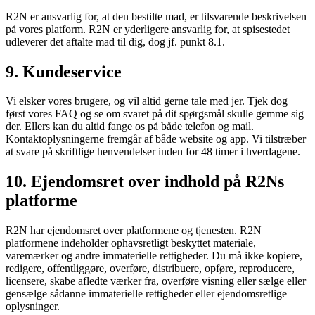
R2N er ansvarlig for, at den bestilte mad, er tilsvarende beskrivelsen
på vores platform. R2N er yderligere ansvarlig for, at spisestedet
udleverer det aftalte mad til dig, dog jf. punkt 8.1.
9. Kundeservice
Vi elsker vores brugere, og vil altid gerne tale med jer. Tjek dog
først vores FAQ og se om svaret på dit spørgsmål skulle gemme sig
der. Ellers kan du altid fange os på både telefon og mail.
Kontaktoplysningerne fremgår af både website og app. Vi tilstræber
at svare på skriftlige henvendelser inden for 48 timer i hverdagene.
10. Ejendomsret over indhold på R2Ns
platforme
R2N har ejendomsret over platformene og tjenesten. R2N
platformene indeholder ophavsretligt beskyttet materiale,
varemærker og andre immaterielle rettigheder. Du må ikke kopiere,
redigere, offentliggøre, overføre, distribuere, opføre, reproducere,
licensere, skabe afledte værker fra, overføre visning eller sælge eller
gensælge sådanne immaterielle rettigheder eller ejendomsretlige
oplysninger.