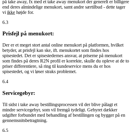
på take away, fx med et take away menukort der generelt er billigere
end deres almindelige menukort, samt andre særtilbud - dette tager
vi
ikke
højde for.
6.3
Prisfejl på menukort:
Der er et meget stort antal online menukort på platformen, hvilket
betyder, at prisfejl kan ske, ift. menukortet som findes hos
spisestedet. Det er spisestedernes ansvar, at priserne på menukort
som findes på deres R2N profil er korrekte, skulle du opleve at de to
priser differentiere, så ring til kundeservice mens du er hos
spisestedet, og vi løser straks problemet.
6.4
Servicegebyr:
Til sidst i take away bestillingsprocessen vil der blive pålagt et
mindre servicegebyr, som vil fremgå tydeligt. Gebyret dækker
udgifter forbundet med behandling af bestillingen og bygger på en
gennemsnitsbetragtning.
6.5