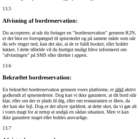
13.5
Afvisning af bordreservation:
Du accepterer, at når du fortager en "bordreservation" gennem R2N,
er det blot en forespørgsel til spisestedet og på samme måde som når
du selv ringer ned, kan det ske, at de er fuldt booket, eller holder
lukket. I dette tilfælde vil du hurtigst muligt blive informeret om
"afvisningen" på SMS eller direkte i appen.
13.6
Bekræftet bordreservation:
En bekræftet bordreservation gennem vores platforme, er
altid
aktivt
godkendt af spisestederne. Dog kan vi ikke garantere, at dit bord står
klar, eller om der er plads til dig, eller om restauranten er åben, da
der kan ske fejl. Dog er det uhyre sjældent, at dette sker, da vi gør alt
i vores magt for at netop at undgå en sådan situation. Men vi kan
ikke garantere noget eller holdes ansvarlige.
13.7