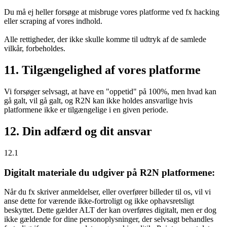
Du må ej heller forsøge at misbruge vores platforme ved fx hacking
eller scraping af vores indhold.
Alle rettigheder, der ikke skulle komme til udtryk af de samlede
vilkår, forbeholdes.
11. Tilgængelighed af vores platforme
Vi forsøger selvsagt, at have en "oppetid" på 100%, men hvad kan
gå galt, vil gå galt, og R2N kan ikke holdes ansvarlige hvis
platformene ikke er tilgængelige i en given periode.
12. Din adfærd og dit ansvar
12.1
Digitalt materiale du udgiver på R2N platformene:
Når du fx skriver anmeldelser, eller overfører billeder til os, vil vi
anse dette for værende ikke-fortroligt og ikke ophavsretsligt
beskyttet. Dette gælder ALT der kan overføres digitalt, men er dog
ikke gældende for dine personoplysninger, der selvsagt behandles