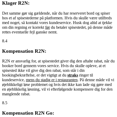
Klager R2N:
Det samme gør sig gældende, når du har reserveret bord og spiser
hos et af spisestederne på platformen. Hvis du skulle være utilfreds
med noget, så kontakt vores kundeservice. Husk dog altid at tjekke
om din regning er korrekt
før
du betaler spisestedet, på denne måde
rettes eventuelle fejl ganske nemt.
8.4
Kompensation R2N:
R2N er ansvarlig for, at spisestedet giver dig den aftalte rabat, når du
booker bord gennem vores service. Hvis du skulle opleve, at et
spisested ikke vil give dig den rabat, som står i din
bookingbekræftelse, er det vigtigt at du
straks
ringer til
kundeservice,
mens du stadig er i restauranten
. På denne måde vil vi
øjeblikkeligt løse problemet og hvis det ikke kan lade sig gøre med
en øjeblikkelig løsning, vil vi efterfølgende kompensere dig for den
manglende rabat.
8.5
Kompensation R2N Go: