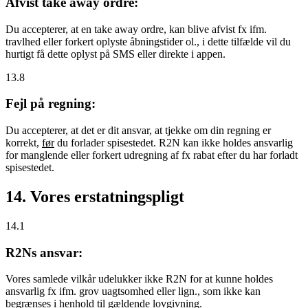
Afvist take away ordre:
Du accepterer, at en take away ordre, kan blive afvist fx ifm.
travlhed eller forkert oplyste åbningstider ol., i dette tilfælde vil du
hurtigt få dette oplyst på SMS eller direkte i appen.
13.8
Fejl på regning:
Du accepterer, at det er dit ansvar, at tjekke om din regning er
korrekt,
før
du forlader spisestedet. R2N kan ikke holdes ansvarlig
for manglende eller forkert udregning af fx rabat efter du har forladt
spisestedet.
14. Vores erstatningspligt
14.1
R2Ns ansvar:
Vores samlede vilkår udelukker ikke R2N for at kunne holdes
ansvarlig fx ifm. grov uagtsomhed eller lign., som ikke kan
begrænses i henhold til gældende lovgivning.