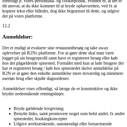
fortroligt jf. vores persondata- og cookiepolitik. Pointen er, at det er
dit ansvar, at du ikke kommer til at bryde ophavsretten, ved fx at
kopiere tekst eller billeder, dog ikke begrænset til dette, og udgive
det på vores platforme.
12.2
Anmeldelser:
Det er muligt at evaluere sine restaurantbesøg og take away
oplevelser på R2Ns platforme. For at gøre dette skal man være
logget på sin brugerprofil samt have et registreret besøg eller køb
hos det pågældende spisested. Formålet med kun at lade brugere der
har et registreret besøg / køb hos spisestedet skrive anmeldelse på
R2N er at gøre den enkelte anmeldelse mere troværdig og minimere
useriøs brug eller skjulte dagsordener.
Anmeldelser vises offentligt, så længe de er konstruktive og ikke
bryder nedenstående retningslinjer.
Bryde gældende lovgivning
Benytte links, samt promovere noget som helst andet, fx andre
spisesteder, bookingkoncepter
Udgive ærekrænkende, uanstændigt eller fornærmende