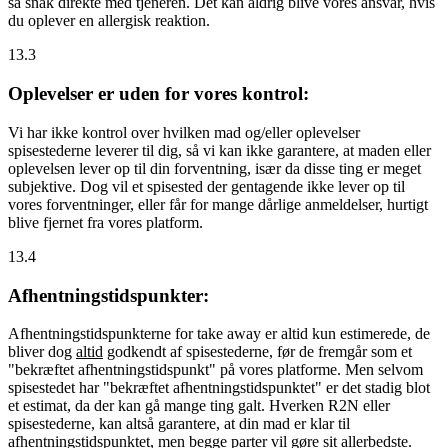
så snak direkte med tjeneren. Det kan aldrig blive vores ansvar, hvis
du oplever en allergisk reaktion.
13.3
Oplevelser er uden for vores kontrol:
Vi har ikke kontrol over hvilken mad og/eller oplevelser
spisestederne leverer til dig, så vi kan ikke garantere, at maden eller
oplevelsen lever op til din forventning, især da disse ting er meget
subjektive. Dog vil et spisested der gentagende ikke lever op til
vores forventninger, eller får for mange dårlige anmeldelser, hurtigt
blive fjernet fra vores platform.
13.4
Afhentningstidspunkter:
Afhentningstidspunkterne for take away er altid kun estimerede, de
bliver dog
altid
godkendt af spisestederne, før de fremgår som et
"bekræftet afhentningstidspunkt" på vores platforme. Men selvom
spisestedet har "bekræftet afhentningstidspunktet" er det stadig blot
et estimat, da der kan gå mange ting galt. Hverken R2N eller
spisestederne, kan altså garantere, at din mad er klar til
afhentningstidspunktet, men begge parter vil gøre sit allerbedste.