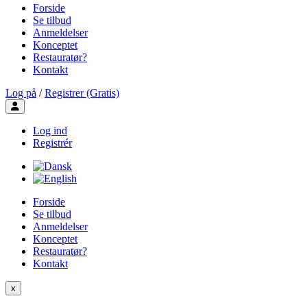
Forside
Se tilbud
Anmeldelser
Konceptet
Restauratør?
Kontakt
Log på
/
Registrer (Gratis)
Toggle user menu
Log ind
Registrér
Forside
Se tilbud
Anmeldelser
Konceptet
Restauratør?
Kontakt
x