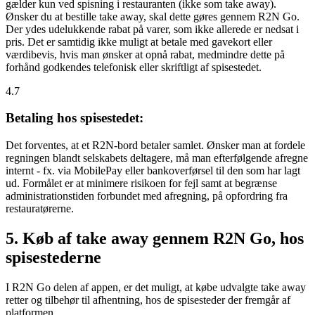
gælder kun ved spisning i restauranten (ikke som take away).
Ønsker du at bestille take away, skal dette gøres gennem R2N Go.
Der ydes udelukkende rabat på varer, som ikke allerede er nedsat i
pris. Det er samtidig ikke muligt at betale med gavekort eller
værdibevis, hvis man ønsker at opnå rabat, medmindre dette på
forhånd godkendes telefonisk eller skriftligt af spisestedet.
4.7
Betaling hos spisestedet:
Det forventes, at et R2N-bord betaler samlet. Ønsker man at fordele
regningen blandt selskabets deltagere, må man efterfølgende afregne
internt - fx. via MobilePay eller bankoverførsel til den som har lagt
ud. Formålet er at minimere risikoen for fejl samt at begrænse
administrationstiden forbundet med afregning, på opfordring fra
restauratørerne.
5. Køb af take away gennem R2N Go, hos
spisestederne
I R2N Go delen af appen, er det muligt, at købe udvalgte take away
retter og tilbehør til afhentning, hos de spisesteder der fremgår af
platformen.