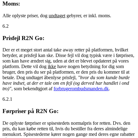
Moms:
Alle oplyste priser, dog
undtaget
gebyrer, er inkl. moms.
6.2
Prisfejl R2N Go:
Der er et meget stort antal take away retter på platformen, hvilket
betyder, at prisfejl kan ske. Disse fejl vil dog typisk være i førprisen,
som kan have ændret sig, uden at det er blevet opdateret på vores
platform. Dette vil dog
ikke
have nogen betydning for dig som
bruger, den pris du ser på platformen, er den pris du kommer til at
betale. Dog undtaget åbenlyse prisfejl,
"hvor du som kunde burde
have indset, at der er tale om en fejl (og derved har handlet i ond
tro)"
, som bekendtgjort af
forbrugerombudsmanden.dk
.
6.2.1
Førpriser på R2N Go:
De oplyste førpriser er spisestedets normalpris for retten. Dvs. den
pris, du kan købe retten til, hvis du bestiller fra deres almindelige
menukort. Spisestederne kører nogen gange med deres egne rabatter