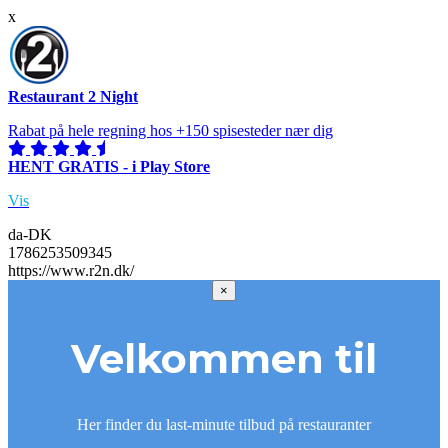
x
Restaurant 2 Night
Rabat på hele regning hos +150 spisesteder nær dig
HENT GRATIS - i Play Store
Vis
da-DK
1786253509345
https://www.r2n.dk/
×
Velkommen til
Her finder du last-minute tilbud på restauranter