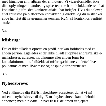
med hinanden ang. aftalen der er indgået. Vi videreformidler ikke
dine oplysninger til andre, og spisestederne har udelukkende ret til at
kontakte dig ifm. den konkrete aftale i har indgået. Hvis du oplever,
at et spisested på platformen kontakter dig direkte, og du mistænker
at de har fået dit navn/nummer gennem R2N, så kontakt os venligst
straks.
3.4
Misbrug:
Det er ikke tilladt at oprette en profil, der kan forbindes med en
anden person. Ligeledes er det ikke tilladt at oplyse andres/falske e-
mailadresser, adresser, mobilnumre eller anden form for
kontaktinformation. I tilfælde af misbrug/chikane vil dette blive
politianmeldt med IP-adresse og tidspunkt for oprettelsen.
3.5
Nyhedsbreve:
Ved at tilmelde dig R2Ns nyhedsbrev accepterer du, at vi må
udsende nyhedsbreve til dig. E-mailnyhedsbreve kan indeholde
annoncer, men din e-mail bliver IKKE delt med tredjepart.