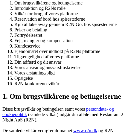
Om brugsvilkårene og betingelserne
Introduktion og R2Ns rolle
Vilkår for brug af vores platforme
Reservation af bord hos spisestederne
Køb af take away gennem R2N Go, hos spisestederne
Priser og betaling
Fortrydelsesret
Fejl, mangler og kompensation
Kundeservice
Ejendomsret over indhold på R2Ns platforme
Tilgængelighed af vores platforme
Din adfærd og dit ansvar
Vores ansvar og ansvarsfraskrivelse
Vores erstatningspligt
Opsigelse
R2N konkurrencevilkår
1. Om brugsvilkårene og betingelserne
Disse brugsvilkår og betingelser, samt vores
persondata- og
cookiepolitik
(samlede vilkår) udgør din aftale med Restaurant 2
Night ApS (R2N).
De samlede vilkår vedrører domænet
www.r2n.dk
og R2N