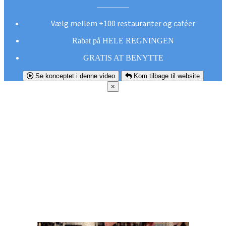
Vælg mellem +100 restauranter og caféer
Rabat på HELE REGNINGEN
GRATIS AT BENYTTE
Se konceptet i denne video
Kom tilbage til website
×
FØR DU
SMUTTER!
Hent vores gratis app og undgå at gå glip af et
godt tilbud næste gang sulten melder sig.