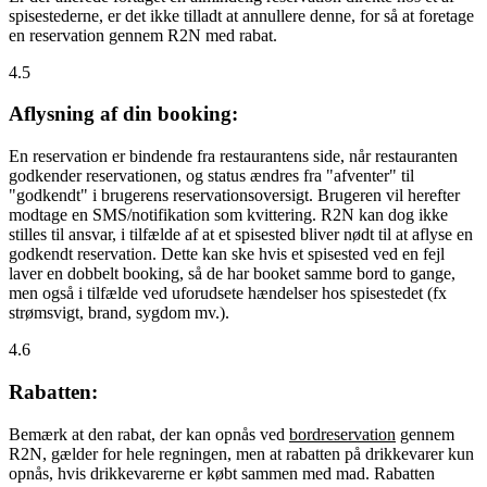
spisestederne, er det ikke tilladt at annullere denne, for så at foretage
en reservation gennem R2N med rabat.
4.5
Aflysning af din booking:
En reservation er bindende fra restaurantens side, når restauranten
godkender reservationen, og status ændres fra "afventer" til
"godkendt" i brugerens reservationsoversigt. Brugeren vil herefter
modtage en SMS/notifikation som kvittering. R2N kan dog ikke
stilles til ansvar, i tilfælde af at et spisested bliver nødt til at aflyse en
godkendt reservation. Dette kan ske hvis et spisested ved en fejl
laver en dobbelt booking, så de har booket samme bord to gange,
men også i tilfælde ved uforudsete hændelser hos spisestedet (fx
strømsvigt, brand, sygdom mv.).
4.6
Rabatten:
Bemærk at den rabat, der kan opnås ved
bordreservation
gennem
R2N, gælder for hele regningen, men at rabatten på drikkevarer kun
opnås, hvis drikkevarerne er købt sammen med mad. Rabatten