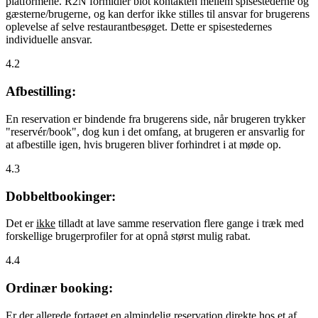
platformene. R2N formidler blot kontakten mellem spisestederne og
gæsterne/brugerne, og kan derfor ikke stilles til ansvar for brugerens
oplevelse af selve restaurantbesøget. Dette er spisestedernes
individuelle ansvar.
4.2
Afbestilling:
En reservation er bindende fra brugerens side, når brugeren trykker
"reservér/book", dog kun i det omfang, at brugeren er ansvarlig for
at afbestille igen, hvis brugeren bliver forhindret i at møde op.
4.3
Dobbeltbookinger:
Det er
ikke
tilladt at lave samme reservation flere gange i træk med
forskellige brugerprofiler for at opnå størst mulig rabat.
4.4
Ordinær booking:
Er der allerede fortaget en almindelig reservation direkte hos et af