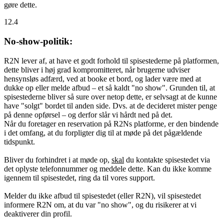
gøre dette.
12.4
No-show-politik:
R2N lever af, at have et godt forhold til spisestederne på platformen,
dette bliver i høj grad kompromitteret, når brugerne udviser
hensynsløs adfærd, ved at booke et bord, og lader være med at
dukke op eller melde afbud – et så kaldt "no show". Grunden til, at
spisestederne bliver så sure over netop dette, er selvsagt at de kunne
have "solgt" bordet til anden side. Dvs. at de decideret mister penge
på denne opførsel – og derfor slår vi hårdt ned på det.
Når du foretager en reservation på R2Ns platforme, er den bindende
i det omfang, at du forpligter dig til at møde på det pågældende
tidspunkt.
Bliver du forhindret i at møde op,
skal
du kontakte spisestedet via
det oplyste telefonnummer og meddele dette. Kan du ikke komme
igennem til spisestedet, ring da til vores support.
Melder du ikke afbud til spisestedet (eller R2N), vil spisestedet
informere R2N om, at du var "no show", og du risikerer at vi
deaktiverer din profil.