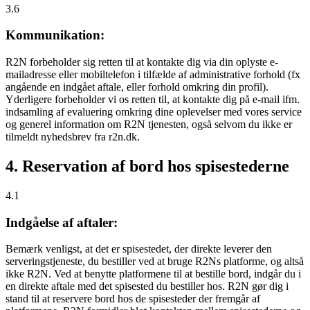
3.6
Kommunikation:
R2N forbeholder sig retten til at kontakte dig via din oplyste e-
mailadresse eller mobiltelefon i tilfælde af administrative forhold (fx
angående en indgået aftale, eller forhold omkring din profil).
Yderligere forbeholder vi os retten til, at kontakte dig på e-mail ifm.
indsamling af evaluering omkring dine oplevelser med vores service
og generel information om R2N tjenesten, også selvom du ikke er
tilmeldt nyhedsbrev fra r2n.dk.
4. Reservation af bord hos spisestederne
4.1
Indgåelse af aftaler:
Bemærk venligst, at det er spisestedet, der direkte leverer den
serveringstjeneste, du bestiller ved at bruge R2Ns platforme, og altså
ikke R2N. Ved at benytte platformene til at bestille bord, indgår du i
en direkte aftale med det spisested du bestiller hos. R2N gør dig i
stand til at reservere bord hos de spisesteder der fremgår af