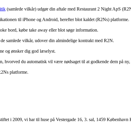
tik
(samlede vilkår) udgør din aftale med Restaurant 2 Night ApS (R2
ationen til iPhone og Android, herefter blot kaldet (R2Ns) platforme.
ooke bord, købe take away eller blot søge information.
 de samlede vilkår, udover din almindelige kontrakt med R2N.
rme og ønsker dig god læselyst.
anden, hvorved du automatisk vil være nødsaget til at godkende dem på ny
 R2Ns platforme.
ftet i 2009, vi har til huse på Vestergade 16, 3. sal, 1459 København 