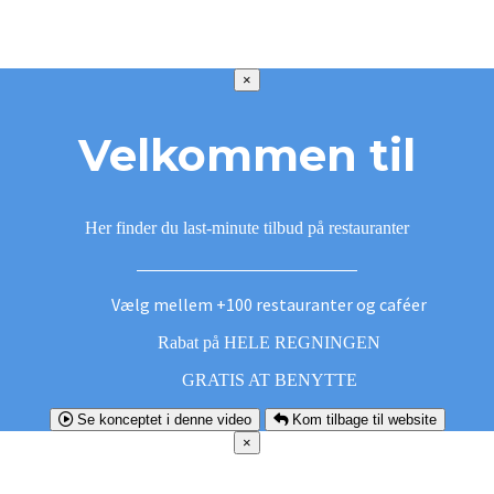
×
Velkommen til
Her finder du last-minute tilbud på restauranter
Vælg mellem +100 restauranter og caféer
Rabat på HELE REGNINGEN
GRATIS AT BENYTTE
Se konceptet i denne video
Kom tilbage til website
×