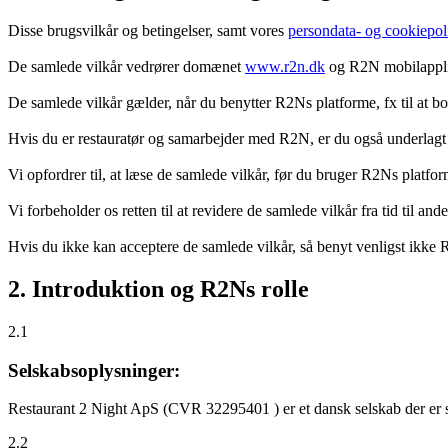
Disse brugsvilkår og betingelser, samt vores
persondata- og cookiepoli
De samlede vilkår vedrører domænet
www.r2n.dk
og R2N mobilapplik
De samlede vilkår gælder, når du benytter R2Ns platforme, fx til at b
Hvis du er restauratør og samarbejder med R2N, er du også underlagt
Vi opfordrer til, at læse de samlede vilkår, før du bruger R2Ns platfo
Vi forbeholder os retten til at revidere de samlede vilkår fra tid til 
Hvis du ikke kan acceptere de samlede vilkår, så benyt venligst ikke
2. Introduktion og R2Ns rolle
2.1
Selskabsoplysninger:
Restaurant 2 Night ApS (CVR 32295401 ) er et dansk selskab der er sti
2.2