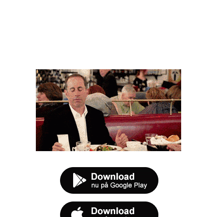
FØR DU SMUTTER
t tilbud næste gang sulten melder sig.