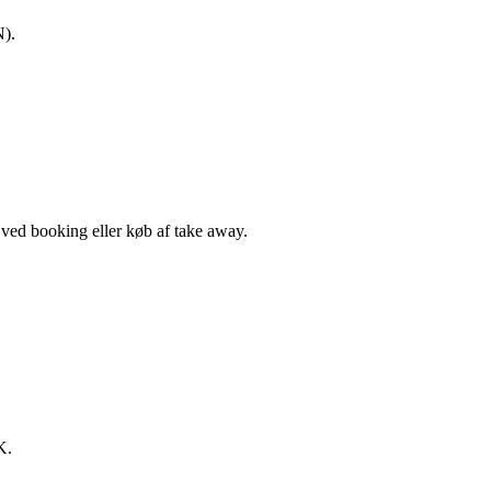
N).
, ved booking eller køb af take away.
K.