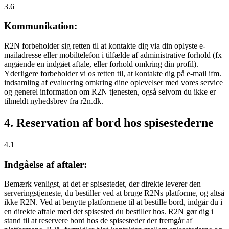
3.6
Kommunikation:
R2N forbeholder sig retten til at kontakte dig via din oplyste e-
mailadresse eller mobiltelefon i tilfælde af administrative forhold (fx
angående en indgået aftale, eller forhold omkring din profil).
Yderligere forbeholder vi os retten til, at kontakte dig på e-mail ifm.
indsamling af evaluering omkring dine oplevelser med vores service
og generel information om R2N tjenesten, også selvom du ikke er
tilmeldt nyhedsbrev fra r2n.dk.
4. Reservation af bord hos spisestederne
4.1
Indgåelse af aftaler:
Bemærk venligst, at det er spisestedet, der direkte leverer den
serveringstjeneste, du bestiller ved at bruge R2Ns platforme, og altså
ikke R2N. Ved at benytte platformene til at bestille bord, indgår du i
en direkte aftale med det spisested du bestiller hos. R2N gør dig i
stand til at reservere bord hos de spisesteder der fremgår af