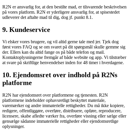
R2N er ansvarlig for, at den bestilte mad, er tilsvarende beskrivelsen
på vores platform. R2N er yderligere ansvarlig for, at spisestedet
udleverer det aftalte mad til dig, dog jf. punkt 8.1.
9. Kundeservice
Vi elsker vores brugere, og vil altid gerne tale med jer. Tjek dog
først vores FAQ og se om svaret på dit spørgsmål skulle gemme sig
der. Ellers kan du altid fange os på både telefon og mail.
Kontaktoplysningerne fremgår af både website og app. Vi tilstræber
at svare på skriftlige henvendelser inden for 48 timer i hverdagene.
10. Ejendomsret over indhold på R2Ns
platforme
R2N har ejendomsret over platformene og tjenesten. R2N
platformene indeholder ophavsretligt beskyttet materiale,
varemærker og andre immaterielle rettigheder. Du må ikke kopiere,
redigere, offentliggøre, overføre, distribuere, opføre, reproducere,
licensere, skabe afledte værker fra, overføre visning eller sælge eller
gensælge sådanne immaterielle rettigheder eller ejendomsretlige
oplysninger.