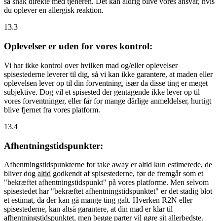
så snak direkte med tjeneren. Det kan aldrig blive vores ansvar, hvis
du oplever en allergisk reaktion.
13.3
Oplevelser er uden for vores kontrol:
Vi har ikke kontrol over hvilken mad og/eller oplevelser
spisestederne leverer til dig, så vi kan ikke garantere, at maden eller
oplevelsen lever op til din forventning, især da disse ting er meget
subjektive. Dog vil et spisested der gentagende ikke lever op til
vores forventninger, eller får for mange dårlige anmeldelser, hurtigt
blive fjernet fra vores platform.
13.4
Afhentningstidspunkter:
Afhentningstidspunkterne for take away er altid kun estimerede, de
bliver dog
altid
godkendt af spisestederne, før de fremgår som et
"bekræftet afhentningstidspunkt" på vores platforme. Men selvom
spisestedet har "bekræftet afhentningstidspunktet" er det stadig blot
et estimat, da der kan gå mange ting galt. Hverken R2N eller
spisestederne, kan altså garantere, at din mad er klar til
afhentningstidspunktet, men begge parter vil gøre sit allerbedste.