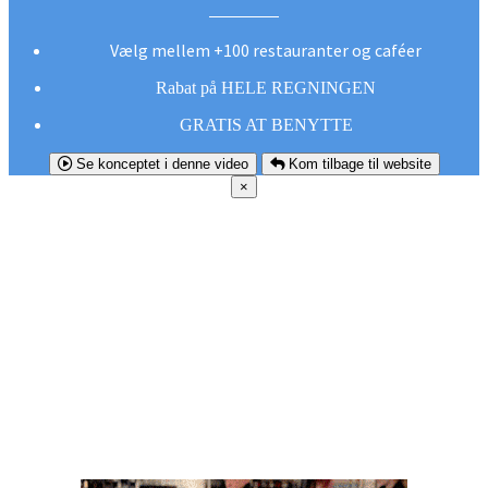
Vælg mellem +100 restauranter og caféer
Rabat på HELE REGNINGEN
GRATIS AT BENYTTE
Se konceptet i denne video
Kom tilbage til website
×
FØR DU
SMUTTER!
Hent vores gratis app og undgå at gå glip af et
godt tilbud næste gang sulten melder sig.