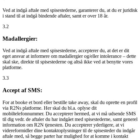
Ved at indgå aftale med spisestederne, garanterer du, at du er juridisk
i stand til at indgå bindende aftaler, samt er over 18 år.
3.2
Madallergier:
Ved at indgå aftale med spisestederne, accepterer du, at det er dit
eget ansvar at informere om madallergier og/eller intolerance – dette
skal ske, direkte til spisestederne og altså ikke ved at benytte vores
platforme.
3.3
Accept af SMS:
For at booke et bord eller bestille take away, skal du oprette en profil
via R2Ns platforme. Her skal du bl.a. oplyse dit
mobiltelefonnummer. Du accepterer hermed, at vi må udsende SMS
til dig vedr. de aftaler du har indgået med spisestederne, samt generel
information om R2N tjenesten. Du accepterer yderligere, at vi
videreformidler dine kontaktoplysninger til de spisesteder du indgår
aftale med, så begge parter har mulighed for at komme i kontakt