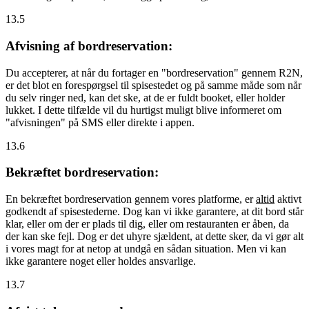
13.5
Afvisning af bordreservation:
Du accepterer, at når du fortager en "bordreservation" gennem R2N,
er det blot en forespørgsel til spisestedet og på samme måde som når
du selv ringer ned, kan det ske, at de er fuldt booket, eller holder
lukket. I dette tilfælde vil du hurtigst muligt blive informeret om
"afvisningen" på SMS eller direkte i appen.
13.6
Bekræftet bordreservation:
En bekræftet bordreservation gennem vores platforme, er
altid
aktivt
godkendt af spisestederne. Dog kan vi ikke garantere, at dit bord står
klar, eller om der er plads til dig, eller om restauranten er åben, da
der kan ske fejl. Dog er det uhyre sjældent, at dette sker, da vi gør alt
i vores magt for at netop at undgå en sådan situation. Men vi kan
ikke garantere noget eller holdes ansvarlige.
13.7