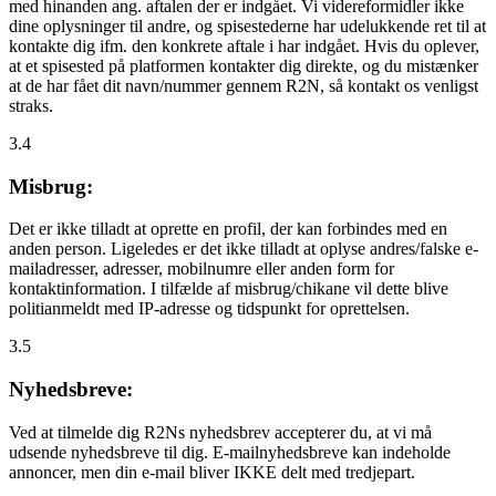
med hinanden ang. aftalen der er indgået. Vi videreformidler ikke
dine oplysninger til andre, og spisestederne har udelukkende ret til at
kontakte dig ifm. den konkrete aftale i har indgået. Hvis du oplever,
at et spisested på platformen kontakter dig direkte, og du mistænker
at de har fået dit navn/nummer gennem R2N, så kontakt os venligst
straks.
3.4
Misbrug:
Det er ikke tilladt at oprette en profil, der kan forbindes med en
anden person. Ligeledes er det ikke tilladt at oplyse andres/falske e-
mailadresser, adresser, mobilnumre eller anden form for
kontaktinformation. I tilfælde af misbrug/chikane vil dette blive
politianmeldt med IP-adresse og tidspunkt for oprettelsen.
3.5
Nyhedsbreve:
Ved at tilmelde dig R2Ns nyhedsbrev accepterer du, at vi må
udsende nyhedsbreve til dig. E-mailnyhedsbreve kan indeholde
annoncer, men din e-mail bliver IKKE delt med tredjepart.