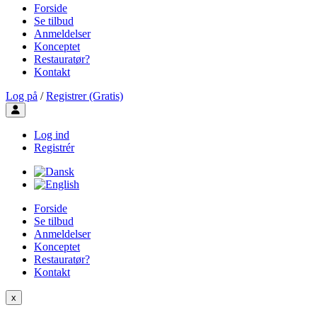
Forside
Se tilbud
Anmeldelser
Konceptet
Restauratør?
Kontakt
Log på
/
Registrer (Gratis)
Toggle user menu
Log ind
Registrér
Forside
Se tilbud
Anmeldelser
Konceptet
Restauratør?
Kontakt
x