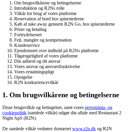
Om brugsvilkårene og betingelserne
Introduktion og R2Ns rolle
Vilkår for brug af vores platforme
Reservation af bord hos spisestederne
Køb af take away gennem R2N Go, hos spisestederne
Priser og betaling
Fortrydelsesret
Fejl, mangler og kompensation
Kundeservice
Ejendomsret over indhold på R2Ns platforme
Tilgængelighed af vores platforme
Din adfærd og dit ansvar
Vores ansvar og ansvarsfraskrivelse
Vores erstatningspligt
Opsigelse
R2N konkurrencevilkår
1. Om brugsvilkårene og betingelserne
Disse brugsvilkår og betingelser, samt vores
persondata- og
cookiepolitik
(samlede vilkår) udgør din aftale med Restaurant 2
Night ApS (R2N).
De samlede vilkår vedrører domænet
www.r2n.dk
og R2N