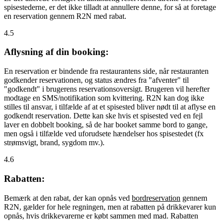
spisestederne, er det ikke tilladt at annullere denne, for så at foretage
en reservation gennem R2N med rabat.
4.5
Aflysning af din booking:
En reservation er bindende fra restaurantens side, når restauranten
godkender reservationen, og status ændres fra "afventer" til
"godkendt" i brugerens reservationsoversigt. Brugeren vil herefter
modtage en SMS/notifikation som kvittering. R2N kan dog ikke
stilles til ansvar, i tilfælde af at et spisested bliver nødt til at aflyse en
godkendt reservation. Dette kan ske hvis et spisested ved en fejl
laver en dobbelt booking, så de har booket samme bord to gange,
men også i tilfælde ved uforudsete hændelser hos spisestedet (fx
strømsvigt, brand, sygdom mv.).
4.6
Rabatten:
Bemærk at den rabat, der kan opnås ved
bordreservation
gennem
R2N, gælder for hele regningen, men at rabatten på drikkevarer kun
opnås, hvis drikkevarerne er købt sammen med mad. Rabatten