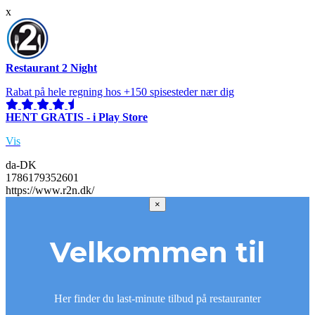
x
Restaurant 2 Night
Rabat på hele regning hos +150 spisesteder nær dig
HENT GRATIS - i Play Store
Vis
da-DK
1786179352601
https://www.r2n.dk/
×
Velkommen til
Her finder du last-minute tilbud på restauranter