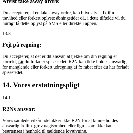
Afvist take away ordre:
Du accepterer, at en take away ordre, kan blive afvist fx ifm.
travlhed eller forkert oplyste åbningstider ol., i dette tilfælde vil du
hurtigt få dette oplyst på SMS eller direkte i appen.
13.8
Fejl på regning:
Du accepterer, at det er dit ansvar, at tjekke om din regning er
korrekt,
før
du forlader spisestedet. R2N kan ikke holdes ansvarlig
for manglende eller forkert udregning af fx rabat efter du har forladt
spisestedet.
14. Vores erstatningspligt
14.1
R2Ns ansvar:
Vores samlede vilkår udelukker ikke R2N for at kunne holdes
ansvarlig fx ifm. grov uagtsomhed eller lign., som ikke kan
begrænses i henhold til gældende lovgivning.