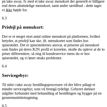
på take away, fx med et take away menukort der generelt er billigere
end deres almindelige menukort, samt andre særtilbud - dette tager
vi
ikke
højde for.
6.3
Prisfejl på menukort:
Der er et meget stort antal online menukort på platformen, hvilket
betyder, at prisfejl kan ske, ift. menukortet som findes hos
spisestedet. Det er spisestedernes ansvar, at priserne på menukort
som findes på deres R2N profil er korrekte, skulle du opleve at de to
priser differentiere, så ring til kundeservice mens du er hos
spisestedet, og vi løser straks problemet.
6.4
Servicegebyr:
Til sidst i take away bestillingsprocessen vil der blive pålagt et
mindre servicegebyr, som vil fremgå tydeligt. Gebyret dækker
udgifter forbundet med behandling af bestillingen og bygger på en
gennemsnitsbetragtning.
6.5