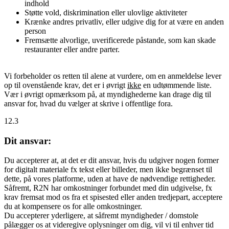
indhold
Støtte vold, diskrimination eller ulovlige aktiviteter
Krænke andres privatliv, eller udgive dig for at være en anden
person
Fremsætte alvorlige, uverificerede påstande, som kan skade
restauranter eller andre parter.
Vi forbeholder os retten til alene at vurdere, om en anmeldelse lever
op til ovenstående krav, det er i øvrigt
ikke
en udtømmende liste.
Vær i øvrigt opmærksom på, at myndighederne kan drage dig til
ansvar for, hvad du vælger at skrive i offentlige fora.
12.3
Dit ansvar:
Du accepterer at, at det er dit ansvar, hvis du udgiver nogen former
for digitalt materiale fx tekst eller billeder, men ikke begrænset til
dette, på vores platforme, uden at have de nødvendige rettigheder.
Såfremt, R2N har omkostninger forbundet med din udgivelse, fx
krav fremsat mod os fra et spisested eller anden tredjepart, acceptere
du at kompensere os for alle omkostninger.
Du accepterer yderligere, at såfremt myndigheder / domstole
pålægger os at videregive oplysninger om dig, vil vi til enhver tid