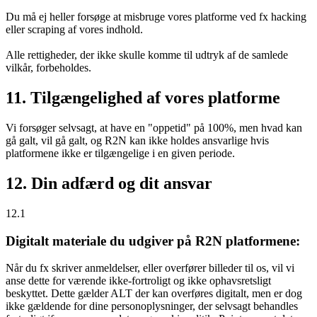
Du må ej heller forsøge at misbruge vores platforme ved fx hacking
eller scraping af vores indhold.
Alle rettigheder, der ikke skulle komme til udtryk af de samlede
vilkår, forbeholdes.
11. Tilgængelighed af vores platforme
Vi forsøger selvsagt, at have en "oppetid" på 100%, men hvad kan
gå galt, vil gå galt, og R2N kan ikke holdes ansvarlige hvis
platformene ikke er tilgængelige i en given periode.
12. Din adfærd og dit ansvar
12.1
Digitalt materiale du udgiver på R2N platformene:
Når du fx skriver anmeldelser, eller overfører billeder til os, vil vi
anse dette for værende ikke-fortroligt og ikke ophavsretsligt
beskyttet. Dette gælder ALT der kan overføres digitalt, men er dog
ikke gældende for dine personoplysninger, der selvsagt behandles