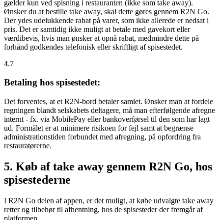
gælder kun ved spisning i restauranten (ikke som take away).
Ønsker du at bestille take away, skal dette gøres gennem R2N Go.
Der ydes udelukkende rabat på varer, som ikke allerede er nedsat i
pris. Det er samtidig ikke muligt at betale med gavekort eller
værdibevis, hvis man ønsker at opnå rabat, medmindre dette på
forhånd godkendes telefonisk eller skriftligt af spisestedet.
4.7
Betaling hos spisestedet:
Det forventes, at et R2N-bord betaler samlet. Ønsker man at fordele
regningen blandt selskabets deltagere, må man efterfølgende afregne
internt - fx. via MobilePay eller bankoverførsel til den som har lagt
ud. Formålet er at minimere risikoen for fejl samt at begrænse
administrationstiden forbundet med afregning, på opfordring fra
restauratørerne.
5. Køb af take away gennem R2N Go, hos
spisestederne
I R2N Go delen af appen, er det muligt, at købe udvalgte take away
retter og tilbehør til afhentning, hos de spisesteder der fremgår af
platformen.