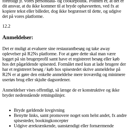
fortroligt jf. vores persondata- og cookiepolitik. Pointen er, at det er
dit ansvar, at du ikke kommer til at bryde ophavsretten, ved fx at
kopiere tekst eller billeder, dog ikke begrænset til dette, og udgive
det på vores platforme.
12.2
Anmeldelser:
Det er muligt at evaluere sine restaurantbesøg og take away
oplevelser på R2Ns platforme. For at gøre dette skal man være
logget på sin brugerprofil samt have et registreret besøg eller køb
hos det pågældende spisested. Formålet med kun at lade brugere der
har et registreret besøg / køb hos spisestedet skrive anmeldelse på
R2N er at gøre den enkelte anmeldelse mere troværdig og minimere
useriøs brug eller skjulte dagsordener.
Anmeldelser vises offentligt, så længe de er konstruktive og ikke
bryder nedenstående retningslinjer.
Bryde gældende lovgivning
Benytte links, samt promovere noget som helst andet, fx andre
spisesteder, bookingkoncepter
Udgive ærekrænkende, uanstændigt eller fornærmende