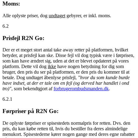
Moms:
Alle oplyste priser, dog
undtaget
gebyrer, er inkl. moms.
6.2
Prisfejl R2N Go:
Der er et meget stort antal take away retter på platformen, hvilket
betyder, at prisfejl kan ske. Disse fejl vil dog typisk være i førprisen,
som kan have ændret sig, uden at det er blevet opdateret på vores
platform. Dette vil dog
ikke
have nogen betydning for dig som
bruger, den pris du ser på platformen, er den pris du kommer til at
betale. Dog undtaget åbenlyse prisfejl,
"hvor du som kunde burde
have indset, at der er tale om en fejl (og derved har handlet i ond
tro)"
, som bekendtgjort af
forbrugerombudsmanden.dk
.
6.2.1
Førpriser på R2N Go:
De oplyste førpriser er spisestedets normalpris for retten. Dvs. den
pris, du kan købe retten til, hvis du bestiller fra deres almindelige
menukort. Spisestederne kører nogen gange med deres egne rabatter