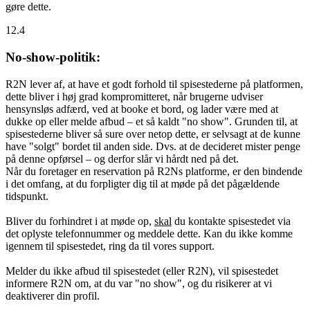
gøre dette.
12.4
No-show-politik:
R2N lever af, at have et godt forhold til spisestederne på platformen,
dette bliver i høj grad kompromitteret, når brugerne udviser
hensynsløs adfærd, ved at booke et bord, og lader være med at
dukke op eller melde afbud – et så kaldt "no show". Grunden til, at
spisestederne bliver så sure over netop dette, er selvsagt at de kunne
have "solgt" bordet til anden side. Dvs. at de decideret mister penge
på denne opførsel – og derfor slår vi hårdt ned på det.
Når du foretager en reservation på R2Ns platforme, er den bindende
i det omfang, at du forpligter dig til at møde på det pågældende
tidspunkt.
Bliver du forhindret i at møde op,
skal
du kontakte spisestedet via
det oplyste telefonnummer og meddele dette. Kan du ikke komme
igennem til spisestedet, ring da til vores support.
Melder du ikke afbud til spisestedet (eller R2N), vil spisestedet
informere R2N om, at du var "no show", og du risikerer at vi
deaktiverer din profil.