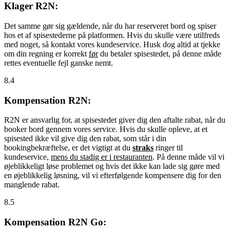
Klager R2N:
Det samme gør sig gældende, når du har reserveret bord og spiser
hos et af spisestederne på platformen. Hvis du skulle være utilfreds
med noget, så kontakt vores kundeservice. Husk dog altid at tjekke
om din regning er korrekt
før
du betaler spisestedet, på denne måde
rettes eventuelle fejl ganske nemt.
8.4
Kompensation R2N:
R2N er ansvarlig for, at spisestedet giver dig den aftalte rabat, når du
booker bord gennem vores service. Hvis du skulle opleve, at et
spisested ikke vil give dig den rabat, som står i din
bookingbekræftelse, er det vigtigt at du
straks
ringer til
kundeservice,
mens du stadig er i restauranten
. På denne måde vil vi
øjeblikkeligt løse problemet og hvis det ikke kan lade sig gøre med
en øjeblikkelig løsning, vil vi efterfølgende kompensere dig for den
manglende rabat.
8.5
Kompensation R2N Go: