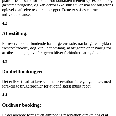
platformene. R2N formidler blot kontakten mellem spisestederne og
gæsterne/brugerne, og kan derfor ikke stilles til ansvar for brugerens
oplevelse af selve restaurantbesøget. Dette er spisestedernes
individuelle ansvar.
4.2
Afbestilling:
En reservation er bindende fra brugerens side, når brugeren trykker
"reservér/book", dog kun i det omfang, at brugeren er ansvarlig for
at afbestille igen, hvis brugeren bliver forhindret i at møde op.
4.3
Dobbeltbookinger:
Det er
ikke
tilladt at lave samme reservation flere gange i træk med
forskellige brugerprofiler for at opnå størst mulig rabat.
4.4
Ordinær booking:
Er der allerede fortaget en almindelig reservation direkte hos et af