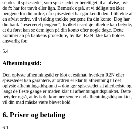
sendes til spisestedet, som spisestedet er berettiget til at afvise, hvis
de fx har for travlt eller lign. Bemærk også, at vi tidligst trækker
pengene for din ordre, når spisestedet har godkendt den. I tilfælde af
en afvist ordre, vil vi aldrig trække pengene fra din konto. Dog har
din bank "reserveret pengene", hvilket i særlige tilfælde kan betyde,
at du først kan se dem igen på din konto efter nogle dage. Dette
kommer an på bankens procedure, hvilket R2N ikke kan holdes
ansvarlig for.
5.4
Afhentningstid:
Den oplyste afhentningstid er blot et estimat, hverken R2N eller
spisestedet kan garantere, at ordren er klar til afhentning til det
oplyste afhentningstidspunkt – dog gør spisestedet sit allerbedste og
langt de fleste gange er maden klar til afhentningstidspunktet. Dette
betyder også, at hvis du kommer senere end afhentningstidspunktet,
vil din mad måske være blevet kold.
6. Priser og betaling
6.1