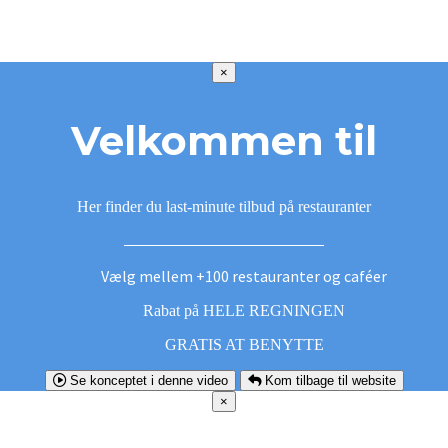
×
Velkommen til
Her finder du last-minute tilbud på restauranter
Vælg mellem +100 restauranter og caféer
Rabat på HELE REGNINGEN
GRATIS AT BENYTTE
Se konceptet i denne video
Kom tilbage til website
×