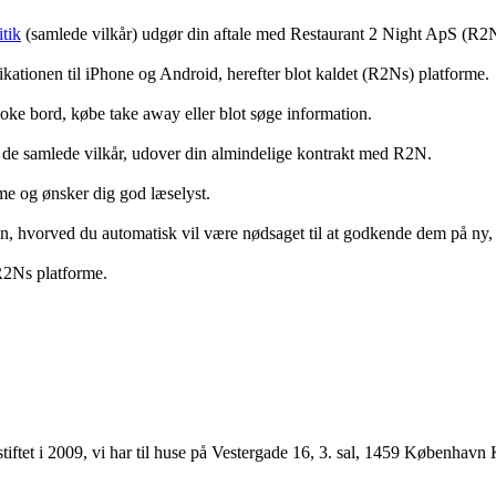
tik
(samlede vilkår) udgør din aftale med Restaurant 2 Night ApS (R2
ationen til iPhone og Android, herefter blot kaldet (R2Ns) platforme.
ooke bord, købe take away eller blot søge information.
 de samlede vilkår, udover din almindelige kontrakt med R2N.
rme og ønsker dig god læselyst.
anden, hvorved du automatisk vil være nødsaget til at godkende dem på ny
 R2Ns platforme.
ftet i 2009, vi har til huse på Vestergade 16, 3. sal, 1459 København 