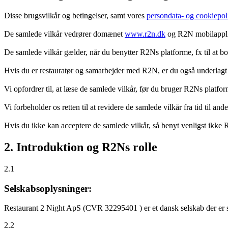
Disse brugsvilkår og betingelser, samt vores
persondata- og cookiepoli
De samlede vilkår vedrører domænet
www.r2n.dk
og R2N mobilapplik
De samlede vilkår gælder, når du benytter R2Ns platforme, fx til at b
Hvis du er restauratør og samarbejder med R2N, er du også underlagt
Vi opfordrer til, at læse de samlede vilkår, før du bruger R2Ns platfo
Vi forbeholder os retten til at revidere de samlede vilkår fra tid til 
Hvis du ikke kan acceptere de samlede vilkår, så benyt venligst ikke
2. Introduktion og R2Ns rolle
2.1
Selskabsoplysninger:
Restaurant 2 Night ApS (CVR 32295401 ) er et dansk selskab der er sti
2.2