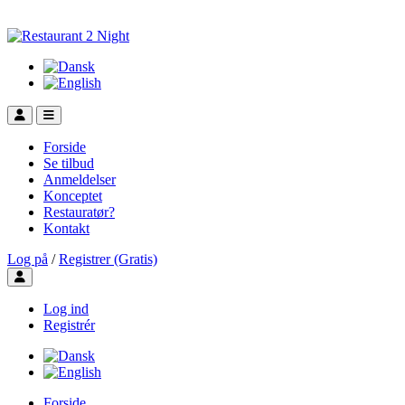
Forside
Se tilbud
Anmeldelser
Konceptet
Restauratør?
Kontakt
Log på
/
Registrer (Gratis)
Toggle user menu
Log ind
Registrér
Forside