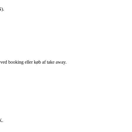
N).
, ved booking eller køb af take away.
K.