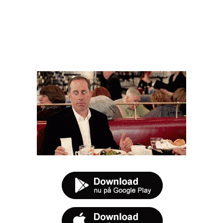
FØR DU SMUTTER
t tilbud næste gang sulten melder sig.