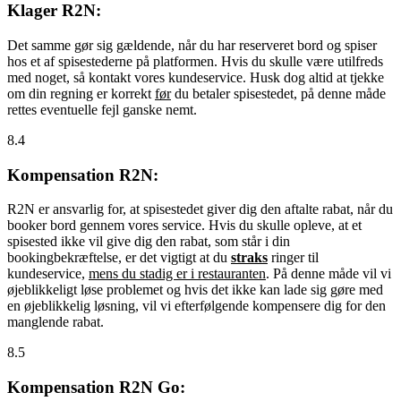
Klager R2N:
Det samme gør sig gældende, når du har reserveret bord og spiser
hos et af spisestederne på platformen. Hvis du skulle være utilfreds
med noget, så kontakt vores kundeservice. Husk dog altid at tjekke
om din regning er korrekt
før
du betaler spisestedet, på denne måde
rettes eventuelle fejl ganske nemt.
8.4
Kompensation R2N:
R2N er ansvarlig for, at spisestedet giver dig den aftalte rabat, når du
booker bord gennem vores service. Hvis du skulle opleve, at et
spisested ikke vil give dig den rabat, som står i din
bookingbekræftelse, er det vigtigt at du
straks
ringer til
kundeservice,
mens du stadig er i restauranten
. På denne måde vil vi
øjeblikkeligt løse problemet og hvis det ikke kan lade sig gøre med
en øjeblikkelig løsning, vil vi efterfølgende kompensere dig for den
manglende rabat.
8.5
Kompensation R2N Go: