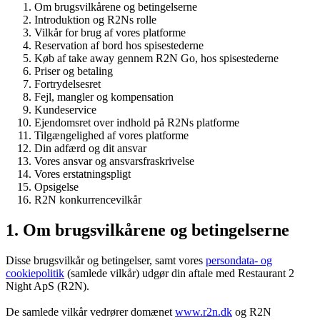
Om brugsvilkårene og betingelserne
Introduktion og R2Ns rolle
Vilkår for brug af vores platforme
Reservation af bord hos spisestederne
Køb af take away gennem R2N Go, hos spisestederne
Priser og betaling
Fortrydelsesret
Fejl, mangler og kompensation
Kundeservice
Ejendomsret over indhold på R2Ns platforme
Tilgængelighed af vores platforme
Din adfærd og dit ansvar
Vores ansvar og ansvarsfraskrivelse
Vores erstatningspligt
Opsigelse
R2N konkurrencevilkår
1. Om brugsvilkårene og betingelserne
Disse brugsvilkår og betingelser, samt vores
persondata- og
cookiepolitik
(samlede vilkår) udgør din aftale med Restaurant 2
Night ApS (R2N).
De samlede vilkår vedrører domænet
www.r2n.dk
og R2N