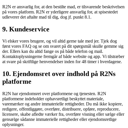
R2N er ansvarlig for, at den bestilte mad, er tilsvarende beskrivelsen
på vores platform. R2N er yderligere ansvarlig for, at spisestedet
udleverer det aftalte mad til dig, dog jf. punkt 8.1.
9. Kundeservice
Vi elsker vores brugere, og vil altid gerne tale med jer. Tjek dog
først vores FAQ og se om svaret på dit spørgsmål skulle gemme sig
der. Ellers kan du altid fange os på både telefon og mail.
Kontaktoplysningerne fremgår af både website og app. Vi tilstræber
at svare på skriftlige henvendelser inden for 48 timer i hverdagene.
10. Ejendomsret over indhold på R2Ns
platforme
R2N har ejendomsret over platformene og tjenesten. R2N
platformene indeholder ophavsretligt beskyttet materiale,
varemærker og andre immaterielle rettigheder. Du må ikke kopiere,
redigere, offentliggøre, overføre, distribuere, opføre, reproducere,
licensere, skabe afledte værker fra, overføre visning eller sælge eller
gensælge sådanne immaterielle rettigheder eller ejendomsretlige
oplysninger.