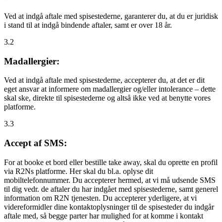
Ved at indgå aftale med spisestederne, garanterer du, at du er juridisk
i stand til at indgå bindende aftaler, samt er over 18 år.
3.2
Madallergier:
Ved at indgå aftale med spisestederne, accepterer du, at det er dit
eget ansvar at informere om madallergier og/eller intolerance – dette
skal ske, direkte til spisestederne og altså ikke ved at benytte vores
platforme.
3.3
Accept af SMS:
For at booke et bord eller bestille take away, skal du oprette en profil
via R2Ns platforme. Her skal du bl.a. oplyse dit
mobiltelefonnummer. Du accepterer hermed, at vi må udsende SMS
til dig vedr. de aftaler du har indgået med spisestederne, samt generel
information om R2N tjenesten. Du accepterer yderligere, at vi
videreformidler dine kontaktoplysninger til de spisesteder du indgår
aftale med, så begge parter har mulighed for at komme i kontakt