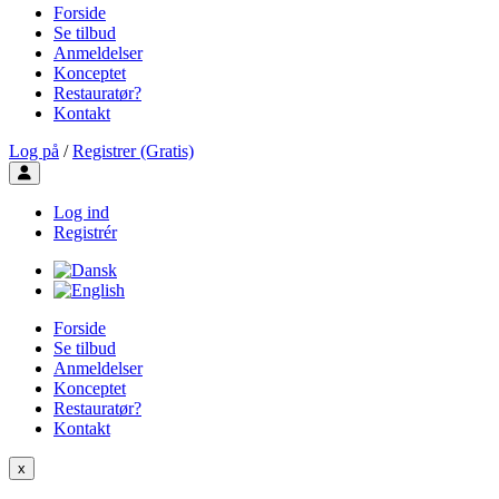
Forside
Se tilbud
Anmeldelser
Konceptet
Restauratør?
Kontakt
Log på
/
Registrer (Gratis)
Toggle user menu
Log ind
Registrér
Forside
Se tilbud
Anmeldelser
Konceptet
Restauratør?
Kontakt
x