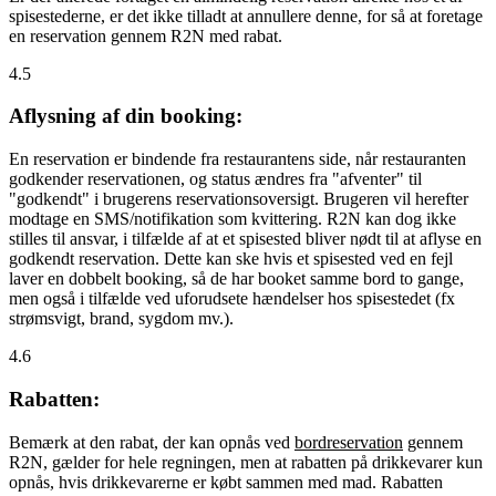
spisestederne, er det ikke tilladt at annullere denne, for så at foretage
en reservation gennem R2N med rabat.
4.5
Aflysning af din booking:
En reservation er bindende fra restaurantens side, når restauranten
godkender reservationen, og status ændres fra "afventer" til
"godkendt" i brugerens reservationsoversigt. Brugeren vil herefter
modtage en SMS/notifikation som kvittering. R2N kan dog ikke
stilles til ansvar, i tilfælde af at et spisested bliver nødt til at aflyse en
godkendt reservation. Dette kan ske hvis et spisested ved en fejl
laver en dobbelt booking, så de har booket samme bord to gange,
men også i tilfælde ved uforudsete hændelser hos spisestedet (fx
strømsvigt, brand, sygdom mv.).
4.6
Rabatten:
Bemærk at den rabat, der kan opnås ved
bordreservation
gennem
R2N, gælder for hele regningen, men at rabatten på drikkevarer kun
opnås, hvis drikkevarerne er købt sammen med mad. Rabatten