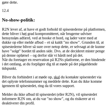
gøre dette.
12.4
No-show-politik:
R2N lever af, at have et godt forhold til spisestederne på platformen,
dette bliver i høj grad kompromitteret, når brugerne udviser
hensynsløs adfærd, ved at booke et bord, og lader være med at
dukke op eller melde afbud – et så kaldt "no show". Grunden til, at
spisestederne bliver så sure over netop dette, er selvsagt at de kunne
have "solgt" bordet til anden side. Dvs. at de decideret mister penge
på denne opførsel – og derfor slår vi hårdt ned på det.
Når du foretager en reservation på R2Ns platforme, er den bindende
i det omfang, at du forpligter dig til at møde på det pågældende
tidspunkt.
Bliver du forhindret i at møde op,
skal
du kontakte spisestedet via
det oplyste telefonnummer og meddele dette. Kan du ikke komme
igennem til spisestedet, ring da til vores support.
Melder du ikke afbud til spisestedet (eller R2N), vil spisestedet
informere R2N om, at du var "no show", og du risikerer at vi
deaktiverer din profil.