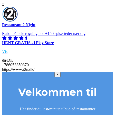
x
Restaurant 2 Night
Rabat på hele regning hos +150 spisesteder nær dig
HENT GRATIS - i Play Store
Vis
da-DK
1786053350870
https://www.r2n.dk/
×
Velkommen til
Her finder du last-minute tilbud på restauranter