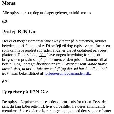
Moms:
Alle oplyste priser, dog
undtaget
gebyrer, er inkl. moms.
6.2
Prisfejl R2N Go:
Der er et meget stort antal take away retter på platformen, hvilket
betyder, at prisfejl kan ske. Disse fejl vil dog typisk være i førprisen,
som kan have ændret sig, uden at det er blevet opdateret på vores
platform. Dette vil dog
ikke
have nogen betydning for dig som
bruger, den pris du ser på platformen, er den pris du kommer til at
betale. Dog undtaget åbenlyse prisfejl,
"hvor du som kunde burde
have indset, at der er tale om en fejl (og derved har handlet i ond
tro)"
, som bekendtgjort af
forbrugerombudsmanden.dk
.
6.2.1
Førpriser på R2N Go:
De oplyste førpriser er spisestedets normalpris for retten. Dvs. den
pris, du kan købe retten til, hvis du bestiller fra deres almindelige
menukort. Spisestederne kører nogen gange med deres egne rabatter