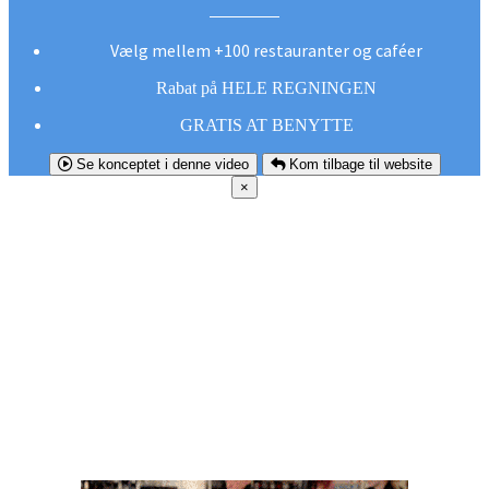
Vælg mellem +100 restauranter og caféer
Rabat på HELE REGNINGEN
GRATIS AT BENYTTE
Se konceptet i denne video
Kom tilbage til website
×
FØR DU
SMUTTER!
Hent vores gratis app og undgå at gå glip af et
godt tilbud næste gang sulten melder sig.