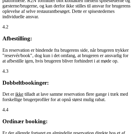
platformene. R2N formidler blot kontakten mellem spisestederne og
gæsterne/brugerne, og kan derfor ikke stilles til ansvar for brugerens
oplevelse af selve restaurantbesøget. Dette er spisestedernes
individuelle ansvar.
4.2
Afbestilling:
En reservation er bindende fra brugerens side, når brugeren trykker
"reservér/book", dog kun i det omfang, at brugeren er ansvarlig for
at afbestille igen, hvis brugeren bliver forhindret i at møde op.
4.3
Dobbeltbookinger:
Det er
ikke
tilladt at lave samme reservation flere gange i træk med
forskellige brugerprofiler for at opnå størst mulig rabat.
4.4
Ordinær booking:
Er der allerede fortaget en almindelig reservation direkte hos et af