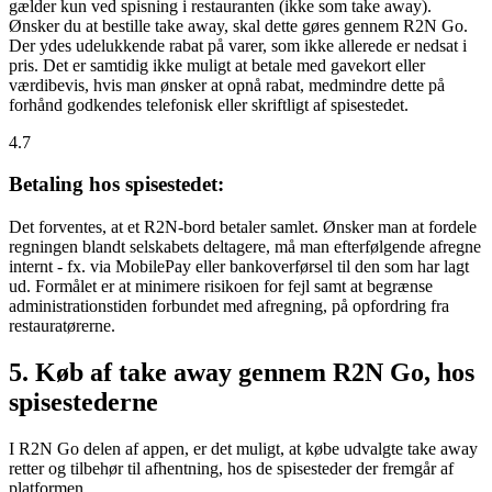
gælder kun ved spisning i restauranten (ikke som take away).
Ønsker du at bestille take away, skal dette gøres gennem R2N Go.
Der ydes udelukkende rabat på varer, som ikke allerede er nedsat i
pris. Det er samtidig ikke muligt at betale med gavekort eller
værdibevis, hvis man ønsker at opnå rabat, medmindre dette på
forhånd godkendes telefonisk eller skriftligt af spisestedet.
4.7
Betaling hos spisestedet:
Det forventes, at et R2N-bord betaler samlet. Ønsker man at fordele
regningen blandt selskabets deltagere, må man efterfølgende afregne
internt - fx. via MobilePay eller bankoverførsel til den som har lagt
ud. Formålet er at minimere risikoen for fejl samt at begrænse
administrationstiden forbundet med afregning, på opfordring fra
restauratørerne.
5. Køb af take away gennem R2N Go, hos
spisestederne
I R2N Go delen af appen, er det muligt, at købe udvalgte take away
retter og tilbehør til afhentning, hos de spisesteder der fremgår af
platformen.