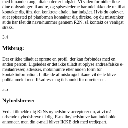
med hinanden ang. aftalen der er indgået. Vi videreformidler ikke
dine oplysninger til andre, og spisestederne har udelukkende ret til at
kontakte dig ifm. den konkrete aftale i har indgået. Hvis du oplever,
at et spisested på platformen kontakter dig direkte, og du mistænker
at de har fået dit navn/nummer gennem R2N, så kontakt os venligst
straks.
3.4
Misbrug:
Det er ikke tilladt at oprette en profil, der kan forbindes med en
anden person. Ligeledes er det ikke tilladt at oplyse andres/falske e-
mailadresser, adresser, mobilnumre eller anden form for
kontaktinformation. I tilfælde af misbrug/chikane vil dette blive
politianmeldt med IP-adresse og tidspunkt for oprettelsen.
3.5
Nyhedsbreve:
Ved at tilmelde dig R2Ns nyhedsbrev accepterer du, at vi må
udsende nyhedsbreve til dig. E-mailnyhedsbreve kan indeholde
annoncer, men din e-mail bliver IKKE delt med tredjepart.