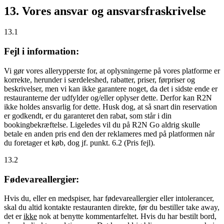
13. Vores ansvar og ansvarsfraskrivelse
13.1
Fejl i information:
Vi gør vores allerypperste for, at oplysningerne på vores platforme er
korrekte, herunder i særdeleshed, rabatter, priser, førpriser og
beskrivelser, men vi kan ikke garantere noget, da det i sidste ende er
restauranterne der udfylder og/eller oplyser dette. Derfor kan R2N
ikke holdes ansvarlig for dette. Husk dog, at så snart din reservation
er godkendt, er du garanteret den rabat, som står i din
bookingbekræftelse. Ligeledes vil du på R2N Go aldrig skulle
betale en anden pris end den der reklameres med på platformen når
du foretager et køb, dog jf. punkt. 6.2 (Pris fejl).
13.2
Fødevareallergier:
Hvis du, eller en medspiser, har fødevareallergier eller intolerancer,
skal du altid kontakte restauranten direkte, før du bestiller take away,
det er
ikke
nok at benytte kommentarfeltet. Hvis du har bestilt bord,