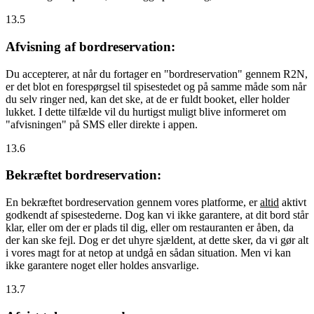
13.5
Afvisning af bordreservation:
Du accepterer, at når du fortager en "bordreservation" gennem R2N,
er det blot en forespørgsel til spisestedet og på samme måde som når
du selv ringer ned, kan det ske, at de er fuldt booket, eller holder
lukket. I dette tilfælde vil du hurtigst muligt blive informeret om
"afvisningen" på SMS eller direkte i appen.
13.6
Bekræftet bordreservation:
En bekræftet bordreservation gennem vores platforme, er
altid
aktivt
godkendt af spisestederne. Dog kan vi ikke garantere, at dit bord står
klar, eller om der er plads til dig, eller om restauranten er åben, da
der kan ske fejl. Dog er det uhyre sjældent, at dette sker, da vi gør alt
i vores magt for at netop at undgå en sådan situation. Men vi kan
ikke garantere noget eller holdes ansvarlige.
13.7