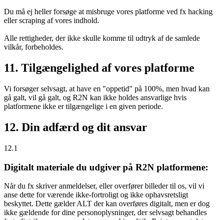
Du må ej heller forsøge at misbruge vores platforme ved fx hacking
eller scraping af vores indhold.
Alle rettigheder, der ikke skulle komme til udtryk af de samlede
vilkår, forbeholdes.
11. Tilgængelighed af vores platforme
Vi forsøger selvsagt, at have en "oppetid" på 100%, men hvad kan
gå galt, vil gå galt, og R2N kan ikke holdes ansvarlige hvis
platformene ikke er tilgængelige i en given periode.
12. Din adfærd og dit ansvar
12.1
Digitalt materiale du udgiver på R2N platformene:
Når du fx skriver anmeldelser, eller overfører billeder til os, vil vi
anse dette for værende ikke-fortroligt og ikke ophavsretsligt
beskyttet. Dette gælder ALT der kan overføres digitalt, men er dog
ikke gældende for dine personoplysninger, der selvsagt behandles