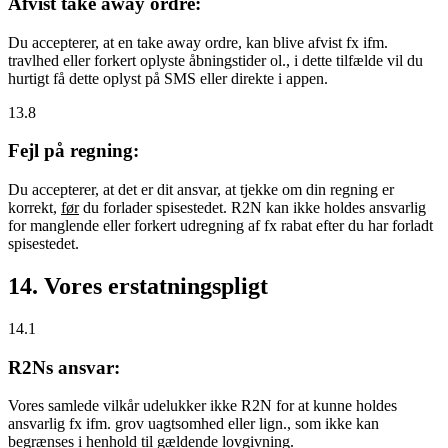
Afvist take away ordre:
Du accepterer, at en take away ordre, kan blive afvist fx ifm.
travlhed eller forkert oplyste åbningstider ol., i dette tilfælde vil du
hurtigt få dette oplyst på SMS eller direkte i appen.
13.8
Fejl på regning:
Du accepterer, at det er dit ansvar, at tjekke om din regning er
korrekt,
før
du forlader spisestedet. R2N kan ikke holdes ansvarlig
for manglende eller forkert udregning af fx rabat efter du har forladt
spisestedet.
14. Vores erstatningspligt
14.1
R2Ns ansvar:
Vores samlede vilkår udelukker ikke R2N for at kunne holdes
ansvarlig fx ifm. grov uagtsomhed eller lign., som ikke kan
begrænses i henhold til gældende lovgivning.