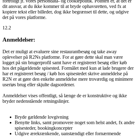
fortroligt jf. vores persondata- og cookiepolitik. Pointen er, at det er
dit ansvar, at du ikke kommer til at bryde ophavsretten, ved fx at
kopiere tekst eller billeder, dog ikke begrænset til dette, og udgive
det på vores platforme.
12.2
Anmeldelser:
Det er muligt at evaluere sine restaurantbesøg og take away
oplevelser på R2Ns platforme. For at gøre dette skal man være
logget på sin brugerprofil samt have et registreret besøg eller køb
hos det pågældende spisested. Formålet med kun at lade brugere der
har et registreret besøg / køb hos spisestedet skrive anmeldelse på
R2N er at gøre den enkelte anmeldelse mere troværdig og minimere
useriøs brug eller skjulte dagsordener.
Anmeldelser vises offentligt, så længe de er konstruktive og ikke
bryder nedenstående retningslinjer.
Bryde gældende lovgivning
Benytte links, samt promovere noget som helst andet, fx andre
spisesteder, bookingkoncepter
Udgive ærekrænkende, uanstændigt eller fornærmende