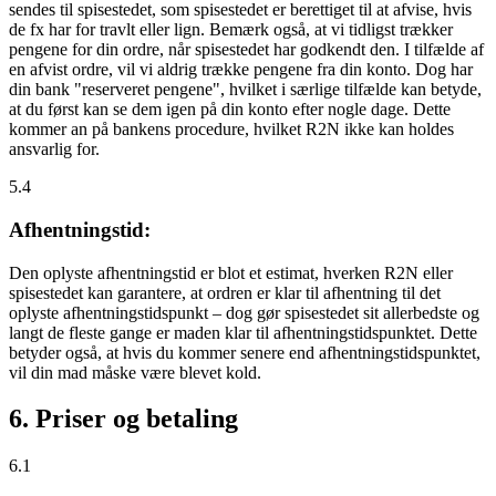
sendes til spisestedet, som spisestedet er berettiget til at afvise, hvis
de fx har for travlt eller lign. Bemærk også, at vi tidligst trækker
pengene for din ordre, når spisestedet har godkendt den. I tilfælde af
en afvist ordre, vil vi aldrig trække pengene fra din konto. Dog har
din bank "reserveret pengene", hvilket i særlige tilfælde kan betyde,
at du først kan se dem igen på din konto efter nogle dage. Dette
kommer an på bankens procedure, hvilket R2N ikke kan holdes
ansvarlig for.
5.4
Afhentningstid:
Den oplyste afhentningstid er blot et estimat, hverken R2N eller
spisestedet kan garantere, at ordren er klar til afhentning til det
oplyste afhentningstidspunkt – dog gør spisestedet sit allerbedste og
langt de fleste gange er maden klar til afhentningstidspunktet. Dette
betyder også, at hvis du kommer senere end afhentningstidspunktet,
vil din mad måske være blevet kold.
6. Priser og betaling
6.1