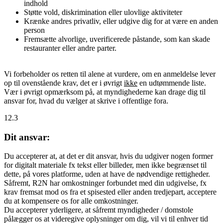
indhold
Støtte vold, diskrimination eller ulovlige aktiviteter
Krænke andres privatliv, eller udgive dig for at være en anden
person
Fremsætte alvorlige, uverificerede påstande, som kan skade
restauranter eller andre parter.
Vi forbeholder os retten til alene at vurdere, om en anmeldelse lever
op til ovenstående krav, det er i øvrigt
ikke
en udtømmende liste.
Vær i øvrigt opmærksom på, at myndighederne kan drage dig til
ansvar for, hvad du vælger at skrive i offentlige fora.
12.3
Dit ansvar:
Du accepterer at, at det er dit ansvar, hvis du udgiver nogen former
for digitalt materiale fx tekst eller billeder, men ikke begrænset til
dette, på vores platforme, uden at have de nødvendige rettigheder.
Såfremt, R2N har omkostninger forbundet med din udgivelse, fx
krav fremsat mod os fra et spisested eller anden tredjepart, acceptere
du at kompensere os for alle omkostninger.
Du accepterer yderligere, at såfremt myndigheder / domstole
pålægger os at videregive oplysninger om dig, vil vi til enhver tid