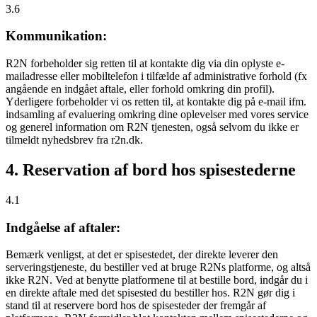
3.6
Kommunikation:
R2N forbeholder sig retten til at kontakte dig via din oplyste e-
mailadresse eller mobiltelefon i tilfælde af administrative forhold (fx
angående en indgået aftale, eller forhold omkring din profil).
Yderligere forbeholder vi os retten til, at kontakte dig på e-mail ifm.
indsamling af evaluering omkring dine oplevelser med vores service
og generel information om R2N tjenesten, også selvom du ikke er
tilmeldt nyhedsbrev fra r2n.dk.
4. Reservation af bord hos spisestederne
4.1
Indgåelse af aftaler:
Bemærk venligst, at det er spisestedet, der direkte leverer den
serveringstjeneste, du bestiller ved at bruge R2Ns platforme, og altså
ikke R2N. Ved at benytte platformene til at bestille bord, indgår du i
en direkte aftale med det spisested du bestiller hos. R2N gør dig i
stand til at reservere bord hos de spisesteder der fremgår af