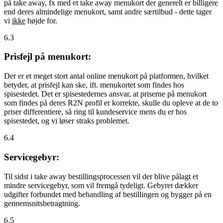
på take away, fx med et take away menukort der generelt er billigere
end deres almindelige menukort, samt andre særtilbud - dette tager
vi
ikke
højde for.
6.3
Prisfejl på menukort:
Der er et meget stort antal online menukort på platformen, hvilket
betyder, at prisfejl kan ske, ift. menukortet som findes hos
spisestedet. Det er spisestedernes ansvar, at priserne på menukort
som findes på deres R2N profil er korrekte, skulle du opleve at de to
priser differentiere, så ring til kundeservice mens du er hos
spisestedet, og vi løser straks problemet.
6.4
Servicegebyr:
Til sidst i take away bestillingsprocessen vil der blive pålagt et
mindre servicegebyr, som vil fremgå tydeligt. Gebyret dækker
udgifter forbundet med behandling af bestillingen og bygger på en
gennemsnitsbetragtning.
6.5