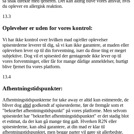
så snak direkte med tjeneren. Det kan aldrig blive vores ansvar, hvis
du oplever en allergisk reaktion.
13.3
Oplevelser er uden for vores kontrol:
Vi har ikke kontrol over hvilken mad og/eller oplevelser
spisestederne leverer til dig, så vi kan ikke garantere, at maden eller
oplevelsen lever op til din forventning, især da disse ting er meget
subjektive. Dog vil et spisested der gentagende ikke lever op til
vores forventninger, eller får for mange dårlige anmeldelser, hurtigt
blive fjernet fra vores platform.
13.4
Afhentningstidspunkter:
Afhentningstidspunkterne for take away er altid kun estimerede, de
bliver dog
altid
godkendt af spisestederne, før de fremgår som et
"bekræftet afhentningstidspunkt" på vores platforme. Men selvom
spisestedet har "bekræftet afhentningstidspunktet" er det stadig blot
et estimat, da der kan gå mange ting galt. Hverken R2N eller
spisestederne, kan altså garantere, at din mad er klar til
afhentningstidspunktet, men begge parter vil gøre sit allerbedste.