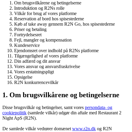
Om brugsvilkårene og betingelserne
Introduktion og R2Ns rolle
Vilkår for brug af vores platforme
Reservation af bord hos spisestederne
Køb af take away gennem R2N Go, hos spisestederne
Priser og betaling
Fortrydelsesret
Fejl, mangler og kompensation
Kundeservice
Ejendomsret over indhold på R2Ns platforme
Tilgængelighed af vores platforme
Din adfærd og dit ansvar
Vores ansvar og ansvarsfraskrivelse
Vores erstatningspligt
Opsigelse
R2N konkurrencevilkår
1. Om brugsvilkårene og betingelserne
Disse brugsvilkår og betingelser, samt vores
persondata- og
cookiepolitik
(samlede vilkår) udgør din aftale med Restaurant 2
Night ApS (R2N).
De samlede vilkår vedrører domænet
www.r2n.dk
og R2N