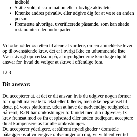
indhold
Støtte vold, diskrimination eller ulovlige aktiviteter
Krænke andres privatliv, eller udgive dig for at være en anden
person
Fremsætte alvorlige, uverificerede påstande, som kan skade
restauranter eller andre parter.
Vi forbeholder os retten til alene at vurdere, om en anmeldelse lever
op til ovenstående krav, det er i øvrigt
ikke
en udtømmende liste.
Vær i øvrigt opmærksom på, at myndighederne kan drage dig til
ansvar for, hvad du vælger at skrive i offentlige fora.
12.3
Dit ansvar:
Du accepterer at, at det er dit ansvar, hvis du udgiver nogen former
for digitalt materiale fx tekst eller billeder, men ikke begrænset til
dette, på vores platforme, uden at have de nødvendige rettigheder.
Såfremt, R2N har omkostninger forbundet med din udgivelse, fx
krav fremsat mod os fra et spisested eller anden tredjepart, acceptere
du at kompensere os for alle omkostninger.
Du accepterer yderligere, at såfremt myndigheder / domstole
pålægger os at videregive oplysninger om dig, vil vi til enhver tid