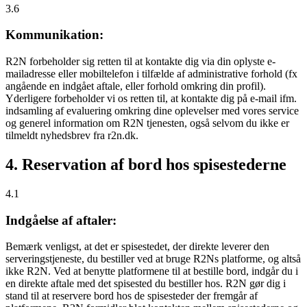
3.6
Kommunikation:
R2N forbeholder sig retten til at kontakte dig via din oplyste e-
mailadresse eller mobiltelefon i tilfælde af administrative forhold (fx
angående en indgået aftale, eller forhold omkring din profil).
Yderligere forbeholder vi os retten til, at kontakte dig på e-mail ifm.
indsamling af evaluering omkring dine oplevelser med vores service
og generel information om R2N tjenesten, også selvom du ikke er
tilmeldt nyhedsbrev fra r2n.dk.
4. Reservation af bord hos spisestederne
4.1
Indgåelse af aftaler:
Bemærk venligst, at det er spisestedet, der direkte leverer den
serveringstjeneste, du bestiller ved at bruge R2Ns platforme, og altså
ikke R2N. Ved at benytte platformene til at bestille bord, indgår du i
en direkte aftale med det spisested du bestiller hos. R2N gør dig i
stand til at reservere bord hos de spisesteder der fremgår af