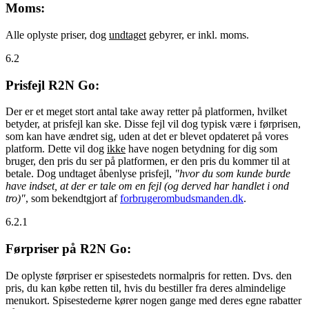
Moms:
Alle oplyste priser, dog
undtaget
gebyrer, er inkl. moms.
6.2
Prisfejl R2N Go:
Der er et meget stort antal take away retter på platformen, hvilket
betyder, at prisfejl kan ske. Disse fejl vil dog typisk være i førprisen,
som kan have ændret sig, uden at det er blevet opdateret på vores
platform. Dette vil dog
ikke
have nogen betydning for dig som
bruger, den pris du ser på platformen, er den pris du kommer til at
betale. Dog undtaget åbenlyse prisfejl,
"hvor du som kunde burde
have indset, at der er tale om en fejl (og derved har handlet i ond
tro)"
, som bekendtgjort af
forbrugerombudsmanden.dk
.
6.2.1
Førpriser på R2N Go:
De oplyste førpriser er spisestedets normalpris for retten. Dvs. den
pris, du kan købe retten til, hvis du bestiller fra deres almindelige
menukort. Spisestederne kører nogen gange med deres egne rabatter