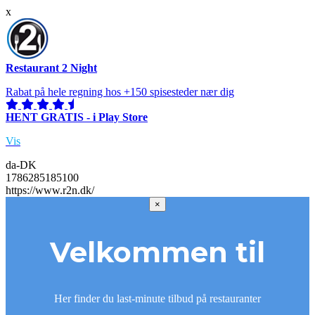
x
Restaurant 2 Night
Rabat på hele regning hos +150 spisesteder nær dig
HENT GRATIS - i Play Store
Vis
da-DK
1786285185100
https://www.r2n.dk/
×
Velkommen til
Her finder du last-minute tilbud på restauranter