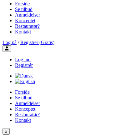
Forside
Se tilbud
Anmeldelser
Konceptet
Restauratør?
Kontakt
Log på
/
Registrer (Gratis)
Toggle user menu
Log ind
Registrér
Forside
Se tilbud
Anmeldelser
Konceptet
Restauratør?
Kontakt
x