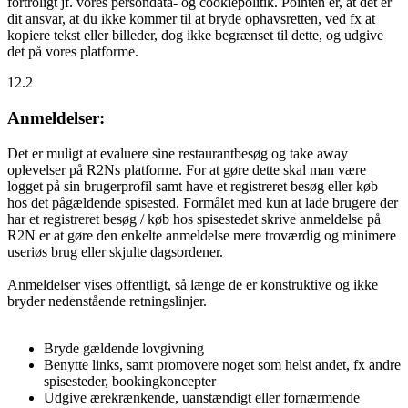
fortroligt jf. vores persondata- og cookiepolitik. Pointen er, at det er
dit ansvar, at du ikke kommer til at bryde ophavsretten, ved fx at
kopiere tekst eller billeder, dog ikke begrænset til dette, og udgive
det på vores platforme.
12.2
Anmeldelser:
Det er muligt at evaluere sine restaurantbesøg og take away
oplevelser på R2Ns platforme. For at gøre dette skal man være
logget på sin brugerprofil samt have et registreret besøg eller køb
hos det pågældende spisested. Formålet med kun at lade brugere der
har et registreret besøg / køb hos spisestedet skrive anmeldelse på
R2N er at gøre den enkelte anmeldelse mere troværdig og minimere
useriøs brug eller skjulte dagsordener.
Anmeldelser vises offentligt, så længe de er konstruktive og ikke
bryder nedenstående retningslinjer.
Bryde gældende lovgivning
Benytte links, samt promovere noget som helst andet, fx andre
spisesteder, bookingkoncepter
Udgive ærekrænkende, uanstændigt eller fornærmende