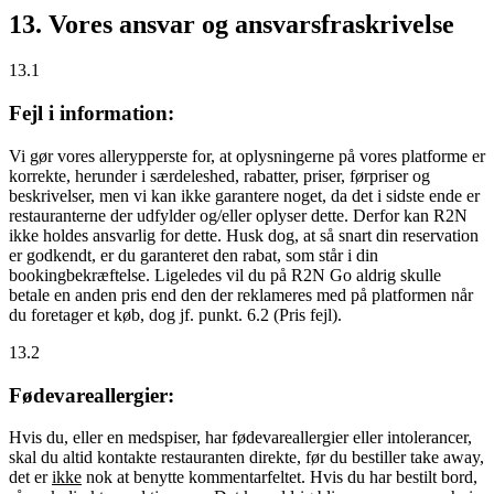
13. Vores ansvar og ansvarsfraskrivelse
13.1
Fejl i information:
Vi gør vores allerypperste for, at oplysningerne på vores platforme er
korrekte, herunder i særdeleshed, rabatter, priser, førpriser og
beskrivelser, men vi kan ikke garantere noget, da det i sidste ende er
restauranterne der udfylder og/eller oplyser dette. Derfor kan R2N
ikke holdes ansvarlig for dette. Husk dog, at så snart din reservation
er godkendt, er du garanteret den rabat, som står i din
bookingbekræftelse. Ligeledes vil du på R2N Go aldrig skulle
betale en anden pris end den der reklameres med på platformen når
du foretager et køb, dog jf. punkt. 6.2 (Pris fejl).
13.2
Fødevareallergier:
Hvis du, eller en medspiser, har fødevareallergier eller intolerancer,
skal du altid kontakte restauranten direkte, før du bestiller take away,
det er
ikke
nok at benytte kommentarfeltet. Hvis du har bestilt bord,