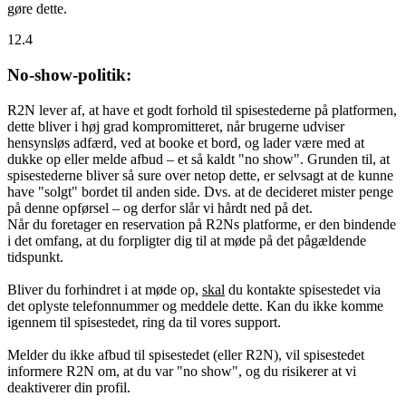
gøre dette.
12.4
No-show-politik:
R2N lever af, at have et godt forhold til spisestederne på platformen,
dette bliver i høj grad kompromitteret, når brugerne udviser
hensynsløs adfærd, ved at booke et bord, og lader være med at
dukke op eller melde afbud – et så kaldt "no show". Grunden til, at
spisestederne bliver så sure over netop dette, er selvsagt at de kunne
have "solgt" bordet til anden side. Dvs. at de decideret mister penge
på denne opførsel – og derfor slår vi hårdt ned på det.
Når du foretager en reservation på R2Ns platforme, er den bindende
i det omfang, at du forpligter dig til at møde på det pågældende
tidspunkt.
Bliver du forhindret i at møde op,
skal
du kontakte spisestedet via
det oplyste telefonnummer og meddele dette. Kan du ikke komme
igennem til spisestedet, ring da til vores support.
Melder du ikke afbud til spisestedet (eller R2N), vil spisestedet
informere R2N om, at du var "no show", og du risikerer at vi
deaktiverer din profil.