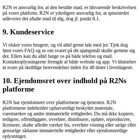
R2N er ansvarlig for, at den bestilte mad, er tilsvarende beskrivelsen
på vores platform. R2N er yderligere ansvarlig for, at spisestedet
udleverer det aftalte mad til dig, dog jf. punkt 8.1.
9. Kundeservice
Vi elsker vores brugere, og vil altid gerne tale med jer. Tjek dog
først vores FAQ og se om svaret på dit spørgsmål skulle gemme sig
der. Ellers kan du altid fange os på både telefon og mail.
Kontaktoplysningerne fremgår af både website og app. Vi tilstræber
at svare på skriftlige henvendelser inden for 48 timer i hverdagene.
10. Ejendomsret over indhold på R2Ns
platforme
R2N har ejendomsret over platformene og tjenesten. R2N
platformene indeholder ophavsretligt beskyttet materiale,
varemærker og andre immaterielle rettigheder. Du må ikke kopiere,
redigere, offentliggøre, overføre, distribuere, opføre, reproducere,
licensere, skabe afledte værker fra, overføre visning eller sælge eller
gensælge sådanne immaterielle rettigheder eller ejendomsretlige
oplysninger.