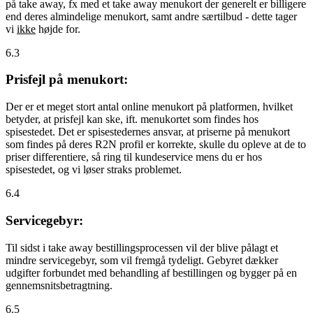
på take away, fx med et take away menukort der generelt er billigere
end deres almindelige menukort, samt andre særtilbud - dette tager
vi
ikke
højde for.
6.3
Prisfejl på menukort:
Der er et meget stort antal online menukort på platformen, hvilket
betyder, at prisfejl kan ske, ift. menukortet som findes hos
spisestedet. Det er spisestedernes ansvar, at priserne på menukort
som findes på deres R2N profil er korrekte, skulle du opleve at de to
priser differentiere, så ring til kundeservice mens du er hos
spisestedet, og vi løser straks problemet.
6.4
Servicegebyr:
Til sidst i take away bestillingsprocessen vil der blive pålagt et
mindre servicegebyr, som vil fremgå tydeligt. Gebyret dækker
udgifter forbundet med behandling af bestillingen og bygger på en
gennemsnitsbetragtning.
6.5