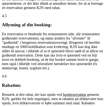
spisestederne, er det ikke tilladt at annullere denne, for så at foretage
en reservation gennem R2N med rabat.
4.5
Aflysning af din booking:
En reservation er bindende fra restaurantens side, når restauranten
godkender reservationen, og status ændres fra "afventer" til
"godkendt" i brugerens reservationsoversigt. Brugeren vil herefter
modtage en SMS/notifikation som kvittering. R2N kan dog ikke
stilles til ansvar, i tilfælde af at et spisested bliver nødt til at aflyse en
godkendt reservation. Dette kan ske hvis et spisested ved en fejl
laver en dobbelt booking, så de har booket samme bord to gange,
men også i tilfælde ved uforudsete hændelser hos spisestedet (fx
strømsvigt, brand, sygdom mv.).
4.6
Rabatten:
Bemærk at den rabat, der kan opnås ved
bordreservation
gennem
R2N, gælder for hele regningen, men at rabatten på drikkevarer kun
opnås, hvis drikkevarerne er købt sammen med mad. Rabatten