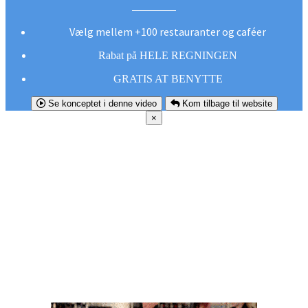
Vælg mellem +100 restauranter og caféer
Rabat på HELE REGNINGEN
GRATIS AT BENYTTE
Se konceptet i denne video
Kom tilbage til website
×
FØR DU
SMUTTER!
Hent vores gratis app og undgå at gå glip af et
godt tilbud næste gang sulten melder sig.