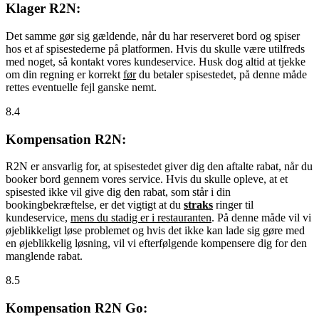
Klager R2N:
Det samme gør sig gældende, når du har reserveret bord og spiser
hos et af spisestederne på platformen. Hvis du skulle være utilfreds
med noget, så kontakt vores kundeservice. Husk dog altid at tjekke
om din regning er korrekt
før
du betaler spisestedet, på denne måde
rettes eventuelle fejl ganske nemt.
8.4
Kompensation R2N:
R2N er ansvarlig for, at spisestedet giver dig den aftalte rabat, når du
booker bord gennem vores service. Hvis du skulle opleve, at et
spisested ikke vil give dig den rabat, som står i din
bookingbekræftelse, er det vigtigt at du
straks
ringer til
kundeservice,
mens du stadig er i restauranten
. På denne måde vil vi
øjeblikkeligt løse problemet og hvis det ikke kan lade sig gøre med
en øjeblikkelig løsning, vil vi efterfølgende kompensere dig for den
manglende rabat.
8.5
Kompensation R2N Go: