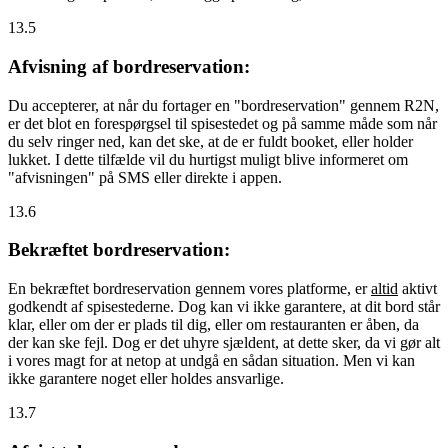
13.5
Afvisning af bordreservation:
Du accepterer, at når du fortager en "bordreservation" gennem R2N,
er det blot en forespørgsel til spisestedet og på samme måde som når
du selv ringer ned, kan det ske, at de er fuldt booket, eller holder
lukket. I dette tilfælde vil du hurtigst muligt blive informeret om
"afvisningen" på SMS eller direkte i appen.
13.6
Bekræftet bordreservation:
En bekræftet bordreservation gennem vores platforme, er
altid
aktivt
godkendt af spisestederne. Dog kan vi ikke garantere, at dit bord står
klar, eller om der er plads til dig, eller om restauranten er åben, da
der kan ske fejl. Dog er det uhyre sjældent, at dette sker, da vi gør alt
i vores magt for at netop at undgå en sådan situation. Men vi kan
ikke garantere noget eller holdes ansvarlige.
13.7