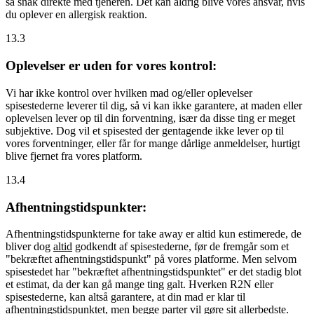
så snak direkte med tjeneren. Det kan aldrig blive vores ansvar, hvis
du oplever en allergisk reaktion.
13.3
Oplevelser er uden for vores kontrol:
Vi har ikke kontrol over hvilken mad og/eller oplevelser
spisestederne leverer til dig, så vi kan ikke garantere, at maden eller
oplevelsen lever op til din forventning, især da disse ting er meget
subjektive. Dog vil et spisested der gentagende ikke lever op til
vores forventninger, eller får for mange dårlige anmeldelser, hurtigt
blive fjernet fra vores platform.
13.4
Afhentningstidspunkter:
Afhentningstidspunkterne for take away er altid kun estimerede, de
bliver dog
altid
godkendt af spisestederne, før de fremgår som et
"bekræftet afhentningstidspunkt" på vores platforme. Men selvom
spisestedet har "bekræftet afhentningstidspunktet" er det stadig blot
et estimat, da der kan gå mange ting galt. Hverken R2N eller
spisestederne, kan altså garantere, at din mad er klar til
afhentningstidspunktet, men begge parter vil gøre sit allerbedste.