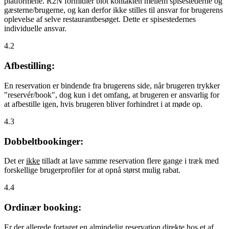
platformene. R2N formidler blot kontakten mellem spisestederne og
gæsterne/brugerne, og kan derfor ikke stilles til ansvar for brugerens
oplevelse af selve restaurantbesøget. Dette er spisestedernes
individuelle ansvar.
4.2
Afbestilling:
En reservation er bindende fra brugerens side, når brugeren trykker
"reservér/book", dog kun i det omfang, at brugeren er ansvarlig for
at afbestille igen, hvis brugeren bliver forhindret i at møde op.
4.3
Dobbeltbookinger:
Det er
ikke
tilladt at lave samme reservation flere gange i træk med
forskellige brugerprofiler for at opnå størst mulig rabat.
4.4
Ordinær booking:
Er der allerede fortaget en almindelig reservation direkte hos et af