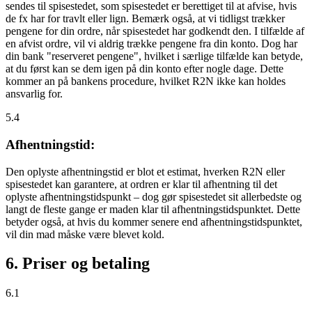
sendes til spisestedet, som spisestedet er berettiget til at afvise, hvis
de fx har for travlt eller lign. Bemærk også, at vi tidligst trækker
pengene for din ordre, når spisestedet har godkendt den. I tilfælde af
en afvist ordre, vil vi aldrig trække pengene fra din konto. Dog har
din bank "reserveret pengene", hvilket i særlige tilfælde kan betyde,
at du først kan se dem igen på din konto efter nogle dage. Dette
kommer an på bankens procedure, hvilket R2N ikke kan holdes
ansvarlig for.
5.4
Afhentningstid:
Den oplyste afhentningstid er blot et estimat, hverken R2N eller
spisestedet kan garantere, at ordren er klar til afhentning til det
oplyste afhentningstidspunkt – dog gør spisestedet sit allerbedste og
langt de fleste gange er maden klar til afhentningstidspunktet. Dette
betyder også, at hvis du kommer senere end afhentningstidspunktet,
vil din mad måske være blevet kold.
6. Priser og betaling
6.1