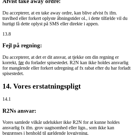
Afvist take away ordre:
Du accepterer, at en take away ordre, kan blive afvist fx ifm.
travlhed eller forkert oplyste åbningstider ol., i dette tilfælde vil du
hurtigt få dette oplyst på SMS eller direkte i appen.
13.8
Fejl på regning:
Du accepterer, at det er dit ansvar, at tjekke om din regning er
korrekt,
før
du forlader spisestedet. R2N kan ikke holdes ansvarlig
for manglende eller forkert udregning af fx rabat efter du har forladt
spisestedet.
14. Vores erstatningspligt
14.1
R2Ns ansvar:
Vores samlede vilkår udelukker ikke R2N for at kunne holdes
ansvarlig fx ifm. grov uagtsomhed eller lign., som ikke kan
begrænses i henhold til gældende lovgivning.