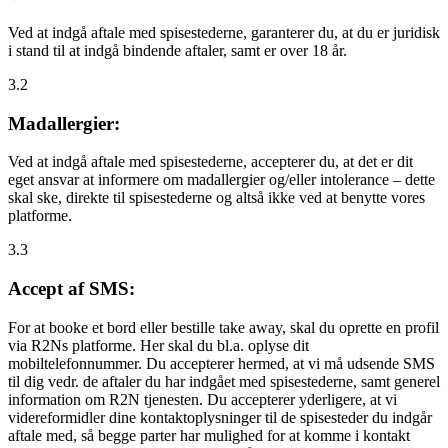
Ved at indgå aftale med spisestederne, garanterer du, at du er juridisk
i stand til at indgå bindende aftaler, samt er over 18 år.
3.2
Madallergier:
Ved at indgå aftale med spisestederne, accepterer du, at det er dit
eget ansvar at informere om madallergier og/eller intolerance – dette
skal ske, direkte til spisestederne og altså ikke ved at benytte vores
platforme.
3.3
Accept af SMS:
For at booke et bord eller bestille take away, skal du oprette en profil
via R2Ns platforme. Her skal du bl.a. oplyse dit
mobiltelefonnummer. Du accepterer hermed, at vi må udsende SMS
til dig vedr. de aftaler du har indgået med spisestederne, samt generel
information om R2N tjenesten. Du accepterer yderligere, at vi
videreformidler dine kontaktoplysninger til de spisesteder du indgår
aftale med, så begge parter har mulighed for at komme i kontakt