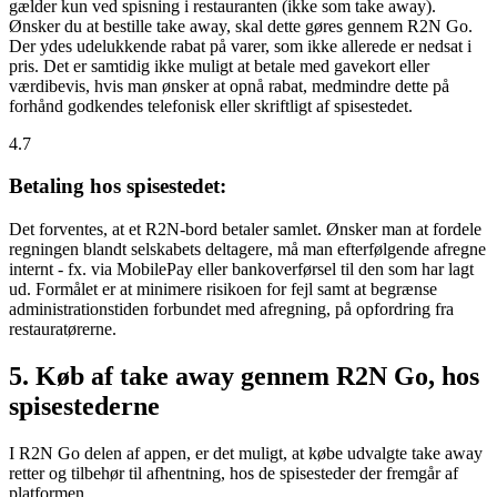
gælder kun ved spisning i restauranten (ikke som take away).
Ønsker du at bestille take away, skal dette gøres gennem R2N Go.
Der ydes udelukkende rabat på varer, som ikke allerede er nedsat i
pris. Det er samtidig ikke muligt at betale med gavekort eller
værdibevis, hvis man ønsker at opnå rabat, medmindre dette på
forhånd godkendes telefonisk eller skriftligt af spisestedet.
4.7
Betaling hos spisestedet:
Det forventes, at et R2N-bord betaler samlet. Ønsker man at fordele
regningen blandt selskabets deltagere, må man efterfølgende afregne
internt - fx. via MobilePay eller bankoverførsel til den som har lagt
ud. Formålet er at minimere risikoen for fejl samt at begrænse
administrationstiden forbundet med afregning, på opfordring fra
restauratørerne.
5. Køb af take away gennem R2N Go, hos
spisestederne
I R2N Go delen af appen, er det muligt, at købe udvalgte take away
retter og tilbehør til afhentning, hos de spisesteder der fremgår af
platformen.