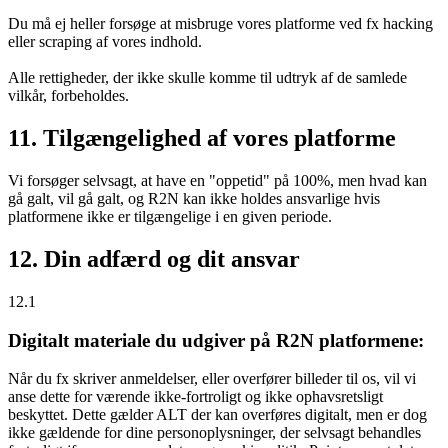
Du må ej heller forsøge at misbruge vores platforme ved fx hacking
eller scraping af vores indhold.
Alle rettigheder, der ikke skulle komme til udtryk af de samlede
vilkår, forbeholdes.
11. Tilgængelighed af vores platforme
Vi forsøger selvsagt, at have en "oppetid" på 100%, men hvad kan
gå galt, vil gå galt, og R2N kan ikke holdes ansvarlige hvis
platformene ikke er tilgængelige i en given periode.
12. Din adfærd og dit ansvar
12.1
Digitalt materiale du udgiver på R2N platformene:
Når du fx skriver anmeldelser, eller overfører billeder til os, vil vi
anse dette for værende ikke-fortroligt og ikke ophavsretsligt
beskyttet. Dette gælder ALT der kan overføres digitalt, men er dog
ikke gældende for dine personoplysninger, der selvsagt behandles