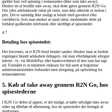
gælder kun ved spisning i restauranten (ikke som take away).
Ønsker du at bestille take away, skal dette gøres gennem R2N Go.
Der ydes udelukkende rabat på varer, som ikke allerede er nedsat i
pris. Det er samtidig ikke muligt at betale med gavekort eller
værdibevis, hvis man ønsker at opnå rabat, medmindre dette på
forhånd godkendes telefonisk eller skriftligt af spisestedet.
4.7
Betaling hos spisestedet:
Det forventes, at et R2N-bord betaler samlet. Ønsker man at fordele
regningen blandt selskabets deltagere, må man efterfølgende afregne
internt - fx. via MobilePay eller bankoverførsel til den som har lagt
ud. Formålet er at minimere risikoen for fejl samt at begrænse
administrationstiden forbundet med afregning, på opfordring fra
restauratørerne.
5. Køb af take away gennem R2N Go, hos
spisestederne
I R2N Go delen af appen, er det muligt, at købe udvalgte take away
retter og tilbehør til afhentning, hos de spisesteder der fremgår af
platformen.