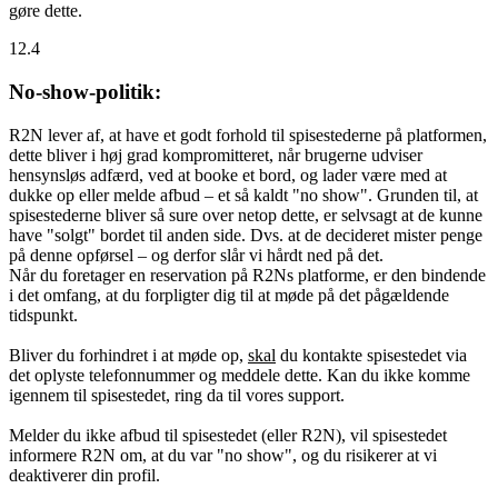
gøre dette.
12.4
No-show-politik:
R2N lever af, at have et godt forhold til spisestederne på platformen,
dette bliver i høj grad kompromitteret, når brugerne udviser
hensynsløs adfærd, ved at booke et bord, og lader være med at
dukke op eller melde afbud – et så kaldt "no show". Grunden til, at
spisestederne bliver så sure over netop dette, er selvsagt at de kunne
have "solgt" bordet til anden side. Dvs. at de decideret mister penge
på denne opførsel – og derfor slår vi hårdt ned på det.
Når du foretager en reservation på R2Ns platforme, er den bindende
i det omfang, at du forpligter dig til at møde på det pågældende
tidspunkt.
Bliver du forhindret i at møde op,
skal
du kontakte spisestedet via
det oplyste telefonnummer og meddele dette. Kan du ikke komme
igennem til spisestedet, ring da til vores support.
Melder du ikke afbud til spisestedet (eller R2N), vil spisestedet
informere R2N om, at du var "no show", og du risikerer at vi
deaktiverer din profil.