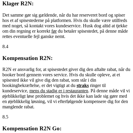
Klager R2N:
Det samme gør sig gældende, når du har reserveret bord og spiser
hos et af spisestederne på platformen. Hvis du skulle være utilfreds
med noget, så kontakt vores kundeservice. Husk dog altid at tjekke
om din regning er korrekt
før
du betaler spisestedet, på denne måde
rettes eventuelle fejl ganske nemt.
8.4
Kompensation R2N:
R2N er ansvarlig for, at spisestedet giver dig den aftalte rabat, når du
booker bord gennem vores service. Hvis du skulle opleve, at et
spisested ikke vil give dig den rabat, som står i din
bookingbekræftelse, er det vigtigt at du
straks
ringer til
kundeservice,
mens du stadig er i restauranten
. På denne måde vil vi
øjeblikkeligt løse problemet og hvis det ikke kan lade sig gøre med
en øjeblikkelig løsning, vil vi efterfølgende kompensere dig for den
manglende rabat.
8.5
Kompensation R2N Go: