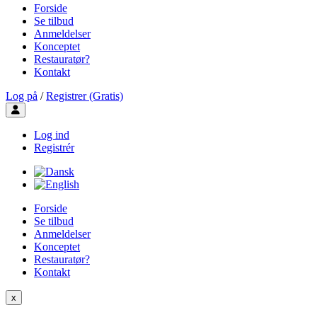
Forside
Se tilbud
Anmeldelser
Konceptet
Restauratør?
Kontakt
Log på
/
Registrer (Gratis)
Toggle user menu
Log ind
Registrér
Forside
Se tilbud
Anmeldelser
Konceptet
Restauratør?
Kontakt
x