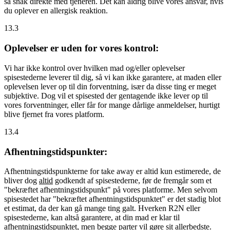
så snak direkte med tjeneren. Det kan aldrig blive vores ansvar, hvis
du oplever en allergisk reaktion.
13.3
Oplevelser er uden for vores kontrol:
Vi har ikke kontrol over hvilken mad og/eller oplevelser
spisestederne leverer til dig, så vi kan ikke garantere, at maden eller
oplevelsen lever op til din forventning, især da disse ting er meget
subjektive. Dog vil et spisested der gentagende ikke lever op til
vores forventninger, eller får for mange dårlige anmeldelser, hurtigt
blive fjernet fra vores platform.
13.4
Afhentningstidspunkter:
Afhentningstidspunkterne for take away er altid kun estimerede, de
bliver dog
altid
godkendt af spisestederne, før de fremgår som et
"bekræftet afhentningstidspunkt" på vores platforme. Men selvom
spisestedet har "bekræftet afhentningstidspunktet" er det stadig blot
et estimat, da der kan gå mange ting galt. Hverken R2N eller
spisestederne, kan altså garantere, at din mad er klar til
afhentningstidspunktet, men begge parter vil gøre sit allerbedste.