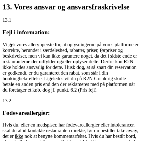
13. Vores ansvar og ansvarsfraskrivelse
13.1
Fejl i information:
Vi gør vores allerypperste for, at oplysningerne på vores platforme er
korrekte, herunder i særdeleshed, rabatter, priser, førpriser og
beskrivelser, men vi kan ikke garantere noget, da det i sidste ende er
restauranterne der udfylder og/eller oplyser dette. Derfor kan R2N
ikke holdes ansvarlig for dette. Husk dog, at så snart din reservation
er godkendt, er du garanteret den rabat, som står i din
bookingbekræftelse. Ligeledes vil du på R2N Go aldrig skulle
betale en anden pris end den der reklameres med på platformen når
du foretager et køb, dog jf. punkt. 6.2 (Pris fejl).
13.2
Fødevareallergier:
Hvis du, eller en medspiser, har fødevareallergier eller intolerancer,
skal du altid kontakte restauranten direkte, før du bestiller take away,
det er
ikke
nok at benytte kommentarfeltet. Hvis du har bestilt bord,