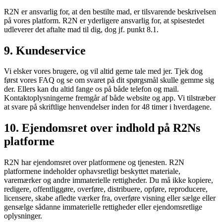
R2N er ansvarlig for, at den bestilte mad, er tilsvarende beskrivelsen
på vores platform. R2N er yderligere ansvarlig for, at spisestedet
udleverer det aftalte mad til dig, dog jf. punkt 8.1.
9. Kundeservice
Vi elsker vores brugere, og vil altid gerne tale med jer. Tjek dog
først vores FAQ og se om svaret på dit spørgsmål skulle gemme sig
der. Ellers kan du altid fange os på både telefon og mail.
Kontaktoplysningerne fremgår af både website og app. Vi tilstræber
at svare på skriftlige henvendelser inden for 48 timer i hverdagene.
10. Ejendomsret over indhold på R2Ns
platforme
R2N har ejendomsret over platformene og tjenesten. R2N
platformene indeholder ophavsretligt beskyttet materiale,
varemærker og andre immaterielle rettigheder. Du må ikke kopiere,
redigere, offentliggøre, overføre, distribuere, opføre, reproducere,
licensere, skabe afledte værker fra, overføre visning eller sælge eller
gensælge sådanne immaterielle rettigheder eller ejendomsretlige
oplysninger.