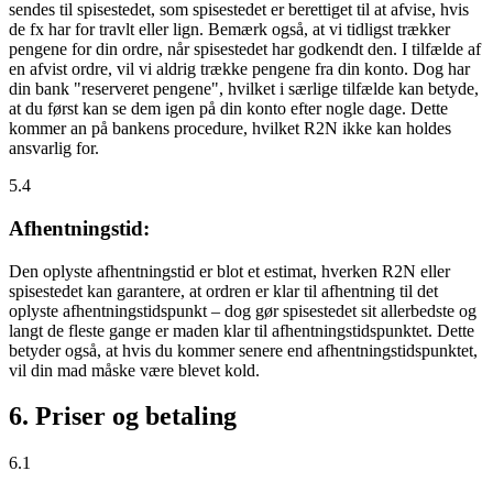
sendes til spisestedet, som spisestedet er berettiget til at afvise, hvis
de fx har for travlt eller lign. Bemærk også, at vi tidligst trækker
pengene for din ordre, når spisestedet har godkendt den. I tilfælde af
en afvist ordre, vil vi aldrig trække pengene fra din konto. Dog har
din bank "reserveret pengene", hvilket i særlige tilfælde kan betyde,
at du først kan se dem igen på din konto efter nogle dage. Dette
kommer an på bankens procedure, hvilket R2N ikke kan holdes
ansvarlig for.
5.4
Afhentningstid:
Den oplyste afhentningstid er blot et estimat, hverken R2N eller
spisestedet kan garantere, at ordren er klar til afhentning til det
oplyste afhentningstidspunkt – dog gør spisestedet sit allerbedste og
langt de fleste gange er maden klar til afhentningstidspunktet. Dette
betyder også, at hvis du kommer senere end afhentningstidspunktet,
vil din mad måske være blevet kold.
6. Priser og betaling
6.1