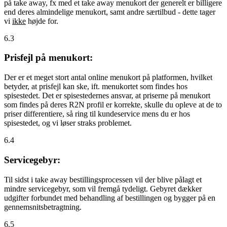
på take away, fx med et take away menukort der generelt er billigere
end deres almindelige menukort, samt andre særtilbud - dette tager
vi
ikke
højde for.
6.3
Prisfejl på menukort:
Der er et meget stort antal online menukort på platformen, hvilket
betyder, at prisfejl kan ske, ift. menukortet som findes hos
spisestedet. Det er spisestedernes ansvar, at priserne på menukort
som findes på deres R2N profil er korrekte, skulle du opleve at de to
priser differentiere, så ring til kundeservice mens du er hos
spisestedet, og vi løser straks problemet.
6.4
Servicegebyr:
Til sidst i take away bestillingsprocessen vil der blive pålagt et
mindre servicegebyr, som vil fremgå tydeligt. Gebyret dækker
udgifter forbundet med behandling af bestillingen og bygger på en
gennemsnitsbetragtning.
6.5