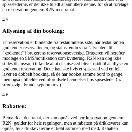
spisestederne, er det ikke tilladt at annullere denne, for så at foretage
en reservation gennem R2N med rabat.
4.5
Aflysning af din booking:
En reservation er bindende fra restaurantens side, når restauranten
godkender reservationen, og status ændres fra "afventer" til
"godkendt" i brugerens reservationsoversigt. Brugeren vil herefter
modtage en SMS/notifikation som kvittering. R2N kan dog ikke
stilles til ansvar, i tilfælde af at et spisested bliver nødt til at aflyse en
godkendt reservation. Dette kan ske hvis et spisested ved en fejl
laver en dobbelt booking, så de har booket samme bord to gange,
men også i tilfælde ved uforudsete hændelser hos spisestedet (fx
strømsvigt, brand, sygdom mv.).
4.6
Rabatten:
Bemærk at den rabat, der kan opnås ved
bordreservation
gennem
R2N, gælder for hele regningen, men at rabatten på drikkevarer kun
opnås, hvis drikkevarerne er købt sammen med mad. Rabatten