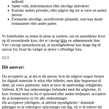
indhold
Støtte vold, diskrimination eller ulovlige aktiviteter
Krænke andres privatliv, eller udgive dig for at være en anden
person
Fremsætte alvorlige, uverificerede påstande, som kan skade
restauranter eller andre parter.
Vi forbeholder os retten til alene at vurdere, om en anmeldelse lever
op til ovenstående krav, det er i øvrigt
ikke
en udtømmende liste.
Vær i øvrigt opmærksom på, at myndighederne kan drage dig til
ansvar for, hvad du vælger at skrive i offentlige fora.
12.3
Dit ansvar:
Du accepterer at, at det er dit ansvar, hvis du udgiver nogen former
for digitalt materiale fx tekst eller billeder, men ikke begrænset til
dette, på vores platforme, uden at have de nødvendige rettigheder.
Såfremt, R2N har omkostninger forbundet med din udgivelse, fx
krav fremsat mod os fra et spisested eller anden tredjepart, acceptere
du at kompensere os for alle omkostninger.
Du accepterer yderligere, at såfremt myndigheder / domstole
pålægger os at videregive oplysninger om dig, vil vi til enhver tid