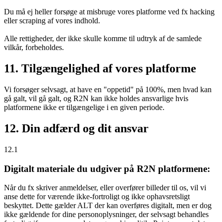
Du må ej heller forsøge at misbruge vores platforme ved fx hacking
eller scraping af vores indhold.
Alle rettigheder, der ikke skulle komme til udtryk af de samlede
vilkår, forbeholdes.
11. Tilgængelighed af vores platforme
Vi forsøger selvsagt, at have en "oppetid" på 100%, men hvad kan
gå galt, vil gå galt, og R2N kan ikke holdes ansvarlige hvis
platformene ikke er tilgængelige i en given periode.
12. Din adfærd og dit ansvar
12.1
Digitalt materiale du udgiver på R2N platformene:
Når du fx skriver anmeldelser, eller overfører billeder til os, vil vi
anse dette for værende ikke-fortroligt og ikke ophavsretsligt
beskyttet. Dette gælder ALT der kan overføres digitalt, men er dog
ikke gældende for dine personoplysninger, der selvsagt behandles