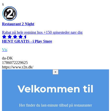
x
Restaurant 2 Night
Rabat på hele regning hos +150 spisesteder nær dig
HENT GRATIS - i Play Store
Vis
da-DK
1786072229625
https://www.r2n.dk/
×
Velkommen til
Her finder du last-minute tilbud på restauranter