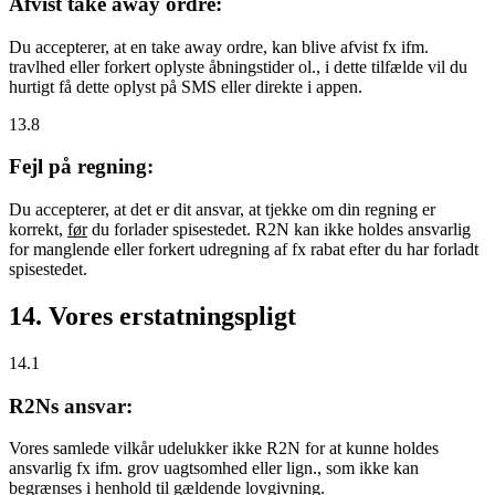
Afvist take away ordre:
Du accepterer, at en take away ordre, kan blive afvist fx ifm.
travlhed eller forkert oplyste åbningstider ol., i dette tilfælde vil du
hurtigt få dette oplyst på SMS eller direkte i appen.
13.8
Fejl på regning:
Du accepterer, at det er dit ansvar, at tjekke om din regning er
korrekt,
før
du forlader spisestedet. R2N kan ikke holdes ansvarlig
for manglende eller forkert udregning af fx rabat efter du har forladt
spisestedet.
14. Vores erstatningspligt
14.1
R2Ns ansvar:
Vores samlede vilkår udelukker ikke R2N for at kunne holdes
ansvarlig fx ifm. grov uagtsomhed eller lign., som ikke kan
begrænses i henhold til gældende lovgivning.