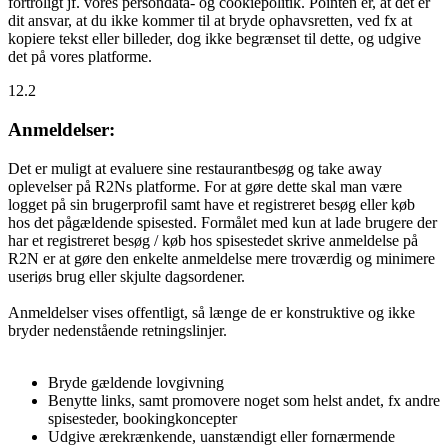
fortroligt jf. vores persondata- og cookiepolitik. Pointen er, at det er
dit ansvar, at du ikke kommer til at bryde ophavsretten, ved fx at
kopiere tekst eller billeder, dog ikke begrænset til dette, og udgive
det på vores platforme.
12.2
Anmeldelser:
Det er muligt at evaluere sine restaurantbesøg og take away
oplevelser på R2Ns platforme. For at gøre dette skal man være
logget på sin brugerprofil samt have et registreret besøg eller køb
hos det pågældende spisested. Formålet med kun at lade brugere der
har et registreret besøg / køb hos spisestedet skrive anmeldelse på
R2N er at gøre den enkelte anmeldelse mere troværdig og minimere
useriøs brug eller skjulte dagsordener.
Anmeldelser vises offentligt, så længe de er konstruktive og ikke
bryder nedenstående retningslinjer.
Bryde gældende lovgivning
Benytte links, samt promovere noget som helst andet, fx andre
spisesteder, bookingkoncepter
Udgive ærekrænkende, uanstændigt eller fornærmende