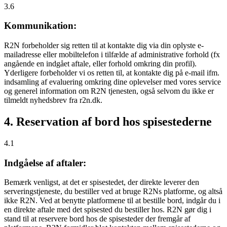
3.6
Kommunikation:
R2N forbeholder sig retten til at kontakte dig via din oplyste e-
mailadresse eller mobiltelefon i tilfælde af administrative forhold (fx
angående en indgået aftale, eller forhold omkring din profil).
Yderligere forbeholder vi os retten til, at kontakte dig på e-mail ifm.
indsamling af evaluering omkring dine oplevelser med vores service
og generel information om R2N tjenesten, også selvom du ikke er
tilmeldt nyhedsbrev fra r2n.dk.
4. Reservation af bord hos spisestederne
4.1
Indgåelse af aftaler:
Bemærk venligst, at det er spisestedet, der direkte leverer den
serveringstjeneste, du bestiller ved at bruge R2Ns platforme, og altså
ikke R2N. Ved at benytte platformene til at bestille bord, indgår du i
en direkte aftale med det spisested du bestiller hos. R2N gør dig i
stand til at reservere bord hos de spisesteder der fremgår af