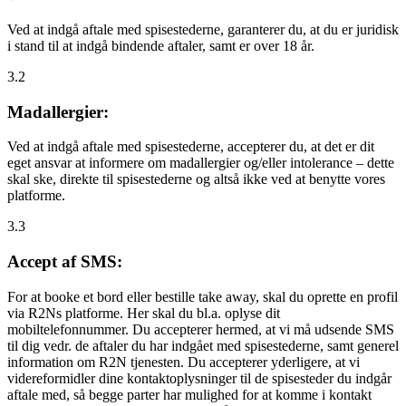
Ved at indgå aftale med spisestederne, garanterer du, at du er juridisk
i stand til at indgå bindende aftaler, samt er over 18 år.
3.2
Madallergier:
Ved at indgå aftale med spisestederne, accepterer du, at det er dit
eget ansvar at informere om madallergier og/eller intolerance – dette
skal ske, direkte til spisestederne og altså ikke ved at benytte vores
platforme.
3.3
Accept af SMS:
For at booke et bord eller bestille take away, skal du oprette en profil
via R2Ns platforme. Her skal du bl.a. oplyse dit
mobiltelefonnummer. Du accepterer hermed, at vi må udsende SMS
til dig vedr. de aftaler du har indgået med spisestederne, samt generel
information om R2N tjenesten. Du accepterer yderligere, at vi
videreformidler dine kontaktoplysninger til de spisesteder du indgår
aftale med, så begge parter har mulighed for at komme i kontakt