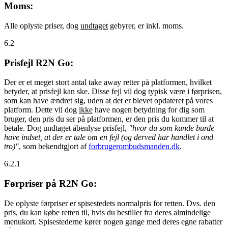
Moms:
Alle oplyste priser, dog
undtaget
gebyrer, er inkl. moms.
6.2
Prisfejl R2N Go:
Der er et meget stort antal take away retter på platformen, hvilket
betyder, at prisfejl kan ske. Disse fejl vil dog typisk være i førprisen,
som kan have ændret sig, uden at det er blevet opdateret på vores
platform. Dette vil dog
ikke
have nogen betydning for dig som
bruger, den pris du ser på platformen, er den pris du kommer til at
betale. Dog undtaget åbenlyse prisfejl,
"hvor du som kunde burde
have indset, at der er tale om en fejl (og derved har handlet i ond
tro)"
, som bekendtgjort af
forbrugerombudsmanden.dk
.
6.2.1
Førpriser på R2N Go:
De oplyste førpriser er spisestedets normalpris for retten. Dvs. den
pris, du kan købe retten til, hvis du bestiller fra deres almindelige
menukort. Spisestederne kører nogen gange med deres egne rabatter