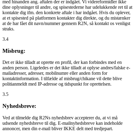
med hinanden ang. aftalen der er indgået. Vi videreformidler ikke
dine oplysninger til andre, og spisestederne har udelukkende ret til at
kontakte dig ifm. den konkrete aftale i har indgået. Hvis du oplever,
at et spisested på platformen kontakter dig direkte, og du mistænker
at de har fået dit navn/nummer gennem R2N, så kontakt os venligst
straks.
3.4
Misbrug:
Det er ikke tilladt at oprette en profil, der kan forbindes med en
anden person. Ligeledes er det ikke tilladt at oplyse andres/falske e-
mailadresser, adresser, mobilnumre eller anden form for
kontaktinformation. I tilfælde af misbrug/chikane vil dette blive
politianmeldt med IP-adresse og tidspunkt for oprettelsen.
3.5
Nyhedsbreve:
Ved at tilmelde dig R2Ns nyhedsbrev accepterer du, at vi må
udsende nyhedsbreve til dig. E-mailnyhedsbreve kan indeholde
annoncer, men din e-mail bliver IKKE delt med tredjepart.