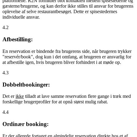
platformene. R2N formidler blot kontakten mellem spisestederne og
gæsterne/brugerne, og kan derfor ikke stilles til ansvar for brugerens
oplevelse af selve restaurantbesøget. Dette er spisestedernes
individuelle ansvar.
4.2
Afbestilling:
En reservation er bindende fra brugerens side, når brugeren trykker
"reservér/book", dog kun i det omfang, at brugeren er ansvarlig for
at afbestille igen, hvis brugeren bliver forhindret i at møde op.
4.3
Dobbeltbookinger:
Det er
ikke
tilladt at lave samme reservation flere gange i træk med
forskellige brugerprofiler for at opnå størst mulig rabat.
4.4
Ordinær booking:
Er der allerede fortaget en almindelig reservation direkte hos et af