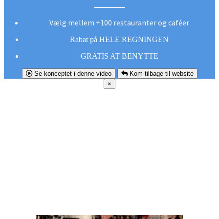
Vælg mellem +100 restauranter og caféer
Rabat på HELE REGNINGEN
GRATIS AT BENYTTE
Se konceptet i denne video
Kom tilbage til website
×
FØR DU
SMUTTER!
Hent vores gratis app og undgå at gå glip af et
godt tilbud næste gang sulten melder sig.