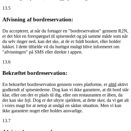
13.5
Afvisning af bordreservation:
Du accepterer, at når du fortager en "bordreservation" gennem R2N,
er det blot en forespørgsel til spisestedet og på samme måde som når
du selv ringer ned, kan det ske, at de er fuldt booket, eller holder
lukket. I dette tilfælde vil du hurtigst muligt blive informeret om
"afvisningen" på SMS eller direkte i appen.
13.6
Bekræftet bordreservation:
En bekræftet bordreservation gennem vores platforme, er
altid
aktivt
godkendt af spisestederne. Dog kan vi ikke garantere, at dit bord står
klar, eller om der er plads til dig, eller om restauranten er åben, da
der kan ske fejl. Dog er det uhyre sjældent, at dette sker, da vi gør alt
i vores magt for at netop at undgå en sådan situation. Men vi kan
ikke garantere noget eller holdes ansvarlige.
13.7