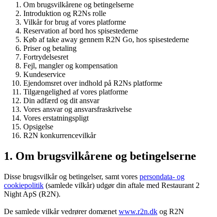
Om brugsvilkårene og betingelserne
Introduktion og R2Ns rolle
Vilkår for brug af vores platforme
Reservation af bord hos spisestederne
Køb af take away gennem R2N Go, hos spisestederne
Priser og betaling
Fortrydelsesret
Fejl, mangler og kompensation
Kundeservice
Ejendomsret over indhold på R2Ns platforme
Tilgængelighed af vores platforme
Din adfærd og dit ansvar
Vores ansvar og ansvarsfraskrivelse
Vores erstatningspligt
Opsigelse
R2N konkurrencevilkår
1. Om brugsvilkårene og betingelserne
Disse brugsvilkår og betingelser, samt vores
persondata- og
cookiepolitik
(samlede vilkår) udgør din aftale med Restaurant 2
Night ApS (R2N).
De samlede vilkår vedrører domænet
www.r2n.dk
og R2N