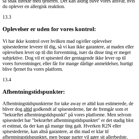
så snak direkte med tjeneren. Det kan aldrig blive vores ansvar, hvis
du oplever en allergisk reaktion.
13.3
Oplevelser er uden for vores kontrol:
Vi har ikke kontrol over hvilken mad og/eller oplevelser
spisestederne leverer til dig, så vi kan ikke garantere, at maden eller
oplevelsen lever op til din forventning, især da disse ting er meget
subjektive. Dog vil et spisested der gentagende ikke lever op til
vores forventninger, eller får for mange dårlige anmeldelser, hurtigt
blive fjernet fra vores platform.
13.4
Afhentningstidspunkter:
Afhentningstidspunkterne for take away er altid kun estimerede, de
bliver dog
altid
godkendt af spisestederne, før de fremgår som et
"bekræftet afhentningstidspunkt" på vores platforme. Men selvom
spisestedet har "bekræftet afhentningstidspunktet" er det stadig blot
et estimat, da der kan gå mange ting galt. Hverken R2N eller
spisestederne, kan altså garantere, at din mad er klar til
afhentningstidspunktet, men begge parter vil gøre sit allerbedste.