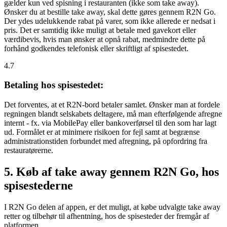
gælder kun ved spisning i restauranten (ikke som take away).
Ønsker du at bestille take away, skal dette gøres gennem R2N Go.
Der ydes udelukkende rabat på varer, som ikke allerede er nedsat i
pris. Det er samtidig ikke muligt at betale med gavekort eller
værdibevis, hvis man ønsker at opnå rabat, medmindre dette på
forhånd godkendes telefonisk eller skriftligt af spisestedet.
4.7
Betaling hos spisestedet:
Det forventes, at et R2N-bord betaler samlet. Ønsker man at fordele
regningen blandt selskabets deltagere, må man efterfølgende afregne
internt - fx. via MobilePay eller bankoverførsel til den som har lagt
ud. Formålet er at minimere risikoen for fejl samt at begrænse
administrationstiden forbundet med afregning, på opfordring fra
restauratørerne.
5. Køb af take away gennem R2N Go, hos
spisestederne
I R2N Go delen af appen, er det muligt, at købe udvalgte take away
retter og tilbehør til afhentning, hos de spisesteder der fremgår af
platformen.