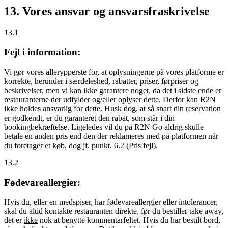
13. Vores ansvar og ansvarsfraskrivelse
13.1
Fejl i information:
Vi gør vores allerypperste for, at oplysningerne på vores platforme er
korrekte, herunder i særdeleshed, rabatter, priser, førpriser og
beskrivelser, men vi kan ikke garantere noget, da det i sidste ende er
restauranterne der udfylder og/eller oplyser dette. Derfor kan R2N
ikke holdes ansvarlig for dette. Husk dog, at så snart din reservation
er godkendt, er du garanteret den rabat, som står i din
bookingbekræftelse. Ligeledes vil du på R2N Go aldrig skulle
betale en anden pris end den der reklameres med på platformen når
du foretager et køb, dog jf. punkt. 6.2 (Pris fejl).
13.2
Fødevareallergier:
Hvis du, eller en medspiser, har fødevareallergier eller intolerancer,
skal du altid kontakte restauranten direkte, før du bestiller take away,
det er
ikke
nok at benytte kommentarfeltet. Hvis du har bestilt bord,