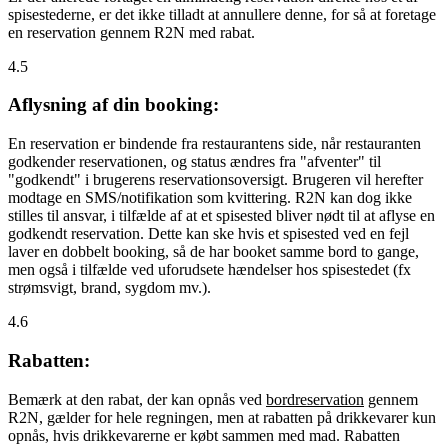
spisestederne, er det ikke tilladt at annullere denne, for så at foretage
en reservation gennem R2N med rabat.
4.5
Aflysning af din booking:
En reservation er bindende fra restaurantens side, når restauranten
godkender reservationen, og status ændres fra "afventer" til
"godkendt" i brugerens reservationsoversigt. Brugeren vil herefter
modtage en SMS/notifikation som kvittering. R2N kan dog ikke
stilles til ansvar, i tilfælde af at et spisested bliver nødt til at aflyse en
godkendt reservation. Dette kan ske hvis et spisested ved en fejl
laver en dobbelt booking, så de har booket samme bord to gange,
men også i tilfælde ved uforudsete hændelser hos spisestedet (fx
strømsvigt, brand, sygdom mv.).
4.6
Rabatten:
Bemærk at den rabat, der kan opnås ved
bordreservation
gennem
R2N, gælder for hele regningen, men at rabatten på drikkevarer kun
opnås, hvis drikkevarerne er købt sammen med mad. Rabatten