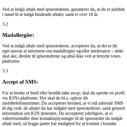
Ved at indgå aftale med spisestederne, garanterer du, at du er juridisk
i stand til at indgå bindende aftaler, samt er over 18 år.
3.2
Madallergier:
Ved at indgå aftale med spisestederne, accepterer du, at det er dit
eget ansvar at informere om madallergier og/eller intolerance – dette
skal ske, direkte til spisestederne og altså ikke ved at benytte vores
platforme.
3.3
Accept af SMS:
For at booke et bord eller bestille take away, skal du oprette en profil
via R2Ns platforme. Her skal du bl.a. oplyse dit
mobiltelefonnummer. Du accepterer hermed, at vi må udsende SMS
til dig vedr. de aftaler du har indgået med spisestederne, samt generel
information om R2N tjenesten. Du accepterer yderligere, at vi
videreformidler dine kontaktoplysninger til de spisesteder du indgår
aftale med, så begge parter har mulighed for at komme i kontakt