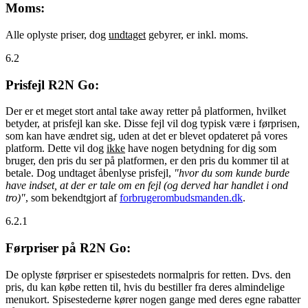
Moms:
Alle oplyste priser, dog
undtaget
gebyrer, er inkl. moms.
6.2
Prisfejl R2N Go:
Der er et meget stort antal take away retter på platformen, hvilket
betyder, at prisfejl kan ske. Disse fejl vil dog typisk være i førprisen,
som kan have ændret sig, uden at det er blevet opdateret på vores
platform. Dette vil dog
ikke
have nogen betydning for dig som
bruger, den pris du ser på platformen, er den pris du kommer til at
betale. Dog undtaget åbenlyse prisfejl,
"hvor du som kunde burde
have indset, at der er tale om en fejl (og derved har handlet i ond
tro)"
, som bekendtgjort af
forbrugerombudsmanden.dk
.
6.2.1
Førpriser på R2N Go:
De oplyste førpriser er spisestedets normalpris for retten. Dvs. den
pris, du kan købe retten til, hvis du bestiller fra deres almindelige
menukort. Spisestederne kører nogen gange med deres egne rabatter