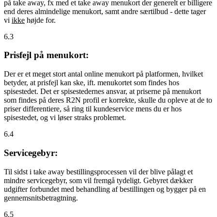
på take away, fx med et take away menukort der generelt er billigere
end deres almindelige menukort, samt andre særtilbud - dette tager
vi
ikke
højde for.
6.3
Prisfejl på menukort:
Der er et meget stort antal online menukort på platformen, hvilket
betyder, at prisfejl kan ske, ift. menukortet som findes hos
spisestedet. Det er spisestedernes ansvar, at priserne på menukort
som findes på deres R2N profil er korrekte, skulle du opleve at de to
priser differentiere, så ring til kundeservice mens du er hos
spisestedet, og vi løser straks problemet.
6.4
Servicegebyr:
Til sidst i take away bestillingsprocessen vil der blive pålagt et
mindre servicegebyr, som vil fremgå tydeligt. Gebyret dækker
udgifter forbundet med behandling af bestillingen og bygger på en
gennemsnitsbetragtning.
6.5