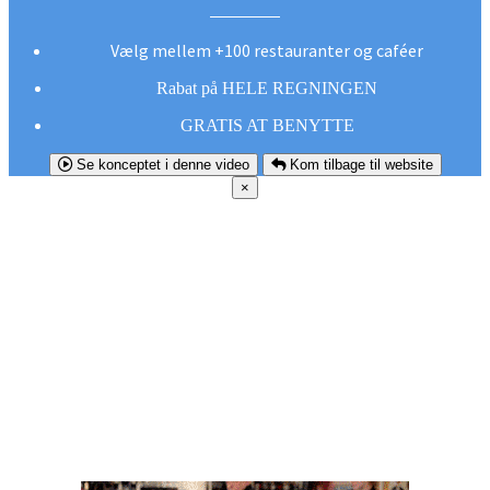
Vælg mellem +100 restauranter og caféer
Rabat på HELE REGNINGEN
GRATIS AT BENYTTE
Se konceptet i denne video
Kom tilbage til website
×
FØR DU
SMUTTER!
Hent vores gratis app og undgå at gå glip af et
godt tilbud næste gang sulten melder sig.