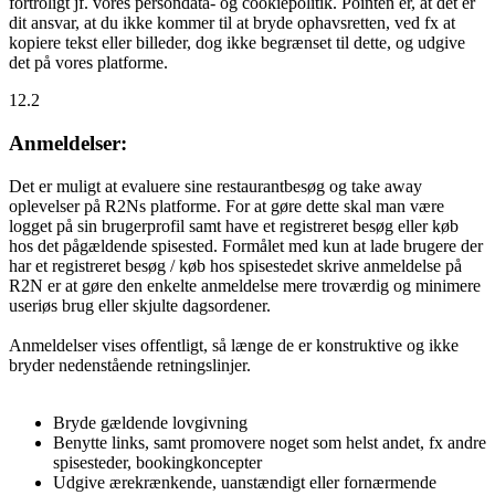
fortroligt jf. vores persondata- og cookiepolitik. Pointen er, at det er
dit ansvar, at du ikke kommer til at bryde ophavsretten, ved fx at
kopiere tekst eller billeder, dog ikke begrænset til dette, og udgive
det på vores platforme.
12.2
Anmeldelser:
Det er muligt at evaluere sine restaurantbesøg og take away
oplevelser på R2Ns platforme. For at gøre dette skal man være
logget på sin brugerprofil samt have et registreret besøg eller køb
hos det pågældende spisested. Formålet med kun at lade brugere der
har et registreret besøg / køb hos spisestedet skrive anmeldelse på
R2N er at gøre den enkelte anmeldelse mere troværdig og minimere
useriøs brug eller skjulte dagsordener.
Anmeldelser vises offentligt, så længe de er konstruktive og ikke
bryder nedenstående retningslinjer.
Bryde gældende lovgivning
Benytte links, samt promovere noget som helst andet, fx andre
spisesteder, bookingkoncepter
Udgive ærekrænkende, uanstændigt eller fornærmende