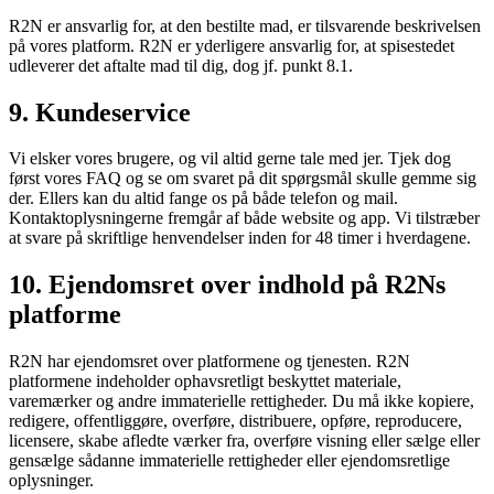
R2N er ansvarlig for, at den bestilte mad, er tilsvarende beskrivelsen
på vores platform. R2N er yderligere ansvarlig for, at spisestedet
udleverer det aftalte mad til dig, dog jf. punkt 8.1.
9. Kundeservice
Vi elsker vores brugere, og vil altid gerne tale med jer. Tjek dog
først vores FAQ og se om svaret på dit spørgsmål skulle gemme sig
der. Ellers kan du altid fange os på både telefon og mail.
Kontaktoplysningerne fremgår af både website og app. Vi tilstræber
at svare på skriftlige henvendelser inden for 48 timer i hverdagene.
10. Ejendomsret over indhold på R2Ns
platforme
R2N har ejendomsret over platformene og tjenesten. R2N
platformene indeholder ophavsretligt beskyttet materiale,
varemærker og andre immaterielle rettigheder. Du må ikke kopiere,
redigere, offentliggøre, overføre, distribuere, opføre, reproducere,
licensere, skabe afledte værker fra, overføre visning eller sælge eller
gensælge sådanne immaterielle rettigheder eller ejendomsretlige
oplysninger.