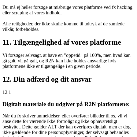
Du må ej heller forsøge at misbruge vores platforme ved fx hacking
eller scraping af vores indhold.
Alle rettigheder, der ikke skulle komme til udtryk af de samlede
vilkår, forbeholdes.
11. Tilgængelighed af vores platforme
Vi forsøger selvsagt, at have en "oppetid" på 100%, men hvad kan
gå galt, vil gå galt, og R2N kan ikke holdes ansvarlige hvis
platformene ikke er tilgængelige i en given periode.
12. Din adfærd og dit ansvar
12.1
Digitalt materiale du udgiver på R2N platformene:
Når du fx skriver anmeldelser, eller overfører billeder til os, vil vi
anse dette for værende ikke-fortroligt og ikke ophavsretsligt
beskyttet. Dette gælder ALT der kan overføres digitalt, men er dog
ikke gældende for dine personoplysninger, der selvsagt behandles