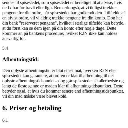
sendes til spisestedet, som spisestedet er berettiget til at afvise, hvis
de fx har for travlt eller lign. Bemærk også, at vi tidligst trækker
pengene for din ordre, når spisestedet har godkendt den. I tilfælde af
en afvist ordre, vil vi aldrig trække pengene fra din konto. Dog har
din bank "reserveret pengene", hvilket i særlige tilfælde kan betyde,
at du først kan se dem igen på din konto efter nogle dage. Dette
kommer an på bankens procedure, hvilket R2N ikke kan holdes
ansvarlig for.
5.4
Afhentningstid:
Den oplyste afhentningstid er blot et estimat, hverken R2N eller
spisestedet kan garantere, at ordren er klar til afhentning til det
oplyste afhentningstidspunkt – dog gør spisestedet sit allerbedste og
langt de fleste gange er maden klar til afhentningstidspunktet. Dette
betyder også, at hvis du kommer senere end afhentningstidspunktet,
vil din mad måske være blevet kold.
6. Priser og betaling
6.1