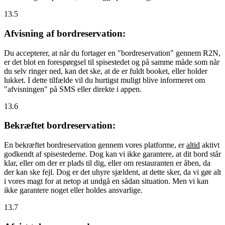
13.5
Afvisning af bordreservation:
Du accepterer, at når du fortager en "bordreservation" gennem R2N,
er det blot en forespørgsel til spisestedet og på samme måde som når
du selv ringer ned, kan det ske, at de er fuldt booket, eller holder
lukket. I dette tilfælde vil du hurtigst muligt blive informeret om
"afvisningen" på SMS eller direkte i appen.
13.6
Bekræftet bordreservation:
En bekræftet bordreservation gennem vores platforme, er
altid
aktivt
godkendt af spisestederne. Dog kan vi ikke garantere, at dit bord står
klar, eller om der er plads til dig, eller om restauranten er åben, da
der kan ske fejl. Dog er det uhyre sjældent, at dette sker, da vi gør alt
i vores magt for at netop at undgå en sådan situation. Men vi kan
ikke garantere noget eller holdes ansvarlige.
13.7