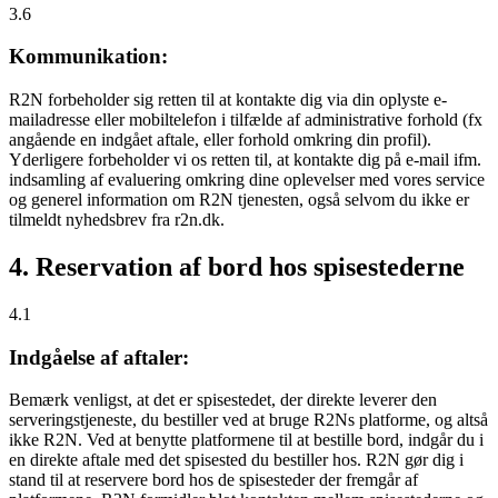
3.6
Kommunikation:
R2N forbeholder sig retten til at kontakte dig via din oplyste e-
mailadresse eller mobiltelefon i tilfælde af administrative forhold (fx
angående en indgået aftale, eller forhold omkring din profil).
Yderligere forbeholder vi os retten til, at kontakte dig på e-mail ifm.
indsamling af evaluering omkring dine oplevelser med vores service
og generel information om R2N tjenesten, også selvom du ikke er
tilmeldt nyhedsbrev fra r2n.dk.
4. Reservation af bord hos spisestederne
4.1
Indgåelse af aftaler:
Bemærk venligst, at det er spisestedet, der direkte leverer den
serveringstjeneste, du bestiller ved at bruge R2Ns platforme, og altså
ikke R2N. Ved at benytte platformene til at bestille bord, indgår du i
en direkte aftale med det spisested du bestiller hos. R2N gør dig i
stand til at reservere bord hos de spisesteder der fremgår af