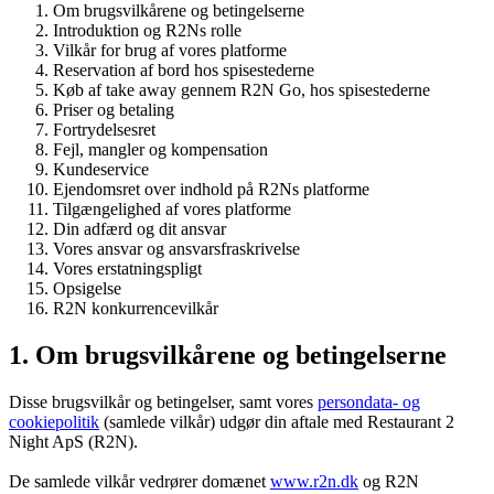
Om brugsvilkårene og betingelserne
Introduktion og R2Ns rolle
Vilkår for brug af vores platforme
Reservation af bord hos spisestederne
Køb af take away gennem R2N Go, hos spisestederne
Priser og betaling
Fortrydelsesret
Fejl, mangler og kompensation
Kundeservice
Ejendomsret over indhold på R2Ns platforme
Tilgængelighed af vores platforme
Din adfærd og dit ansvar
Vores ansvar og ansvarsfraskrivelse
Vores erstatningspligt
Opsigelse
R2N konkurrencevilkår
1. Om brugsvilkårene og betingelserne
Disse brugsvilkår og betingelser, samt vores
persondata- og
cookiepolitik
(samlede vilkår) udgør din aftale med Restaurant 2
Night ApS (R2N).
De samlede vilkår vedrører domænet
www.r2n.dk
og R2N