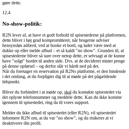
gøre dette.
12.4
No-show-politik:
R2N lever af, at have et godt forhold til spisestederne på platformen,
dette bliver i høj grad kompromitteret, når brugerne udviser
hensynsløs adfærd, ved at booke et bord, og lader være med at
dukke op eller melde afbud – et så kaldt "no show". Grunden til, at
spisestederne bliver så sure over netop dette, er selvsagt at de kunne
have "solgt" bordet til anden side. Dvs. at de decideret mister penge
på denne opførsel – og derfor slår vi hårdt ned på det.
Når du foretager en reservation på R2Ns platforme, er den bindende
i det omfang, at du forpligter dig til at møde på det pågældende
tidspunkt.
Bliver du forhindret i at møde op,
skal
du kontakte spisestedet via
det oplyste telefonnummer og meddele dette. Kan du ikke komme
igennem til spisestedet, ring da til vores support.
Melder du ikke afbud til spisestedet (eller R2N), vil spisestedet
informere R2N om, at du var "no show", og du risikerer at vi
deaktiverer din profil.