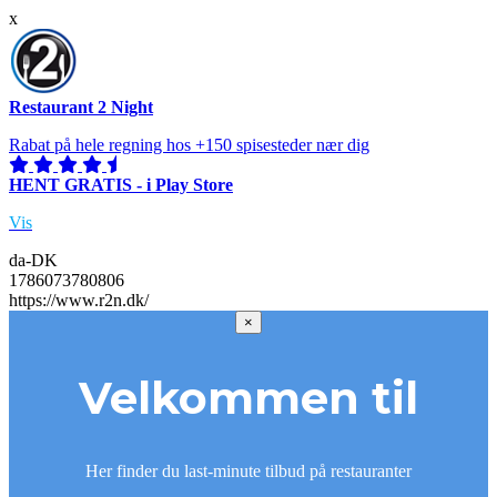
x
Restaurant 2 Night
Rabat på hele regning hos +150 spisesteder nær dig
HENT GRATIS - i Play Store
Vis
da-DK
1786073780806
https://www.r2n.dk/
×
Velkommen til
Her finder du last-minute tilbud på restauranter