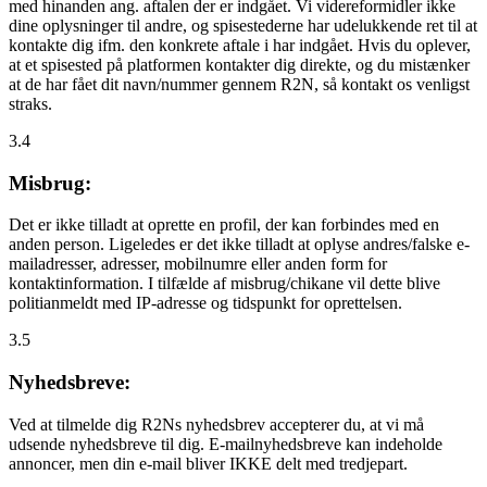
med hinanden ang. aftalen der er indgået. Vi videreformidler ikke
dine oplysninger til andre, og spisestederne har udelukkende ret til at
kontakte dig ifm. den konkrete aftale i har indgået. Hvis du oplever,
at et spisested på platformen kontakter dig direkte, og du mistænker
at de har fået dit navn/nummer gennem R2N, så kontakt os venligst
straks.
3.4
Misbrug:
Det er ikke tilladt at oprette en profil, der kan forbindes med en
anden person. Ligeledes er det ikke tilladt at oplyse andres/falske e-
mailadresser, adresser, mobilnumre eller anden form for
kontaktinformation. I tilfælde af misbrug/chikane vil dette blive
politianmeldt med IP-adresse og tidspunkt for oprettelsen.
3.5
Nyhedsbreve:
Ved at tilmelde dig R2Ns nyhedsbrev accepterer du, at vi må
udsende nyhedsbreve til dig. E-mailnyhedsbreve kan indeholde
annoncer, men din e-mail bliver IKKE delt med tredjepart.