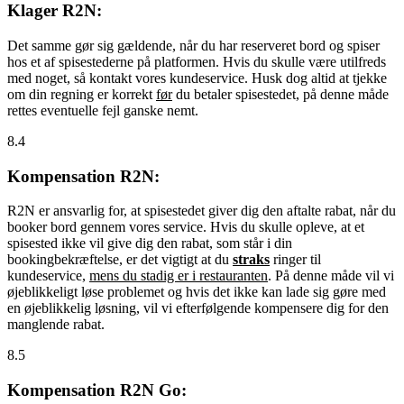
Klager R2N:
Det samme gør sig gældende, når du har reserveret bord og spiser
hos et af spisestederne på platformen. Hvis du skulle være utilfreds
med noget, så kontakt vores kundeservice. Husk dog altid at tjekke
om din regning er korrekt
før
du betaler spisestedet, på denne måde
rettes eventuelle fejl ganske nemt.
8.4
Kompensation R2N:
R2N er ansvarlig for, at spisestedet giver dig den aftalte rabat, når du
booker bord gennem vores service. Hvis du skulle opleve, at et
spisested ikke vil give dig den rabat, som står i din
bookingbekræftelse, er det vigtigt at du
straks
ringer til
kundeservice,
mens du stadig er i restauranten
. På denne måde vil vi
øjeblikkeligt løse problemet og hvis det ikke kan lade sig gøre med
en øjeblikkelig løsning, vil vi efterfølgende kompensere dig for den
manglende rabat.
8.5
Kompensation R2N Go: