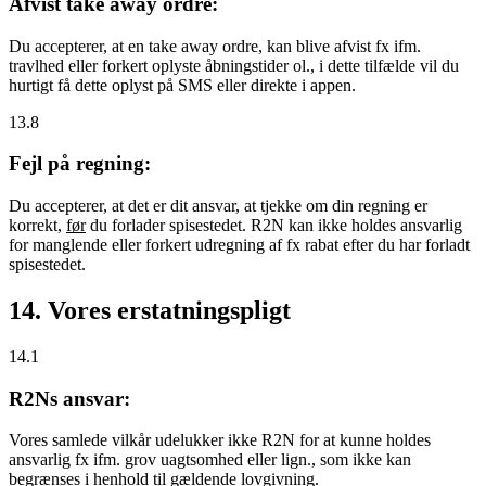
Afvist take away ordre:
Du accepterer, at en take away ordre, kan blive afvist fx ifm.
travlhed eller forkert oplyste åbningstider ol., i dette tilfælde vil du
hurtigt få dette oplyst på SMS eller direkte i appen.
13.8
Fejl på regning:
Du accepterer, at det er dit ansvar, at tjekke om din regning er
korrekt,
før
du forlader spisestedet. R2N kan ikke holdes ansvarlig
for manglende eller forkert udregning af fx rabat efter du har forladt
spisestedet.
14. Vores erstatningspligt
14.1
R2Ns ansvar:
Vores samlede vilkår udelukker ikke R2N for at kunne holdes
ansvarlig fx ifm. grov uagtsomhed eller lign., som ikke kan
begrænses i henhold til gældende lovgivning.