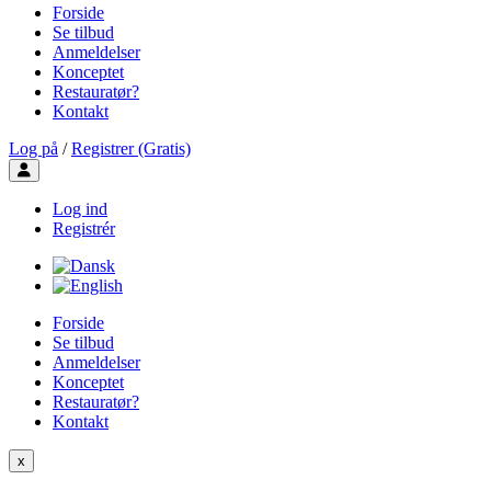
Forside
Se tilbud
Anmeldelser
Konceptet
Restauratør?
Kontakt
Log på
/
Registrer (Gratis)
Toggle user menu
Log ind
Registrér
Forside
Se tilbud
Anmeldelser
Konceptet
Restauratør?
Kontakt
x