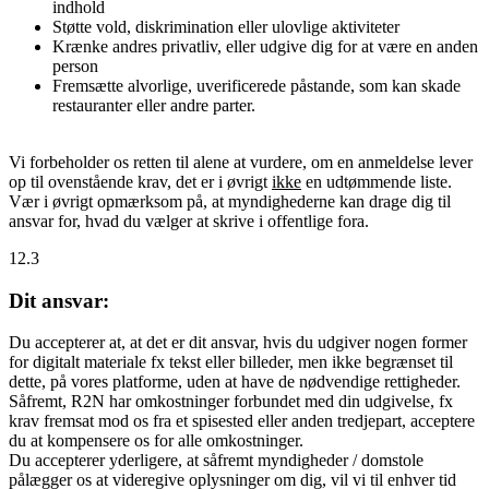
indhold
Støtte vold, diskrimination eller ulovlige aktiviteter
Krænke andres privatliv, eller udgive dig for at være en anden
person
Fremsætte alvorlige, uverificerede påstande, som kan skade
restauranter eller andre parter.
Vi forbeholder os retten til alene at vurdere, om en anmeldelse lever
op til ovenstående krav, det er i øvrigt
ikke
en udtømmende liste.
Vær i øvrigt opmærksom på, at myndighederne kan drage dig til
ansvar for, hvad du vælger at skrive i offentlige fora.
12.3
Dit ansvar:
Du accepterer at, at det er dit ansvar, hvis du udgiver nogen former
for digitalt materiale fx tekst eller billeder, men ikke begrænset til
dette, på vores platforme, uden at have de nødvendige rettigheder.
Såfremt, R2N har omkostninger forbundet med din udgivelse, fx
krav fremsat mod os fra et spisested eller anden tredjepart, acceptere
du at kompensere os for alle omkostninger.
Du accepterer yderligere, at såfremt myndigheder / domstole
pålægger os at videregive oplysninger om dig, vil vi til enhver tid