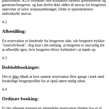
platformene. R2N formidler blot kontakten mellem spisestederne og
gæsterne/brugerne, og kan derfor ikke stilles til ansvar for brugerens
oplevelse af selve restaurantbesøget. Dette er spisestedernes
individuelle ansvar.
4.2
Afbestilling:
En reservation er bindende fra brugerens side, når brugeren trykker
"reservér/book", dog kun i det omfang, at brugeren er ansvarlig for
at afbestille igen, hvis brugeren bliver forhindret i at møde op.
4.3
Dobbeltbookinger:
Det er
ikke
tilladt at lave samme reservation flere gange i træk med
forskellige brugerprofiler for at opnå størst mulig rabat.
4.4
Ordinær booking:
Er der allerede fortaget en almindelig reservation direkte hos et af